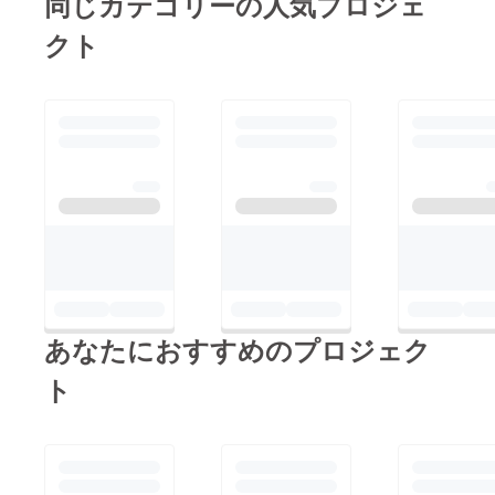
同じカテゴリーの人気プロジェ
す。委員会一同、より
願い致します。 (1) 山
リターン品を受け取ら
一層気を引き締めて、
鳥食事券‥現在、デザ
クト
れていない方が い
プロジェクト運営を進
インを検討の上、11月
らっしゃいましたら、
めてまいります。 取
１週目に配送予定 (2)
お手数ではございます
り急ぎ、御礼申し上げ
白楽天食事券‥10月末
が、 当方までご連絡
ます。 引き続き、よ
の受領の後、11月１週
を頂戴できますと幸い
ろしくお願い申し上げ
目に配送予定 (3) 今治
です。 何卒、よろし
ます！
今昔写真アルバム‥現
くお願い申し上げま
在、写真の選定中 ※
す。
年内の配送予定でスケ
ジュールしています
(4) FC今治関連‥今週
中に発送完了予定 ※
あなたにおすすめのプロジェク
なお、今昔写真アルバ
ト
ムは、完成後に年内配
送予定 (5) ひめキュン
関連‥今週中に発送完
了予定 以上です。 ご