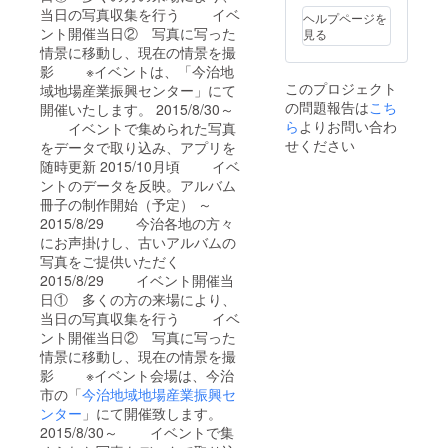
当日の写真収集を行う イベ
ヘルプページを
ント開催当日② 写真に写った
見る
情景に移動し、現在の情景を撮
影 ※イベントは、「今治地
このプロジェクト
域地場産業振興センター」にて
の問題報告は
こち
開催いたします。 2015/8/30～
ら
よりお問い合わ
イベントで集められた写真
せください
をデータで取り込み、アプリを
随時更新 2015/10月頃 イベ
ントのデータを反映。アルバム
冊子の制作開始（予定） ～
2015/8/29 今治各地の方々
にお声掛けし、古いアルバムの
写真をご提供いただく
2015/8/29 イベント開催当
日① 多くの方の来場により、
当日の写真収集を行う イベ
ント開催当日② 写真に写った
情景に移動し、現在の情景を撮
影 ※イベント会場は、今治
市の「
今治地域地場産業振興セ
ンター
」にて開催致します。
2015/8/30～ イベントで集