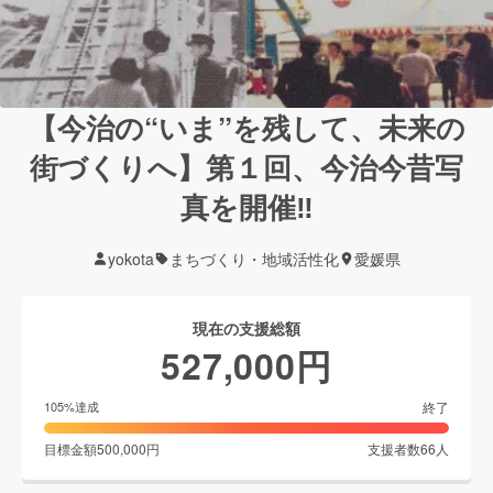
【今治の“いま”を残して、未来の
街づくりへ】第１回、今治今昔写
真を開催‼
yokota
まちづくり・地域活性化
愛媛県
現在の支援総額
527,000
円
終了
105
%達成
目標金額
500,000
円
支援者数
66
人