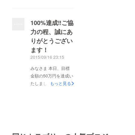
す。 ＦＣ今治が勝利
は、 アプリ内の写真
しましたね！ 今後の
の拡充・選定の関係等
さらなる快進撃に期待
で発送が 大幅に遅れ
100%達成‼ご協
です。 さて、先日ご
ましたこと、お詫び申
力の程、誠にあ
連絡をさせていただい
し上げます。 アルバ
りがとうござい
た通り、 今月末の
ムを含む全リターン品
10/31に、今治工業高
については、既に配送
ます！
校の文化祭にて、今昔
を完了して おります
2015/09/16 23:15
写真を開催致します。
ため、到着をご確認い
みなさま 本日、目標
委員会代表の渡邉を中
ただきますようお願い
金額の50万円を達成い
心に、現在、進行プロ
致します。 なお、一
たしました。ご支援・
もっと見る
グラムを鋭意作成中で
部、リターン品の発送
ご協力の程、誠にあり
ございます。 なお、
先から差し戻しを い
がとうございました‼
今後のリターン品の配
ただいております方も
イベントは８月末に第
送予定について、 現
いらっしゃいますた
１回を行い、今後も継
状の予定を以下の通り
め、 個別にメッセー
続的な活動として地域
ご連絡をさせていただ
ジをお送りさせていた
活性に繋げてまいりま
きます。 ご確認をお
だきます。 その他、