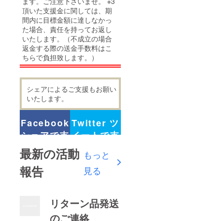
ます。ご注意下さいませ。 ※3
頂いた支援金に関しては、期
間内に目標金額に達しなかっ
た場合、責任を持ってお返し
いたします。（不成立の場合
返金する際の送金手数料はこ
ちらで負担致します。）
シェアによるご支援もお願い
いたします。
Facebook
Twitter ツ
シェアで支
イートで支
援
援
最新の活動
もっと
報告
見る
リターン品発送
のご連絡