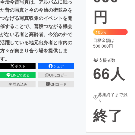
今治今昔写真は、アルバムに眠っ
円
た昔の写真と今の今治の街並みを
まちづくり・地域活性化
つなげる写真収集のイベントを開
催することで、普段つながる機会
CAMPFIRE for Social Good
CAMPFIRE Creation
105%
がない若者と高齢者、今治の外で
CAMPFIREふるさと納税
machi-ya
コミュニティ
目標金額は
活躍している地元出身者と市内の
500,000円
方々が集まり合う場を提供しま
す。
支援者数
66
人
ポスト
シェア
LINEで送る
URLコピー
埋め込み
QRコード
募集終了まで残
り
終了