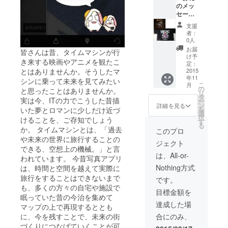
のメッ
ページ
セージ
を予定
▶【限
支援
定3口】
者：
ひめ
0人
キュン
お届
皆さんは昔、タイムマシンが行
メン
け予
き来する映画やアニメを観たこ
バーの
定：
とはありませんか。そうしたマ
サイン
2015
年11
入りT
シンに乗って未来を見てみたい
こ
月
シャ
の
と思ったことはありませんか。
リ
ツ・新
タ
実は今、ITの力でこうした昔描
ー
作CD
ン
詳細を見る
を
いた夢とロマンに少しだけ近づ
セット
選
択
けることを、ご存知でしょう
す
る
か。 タイムマシンとは、「過去
このプロ
や未来の世界に旅行することの
ジェクト
できる、空想上の機械。」と言
は、All-or-
われています。 今昔写真アプリ
Nothing方式
は、時間と空間を越えて実際に
旅行をすることはできないまで
です。
も、多くの方々の自宅や施設で
目標金額を
眠っていた昔の今治を集めて
達成した場
マップの上で再現するととも
に、今を残すことで、未来の街
合にのみ、
づくりにつなげていくことが可