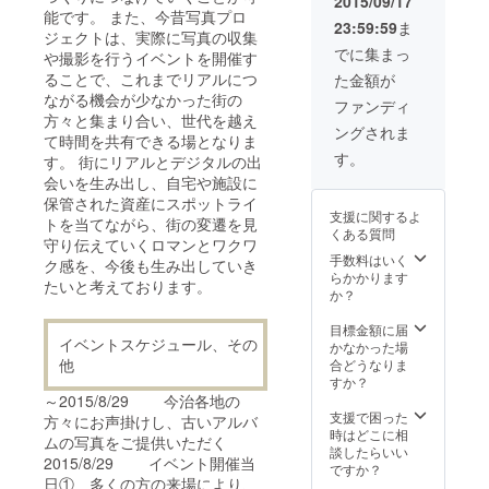
2015/09/17
能です。 また、今昔写真プロ
23:59:59
ま
ジェクトは、実際に写真の収集
でに集まっ
や撮影を行うイベントを開催す
ることで、これまでリアルにつ
た金額が
ながる機会が少なかった街の
ファンディ
方々と集まり合い、世代を越え
ングされま
て時間を共有できる場となりま
す。
す。 街にリアルとデジタルの出
会いを生み出し、自宅や施設に
保管された資産にスポットライ
支援に関するよ
トを当てながら、街の変遷を見
くある質問
守り伝えていくロマンとワクワ
手数料はいく
ク感を、今後も生み出していき
らかかります
たいと考えております。
か？
目標金額に届
イベントスケジュール、その
かなかった場
他
合どうなりま
すか？
～2015/8/29 今治各地の
支援で困った
方々にお声掛けし、古いアルバ
時はどこに相
ムの写真をご提供いただく
談したらいい
2015/8/29 イベント開催当
ですか？
日① 多くの方の来場により、