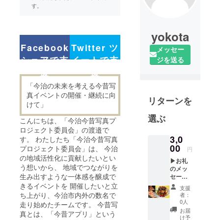
す。
yokota
Facebook
Twitter ツ
メッセー
シェアで支
イートで支
ジを送る
援
援
「今治の未来を考える今昔写
真イベントの開催・継続に向
リターンを
けて」
選ぶ
こんにちは、「今治今昔写真プ
ロジェクト委員会」の渡邉で
3,0
す。 わたしたち「今治今昔写真
00
プロジェクト委員会」は、 今治
円
の地域活性化に貢献したいとい
▶お礼
う想いから、 地域でつながりを
のメッ
生み出すような一体感を醸成で
セージ
▶【渋
きるイベントを 開催したいと立
支援
谷】今
ち上がり、今治市内外の数名で
者：
治・鉄
0人
走り始めたチームです。 今昔写
板焼
お届
真とは、「今昔アプリ」という
き 山
け予