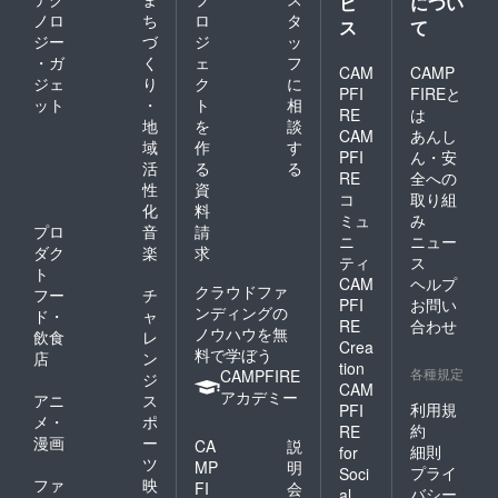
ビ
につい
ノロ
ち
ロ
タ
ス
て
ジー
づ
ジ
ッ
・ガ
く
ェ
フ
CAM
CAMP
ジェ
り
ク
に
PFI
FIREと
ット
・
ト
相
RE
は
地
を
談
CAM
あんし
域
作
す
PFI
ん・安
活
る
る
RE
全への
性
資
コ
取り組
化
料
ミュ
み
プロ
音
請
ニ
ニュー
ダク
楽
求
ティ
ス
ト
CAM
ヘルプ
クラウドファ
フー
チ
PFI
お問い
ンディングの
ド・
ャ
RE
合わせ
ノウハウを無
飲食
レ
Crea
料で学ぼう
店
ン
tion
各種規定
CAMPFIRE
ジ
CAM
アカデミー
アニ
ス
利用規
PFI
メ・
ポ
約
RE
漫画
ー
CA
説
細則
for
ツ
MP
明
プライ
Soci
ファ
映
FI
会
バシー
al