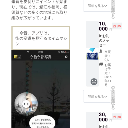
タ
鎌倉を皮切りにイベントが始ま
ー
カー
ン
詳細を見る
り、現在では、鯖江や福岡、横
を
セット
選
須賀などの多くの地域にも取り
択
す
る
組みが広がっています。
10,
残り5
000
円
「今昔」アプリは、
▶お礼
街の変遷を見守るタイムマシ
のメッ
ン
セージ
▶【限
支援
定5口】
者：
FC今治
0人
・非売
お届
品クリ
け予
アファ
定：
イル ・
2015
年11
非売品
こ
月
チーム
の
リ
タオル
タ
ー
セット
ン
詳細を見る
を
▶今治
選
択
今昔写
す
る
真アル
30,
バム
残り3
※A5版
000
円
カラー,
▶お礼
約40