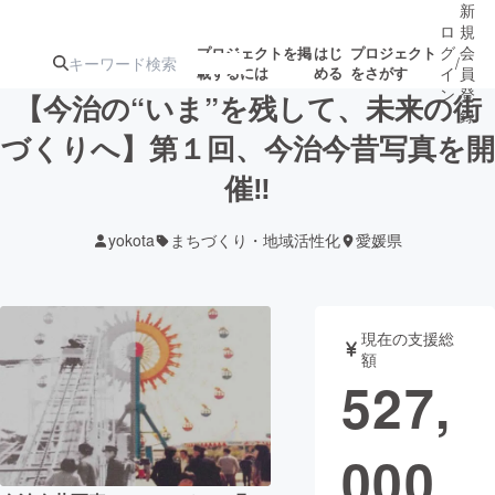
新
ロ
規
グ
会
プロジェクトを掲
はじ
プロジェクト
/
載するには
める
をさがす
イ
員
ン
登
【今治の“いま”を残して、未来の街
録
づくりへ】第１回、今治今昔写真を開
催‼
人気のプロ
注目のリ
注目の新着プロ
募集終了が近いプ
もうすぐ公開
ジェクト
ターン
ジェクト
ロジェクト
されます
yokota
まちづくり・地域活性化
愛媛県
アート・写真
音楽
現在の支援総
テクノロジー・ガジェット
ゲーム・サ
額
527,
映像・映画
書籍・雑誌
000
ビジネス・起業
チャレンジ