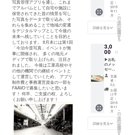
写真管理アプリを通し、これま
鳥（さ
定：
んちょ
2015
でアルバムとして自宅や施設に
年11
う）飲
保管されてきた昔の情景を写し
こ
月
食券
の
た写真をデータで取り込み、そ
リ
（1,500
タ
れらを集めることで地域の変遷
ー
円相
ン
詳細を見る
を
をデジタルマップとして今後の
当） ※
選
択
未来へ残していくことを目的と
店長と
す
る
相談の
しております。 8月末には第1回
3,0
上、特
「今治今昔写真」イベントが無
別セッ
00
円
事に開催され、 多くの地元メ
トを考
ディアで取り上げられ、注目さ
▶お礼
案中 ※
のメッ
れました。 今後は工業高校やそ
飲食券
セージ
持参の
の他の機関での継続イベントと
▶【今
方は、
して運営していくため、 アプリ
支援
治】白
来店時
者：
制作費と事務運営資金の一部を
楽天
に店長
0人
FAAVOで募集したいと思いま
（はく
との写
お届
す！ 何卒、ご支援の程、よろし
らくて
真撮影
け予
ん）飲
を予定
定：
くお願い申し上げます！
食券
2015
年11
（1,500
こ
月
円相
の
リ
当）
タ
ー
ン
詳細を見る
を
選
択
す