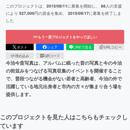
このプロジェクトは、
2015/08/11
に募集を開始し、
66
人の支援
により
527,000
円の資金を集め、
2015/09/17
に募集を終了しま
した
もう一度プロジェクトをやってほしい
ポスト
シェア
LINEで送る
URLコピー
埋め込み
QRコード
今治今昔写真は、アルバムに眠った昔の写真と今の今治
の街並みをつなげる写真収集のイベントを開催すること
で、普段つながる機会がない若者と高齢者、今治の外で
活躍している地元出身者と市内の方々が集まり合う場を
提供します。
このプロジェクトを見た人はこちらもチェックし
ています