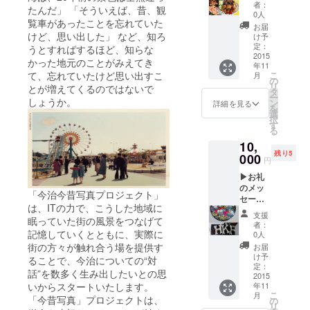
セット
者：
たんだ」 「そういえば、昔、観
＞ 今治
0人
覧車があったことを忘れていた
今昔写
お届
真アル
けど、思い出した」 など、知ろ
け予
バム、
定：
うとすればするほど、知らな
山鳥飲
2015
かった地元のことがみえてき
年11
食券
て、忘れていたけど思い出すこ
こ
月
（1,500
の
リ
とが増えてくるのではないで
円相
タ
ー
当）、
しょうか。
ン
詳細を見る
を
白楽天
選
択
飲食券
す
る
（1,500
10,
円相
残り5
当）
000
円
▶お礼
のメッ
「今治今昔写真プロジェクト」
セージ
は、ITの力で、こうした地域に
▶【限
支援
眠っていた街の風景をつなげて
定5口】
者：
ひめ
記憶していくとともに、実際に
0人
キュン
街の方々が触れ合う場を提供す
お届
メン
け予
ることで、今治についての“対
バーの
定：
話”を数多く生み出したいとの思
サイン
2015
いからスタートいたします。
年11
入りタ
こ
月
オル・
「今昔写真」プロジェクトは、
の
リ
ステッ