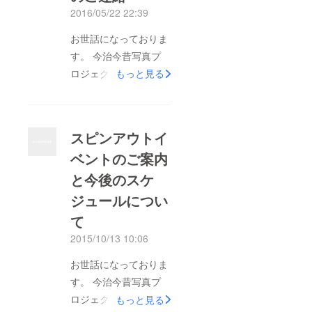
2016/05/22 22:39
お世話になっておりま
す。 今治今昔写真プ
ロジェクトのクラウド
もっと見る
ファンディングを 担
当させていただきまし
た横田です。 この度
スピンアウトイ
は、プロジェクトへの
ベントのご案内
ご支援を いただきま
と今後のスケ
して、誠にありがとう
ございました。 表題
ジュールについ
の件、リターン品につ
て
きましては、 順次発
2015/10/13 10:06
送をさせていただいて
お世話になっておりま
おりましたが、 アル
す。 今治今昔写真プ
バムを含むプランのご
ロジェクト委員会で
支援者様につきまして
もっと見る