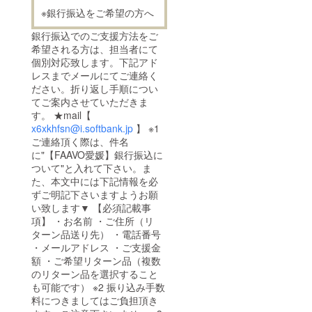
※銀行振込をご希望の方へ
銀行振込でのご支援方法をご
希望される方は、担当者にて
個別対応致します。下記アド
レスまでメールにてご連絡く
ださい。折り返し手順につい
てご案内させていただきま
す。 ★mail【
x6xkhfsn@i.softbank.jp
】 ※1
ご連絡頂く際は、件名
に"【FAAVO愛媛】銀行振込に
ついて"と入れて下さい。ま
た、本文中には下記情報を必
ずご明記下さいますようお願
い致します▼ 【必須記載事
項】 ・お名前 ・ご住所（リ
ターン品送り先） ・電話番号
・メールアドレス ・ご支援金
額 ・ご希望リターン品（複数
のリターン品を選択すること
も可能です） ※2 振り込み手数
料につきましてはご負担頂き