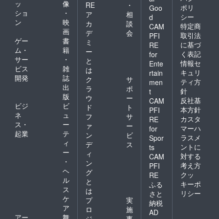
ッ
像
RE
・
ポリ
Goo
ショ
・
ア
相
シー
d
ン
映
カ
談
特定商
CAM
画
デ
会
取引法
PFI
ゲー
書
ミ
に基づ
RE
ム・
籍
ー
く表記
for
サー
・
と
情報セ
Ente
ビス
雑
は
キュリ
rtain
開発
誌
ク
サ
ティ方
men
出
ラ
ポ
針
t
版
ウ
ー
反社基
CAM
ビジ
ビ
ド
ト
本方針
PFI
ネ
ュ
フ
サ
カスタ
RE
ス・
ー
ァ
ー
マーハ
for
起業
テ
ン
ビ
ラスメ
Spor
ィ
デ
ス
ントに
ts
ー
ィ
対する
CAM
・
ン
考え方
PFI
ヘ
グ
クッ
RE
ル
と
キーポ
ふる
ス
は
リシー
さと
ケ
プ
実
納税
ア
ロ
施
AD
アー
舞
ジ
事