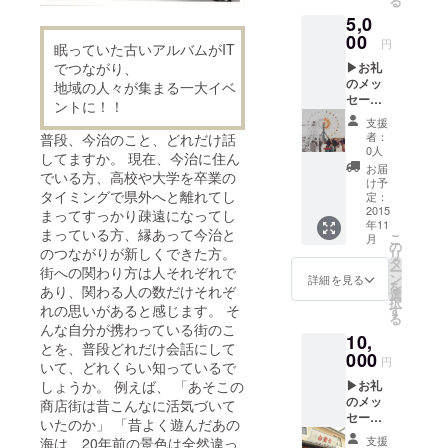
る
5,0
00
円
眠っていた古いアルバムがIT
でつながり、
▶お礼
のメッ
地域の人々が集まる一大イベ
セージ
ントに！！
▶今治
支援
今昔写
者：
普段、今治のこと、どれだけ話
真アル
0人
してますか。 現在、今治に住ん
バム
お届
でいる方、高校や大学を卒業の
※A5版
け予
タイミングで県外へと離れてし
カラー,
定：
約40
2015
まってすっかり疎遠になってし
年11
ページ
まっている方、縁あって今治と
こ
月
を予定
の
のつながりが新しくできた方。
リ
タ
ー
街への関わり方は人それぞれで
ン
詳細を見る
を
あり、関わる人の数だけそれぞ
選
択
れの思いがあると感じます。 そ
す
る
んな自分が携わっている街のこ
10,
とを、普段どれだけ会話にして
000
円
いて、どれくらい知っているで
しょうか。 例えば、 「あそこの
▶お礼
のメッ
商店街は昔こんなに活気づいて
セージ
いたのか」 「昔よく遊んだあの
▶＜3点
支援
海は、20年前の景色は全然違っ