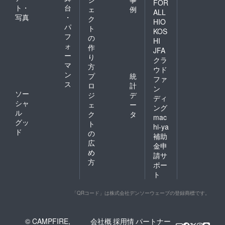
FOR
ト・
台
ェ
例
ALL
写真
・
ク
HIO
パ
ト
KOS
フ
の
HI
ォ
作
JFA
ー
り
クラ
マ
方
ウド
ン
プ
統
ファ
ス
ロ
計
ン
ソー
ジ
デ
ディ
シャ
ェ
ー
ング
ル
ク
タ
mac
グッ
ト
hi-ya
ド
の
補助
広
金申
め
請サ
方
ポー
ト
「QRコード」は株式会社デンソーウェーブの登録商標です。
© CAMPFIRE,
会社概
採用情
パートナー