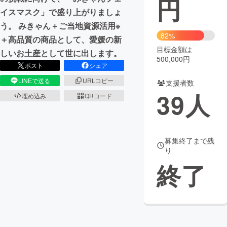
円
イスマスク」で盛り上がりましょ
まちづくり・地域活性化
う。 みきゃん＋ご当地資源活用※
82%
＋高品質の商品として、愛媛の新
目標金額は
CAMPFIRE for Social Good
CAMPFIRE Creation
しいお土産として世に出します。
500,000円
CAMPFIREふるさと納税
machi-ya
コミュニティ
ポスト
シェア
LINEで送る
URLコピー
支援者数
39
人
埋め込み
QRコード
募集終了まで残
り
終了