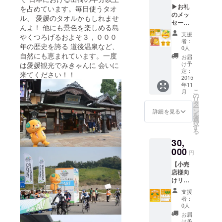
▶お礼
セージ
を占めています。毎日使うタオ
のメッ
カード
ル、 愛媛のタオルかもしれませ
セージ
んよ！ 他にも景色を楽しめる島
▶み
（１
支援
やくつろげるおよそ３，０００
きゃん
個 紙
者：
年の歴史を誇る 道後温泉など、
オリジ
製品）
0人
ナル
自然にも恵まれています。一度
・み
お届
バッチ
きゃん
け予
は愛媛観光でみきゃんに 会いに
（１
コース
定：
来てください！！
個） ▶
2015
ター
年11
みきゃ
こ
月
んフェ
（１
の
リ
イスマ
個 紙
タ
ー
スク
製品）
ン
詳細を見る
を
１ヶ月
・手
選
択
分セッ
づく
す
る
ト（３
り”み
30,
１枚）
きゃん
▶み
000
かご”
円
きゃん
【小売
グッズ
（小１
店様向
ー
個 横
けリ
みきゃ
幅：約
ターン
ん着ぐ
12cm
支援
品】 ▶
るみ
高さ：
者：
お礼の
キャッ
約
0人
メッ
プ
10cm）
お届
セージ
ー
・手
け予