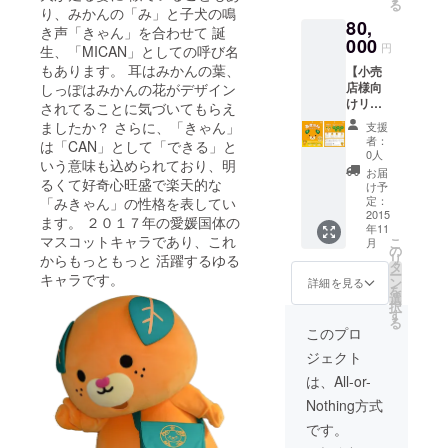
る
ト（６
り、みかんの「み」と子犬の鳴
80,
２枚）
き声「きゃん」を合わせて 誕
▶み
000
円
生、「MICAN」としての呼び名
きゃん
もあります。 耳はみかんの葉、
【小売
グッズ
店様向
しっぽはみかんの花がデザイン
ー
けリ
みきゃ
されてることに気づいてもらえ
ターン
ん着ぐ
ましたか？ さらに、「きゃん」
支援
品】 ▶
るみ
者：
は「CAN」として「できる」と
お礼の
キャッ
0人
いう意味も込められており、明
メッ
プ
お届
セージ
るくて好奇心旺盛で楽天的な
ー
け予
▶み
みきゃ
定：
「みきゃん」の性格を表してい
きゃん
2015
んＴ
ます。 ２０１７年の愛媛国体の
年11
フェイ
シャツ
マスコットキャラであり、これ
こ
月
スマス
ー
の
リ
からもっともっと 活躍するゆる
ク（３
みきゃ
タ
ー
キャラです。
００
んハン
ン
詳細を見る
を
枚） ※
カチ
選
択
クラウ
ー
す
る
ドファ
みきゃ
このプロ
ンディ
んポー
ジェクト
ング限
チ
定の卸
ー
は、All-or-
売り価
みきゃ
Nothing方式
格でご
んぬい
提供致
ぐるみ
です。
しま
（特