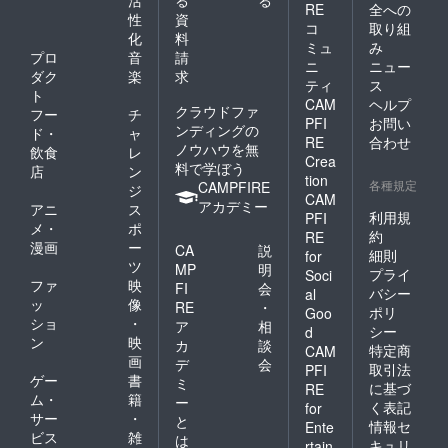
RE
全への
性
資
コ
取り組
化
料
ミュ
み
プロ
音
請
ニ
ニュー
ダク
楽
求
ティ
ス
ト
CAM
ヘルプ
クラウドファ
フー
チ
PFI
お問い
ンディングの
ド・
ャ
RE
合わせ
ノウハウを無
飲食
レ
Crea
料で学ぼう
店
ン
tion
各種規定
CAMPFIRE
ジ
CAM
アカデミー
アニ
ス
利用規
PFI
メ・
ポ
約
RE
漫画
ー
CA
説
細則
for
ツ
MP
明
プライ
Soci
ファ
映
FI
会
バシー
al
ッ
像
RE
・
ポリ
Goo
ショ
・
ア
相
シー
d
ン
映
カ
談
特定商
CAM
画
デ
会
取引法
PFI
ゲー
書
ミ
に基づ
RE
ム・
籍
ー
く表記
for
サー
・
と
情報セ
Ente
ビス
雑
は
キュリ
rtain