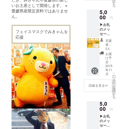
択
セット
す
いお土産として開発します。 ※
る
（３
愛媛県産限定原料ではありませ
5,0
枚）
ん。
00
円
▶お礼
のメッ
フェイスマスクでみきゃんを
セージ
応援
▶み
支援
きゃん
者：
オリジ
0人
ナル
お届
バッチ
け予
（１
定：
個） ▶
2015
年11
みきゃ
こ
月
んフェ
の
リ
イスマ
タ
ー
スク１
ン
詳細を見る
を
週間分
選
択
セット
す
る
（７
5,0
枚）
00
円
▶お礼
のメッ
セージ