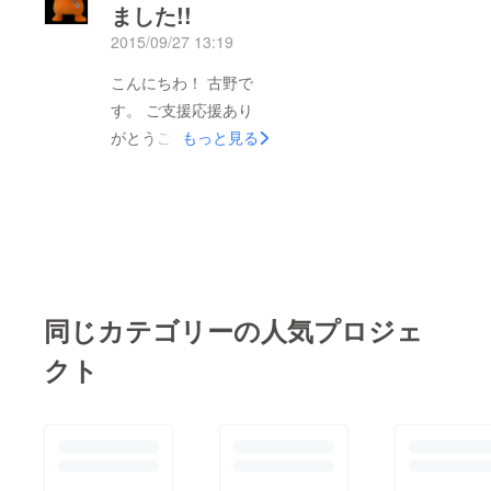
さんいましたら、ぜひ
ました!!
ファンディング終了ま
ご連絡ください。笑
2015/09/27 13:19
で残された時間は１日
でも、今はこのプロ
と１４時間となりまし
こんにちわ！ 古野で
ジェクトを始めて良
た。まだまだ達成をあ
す。 ご支援応援あり
かったと心から思いま
きらめておりません。
がとうございます。
もっと見る
す。 愛媛県には、知
愛媛の新しいお土産と
「みきゃんのフェイス
られていない魅力が
して、引き続きご協力
マスクプロジェクト」
まーだまだたくさんあ
の程、よろしくお願い
のクラウドファンティ
ることに気づくことも
致します。
ングも残り２日と少し
できました!(^^)! 家
になりました。 クラ
族、友達、愛媛県の
ウドファンティングの
方、商品開発や商品提
同じカテゴリーの人気プロジェ
ルールで、 あと２日
供に携わっていただい
と少しで100％達成で
た方、FAAVOの方、み
クト
きないと返金されてし
きゃんファンの方、
まい、 商品が開発で
様々な方々からご声
きません。 拡散・ご
援・ご協力していただ
支援よろしくお願い致
き誠に感謝申し上げま