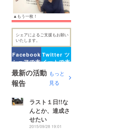
▲もう一枚！
シェアによるご支援もお願い
いたします。
Facebook
Twitter ツ
シェアで支
イートで支
援
援
最新の活動
もっと
報告
見る
ラスト１日!!な
んとか、達成さ
せたい
2015/09/28 19:01