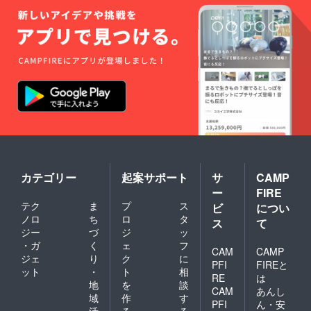
カテゴリー
起案サポート
サ
CAMP
ー
FIRE
テク
ま
プ
ス
ビ
につい
ノロ
ち
ロ
タ
ス
て
ジー
づ
ジ
ッ
・ガ
く
ェ
フ
CAM
CAMP
ジェ
り
ク
に
PFI
FIREと
ット
・
ト
相
RE
は
地
を
談
CAM
あんし
域
作
す
PFI
ん・安
活
る
る