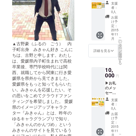
▶み
支援
きゃん
者：
フェイ
0人
スマス
お届
ク１週
け予
間分
定：
セット
2015
年11
（７
こ
月
枚） ▶
の
▲古野豪（ふるの ごう） 内
リ
障がい
タ
ー
子町出身 みきゃん好き こんに
者施設
ン
詳細を見る
を
のみ
ちは、古野と申します。わたし
選
択
きゃん
す
は、愛媛県内子町生まれで高校
る
グッズ
卒業後、専門学校時代には関
10,
・み
西、就職してから関東に行き愛
きゃん
000
円
媛県を県外から見てきました。
メッ
▶お礼
愛媛県をもっと知ってもらいた
セージ
のメッ
カード
い。みきゃんを応援したい。そ
セージ
（１
の思いをこめてクラウドファン
▶み
個 紙
支援
ティングを希望しました。 愛媛
きゃん
製品）
者：
県のイメージアップキャラク
オリジ
※愛媛
0人
ナル
ター『みきゃん』とは、昨年の
の障が
お届
バッチ
い者施
ゆるキャラグランプリで知り、
け予
（１
設で作
定：
「みきゃんのかんづめ」という
個） ▶
2015
られた
みきゃんのサイトを見ているう
年11
みきゃ
みきゃ
こ
月
ちにファンになり、私も何か商