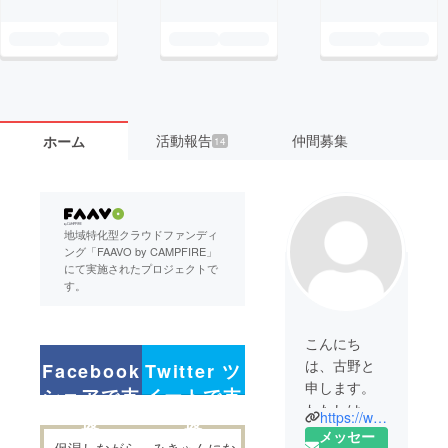
活動報告
仲間募集
ホーム
14
地域特化型クラウドファンディ
ング「FAAVO by CAMPFIRE」
にて実施されたプロジェクトで
す。
こんにち
は、古野と
Facebook
Twitter ツ
申します。
シェアで支
イートで支
わたしは、
https://www.facebook.com/gou.furuno
援
援
愛媛県内子
メッセー