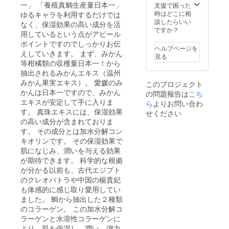
一」 「養殖真鯛生産量日本一」
支援で困った
時はどこに相
ゆるキャラを利用するだけでは
談したらいい
なく、保湿効果の高い成分を活
ですか？
用しているという点がアピール
ポイントですのでしっかりお伝
ヘルプページを
えしていきます。 まず、みかん
見る
等柑橘類の収穫量日本一！から
抽出されるみかんエキス（温州
みかん果実エキス）。 愛媛のみ
このプロジェクト
かんは日本一ですので、みかん
の問題報告は
こち
エキスが安定して手に入りま
ら
よりお問い合わ
す。 真珠エキスには、保湿効果
せください
の高い成分が含まれておりま
す。 その成分とは加水分解コン
キオリンです。 その保湿効果で
肌になじみ、潤いを与える効果
が期待できます。 科学的な根拠
が分かる以前も、古代エジプト
のクレオパトラや中国の楊貴妃
も体感的に感じ取り愛用してい
ました。 鯛から抽出した２種類
のコラーゲン。 この加水分解コ
ラーゲンと水溶性コラーゲンに
より、肌を保湿し、潤い、弾力