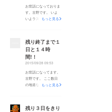
お世話になっておりま
す。古野です。 いよ
いよラスト１日も切り
もっと見る
そうになってまいりま
した。 このプロジェ
クトを始める前に、デ
残り終了まで１
ザイナーさんやフェイ
日と１４時
スマスクを作成してい
間!！
ただける会社さんを見
つけて、交渉するのに
2015/09/28 09:53
とても時間がかかりま
お世話になってます。
した。 現在も何から
古野です。 ここ数日
何まで、ひとりでやる
の地道な呼びかけとみ
もっと見る
ことの大変さを身を
なさまからのご支援に
もって感じておりま
より、アクセス数が上
す。 誰か一緒にやっ
昇してきています。
ていただける方、企業
残り３日をきり
いよいよ、クラウド