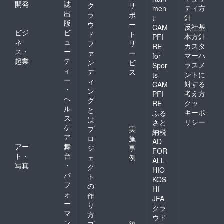
開発
誌
ク
サ
ティ方
men
出
ラ
ポ
針
t
版
ウ
ー
反社基
CAM
ビジ
ビ
ド
ト
本方針
PFI
ネ
ュ
フ
サ
カスタ
RE
ス・
ー
ァ
ー
マーハ
for
起業
テ
ン
ビ
ラスメ
Spor
ィ
デ
ス
ントに
ts
ー
ィ
対する
CAM
・
ン
考え方
PFI
ヘ
グ
クッ
RE
ル
と
キーポ
ふる
ス
は
リシー
さと
ケ
プ
実
納税
ア
ロ
施
AD
アー
舞
ジ
事
FOR
ト・
台
ェ
例
ALL
写真
・
ク
HIO
パ
ト
KOS
フ
の
HI
ォ
作
JFA
ー
り
クラ
マ
方
ウド
ン
プ
統