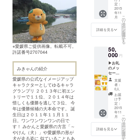
▶み
みきゃ
定：
づく
きゃん
2015
んＴ
り”み
年11
フェイ
シャツ
きゃん
こ
月
スマス
ー
の
かご”
リ
ク（１
みきゃ
タ
ー
００
んハン
ン
（大１
詳細を見る
を
枚） ※
カチ
選
個 横
択
クラウ
す
幅：約
る
ドファ
20cm
※愛媛県ご提供画像。転載不可。
50,
ンディ
高さ：
許諾番号2707044
ング限
000
約
円
定の卸
15cm）
▶お礼
売り価
※愛媛
のメッ
みきゃんの紹介
格でご
の障が
セージ
提供致
い者施
▶み
しま
愛媛県の公式なイメージアップ
設で作
支援
きゃん
す。
キャラクターとしてゆるキャラ
られた
者：
オリジ
0人
みきゃ
グランプリ ２０１３年に初エン
ナル
んグッ
お届
トリーで１１位、２０１４年は
バッチ
け予
ズで
惜しくも優勝を逃して３位、 今
（１
定：
す。
個） ▶
2015
年は優勝候補の大本命です。 誕
年11
みきゃ
生日は２０１１年１１月１１
こ
月
んフェ
の
日。ワンワンワンワンの日で
リ
イスマ
タ
す！ みかんと愛媛県の方言「～
ー
スク
ン
詳細を見る
を
やけん（犬）」や愛媛県の形が
２ヶ月
選
択
分セッ
犬が走る姿に 似ていることもあ
す