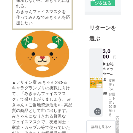
保湿しながら、みきゃんにな
町生まれで
ジを送る
れる。
高校卒業
みきゃんフェイスマスクを
後、専門学
作ってみんなでみきゃんを応
校時代には
援したい
リターンを
関西、就職
してから関
選ぶ
東に行き愛
媛県を県外
3,0
から見てき
00
円
ました。愛
▶お礼
媛県をもっ
のメッ
と知っても
セージ
▶み
らいたい。
支援
▲デザイン案 みきゃんのゆる
きゃん
者：
みきゃんを
キャラグランプリの挑戦に向け
オリジ
0人
ナル
応援した
て、「みきゃんフェイスマス
お届
バッチ
け予
ク」で盛り上がりましょう。 み
い。その思
（１
定：
きゃん＋ご当地資源活用※＋高品
いをこめて
個） ▶
2015
質の商品として世に出します。
年11
みきゃ
クラウド
こ
月
みきゃんになりきれる贅沢な
んフェ
の
ファンティ
リ
イスマ
フェイスマスクで、友達同士・
タ
ー
ングを希望
スク３
ン
家族・カップル等で使っていた
詳細を見る
を
日分
選
しました。
だき、みきゃんや愛媛県の新し