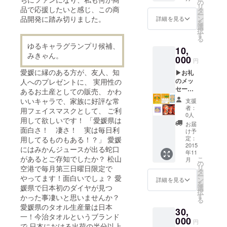
んグッ
んグッ
の
リ
品で応援したいと感じ、この商
ズ み
ズで
タ
ー
きゃん
す。
品開発に踏み切りました。
ン
詳細を見る
を
着ぐる
選
択
み
す
る
キャッ
ゆるキャラグランプリ候補、
10,
プ（１
みきゃん。
個） ▶
000
円
みきゃ
愛媛に縁のある方が、友人、知
▶お礼
んフェ
のメッ
人へのプレゼントに、 実用性の
イスマ
セージ
スク２
あるお土産としての販売、 かわ
▶み
週間分
いいキャラで、家族に好評な常
支援
きゃん
セット
者：
用フェイスマスクとして、 ご利
フェイ
（１４
0人
用して欲しいです！ 「愛媛県は
スマス
枚）
お届
面白さ！ 凄さ！ 実は毎日利
ク２週
け予
間分
定：
用してるものもある！？」 愛媛
セット
2015
にはみかんジュースが出る蛇口
年11
（１４
があるとご存知でしたか？ 松山
こ
月
枚） ▶
の
リ
空港で毎月第三日曜日限定で
障がい
タ
ー
やってます！面白いでしょ？ 愛
者施設
ン
詳細を見る
を
のみ
媛県で日本初のダイヤが見つ
選
択
きゃん
す
かった事凄いと思いませんか？
る
グッズ
愛媛県のタオル生産量は日本
30,
・み
一！今治タオルというブランド
きゃん
000
円
で 日本における出荷の半分以上
メッ