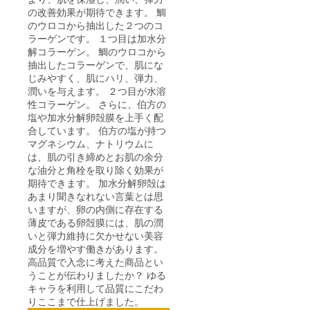
の改善効果が期待できます。 鯛
のウロコから抽出した２つのコ
ラーゲンです。 １つ目は加水分
解コラーゲン。 鯛のウロコから
抽出したコラーゲンで、肌にな
じみやすく、肌にハリ、弾力、
潤いを与えます。 ２つ目が水溶
性コラーゲン。 さらに、伯方の
塩や加水分解卵殻膜を上手く配
合しています。 伯方の塩が持つ
マグネシウム、ナトリウムに
は、肌の引き締めとお肌の余分
な油分と角栓を取り除く効果が
期待できます。 加水分解卵殻は
あまり聞きなれない言葉とは思
いますが、卵の内側に存在する
薄皮である卵殻膜には、肌の潤
いと弾力維持に欠かせない美容
成分を増やす働きがあります。
高品質で入念に考えた商品とい
うことが伝わりましたか？ ゆる
キャラを利用して品質にこだわ
りここまで仕上げました。