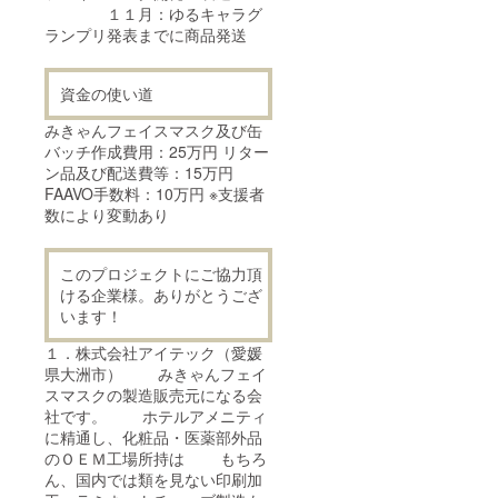
１１月：ゆるキャラグ
ランプリ発表までに商品発送
資金の使い道
みきゃんフェイスマスク及び缶
バッチ作成費用：25万円 リター
ン品及び配送費等：15万円
FAAVO手数料：10万円 ※支援者
数により変動あり
このプロジェクトにご協力頂
ける企業様。ありがとうござ
います！
１．株式会社アイテック（愛媛
県大洲市） みきゃんフェイ
スマスクの製造販売元になる会
社です。 ホテルアメニティ
に精通し、化粧品・医薬部外品
のＯＥＭ工場所持は もちろ
ん、国内では類を見ない印刷加