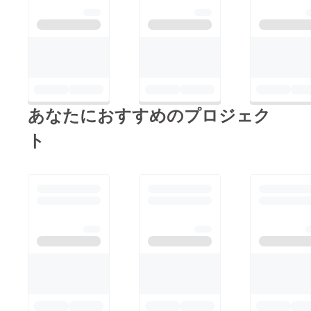
します。 「みきゃ
す。 みきゃんについ
ん」もゆるキャラグラ
ては、昨年のゆるキャ
ンプリ頑張れ(^^)/
ラグランプリで初めて
知りました!! 愛媛県で
こんなにかわいく、３
位にランクインするゆ
るキャラがいるのだと
あなたにおすすめのプロジェク
(^^)/ 今年は、このプ
ト
ロジェクトが終わって
も「みきゃん」が
「てっぺん（グランプ
リ）」になれるように
応援していきます ≪
みきゃんフェイスマス
クを作ってみんなでみ
きゃんを応援したい！
≫ なんとか、達成さ
せたい。今でもそう強