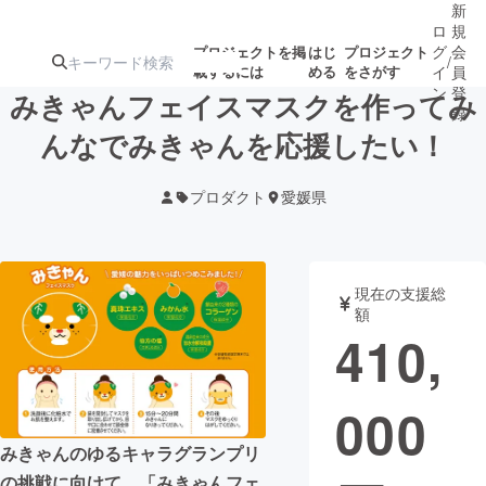
新
ロ
規
グ
会
プロジェクトを掲
はじ
プロジェクト
/
載するには
める
をさがす
イ
員
ン
登
みきゃんフェイスマスクを作ってみ
録
んなでみきゃんを応援したい！
人気のプロ
注目のリ
注目の新着プロ
募集終了が近いプ
もうすぐ公開
プロダクト
愛媛県
ジェクト
ターン
ジェクト
ロジェクト
されます
アート・写真
音楽
現在の支援総
額
410,
テクノロジー・ガジェット
ゲーム・サ
000
映像・映画
書籍・雑誌
みきゃんのゆるキャラグランプリ
ビジネス・起業
チャレンジ
の挑戦に向けて、「みきゃんフェ