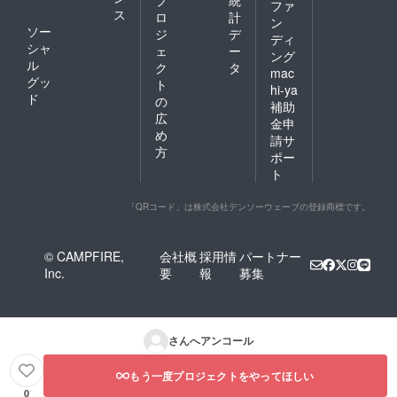
ファ
ス
ロ
計
ン
ソー
ジ
デ
ディ
シャ
ェ
ー
ング
ル
ク
タ
mac
グッ
ト
hi-ya
ド
の
補助
広
金申
め
請サ
方
ポー
ト
「QRコード」は株式会社デンソーウェーブの登録商標です。
© CAMPFIRE,
会社概
採用情
パートナー
Inc.
要
報
募集
さんへアンコール
もう一度プロジェクトをやってほしい
0