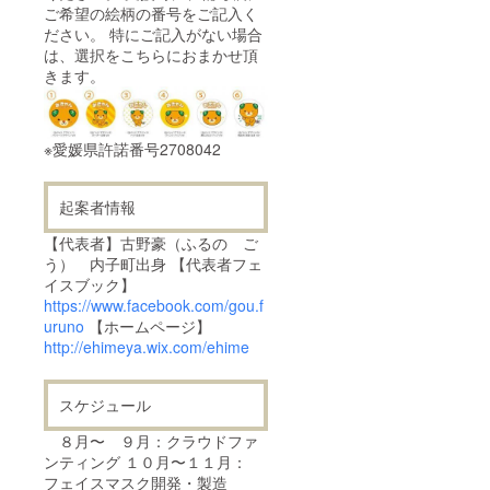
ご希望の絵柄の番号をご記入く
ださい。 特にご記入がない場合
は、選択をこちらにおまかせ頂
きます。
※愛媛県許諾番号2708042
起案者情報
【代表者】古野豪（ふるの ご
う） 内子町出身 【代表者フェ
イスブック】
https://www.facebook.com/gou.f
uruno
【ホームページ】
http://ehimeya.wix.com/ehime
スケジュール
８月〜 ９月：クラウドファ
ンティング １０月〜１１月：
フェイスマスク開発・製造