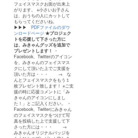
フェイスマスクお面が出来上
がります。 ※小さいお子さん
は、おうちの人にカットして
もらってくださいね。
▶▶▶
PDFファイルのダウ
ンロードページ
★プロジェク
トを応援して下さった方に
は、みきゃんグッズを追加で
プレゼントします！
・
Facebook、Twitterのアイコン
を、みきゃんのフェイスマス
クにして頂いた上でご支援を
頂いた方は・・・ → な
んとフェイスマスクをもう１
枚プレゼント致します！ ※ご支
援の時に応援コメントに「み
きゃんのアイコンにしまし
た！」とご記入ください。 ・
Facebook、Twiiterにみきゃん
のフェイスマスクをつけて写
真を投稿した上で支援して下
さった方には・・・ →
みきゃんオリジナルバッジを