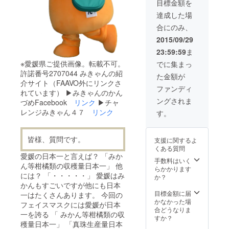
目標金額を
す。
大）
達成した場
合にのみ、
2015/09/29
23:59:59
ま
※愛媛県ご提供画像。転載不可。
でに集まっ
許諾番号2707044 みきゃんの紹
た金額が
介サイト（FAAVO外にリンクさ
ファンディ
れています） ▶︎みきゃんのかん
ングされま
づめFacebook
リンク
▶︎チャ
レンジみきゃん４７
リンク
す。
皆様、質問です。
支援に関するよ
くある質問
愛媛の日本一と言えば？ 「みか
手数料はいく
ん等柑橘類の収穫量日本一」 他
らかかります
には？ 「・・・・・」 愛媛はみ
か？
かんもすごいですが他にも日本
目標金額に届
一はたくさんあります。 今回の
かなかった場
フェイスマスクには愛媛が日本
合どうなりま
一を誇る 「 みかん等柑橘類の収
すか？
穫量日本一」 「真珠生産量日本