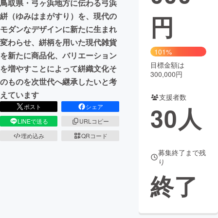
鳥取県・弓ヶ浜地方に伝わる弓浜
円
絣（ゆみはまがすり）を、現代の
まちづくり・地域活性化
モダンなデザインに新たに生まれ
変わらせ、絣柄を用いた現代雑貨
CAMPFIRE for Social Good
CAMPFIRE Creation
101%
を新たに商品化、バリエーション
CAMPFIREふるさと納税
machi-ya
コミュニティ
目標金額は
を増やすことによって絣織文化そ
300,000円
のものを次世代へ継承したいと考
えています
支援者数
30
人
ポスト
シェア
LINEで送る
URLコピー
埋め込み
QRコード
募集終了まで残
り
終了