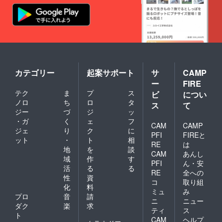
カテゴリー
起案サポート
サ
CAMP
ー
FIRE
テク
ま
プ
ス
ビ
につい
ノロ
ち
ロ
タ
ス
て
ジー
づ
ジ
ッ
・ガ
く
ェ
フ
CAM
CAMP
ジェ
り
ク
に
PFI
FIREと
ット
・
ト
相
RE
は
地
を
談
CAM
あんし
域
作
す
PFI
ん・安
活
る
る
RE
全への
性
資
コ
取り組
化
料
ミュ
み
プロ
音
請
ニ
ニュー
ダク
楽
求
ティ
ス
ト
CAM
ヘルプ