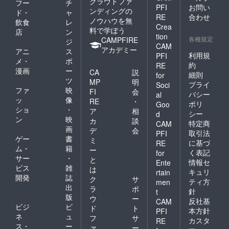
クラウドファ
フー
チ
PFI
お問い
ンディングの
ド・
ャ
RE
合わせ
ノウハウを無
飲食
レ
Crea
料で学ぼう
店
ン
tion
各種規定
CAMPFIRE
ジ
CAM
アカデミー
アニ
ス
利用規
PFI
メ・
ポ
約
RE
漫画
ー
CA
説
細則
for
ツ
MP
明
プライ
Soci
ファ
映
FI
会
バシー
al
ッ
像
RE
・
ポリ
Goo
ショ
・
ア
相
シー
d
ン
映
カ
談
特定商
CAM
画
デ
会
取引法
PFI
ゲー
書
ミ
に基づ
RE
ム・
籍
ー
く表記
for
サー
・
と
情報セ
Ente
ビス
雑
は
キュリ
rtain
開発
誌
ク
サ
ティ方
men
出
ラ
ポ
針
t
版
ウ
ー
反社基
CAM
ビジ
ビ
ド
ト
本方針
PFI
ネ
ュ
フ
サ
カスタ
RE
ス・
ー
ァ
ー