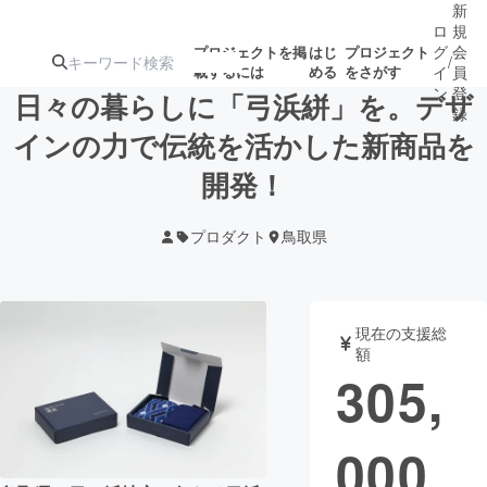
新
ロ
規
グ
会
プロジェクトを掲
はじ
プロジェクト
/
載するには
める
をさがす
イ
員
ン
登
日々の暮らしに「弓浜絣」を。デザ
録
インの力で伝統を活かした新商品を
開発！
人気のプロ
注目のリ
注目の新着プロ
募集終了が近いプ
もうすぐ公開
ジェクト
ターン
ジェクト
ロジェクト
されます
プロダクト
鳥取県
アート・写真
音楽
現在の支援総
テクノロジー・ガジェット
ゲーム・サ
額
305,
映像・映画
書籍・雑誌
000
ビジネス・起業
チャレンジ