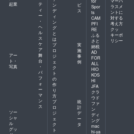
マーハ
for
起業
テ
ン
ビ
ラスメ
Spor
ィ
デ
ス
ントに
ts
ー
ィ
対する
CAM
・
ン
考え方
PFI
ヘ
グ
クッ
RE
ル
と
キーポ
ふる
ス
は
リシー
さと
ケ
プ
実
納税
ア
ロ
施
AD
アー
舞
ジ
事
FOR
ト・
台
ェ
例
ALL
写真
・
ク
HIO
パ
ト
KOS
フ
の
HI
ォ
作
JFA
ー
り
クラ
マ
方
ウド
ン
プ
統
ファ
ス
ロ
計
ン
ソー
ジ
デ
ディ
シャ
ェ
ー
ング
ル
ク
タ
mac
グッ
ト
hi-ya