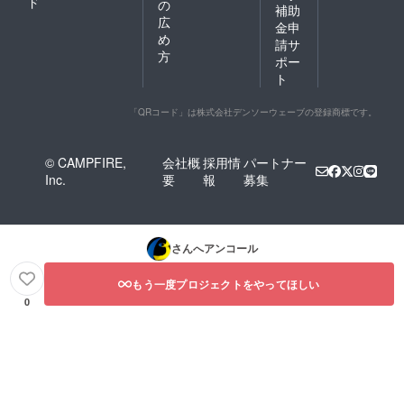
ド
の
補助
広
金申
め
請サ
方
ポー
ト
「QRコード」は株式会社デンソーウェーブの登録商標です。
© CAMPFIRE,
会社概
採用情
パートナー
Inc.
要
報
募集
さんへアンコール
もう一度プロジェクトをやってほしい
0