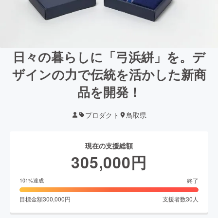
日々の暮らしに「弓浜絣」を。デ
ザインの力で伝統を活かした新商
品を開発！
プロダクト
鳥取県
現在の支援総額
305,000
円
終了
101
%達成
目標金額
300,000
円
支援者数
30
人