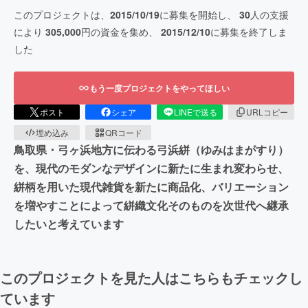
このプロジェクトは、
2015/10/19
に募集を開始し、
30
人の支援
により
305,000
円の資金を集め、
2015/12/10
に募集を終了しま
した
もう一度プロジェクトをやってほしい
ポスト
シェア
LINEで送る
URLコピー
埋め込み
QRコード
鳥取県・弓ヶ浜地方に伝わる弓浜絣（ゆみはまがすり）
を、現代のモダンなデザインに新たに生まれ変わらせ、
絣柄を用いた現代雑貨を新たに商品化、バリエーション
を増やすことによって絣織文化そのものを次世代へ継承
したいと考えています
このプロジェクトを見た人はこちらもチェックし
ています