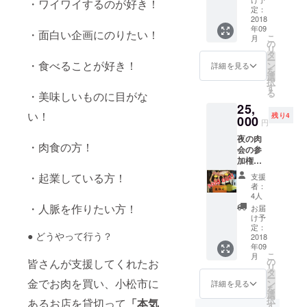
・ワイワイするのが好き！
チ無料
持ち帰
定：
券が付
2018
りも
年09
いてま
可） ＊
・面白い企画にのりたい！
こ
月
す！
上記以
の
リ
◯ 9月
外の飲
タ
ー
7日
・食べることが好き！
み物を
ン
詳細を見る
を
（金）
注文し
選
択
夜の
た方は
す
る
・美味しいものに目がな
肉
別途料
25,
会
金が必
い！
残り4
18時
000
要です
円
半〜20
夜の肉
時半ご
・肉食の方！
会の参
ろま
加権利
で
とA5ラ
A5ラン
・起業している方！
支援
ンクの
クのお
者：
３大ブ
肉をお
4人
ランド
約束。1
・人脈を作りたい方！
お届
の夢の
人約300
け予
食べく
グラム
定：
● どうやって行う？
らべ
2018
の予定
年09
コース♪
です。
こ
月
クラ
＊上記
の
皆さんが支援してくれたお
リ
ファン
以外の
タ
ー
ならで
金でお肉を買い、小松市に
飲み物
ン
詳細を見る
を
はの特
を注文
選
択
あるお店を貸切って
「本気
別メ
した方
す