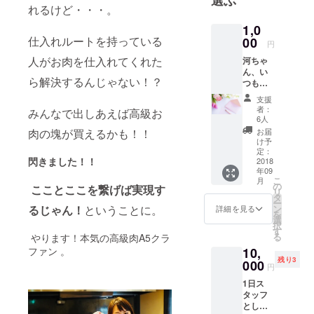
のクラファ
れるけど・・・。
ンで達成率
1,0
258％、支援
仕入れルートを持っている
00
円
者257人、総
人がお肉を仕入れてくれた
河ちゃ
額129万円の
ん、い
ら解決するんじゃない！？
つもあ
結果をだし
りがと
支援
ました。
う！
者：
みんなで出しあえば高級お
今回の「A5
いつぞ
6人
や
ランク！本
お届
肉の塊が買えるかも！！
の・・
け予
気の肉会」
・。 あ
定：
閃きました！！
の時お
2018
クラウド
年09
世話に
ファンディ
こ
月
なっ
の
こことここを繋げば実現す
リ
ングもよろ
た。あ
タ
ー
るご縁
しくお願い
ン
るじゃん！
ということに。
詳細を見る
を
を繋い
選
します！
択
でも
す
る
やります！本気の高級肉A5クラ
らった
10,
ファン 。
など。
残り3
「みん
000
円
なでい
1日ス
いお肉
タッフ
食べ
として
て！」