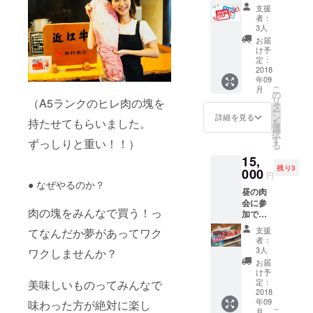
参加し
という
支援
てくだ
気持ち
者：
さる
の方は
3人
方。 昼
よろし
お届
と夜ど
くお願
け予
ちらの
いしま
定：
肉会も
2018
す！ ＜
年09
フリー
レポー
こ
月
パスで
ト内容
の
リ
（A5ランクのヒレ肉の塊を
す。 も
＞ ・ク
タ
ー
ちろ
ラウド
ン
詳細を見る
持たせてもらいました。
を
ん！食
ファン
選
択
べた分
ディン
す
ずっしりと重い！！）
る
だけ
グを成
15,
しっか
功させ
残り3
り働い
000
るコツ
円
てもら
・いつ
● なぜやるのか？
昼の肉
います
も満員
会に参
（笑）
御礼に
肉の塊をみんなで買う！っ
加でき
当日
なる人
ます！
は、身
気イベ
支援
てなんだか夢があってワク
先着３
体とお
ントの
者：
名様に
腹をあ
作り方
3人
ワクしませんか？
2,000円
けてお
お届
のラン
いてお
け予
チ無料
いて下
定：
美味しいものってみんなで
券が付
2018
さい
年09
いてま
味わった方が絶対に楽し
（どち
こ
月