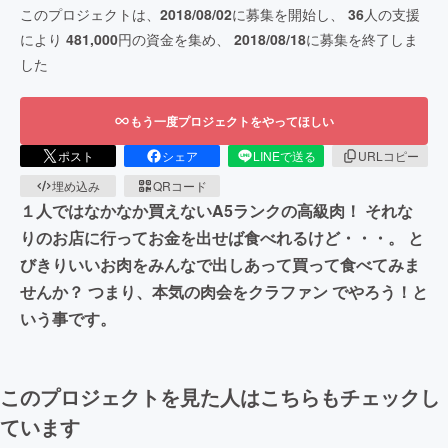
このプロジェクトは、
2018/08/02
に募集を開始し、
36
人の支援
により
481,000
円の資金を集め、
2018/08/18
に募集を終了しま
した
もう一度プロジェクトをやってほしい
ポスト
シェア
LINEで送る
URLコピー
埋め込み
QRコード
１人ではなかなか買えないA5ランクの高級肉！ それな
りのお店に行ってお金を出せば食べれるけど・・・。 と
びきりいいお肉をみんなで出しあって買って食べてみま
せんか？ つまり、本気の肉会をクラファン でやろう！と
いう事です。
このプロジェクトを見た人はこちらもチェックし
ています