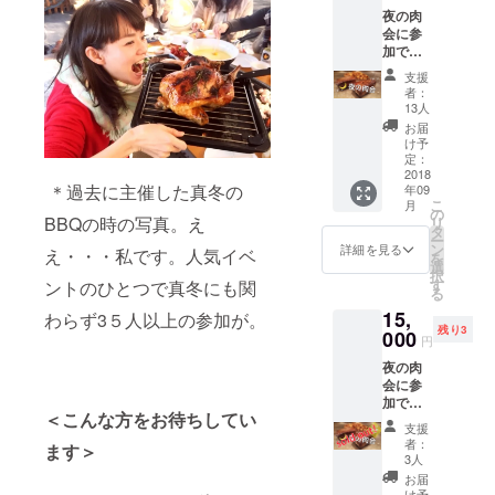
外の飲
夜の肉
までの
み物を
会に参
予定で
注文し
加でき
す （食
た方は
ます！
べきれ
別途料
支援
◯ 9月
ない場
金が必
者：
7日
合は真
要です
13人
（金）
空にし
＊ラン
お届
夜の
て持ち
チは平
け予
肉
帰りも
定：
日の火
会
2018
可）。
曜日の
＊過去に主催した真冬の
年09
18時
＊上記
み営業
こ
月
半〜20
以外の
の
です
BBQの時の写真。え
リ
時半ご
飲み物
タ
（事前
ー
ろま
を注文
ン
に予約
詳細を見る
え・・・私です。人気イベ
を
で
した方
選
が必要
択
A5ラン
は別途
す
です）
ントのひとつで真冬にも関
る
クのお
料金が
15,
肉をお
わらず3５人以上の参加が。
必要で
残り3
約束。1
000
す
円
人約300
夜の肉
グラム
会に参
の予定
加でき
です。
＜こんな方をお待ちしてい
ます！
（食べ
支援
先着３
きれな
者：
ます＞
名様に
い場合
3人
2,000円
は真空
お届
のラン
にして
け予