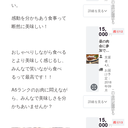
す！
らかの
の
リ
い。
◯ 9月
時間帯
タ
ー
7日
しか手
ン
詳細を見る
を
（金）
伝えな
選
感動を分かちあう食事って
択
昼の
い方は
す
る
肉
ご遠慮
断然に美味しい！
15,
会
くださ
残り12
12半〜
000
い）。
円
14時ご
昼の肉
ろま
会に参
で
加でき
A5ラン
おしゃべりしながら食べる
ます！
クのお
支援
◯ 9月
とより美味しく感じるし、
肉をお
者：
7日
約束。1
4人
みんなで笑いながら食べ
（金）
人約300
お届
昼の
グラム
け予
るって最高です！！
肉
の予定
定：
会
2018
です。
年09
12半〜
（食べ
A5ランクのお肉に悶えなが
こ
月
14時ご
きれな
の
リ
ろま
い場合
タ
ら、みんなで美味しさを分
ー
で
は真空
ン
詳細を見る
を
A5ラン
かちあいませんか？
にして
選
択
クのお
持ち帰
す
る
肉をお
りも
15,
約束。1
可） ＊
残り13
人約300
000
上記以
円
グラム