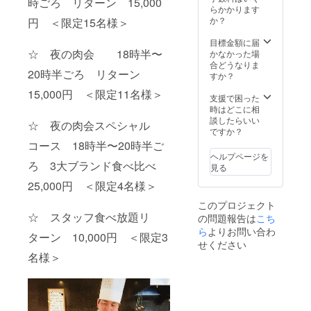
時ごろ リターン 15,000
らかかります
か？
円 ＜限定15名様＞
目標金額に届
☆ 夜の肉会 18時半〜
かなかった場
合どうなりま
20時半ごろ リターン
すか？
15,000円 ＜限定11名様＞
支援で困った
時はどこに相
談したらいい
☆ 夜の肉会スペシャル
ですか？
コース 18時半〜20時半ご
ヘルプページを
ろ 3大ブランド食べ比べ
見る
25,000円 ＜限定4名様＞
このプロジェクト
☆ スタッフ食べ放題リ
の問題報告は
こち
ら
よりお問い合わ
ターン 10,000円 ＜限定3
せください
名様＞