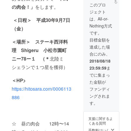
る
ニュー
は別途
このプロ
の肉会！」
をします。
です！
料金が
ジェクト
◯ 9月
必要で
7日
す ＊ラ
は、All-or-
＜日程＞ 平成30年9月7日
（金）
ンチは
Nothing方式
18時
平日の
（金）
半〜20
火曜日
です。
時半ご
のみ営
目標金額を
ろまで
業です
＜場所＞ ステーキ西洋料
＊上記
（事前
達成した場
理 Shigeru 小松市園町
以外の
予約が
合にのみ、
飲み物
必要）
ニー78ー１ （＊
北陸ミ
を注文
2018/08/18
した方
シェランで１つ星を獲得）
23:59:59
ま
は別途
料金が
でに集まっ
必要で
＜HP>
た金額が
す ＊当
日に通
https://hitosara.com/0006113
ファンディ
常コー
ングされま
スから
886
の変更
す。
は受付
不可で
す。
支援に関するよ
☆ 昼の肉会 12時〜14
くある質問
手数料はいく