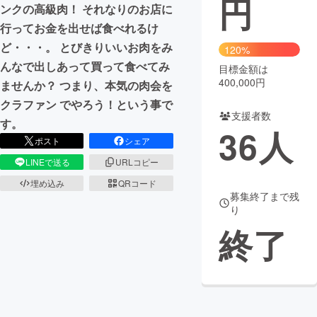
円
ンクの高級肉！ それなりのお店に
まちづくり・地域活性化
行ってお金を出せば食べれるけ
ど・・・。 とびきりいいお肉をみ
120%
んなで出しあって買って食べてみ
目標金額は
CAMPFIRE for Social Good
CAMPFIRE Creation
400,000円
ませんか？ つまり、本気の肉会を
CAMPFIREふるさと納税
machi-ya
コミュニティ
クラファン でやろう！という事で
支援者数
す。
36
人
ポスト
シェア
LINEで送る
URLコピー
埋め込み
QRコード
募集終了まで残
り
終了