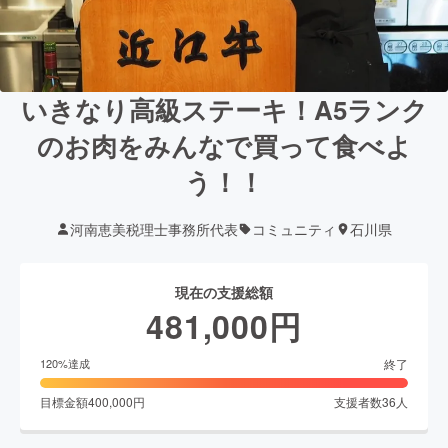
いきなり高級ステーキ！A5ランク
のお肉をみんなで買って食べよ
う！！
河南恵美税理士事務所代表
コミュニティ
石川県
現在の支援総額
481,000
円
終了
120
%達成
目標金額
400,000
円
支援者数
36
人