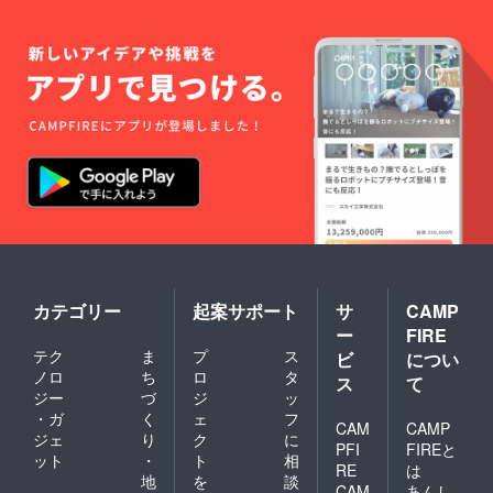
カテゴリー
起案サポート
サ
CAMP
ー
FIRE
テク
ま
プ
ス
ビ
につい
ノロ
ち
ロ
タ
ス
て
ジー
づ
ジ
ッ
・ガ
く
ェ
フ
CAM
CAMP
ジェ
り
ク
に
PFI
FIREと
ット
・
ト
相
RE
は
地
を
談
CAM
あんし