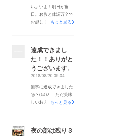
いよいよ！明日が当
日。お腹と体調万全で
お越しください！ さ
もっと見る
て、明日が本番当日の
なりました。主催の河
南です。 詳細メー
達成できまし
ルを今週の月曜日に個
た！！ありがと
別のアドレスに送信し
うございます。
てあります。 ご確認
できていますでしょう
2018/08/20 09:04
か？届いていない場合
無事に達成できました
は連絡くださいね。
㊗️ヽ(≧≦)ﾉ ただ美味
では、明日！！！ お
しいお肉をみんなで悶
もっと見る
腹をすかせて、体調万
えて、楽しく食べた
全で会場までお越しく
い、という気持ちから
ださい。 私とオー
企画したクラファン。
ナーシェフとでお待ち
夜の部は残り３
自分だけでお金をだせ
しています。 河南