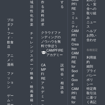
域
作
す
PFI
ん・安
活
る
る
RE
全への
性
資
コ
取り組
化
料
ミュ
み
プロ
音
請
ニ
ニュー
ダク
楽
求
ティ
ス
ト
CAM
ヘルプ
クラウドファ
フー
チ
PFI
お問い
ンディングの
ド・
ャ
RE
合わせ
ノウハウを無
飲食
レ
Crea
料で学ぼう
店
ン
tion
各種規定
CAMPFIRE
ジ
CAM
アカデミー
アニ
ス
利用規
PFI
メ・
ポ
約
RE
漫画
ー
CA
説
細則
for
ツ
MP
明
プライ
Soci
ファ
映
FI
会
バシー
al
ッ
像
RE
・
ポリ
Goo
ショ
・
ア
相
シー
d
ン
映
カ
談
特定商
CAM
画
デ
会
取引法
PFI
ゲー
書
ミ
に基づ
RE
ム・
籍
ー
く表記
for
サー
・
と