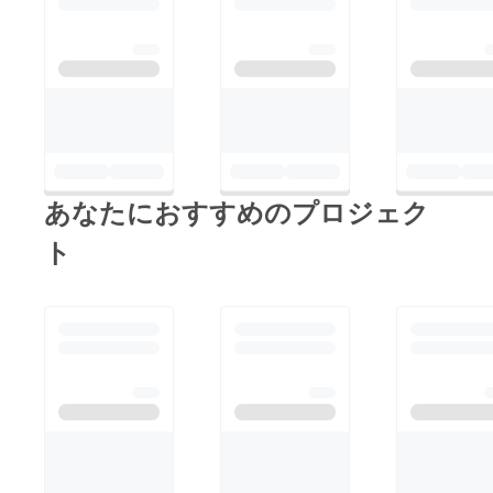
りしながら食べるとよ
ます。 イベント企画
り美味しく感じるし、
も本業も違うやりがい
みんなで笑いながら食
があり楽しませていた
べるって最高！！ A5
だいてます！ 支援
ランクのお肉に悶えな
してくださった皆様！
がら、みんなで美味し
9月7日は美味しいお肉
さを分かちあいません
で悶えましょう 主催
か？ 参加をお待ちし
あなたにおすすめのプロジェク
者 河南
ています 主催者 河
ト
南