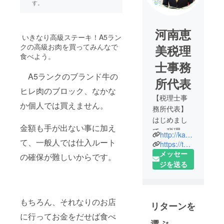
す。
河南恵
いきなり高級ステーキ！A5ラン
クの高級お肉を買ってみんなで
美税理
食べよう。
士事務
A5ランクのブランド牛の
所代表
ヒレ肉のブロック、なかな
【税理士事
か個人では買えません。
務所代表】
はじめまし
金額も手が出ない事に加え
て。税理士
http://kawaminami-8office.com/
て、一般人では仕入ルート
河南（かわ
https://twitter.com/kawaminamiemi
みなみ）と
メッセー
の確保が難しいからです。
いいます。
ジを送る
石川県小松
市で税理士
事務所の代
もちろん、それなりのお店
リターンを
表をしてい
に行ってお金をだせば食べ
ます。前回
選ぶ