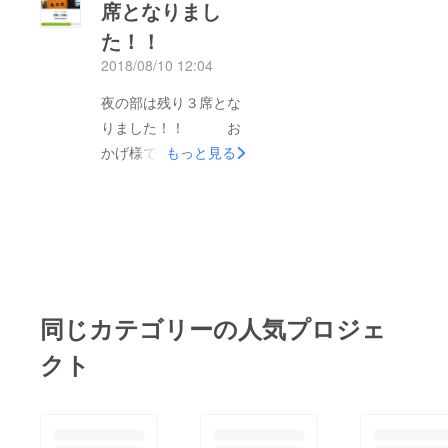
席となりまし
ばお肉は食べれるんだ
た！！
けど、それじゃあつま
らない。 よし！本気
2018/08/10 12:04
の肉会を開催しよう！
夜の部は残り３席とな
しかもA5ランクだから
りました！！ お
参加費もそこそこしま
かげ様で、74%までき
もっと見る
す。（正直高い！）
ました。ありがとうご
よく達成できたな、と
ざいます。 肉の塊を
正直思います。今回は
みんなで買う！ってな
かなりハラハラしまし
んだか夢があってワク
た。 シェアや支援を
ワクしませんか？ 美
してくれた皆さんに感
味しいものってみんな
謝です！ また楽しい
同じカテゴリーの人気プロジェ
で味わった方が絶対に
企画しますので、皆さ
楽しいよね！ 感動を
クト
ん今後もノリよく参加
分かちあう食事って抜
してくださいね( ^ω^ )
群に美味しい！って思
もちろん本業の税理士
うんです。 おしゃべ
業も楽しくやっており