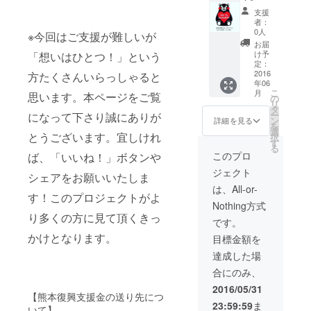
ン#熊本
支援
支援
者：
0人
※今回はご支援が難しいが
お届
け予
「想いはひとつ！」という
定：
2016
方たくさんいらっしゃると
年06
こ
月
思います。本ページをご覧
の
リ
タ
ー
になって下さり誠にありが
ン
詳細を見る
を
選
とうございます。宜しけれ
択
す
る
このプロ
ば、「いいね！」ボタンや
ジェクト
シェアをお願いいたしま
は、All-or-
す！このプロジェクトがよ
Nothing方式
り多くの方に見て頂くきっ
です。
かけとなります。
目標金額を
達成した場
合にのみ、
2016/05/31
【熊本復興支援金の送り先につ
23:59:59
ま
いて】