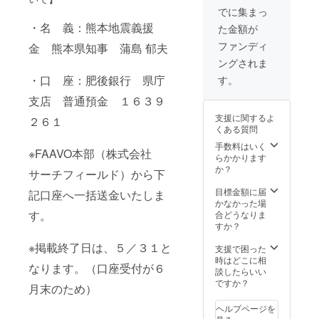
でに集まっ
・名 義：熊本地震義援
た金額が
ファンディ
金 熊本県知事 蒲島 郁夫
ングされま
・口 座：肥後銀行 県庁
す。
支店 普通預金 １６３９
支援に関するよ
２６１
くある質問
手数料はいく
※FAAVO本部（株式会社
らかかります
か？
サーチフィールド）から下
目標金額に届
記口座へ一括送金いたしま
かなかった場
す。
合どうなりま
すか？
※掲載終了日は、５／３１と
支援で困った
時はどこに相
なります。（口座受付が６
談したらいい
ですか？
月末のため）
ヘルプページを