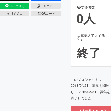
LINEで送る
URLコピー
支援者数
まちづくり・地域活性化
0
人
埋め込み
QRコード
CAMPFIRE for Social Good
CAMPFIRE Creation
CAMPFIREふるさと納税
machi-ya
コミュニティ
募集終了まで残
り
終了
このプロジェクトは、
2016/04/21
に募集を開始
し、
2016/05/31
に募集を
終了しました
もう一度プロジェク