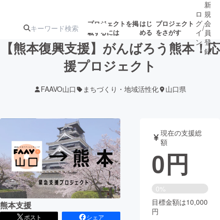
新
ロ
規
グ
会
プロジェクトを掲
はじ
プロジェクト
/
載するには
める
をさがす
イ
員
ン
登
【熊本復興支援】がんばろう熊本！応
録
援プロジェクト
人気のプロ
注目のリ
注目の新着プロ
募集終了が近いプ
もうすぐ公開
FAAVO山口
まちづくり・地域活性化
山口県
ジェクト
ターン
ジェクト
ロジェクト
されます
アート・写真
音楽
現在の支援総
額
0
円
テクノロジー・ガジェット
ゲーム・サ
映像・映画
書籍・雑誌
0%
目標金額は10,000
熊本支援
円
ビジネス・起業
チャレンジ
ポスト
シェア