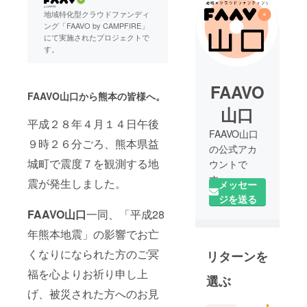
地域特化型クラウドファンディ
ング「FAAVO by CAMPFIRE」
にて実施されたプロジェクトで
す。
FAAVO
FAAVO山口から熊本の皆様へ。
山口
平成２８年４月１４日午後
FAAVO山口
９時２６分ごろ、熊本県益
の公式アカ
城町で震度７を観測する地
ウントで
す。
震が発生しました。
メッセー
「平成28年
ジを送る
熊本地震」
FAAVO山口
一同、「平成28
の影響でお
年熊本地震」の影響でお亡
亡くなりに
くなりになられた方のご冥
リターンを
なられた方
のご冥福を
福を心よりお祈り申し上
選ぶ
心よりお祈
げ、被災された方へのお見
り申し上