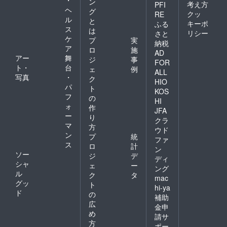
ン
考え方
PFI
ヘ
グ
クッ
RE
ル
と
キーポ
ふる
ス
は
リシー
さと
ケ
プ
実
納税
ア
ロ
施
AD
アー
舞
ジ
事
FOR
ト・
台
ェ
例
ALL
写真
・
ク
HIO
パ
ト
KOS
フ
の
HI
ォ
作
JFA
ー
り
クラ
マ
方
ウド
ン
プ
統
ファ
ス
ロ
計
ン
ソー
ジ
デ
ディ
シャ
ェ
ー
ング
ル
ク
タ
mac
グッ
ト
hi-ya
ド
の
補助
広
金申
め
請サ
方
ポー