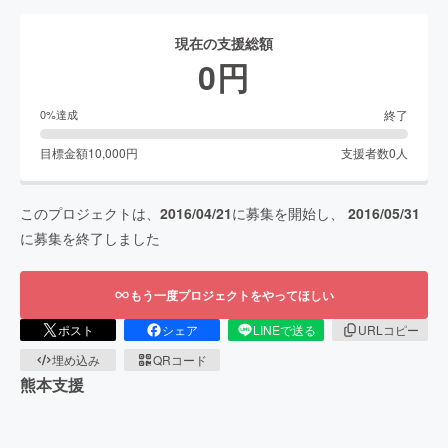
現在の支援総額
0
円
終了
0
%達成
目標金額
10,000
円
支援者数
0
人
このプロジェクトは、
2016/04/21
に募集を開始し、
2016/05/31
に募集を終了しました
もう一度プロジェクトをやってほしい
ポスト
シェア
LINEで送る
URLコピー
埋め込み
QRコード
熊本支援