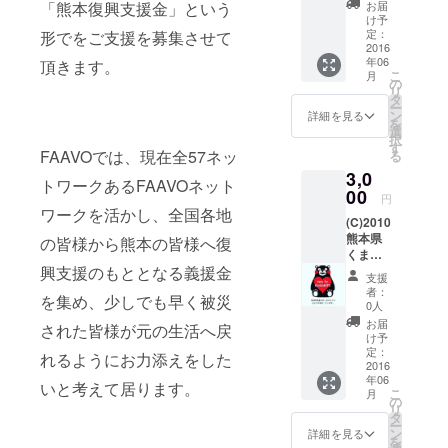
お届
「熊本復興支援金」という
け予
定：
形でをご支援を募集させて
2016
年06
頂きます。
こ
月
の
リ
タ
ー
ン
詳細を見る
を
選
択
す
FAAVOでは、現在全57ネッ
る
3,0
トワークあるFAAVOネット
00
円
ワークを活かし、全国各地
(C)2010
熊本県
の皆様から熊本の皆様へ復
くまモ
ン#熊本
興支援のもととなる義援金
支援
支援
者：
を集め、少しでも早く被災
0人
お届
された皆様が元の生活へ戻
け予
定：
れるようにお力添えをした
2016
年06
いと考えて居ります。
こ
月
の
リ
タ
ー
ン
詳細を見る
を