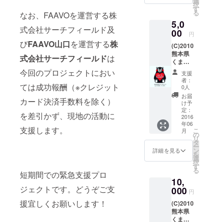
選
択
す
る
なお、FAAVOを運営する株
5,0
式会社サーチフィールド及
00
円
び
FAAVO山口
を運営する
株
(C)2010
熊本県
式会社サーチフィールド
は
くまモ
ン#熊本
今回のプロジェクトにおい
支援
支援
者：
ては成功報酬（※クレジット
0人
お届
カード決済手数料を除く）
け予
定：
を差引かず、現地の活動に
2016
年06
支援します。
こ
月
の
リ
タ
ー
ン
詳細を見る
を
選
択
す
る
短期間での緊急支援プロ
10,
ジェクトです。どうぞご支
000
円
援宜しくお願いします！
(C)2010
熊本県
くまモ