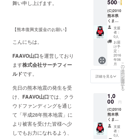
500
舞い申し上げます。
円
げ、被災さ
れた方への
(C)2010
熊本県
お見舞い申
くまモ
し上げま
ン#熊本
支援
【熊本復興支援金のお願い】
支援
す。
者：
0人
こんにちは。
お届
け予
定：
FAAVO山口
を運営しており
2016
年06
こ
月
ます
株式会社サーチフィー
の
リ
タ
ルド
です。
ー
ン
詳細を見る
を
選
択
す
先日の熊本地震の発生を受
る
1,0
け、
FAAVO山口
では、クラ
00
円
ウドファンディングを通じ
(C)2010
て「平成28年熊本地震」に
熊本県
くまモ
より被害を受けた皆様へ少
ン#熊本
支援
支援
者：
しでもお力になれるよう、
0人