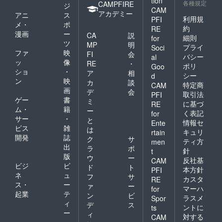
tion
各種規定
CAMPFIRE
ジ
CAM
アカデミー
アニ
ス
利用規
PFI
メ・
ポ
約
RE
漫画
ー
CA
説
細則
for
ツ
MP
明
プライ
Soci
ファ
映
FI
会
バシー
al
ッ
像
RE
・
ポリ
Goo
ショ
・
ア
相
シー
d
ン
映
カ
談
特定商
CAM
画
デ
会
取引法
PFI
ゲー
書
ミ
に基づ
RE
ム・
籍
ー
く表記
for
サー
・
と
情報セ
Ente
ビス
雑
は
キュリ
rtain
開発
誌
ク
サ
ティ方
men
出
ラ
ポ
針
t
版
ウ
ー
反社基
CAM
ビジ
ビ
ド
ト
本方針
PFI
ネ
ュ
フ
サ
カスタ
RE
ス・
ー
ァ
ー
マーハ
for
起業
テ
ン
ビ
ラスメ
Spor
ィ
デ
ス
ントに
ts
ー
ィ
対する
CAM
・