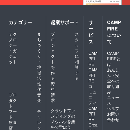
カテゴリー
起案サポート
サ
CAMP
ー
FIRE
テク
ま
プ
ス
ビ
につい
ノロ
ち
ロ
タ
ス
て
ジー
づ
ジ
ッ
・ガ
く
ェ
フ
CAM
CAMP
ジェ
り
ク
に
PFI
FIREと
ット
・
ト
相
RE
は
地
を
談
CAM
あんし
域
作
す
PFI
ん・安
活
る
る
RE
全への
性
資
コ
取り組
化
料
ミュ
み
プロ
音
請
ニ
ニュー
ダク
楽
求
ティ
ス
ト
CAM
ヘルプ
クラウドファ
フー
チ
PFI
お問い
ンディングの
ド・
ャ
RE
合わせ
ノウハウを無
飲食
レ
Crea
料で学ぼう
店
ン