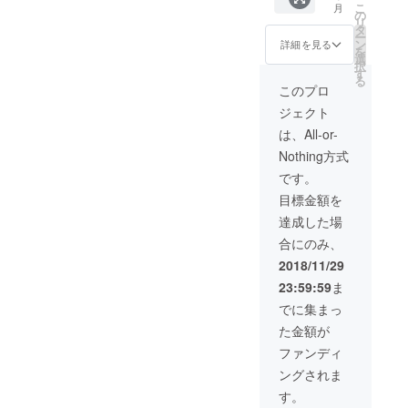
こ
月
ント！
ルダー
の
リ
■腰痛の
です。
タ
ー
忍者・
■刀都・
ン
詳細を見る
を
銀九郎
関市だ
選
択
が、あ
から
す
る
なたに
「トー
このプロ
心を込
ト（刀
ジェクト
めてお
都）
礼状を
バッ
は、All-or-
書きま
ク」大
Nothing方式
す！ ※
嶋雲八
画像は
の家紋
です。
イメー
プリン
目標金額を
ジで
ト！ ■
す。
和アイ
達成した場
テム
合にのみ、
「てぬ
ぐい」
2018/11/29
大嶋雲
23:59:59
ま
八の家
紋プリ
でに集まっ
ント！
た金額が
■腰痛の
忍者・
ファンディ
銀九郎
ングされま
が、あ
なたに
す。
心を込