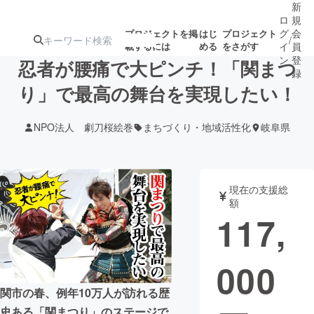
新
ロ
規
グ
会
プロジェクトを掲
はじ
プロジェクト
/
載するには
める
をさがす
イ
員
ン
登
忍者が腰痛で大ピンチ！「関まつ
録
り」で最高の舞台を実現したい！
人気のプロ
注目のリ
注目の新着プロ
募集終了が近いプ
もうすぐ公開
NPO法人 劇刀桜絵巻
まちづくり・地域活性化
岐阜県
ジェクト
ターン
ジェクト
ロジェクト
されます
アート・写真
音楽
現在の支援総
額
117,
テクノロジー・ガジェット
ゲーム・サ
000
映像・映画
書籍・雑誌
関市の春、例年10万人が訪れる歴
ビジネス・起業
チャレンジ
史ある「関まつり」のステージで