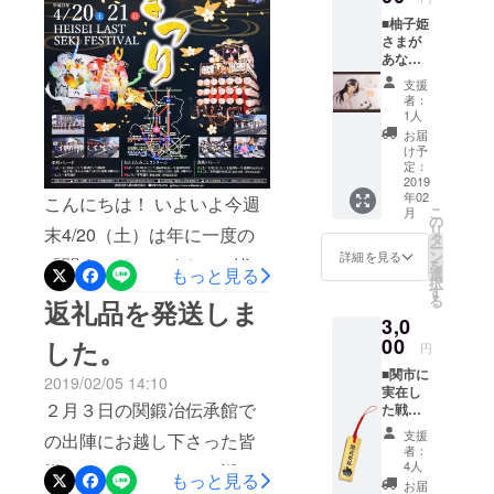
アクション
皆様もありがとうございま
■柚子姫
や芝居が好
さまが
した！ 左：鮎川弥之助役
あなた
き！
宛に手
（筧たくみ）／中：銀九郎
支援
かっこよく
描きイ
者：
分かりやす
ラスト
役（中村（仮））／右：大
1人
（柚子
く表現し、
お届
嶋雲八役（楠木悠真） 左：
姫のイ
け予
観るかたは
ラス
定：
大嶋柚子役（安達茜音）／
ト）を
2019
もちろん、
年02
描きま
こんにちは！ いよいよ今週
鮎川涼役（雅姫（岐阜 濃
演じる側も
こ
月
す。あ
の
リ
楽しく！稽
末4/20（土）は年に一度の
なたの
know姫隊）） そして今回は
タ
ー
お名前
古の合間に
ン
詳細を見る
「関まつり」ですね！ 皆様
を
なんと！ 「包丁大使いけや
入り色
もっと見る
選
はワイワイ
択
紙。 ※
す
にご支援いただきました
賢二」さんの実演会にアシ
る
返礼品を発送しま
盛り上がっ
画像は
3,0
イメー
【忍者が腰痛で大ピン
てますよ。
スタントとしても出演しま
ジで
00
した。
円
地域活性化
チ！】クラウドファンディ
す。
した！ メニューは「関市の
■関市に
に興味・や
2019/02/05 14:10
ング・・・新たな仲間こそ
原木椎茸を使ったパラパラ
実在し
る気のある
２月３日の関鍛冶伝承館で
た戦国
増えませんでしたが、舞台
チャーハン」！名前だけで
仲間を募集
武将
支援
の出陣にお越し下さった皆
「大嶋
用の刀や新しいウィッグの
していま
者：
すでに美味しそうです。 最
雲八」
4人
様には、メンバーから返礼
す！
もっと見る
購入、指導費や助っ人さん
の家紋
初のネギの切り方から素晴
お届