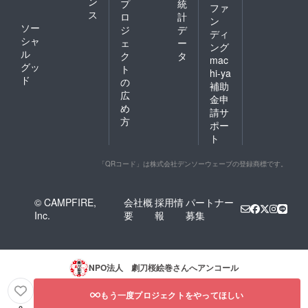
ン
プ
統
ファ
ス
ロ
計
ン
ソー
ジ
デ
ディ
シャ
ェ
ー
ング
ル
ク
タ
mac
グッ
ト
hi-ya
ド
の
補助
広
金申
め
請サ
方
ポー
ト
「QRコード」は株式会社デンソーウェーブの登録商標です。
© CAMPFIRE,
会社概
採用情
パートナー
Inc.
要
報
募集
NPO法人 劇刀桜絵巻
さんへアンコール
もう一度プロジェクトをやってほしい