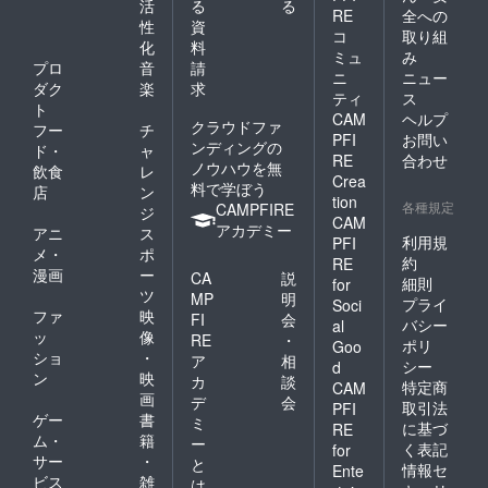
活
る
る
RE
全への
性
資
コ
取り組
化
料
ミュ
み
プロ
音
請
ニ
ニュー
ダク
楽
求
ティ
ス
ト
CAM
ヘルプ
クラウドファ
フー
チ
PFI
お問い
ンディングの
ド・
ャ
RE
合わせ
ノウハウを無
飲食
レ
Crea
料で学ぼう
店
ン
tion
各種規定
CAMPFIRE
ジ
CAM
アカデミー
アニ
ス
利用規
PFI
メ・
ポ
約
RE
漫画
ー
CA
説
細則
for
ツ
MP
明
プライ
Soci
ファ
映
FI
会
バシー
al
ッ
像
RE
・
ポリ
Goo
ショ
・
ア
相
シー
d
ン
映
カ
談
特定商
CAM
画
デ
会
取引法
PFI
ゲー
書
ミ
に基づ
RE
ム・
籍
ー
く表記
for
サー
・
と
情報セ
Ente
ビス
雑
は