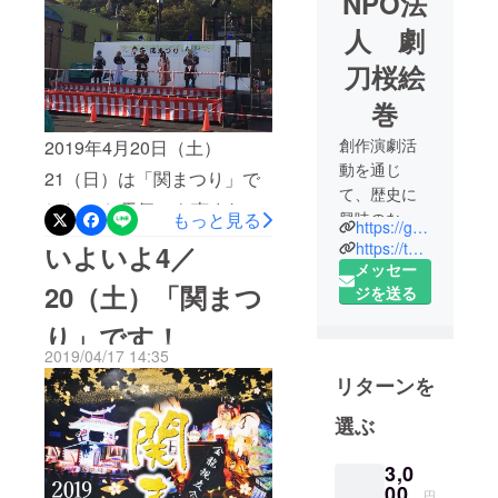
NPO法
人 劇
刀桜絵
巻
創作演劇活
2019年4月20日（土）
動を通じ
21（日）は「関まつり」で
て、歴史に
した！ お天気にも恵まれ、
もっと見る
興味のない
https://gekitou.wixsite.com/genki
たくさんの人で賑わいとて
人や子供達
https://twitter.com/gekitou_sakuraE
いよいよ4／
にも、地域
メッセー
も楽しいお祭りでした。 関
20（土）「関まつ
の歴史や伝
ジを送る
武将隊KUMOAGEHAは土曜
統文化を伝
り」です！
日に出陣しました。 ステー
えたい。戦
2019/04/17 14:35
ジでの演武、見て下さった
国武将や忍
リターンを
者やお城が
皆様どうもありがとうござ
好き、ポッ
選ぶ
いました！今回のオリジナ
プカル
ルストーリーの名刀は「五
チャーが好
3,0
き、殺陣や
虎退」でした。 キャストの
00
円