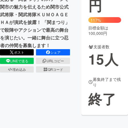
円
関市の魅力を伝えるため関市公式
まちづくり・地域活性化
武将隊・関武将隊ＫＵＭＯＡＧＥ
117%
ＨＡが演武を披露！ 「関まつり」
目標金額は
CAMPFIRE for Social Good
CAMPFIRE Creation
で殺陣やアクションで最高の舞台
100,000円
CAMPFIREふるさと納税
machi-ya
コミュニティ
を演じたい。一緒に舞台に立つ忍
者の仲間を募集します！
支援者数
15
人
ポスト
シェア
LINEで送る
URLコピー
埋め込み
QRコード
募集終了まで残
り
終了