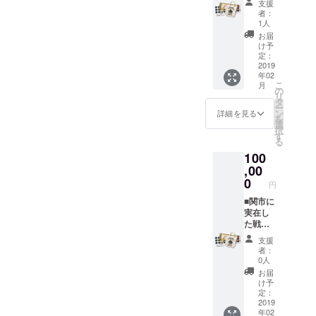
支援
「大嶋
ト！ ■
者：
す！ どうぞ宜しくお願いし
雲八」
和アイ
1人
の家紋
テム
ます（＾＾）
お届
入りの
「てぬ
け予
「木
ぐい」
定：
札」
2019
大嶋雲
年02
キーホ
八の家
こ
月
ルダー
紋プリ
の
リ
です。
ント！
タ
ー
■刀都・
※画像は
ン
詳細を見る
を
関市だ
イメー
選
択
から
ジで
す
る
「トー
す。
100
ト（刀
都）
,00
バッ
0
円
ク」大
嶋雲八
■関市に
の家紋
実在し
プリン
た戦国
ト！ ■
武将
支援
和アイ
「大嶋
者：
テム
雲八」
0人
「てぬ
の家紋
お届
ぐい」
入りの
け予
大嶋雲
「木
定：
八の家
札」
2019
年02
紋プリ
キーホ