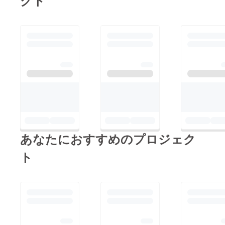
クト
ご支援いただいた皆
様、拡散いただいた皆
様に、厚く感謝申し上
げます。 そして、大
会期間中、ご来場の方
にお配りする 弓道大
会観戦のポイント虎の
巻がついに完成しまし
た！ ・弓道大会観戦
マニュアル（日本語
版）（英語版） ・弓
あなたにおすすめのプロジェク
道入門書（英語版）
ト
数量に限りがございま
すので、配布終了の際
はご容赦ください。
皆様のご来場をお待ち
しております！！！
弓道と金沢にまつわる