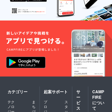
カテゴリー
起案サポート
サ
CAMP
ー
FIRE
テク
ま
プ
ス
ビ
につい
ノロ
ち
ロ
タ
ス
て
ジー
づ
ジ
ッ