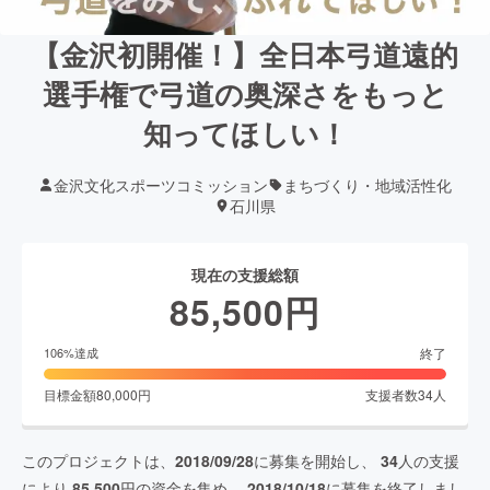
【金沢初開催！】全日本弓道遠的
選手権で弓道の奥深さをもっと
知ってほしい！
金沢文化スポーツコミッション
まちづくり・地域活性化
石川県
現在の支援総額
85,500
円
終了
106
%達成
目標金額
80,000
円
支援者数
34
人
このプロジェクトは、
2018/09/28
に募集を開始し、
34
人の支援
により
85,500
円の資金を集め、
2018/10/18
に募集を終了しまし