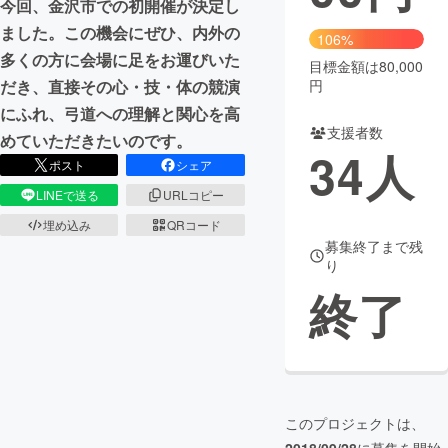
今回、金沢市での初開催が決定し
ました。この機会にぜひ、内外の
まちづくり・地域活性化
106%
多くの方に会場に足をお運びいた
目標金額は80,000
円
だき、直接その心・技・体の競演
CAMPFIRE for Social Good
CAMPFIRE Creation
にふれ、弓道への理解と関心を高
CAMPFIREふるさと納税
machi-ya
コミュニティ
支援者数
めていただきたいのです。
34
人
ポスト
シェア
LINEで送る
URLコピー
埋め込み
QRコード
募集終了まで残
り
終了
このプロジェクトは、