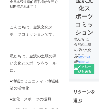
金沢文
全日本弓道遠的選手権が金沢で
初開催されます！
化ス
ポーツ
コミッ
こんにちは、金沢文化ス
ション
ポーツコミッションです。
私たちは、
金沢の土壌
の深い文化
とスポーツ
私たちは、金沢の土壌の深
http://kanazawa-csc-kk.jp/
をツール
https://twitter.com/kanazawacsc
い文化とスポーツをツール
に、
メッセー
に、
●地域コミュ
ジを送る
ニティ・地
●地域コミュニティ・地域経
域経済の活
性化
済の活性化
リターンを
●文化・ス
ポーツの振
●文化・スポーツの振興
選ぶ
興
●金沢ブラン