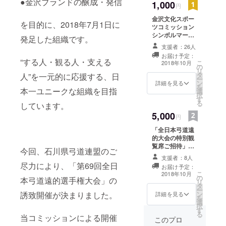
●金沢ブランドの醸成・発信
1,000
円
ドの醸成・
金沢文化スポー
発信
を目的に、2018年7月1日に
ツコミッション
を目的に、
シンボルマーク
発足した組織です。
オリジナルピン
2018年7月1
支援者：26人
バッジをお届け
日に発足し
お届け予定：
します。 「お礼
“する人・観る人・支える
こ
2018年10月
た組織で
の
のメール」…金
リ
タ
沢文化スポーツ
人”を一元的に応援する、日
す。
ー
ン
コミッションよ
詳細を見る
を
“する人・観
本一ユニークな組織を目指
選
りお礼のメール
択
る人・支え
す
をお送りしま
る
しています。
す。
る人”を一元
5,000
円
的に応援す
「全日本弓道遠
る、日本一
的大会の特別観
ユニークな
覧席ご招待」…
今回、石川県弓道連盟のご
全日本弓道遠的
組織を目指
支援者：8人
選手権大会予選
尽力により、「第69回全日
していま
お届け予定：
にて、石川県弓
こ
2018年10月
す。
の
道連盟による解
本弓道遠的選手権大会」の
リ
タ
説を聞きながら
ー
ン
誘致開催が決まりました。
ご観戦いただけ
詳細を見る
を
選
ます。 2018年
択
す
10月20日（土）
る
当コミッションによる開催
9:00～16:10
このプロ