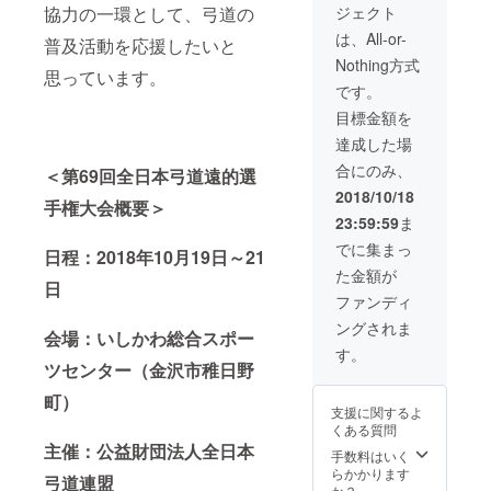
いしかわ総合ス
ジェクト
協力の一環として、弓道の
ポーツセンター
※当日お越しにな
は、All-or-
普及活動を応援したいと
れない場合はお
Nothing方式
受け取りになれ
思っています。
ません。 「弓道
です。
体験教室に１回
目標金額を
参加」…石川県
立武道館弓道場
達成した場
にて、石川県弓
合にのみ、
＜第69回全日本弓道遠的選
道連盟による弓
道体験教室（１
2018/10/18
手権大会概要＞
回・約３時間）
23:59:59
ま
を受講いただけ
ます。能登や加
でに集まっ
日程：2018年10月19日～21
賀の弓道場がご
た金額が
都合よければ、
日
能登島や小松、
ファンディ
その他の弓道場
ングされま
での受講も可能
会場：いしかわ総合スポー
です。日時、場
す。
ツセンター（金沢市稚日野
所について調整
いたします。 金
町）
沢文化スポーツ
支援に関するよ
コミッションシ
くある質問
ンボルマークオ
主催：公益財団法人全日本
手数料はいく
リジナルピン
らかかります
バッジをお届け
弓道連盟
か？