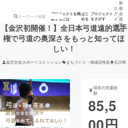
新
ロ
規
グ
会
プロジェクトを掲
はじ
プロジェクト
/
載するには
める
をさがす
イ
員
ン
登
【金沢初開催！】全日本弓道遠的選手
録
権で弓道の奥深さをもっと知ってほ
しい！
人気のプロ
注目のリ
注目の新着プロ
募集終了が近いプ
もうすぐ公開
ジェクト
ターン
ジェクト
ロジェクト
されます
金沢文化スポーツコミッション
まちづくり・地域活性化
石川県
アート・写真
音楽
現在の支援総
テクノロジー・ガジェット
ゲーム・サ
額
85,5
映像・映画
書籍・雑誌
00
円
ビジネス・起業
チャレンジ