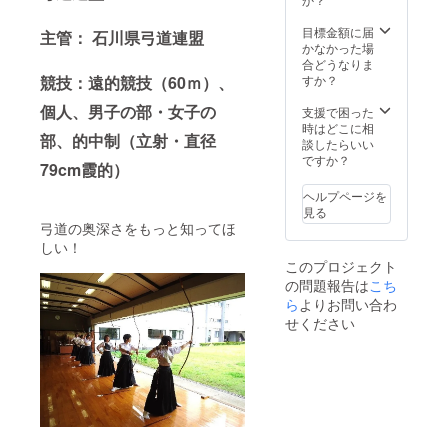
します。 「お礼
のメール」…金
目標金額に届
沢文化スポーツ
主管： 石川県弓道連盟
かなかった場
コミッションよ
合どうなりま
りお礼のメール
すか？
競技：遠的競技（60ｍ）、
をお送りしま
す。
個人、男子の部・女子の
支援で困った
時はどこに相
部、的中制（立射・直径
談したらいい
ですか？
79cm霞的）
ヘルプページを
見る
弓道の奥深さをもっと知ってほ
しい！
このプロジェクト
の問題報告は
こち
ら
よりお問い合わ
せください