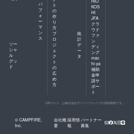
HIO
パ
ト
KOS
フ
の
HI
ォ
作
JFA
ー
り
クラ
マ
方
ウド
ン
プ
統
ファ
ス
ロ
計
ン
ソー
ジ
デ
ディ
シャ
ェ
ー
ング
ル
ク
タ
mac
グッ
ト
hi-ya
ド
の
補助
広
金申
め
請サ
方
ポー
ト
「QRコード」は株式会社デンソーウェーブの登録商標です。
© CAMPFIRE,
会社概
採用情
パートナー
Inc.
要
報
募集