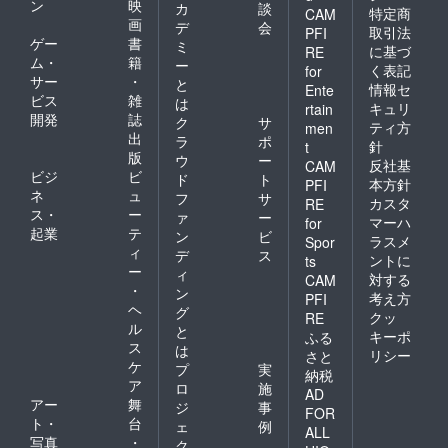
ン
映
カ
談
特定商
CAM
画
デ
会
取引法
PFI
ゲー
書
ミ
に基づ
RE
ム・
籍
ー
く表記
for
サー
・
と
情報セ
Ente
ビス
雑
は
キュリ
rtain
開発
誌
ク
サ
ティ方
men
出
ラ
ポ
針
t
版
ウ
ー
反社基
CAM
ビジ
ビ
ド
ト
本方針
PFI
ネ
ュ
フ
サ
カスタ
RE
ス・
ー
ァ
ー
マーハ
for
起業
テ
ン
ビ
ラスメ
Spor
ィ
デ
ス
ントに
ts
ー
ィ
対する
CAM
・
ン
考え方
PFI
ヘ
グ
クッ
RE
ル
と
キーポ
ふる
ス
は
リシー
さと
ケ
プ
実
納税
ア
ロ
施
AD
アー
舞
ジ
事
FOR
ト・
台
ェ
例
ALL
写真
・
ク