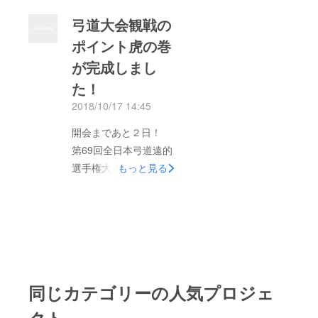
弓道大会観戦の
ポイント虎の巻
が完成しまし
た！
2018/10/17 14:45
開会まであと２日！
第69回全日本弓道遠的
選手権大会が、いよい
もっと見る
よ今週末に迫ってきま
した。 クラウドファ
ンディングで募集させ
ていただいた応援プロ
ジェクトは、 ご支援
の輪が広がり、おかげ
同じカテゴリーの人気プロジェ
さまで目標額を超える
ことができました。