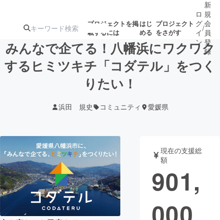
新
ロ
規
グ
会
プロジェクトを掲
はじ
プロジェクト
/
載するには
める
をさがす
イ
員
ン
登
みんなで企てる！八幡浜にワクワク
録
するヒミツキチ「コダテル」をつく
りたい！
人気のプロ
注目のリ
注目の新着プロ
募集終了が近いプ
もうすぐ公開
ジェクト
ターン
ジェクト
ロジェクト
されます
浜田 規史
コミュニティ
愛媛県
アート・写真
音楽
現在の支援総
テクノロジー・ガジェット
ゲーム・サ
額
901,
映像・映画
書籍・雑誌
000
ビジネス・起業
チャレンジ