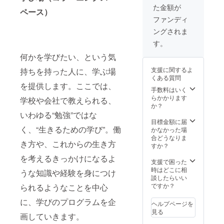
た金額が
談、共
ペース）
同開発
ファンディ
等につ
ングされま
なげて
いくこ
す。
とも場
何かを学びたい、という気
合に
よって
支援に関するよ
持ちを持った人に、学ぶ場
は可能
くある質問
です。
を提供します。ここでは、
県内企
手数料はいく
業・事
らかかります
学校や会社で教えられる、
業先と
か？
ネット
いわゆる“勉強”ではな
ワーク
目標金額に届
をもつ
く、“生きるための学び”。働
かなかった場
愛媛信
合どうなりま
き方や、これからの生き方
用金庫
すか？
様と連
を考えるきっかけになるよ
携した
支援で困った
お返し
時はどこに相
うな知識や経験を身につけ
品で
談したらいい
す。
ですか？
られるようなことを中心
に、学びのプログラムを企
ヘルプページを
見る
画していきます。