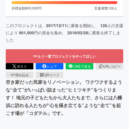
目標金額
800,000
円
支援者数
126
人
このプロジェクトは、
2017/12/11
に募集を開始し、
126
人の支援
により
901,000
円の資金を集め、
2018/02/28
に募集を終了しま
した
もう一度プロジェクトをやってほしい
ポスト
シェア
LINEで送る
URLコピー
埋め込み
QRコード
空き家だった民家をリノベーション。 ワクワクするよう
な“企て”がいっぱい詰まった“ヒミツキチ”をつくりま
す！ 地元の子どもたちから大人たちまで、さらには八幡
浜に訪れる人たちが“心を掻き立てる”ような“企て”を起
こす場が「コダテル」です。