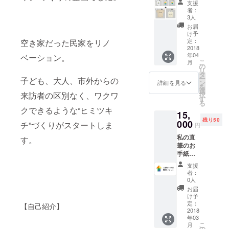
支援
りしま
毎の利
者：
す。 ・
用がで
3人
みかん
きるも
お届
のコス
のとし
け予
メ商品
ます
定：
空き家だった民家をリノ
を１点
2018
（連続
年04
お送り
ベーション。
である
こ
月
します
必要は
の
リ
（商品
ありま
タ
ー
子ども、大人、市外からの
はおま
せ
ン
詳細を見る
を
かせに
ん）。
選
来訪者の区別なく、ワクワ
択
なりま
す
る
す が、
クできるような“ヒミツキ
15,
男⼥と
残り50
も使⽤
000
チ”づくりがスタートしま
円
できる
私の直
ものを
す。
筆のお
選択し
手紙を
ま
お送り
す）。
支援
しま
・コダ
者：
す。 コ
テルを
0人
ダテル
ゲスト
お届
をゲス
として
け予
トとし
１⽇
定：
【自己紹介】
て2週間
2018
（10:00
年03
（10:00
〜
こ
月
〜
23:00）
の