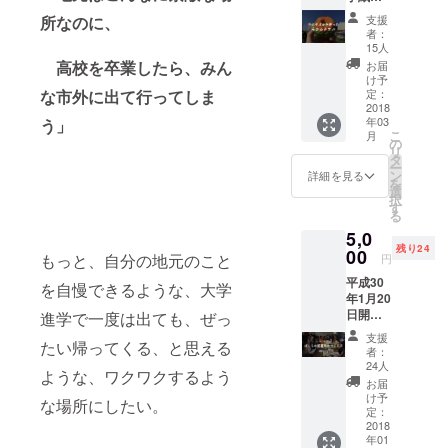
ン
お送り
支援
所なのに、
しま
「greenz.jp
者：
す。 今
15人
」のライ
治タオ
高校を卒業したら、みん
お届
ルを
ター、地域
け予
使った
定：
な市外に出て行ってしま
口コミ情報
「みか
2018
サイト「Ｋ
年03
う」
んタオ
こ
月
ル」を
ＩＴＯＮＡ
の
リ
お送り
タ
ＲＵ」の編
ー
しま
ン
詳細を見る
を
集長などを
す。こ
選
択
のタオ
す
務めていま
る
ルは八
す。
5,0
幡浜高
残り24
等学校
00
もっと、自分の地元のこと
円
商業研
平成30
究部と
を自慢できるような、大学
年1月20
タニグ
日開催
チ刺繍
進学で一度は出ても、ぜっ
（17
と今治
支援
たい帰ってくる、と思える
時〜予
七福タ
者：
定）の
オルが
24人
ような、ワクワクするよう
オープ
コラボ
お届
ニング
して誕
け予
な場所にしたい。
イベン
生した
定：
トにご
2018
オリジ
年01
招待し
ナル商