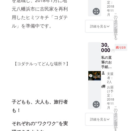
を退職し、
2018
年
1
月に地
る愛媛
します
定：
ンはイ
県八幡
2018
（連続
元八幡浜市に古民家を再利
メージ
年11
浜産温
である
です。
こ
月
州みか
必要は
用したヒミツキチ「コダテ
の
実際の
リ
んの収
ありま
タ
お届け
ー
ル」を準備中です。
穫体験
せ
ン
詳細を見る
の際に
を
（約１
ん）。
選
は変更
択
時間）
コダテ
す
になる
る
に参加
ルに１
場合が
30,
できま
泊無料
あ りま
残り25
す。み
000
で泊ま
円
す。 ※
かん収
れるチ
Ｔシャ
私の直
穫体験
ケット
ツのサ
筆のお
後には
をお送
【コダテルってどんな場所？】
イズは
手紙を
お土産
りしま
S・M・
お送り
のみか
す。 宿
支援
L・LL・
しま
んをプ
泊はド
者：
３Lから
す。 私
レゼン
ミト
2人
選択い
の実家
トしま
リータ
お届
ただけ
がつく
す。
イプに
け予
ます。
る愛媛
（参
定：
なりま
支援時
県八幡
2018
考）
す。
子どもも、大人も、旅行者
の
年11
浜産温
http://w
フォー
こ
月
州みか
ww.kiw
も！
の
ムに備
リ
んの収
ami-
タ
考欄が
ー
穫体験
mikan.n
ン
詳細を見る
ありま
を
それぞれの“ワクワク”を実
（約１
et/ コダ
選
すので
択
時間）
テルに
す
そちら
る