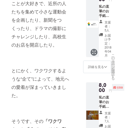
内容は
ことが大好きで、近所の人
studioN
news20
私の直
お任せ
（http://
160812
筆のお
たちを集めて小さな運動会
になり
studion
027.ht
手紙を
ます。
-
ml
を企画したり、新聞をつ
お送り
（参
nimaim
支援
しま
考）
e.com
者：
くったり、ドラマの撮影に
す。 コ
http://w
）との
5人
ダテル
ww.city.
共催イ
お届
チャレンジしたり、高校生
に１泊
yawata
ベント
け予
無料で
hama.e
定：
になり
のお店を開店したり。
泊まれ
2018
hime.jp/
ます。
年04
るチ
bunya/t
こ
月
ケット
okusan
の
リ
をお送
nhin-
タ
ー
りしま
omiyag
ン
詳細を見る
を
とにかく、ワクワクするよ
す。 宿
e/
選
択
泊はド
す
る
うな“企て”によって、地元へ
ミト
8,0
リータ
の愛着が深まっていきまし
残り50
イプに
00
円
なりま
た。
私の直
す。
筆のお
手紙を
お送り
支援
しま
者：
す。 私
そうです、その
「ワクワ
7人
の実家
お届