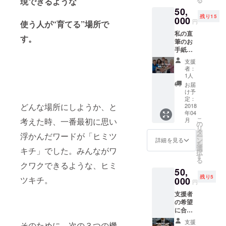
現できるような
にペア
１泊無
にお忘
50,
参加で
料で泊
れなく
残り15
きま
000
まれる
円
使う人が“育てる”場所で
ご希望
す。み
チケッ
のサイ
私の直
かん収
トをお
す。
ズを明
筆のお
穫体験
送りし
記お願
手紙を
後には
ます。
いいた
お送り
お土産
宿泊は
支援
しま
しま
のみか
ドミト
者：
す。 ま
す。 コ
んをプ
リータ
1人
た、 ※T
ダテル
レゼン
イプに
お届
シャツ
で１泊
トしま
なりま
け予
はまだ
２日合
す。
定：
す。
色が決
どんな場所にしようか、と
宿利用
2018
（参
まって
年04
ができ
考）
こ
おりま
月
考えた時、一番最初に思い
る無料
http://w
の
リ
せんの
チケッ
ww.kiw
タ
浮かんだワードが「ヒミツ
ー
で、送
トをお
ami-
ン
詳細を見る
を
付前に
送りし
mikan.n
選
キチ」でした。みんながワ
択
メッ
ます。
et/ コダ
す
る
セージ
利用人
テルに
クワクできるような、ヒミ
でご希
50,
数の制
１泊無
望を確
残り5
限はあ
ツキチ。
000
料で泊
円
認させ
りませ
まれる
ていた
支援者
んの
ペアチ
だきま
の希望
で、会
ケット
す。
に合わ
社やグ
をお送
せて、
ルー
りしま
支援
そのために、次の３つの機
愛媛県