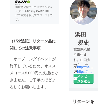
地域特化型クラウドファンディ
ング「FAAVO by CAMPFIRE」
にて実施されたプロジェクトで
す。
浜田
（1/22追記）リターン品に
規史
関しての注意事項
愛媛県八幡
浜市生ま
オープニングイベントが
れ。山口大
学卒。 複数
終了しているため、オスス
http://hamanatran.com
の仕事（事
https://twitter.com/nokkun1230
メコース5,000円の支援はで
業）をこな
メッセー
きません。ご了承のほどよ
す、パラレ
ジを送る
ルワー
ろしくお願いします。
カー・ＮＰ
Ｏブロ
リターンを
ガー。人と
まちの“魅え