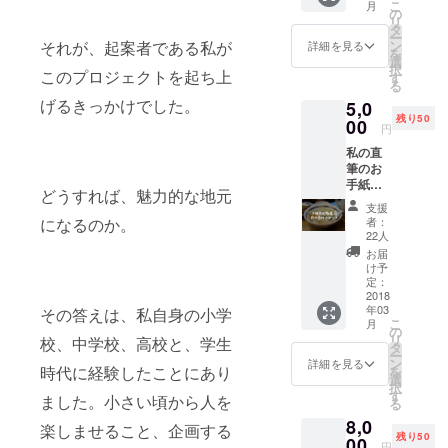
こ
月
ます。
品。特
の
リ
ゲスト
徴は今
タ
ー
トー
治タオ
ン
それが、起案者である私が
詳細を見る
を
ク・交
ル特有
選
択
流会す
このプロジェクトを起ち上
の使い
す
る
べてに
心地に
げるきっかけでした。
5,0
ご参加
加え、
残り50
いただ
00
みかん
円
けま
らしさ
私の直
す。
を出す
筆のお
オープ
ために
手紙を
ニング
みかん
どうすれば、魅力的な地元
お送り
イベン
のヘタ
支援
しま
トに参
をモ
者：
になるのか。
す。生
加希望
チーフ
22人
ものを
の方は
とした
お届
除く八
こちら
立体刺
け予
幡浜な
からお
定：
繍で
らでは
2018
申込く
す。
年03
の特産
その答えは、私自身の小学
ださ
（参
こ
月
品の詰
い。定
の
考）
リ
校、中学校、高校と、学生
め合わ
員にな
タ
http://w
ー
せセッ
り次第
ン
ww.ehi
詳細を見る
時代に経験したことにあり
を
トをお
締切と
選
me-
択
送りし
なりま
す
np.co.jp
ました。小さい頃から人を
る
ます。
す。本
/news/l
8,0
詰め合
イベン
ocal/20
楽しませること、企画する
残り50
わせの
00
トは、
160812/
円