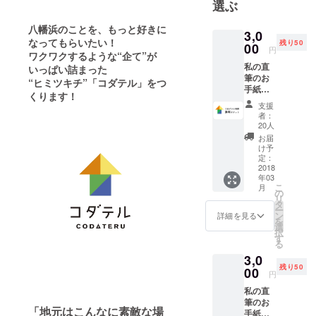
選ぶ
る化”が得意
八幡浜のことを、もっと好きに
で、主に地
3,0
なってもらいたい！
残り50
域活性・Ｎ
00
円
ワクワクするような“企て”が
ＰＯの中間
私の直
いっぱい詰まった
支援をやっ
筆のお
“ヒミツキチ”「コダテル」
をつ
手紙を
ています。
くります！
お送り
支援
高校時代に
しま
者：
お店を開店
す。 コ
20人
ダテル
したことで
お届
をゲス
け予
地元が大好
トとし
定：
て１日
2018
きになりま
年03
（10:00
した。 オ
こ
月
〜
の
リ
フィシャル
23:00）
タ
ー
利用で
ブログ運
ン
詳細を見る
を
きる無
選
営、 「ＮＰ
択
料チ
す
る
Ｏ法人八幡
ケット
3,0
をお送
浜元気プロ
残り50
りしま
00
円
ジェクト」
す。
私の直
の代表、Ｗ
筆のお
ＥＢマガジ
「地元はこんなに素敵な場
手紙を