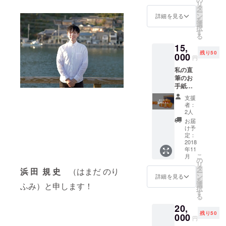
リ
23:00）
利⽤で
タ
ー
利用で
きる無
ン
詳細を見る
を
きる無
料チ
選
択
料チ
ケット
す
る
ケット
をお送
15,
をお送
りしま
残り50
りしま
000
す。 ・
円
す。 2
コダテ
私の直
週間は
ルのオ
筆のお
14日と
リジナ
手紙を
し、日
ルグッ
お送り
毎の利
ズ
支援
しま
用がで
→（A）
者：
す。 私
きるも
・（B）
2人
の実家
のとし
はそれ
お届
がつく
ます
ぞれ１
け予
る愛媛
（連続
定：
点好き
県八幡
2018
である
なもの
年11
浜産温
必要は
を選択
こ
月
州みか
ありま
の
してく
リ
ん（生
せ
タ
ださ
浜 田
規 史
（はまだ のり
ー
果）を
ん）。
ン
い。 支
詳細を見る
を
選りす
選
援時の
ふみ）と申します！
択
ぐった
す
フォー
る
１箱
ムに備
20,
（５キ
考欄が
残り50
ロ）を
000
ありま
円
お送り
すので