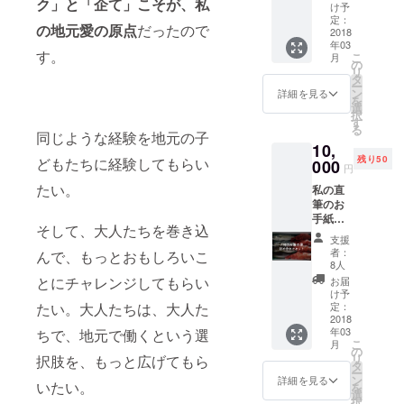
ク」と「企て」こそが、私
がつく
け予
る愛媛
定：
の地元愛の原点
だったので
県八幡
2018
年03
浜産み
す。
こ
月
かん
の
リ
ジュー
タ
ー
ス「き
ン
詳細を見る
を
わみ」
選
択
の２本
す
る
セット
同じような経験を地元の子
10,
をお送
残り50
どもたちに経験してもらい
りしま
000
円
す。
たい。
私の直
水・砂
筆のお
糖を一
手紙を
滴も加
そして、大人たちを巻き込
お送り
えず、
支援
しま
「みか
者：
んで、もっとおもしろいこ
す。 八
んをま
8人
幡浜市
るごと
とにチャレンジしてもらい
お届
場で捕
搾った
け予
れたて
果汁」
定：
たい。大人たちは、大人た
の鮮魚
2018
と「果
年03
ちで、地元で働くという選
を直送
肉だけ
こ
月
しま
を搾っ
の
リ
択肢を、もっと広げてもら
す。魚
た果
タ
ー
種は指
汁」を
ン
詳細を見る
いたい。
を
定でき
ブレン
選
択