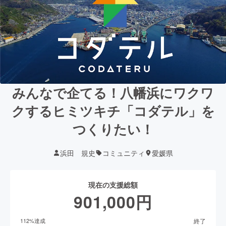
みんなで企てる！八幡浜にワクワ
クするヒミツキチ「コダテル」を
つくりたい！
浜田 規史
コミュニティ
愛媛県
現在の支援総額
901,000
円
終了
112
%達成