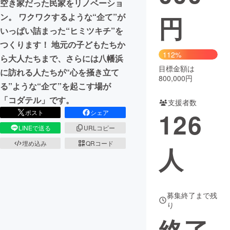
空き家だった民家をリノベーショ
円
ン。 ワクワクするような“企て”が
まちづくり・地域活性化
いっぱい詰まった“ヒミツキチ”を
つくります！ 地元の子どもたちか
CAMPFIRE for Social Good
CAMPFIRE Creation
112%
ら大人たちまで、さらには八幡浜
CAMPFIREふるさと納税
machi-ya
コミュニティ
目標金額は
に訪れる人たちが“心を掻き立て
800,000円
る”ような“企て”を起こす場が
「コダテル」です。
支援者数
126
ポスト
シェア
LINEで送る
URLコピー
埋め込み
QRコード
人
募集終了まで残
り