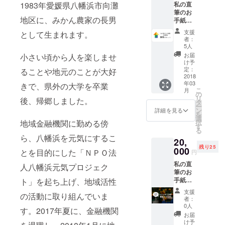
私の直
1983
年愛媛県八幡浜市向灘
しま
そちら
筆のお
す。 サ
にお忘
地区に、みかん農家の長男
手紙を
イズ・
れなく
お送り
品種の
希望を
支援
として生まれます。
しま
指定は
ご明記
者：
す。 コ
できま
5人
お願い
ダテル
せん。
いたし
お届
小さい頃から人を楽しませ
をゲス
時期に
け予
ます。
トとし
応じた
定：
ることや地元のことが大好
（A）
て１ヶ
2018
最適な
① オリ
年03
月
きで、県外の大学を卒業
ものを
ジナル
こ
月
（10:00
お選び
の
ノート
リ
後、帰郷しました。
〜
いたし
タ
② オリ
ー
23:00）
ます。
ン
詳細を見る
ジナル
を
利用で
（参
選
ステッ
択
地域金融機関に勤める傍
きる無
考）
す
カー ③
る
料チ
http://w
オリジ
ら、八幡浜を元気にするこ
20,
ケット
ww.kiw
ナル⽸
残り25
をお送
000
ami-
とを目的にした「ＮＰＯ法
バッチ
円
りしま
mikan.n
（B）
私の直
す。
et/bran
人八幡浜元気プロジェク
① オリ
筆のお
１ヶ月
d_detail
ジナルT
手紙を
ト」を起ち上げ、地域活性
は30日
6.html
シャツ
お送り
とし、
② オリ
支援
の活動に取り組んでいま
しま
日毎の
者：
ジナル
す。 私
利用が
0人
トート
す。
2017
年夏に、金融機関
の実家
できる
お届
バック
がつく
ものと
け予
※デザイ