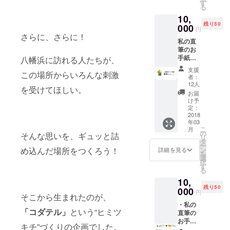
ません
ドして
す
る
が、い
作って
10,
ろいろ
いま
残り50
な魚が
000
す。
円
詰め合
（参
さらに、さらに！
私の直
わせた
考）
筆のお
ものに
http://w
手紙を
なりま
八幡浜に訪れる人たちが、
ww.kiw
お送り
す。
ami-
支援
この場所からいろんな刺激
しま
（参
mikan.n
者：
す。 コ
考）
et/bran
12人
を受けてほしい。
ダテル
http://w
d_detail
お届
をゲス
ww.yaw
.html
け予
トとし
ataham
定：
て１週
2018
a-
年03
間
maruta.
こ
月
（10:00
com/
の
そんな思いを、ギュッと詰
リ
〜
タ
ー
23:00）
ン
め込んだ場所をつくろう！
詳細を見る
を
利用で
選
択
きる無
す
る
料チ
10,
ケット
残り50
をお送
000
円
そこから生まれたのが、
りしま
・私の
す。 1
「コダテル」
という“ヒミツ
直筆の
週間は7
お⼿紙
日と
キチ”づくりの企画でした。
をお送
し、日