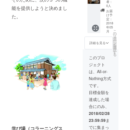
プ・団
す。 宿
者：
内のお
体など
泊はド
0人
能を提供しようと決めまし
すすめ
の合宿
ミト
お届
の企
で利用
リータ
け予
た。
業・事
可能で
定：
イプ
業先を
2018
す（宿
（時期
年05
巡る1日
泊や自
によっ
こ
月
のツ
炊も可
の
ては個
リ
アーを
能）。
タ
室タイ
ー
ご提案
ン
プへの
詳細を見る
を
しま
選
切替も
択
す。 各
す
可能）
る
現場を
になり
このプロ
訪ね、
ます。
ジェクト
生の声
を聞く
は、All-or-
ことや
Nothing方式
社長等
と名刺
です。
交換を
目標金額を
するこ
とがで
達成した場
きま
合にのみ、
す。 さ
らに
2018/02/28
は、ツ
23:59:59
ま
アーを
キッカ
でに集まっ
学び場（コラーニングス
ケに商