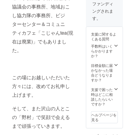
乙亥会館会場に
ファンディ
できます（11月
協議会の事務所、地域おこ
支援者の名前を
上旬～中旬予
ングされま
記載 】 新たな
定） 【 乙亥当
し協力隊の事務所、ビジ
乙亥相撲会場に
す。
日砂かぶり席ご
(野村公会堂)
用意 】11月27
ターセンター＆コミュニ
に、ご支援いた
日の乙亥相撲が
だいた方のお名
ティカフェ「こじゃんtea(現
迫力館をもって
支援に関するよ
前を掲示いたし
楽しめるお席を
くある質問
在は廃業)」でもありまし
ます。（ニック
確保いたしま
手数料はいく
ネームでも可）
す。 【 閉会後
た。
らかかります
【 新しい土俵
の慰労会ご招
か？
づくり参加
待 】11月27日
権 】 167回目
の地元の慰労会
目標金額に届
の土俵は地元の
にご招待。会場
かなかった場
人たちで制作。
は野村商工会議
合どうなりま
その制作に参加
所２階。飲食も
この場にお越しいただいた
すか？
することができ
含まれます。
ます（11月上旬
方々には、改めてお礼申し
支援で困った
～中旬予定）
上げます。
時はどこに相
【 乙亥当日砂
談したらいい
かぶり席ご用
ですか？
意 】11月27日
そして、また沢山の人とこ
の乙亥相撲が迫
力館をもって楽
ヘルプページを
の「野村」で笑顔で会える
しめるお席を確
見る
保いたします。
まで頑張っていきます。
【 閉会後の慰
労会ご招待 】