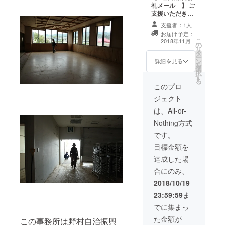
礼メール 】 ご
す。 【 野村の
堂)に、ご支援い
支援いただき行
味丸ごとセッ
ただいた方のお
えた活動につい
ト 】ほわいと
名前を掲示いた
支援者：1人
て、メールで報
ファームの乳製
します。（ニッ
お届け予定：
告いたします。
品、百姓百品の
クネームでも
こ
2018年11月
の
（ 乙亥相撲開
お野菜、かしは
可） 【 写真撮
リ
タ
催後、12月中旬
なとスイーツ工
影 】土俵にて
ー
ン
予定 ） その後
詳細を見る
房絹さんのお菓
力士たちとの記
を
選
も、ご希望の方
子、シルク博物
念写真をプレゼ
択
す
には、野村の復
館の織物などの
ント（後日送ら
る
興の様子やイベ
このプロ
詰め合わせ。
せていただきま
ントなどをメー
【 新しい乙亥
す） 【 新しい
ジェクト
ルにて報告させ
会館会場に支援
土俵づくり参加
ていただきま
は、All-or-
者の名前を記
権 】 167回目
す。 【 野村の
載 】 新たな乙
の土俵は地元の
Nothing方式
味丸ごとセッ
亥相撲会場に(野
人たちで制作。
ト 】ほわいと
です。
村公会堂)に、ご
その制作に参加
ファームの乳製
支援いただいた
することができ
目標金額を
品、百姓百品の
方のお名前を掲
ます（11月上旬
お野菜、かしは
達成した場
示いたします。
～中旬予定）
なとスイーツ工
（ニックネーム
【 楽しい楽し
合にのみ、
房絹さんのお菓
でも可） 【 新
い野村のおもて
子、シルク博物
2018/10/19
しい土俵づくり
なし参加権 】
館の織物などの
参加権 】 167
乙亥祭り終了後
23:59:59
ま
詰め合わせ（１
回目の土俵は地
の地域のかたの
２月の中で希望
でに集まっ
元の人たちで制
慰労会にご招待
日をご指定下さ
作。その制作に
します。
た金額が
この事務所は野村自治振興
い） 【 新しい
参加することが