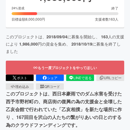
終了
24
%達成
目標金額
8,000,000
円
支援者数
163
人
このプロジェクトは、
2018/09/04
に募集を開始し、
163
人の支援
により
1,986,000
円の資金を集め、
2018/10/19
に募集を終了し
ました
もう一度プロジェクトをやってほしい
ポスト
シェア
LINEで送る
URLコピー
埋め込み
QRコード
このプロジェクトは、西日本豪雨でのダム水害を受けた
西予市野村町の、商店街の復興の為の支援金と全壊した
乙亥会館で行われていた「乙亥相撲」を新たな場所に作
り 、167回目を沢山の人たちの繋がりあいの日とのする
為のクラウドファンディングです。