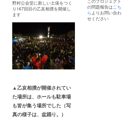
このプロジェクト
野村公会堂に新しい土俵をつく
11月27日の地元
の問題報告は
こち
の慰労会にご招
り167回目の乙亥相撲を開催し
ら
よりお問い合わ
待。会場は野村
ます
商工会議所２
せください
階。飲食も含ま
れます。
▲乙亥相撲が開催されてい
た場所は、ホールも駐車場
も皆が集う場所でした（写
真の様子は、盆踊り。）