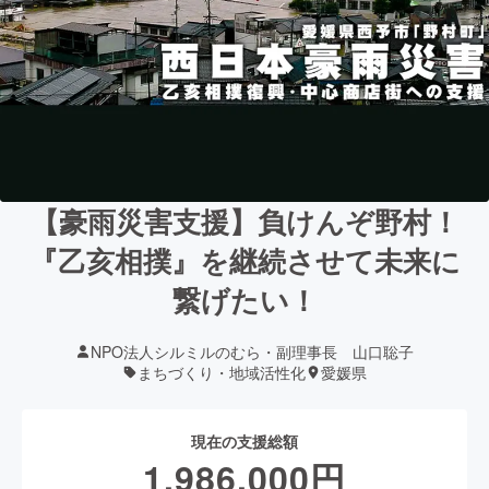
【豪雨災害支援】負けんぞ野村！
『乙亥相撲』を継続させて未来に
繋げたい！
NPO法人シルミルのむら・副理事長 山口聡子
まちづくり・地域活性化
愛媛県
現在の支援総額
1,986,000
円