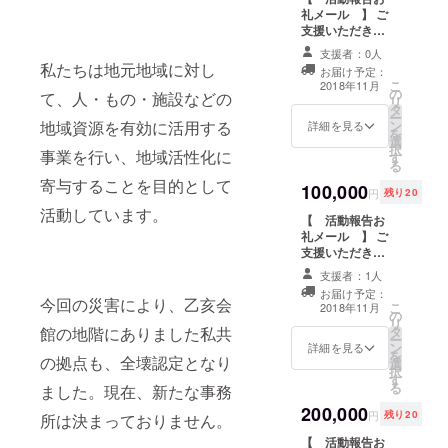
その制作に参加
ただいた方のお
礼メール 】 ご
その制作に参加
す。 【 ミルク
することができ
名前を掲示いた
支援いただき行
することができ
詰め合わせ 】
ます（11月上旬
します。（ニッ
えた活動につい
ます（11月上旬
ほわいとファー
支援者：0人
～中旬予定）
クネームでも
て、メールで報
～中旬予定）
ムより乳製品の
私たちは地元地域に対し
可） 【 新しい
お届け予定：
告いたします。
詰め合わせ 【
こ
2018年11月
土俵づくり参加
の
（ 乙亥相撲開
て、人・もの・施設などの
新しい乙亥会館
リ
権 】 167回目
タ
催後、12月中旬
会場に支援者の
ー
の土俵は地元の
地域資源を有効に活用する
ン
予定 ） その後
詳細を見る
名前を記載 】
を
人たちで制作。
選
も、ご希望の方
新たな乙亥相撲
択
その制作に参加
事業を行い、地域活性化に
す
には、野村の復
会場に(野村公会
る
することができ
興の様子やイベ
堂)に、ご支援い
寄与することを目的として
ます（11月上旬
100,000
ントなどをメー
ただいた方のお
円
残り20
～中旬予定）
ルにて報告させ
名前を掲示いた
活動しています。
【 活動報告お
ていただきま
します。（ニッ
礼メール 】 ご
す。 【 乙亥相
クネームでも
支援いただき行
撲参加権 】11
可） 【 新しい
えた活動につい
月27日の乙亥相
土俵づくり参加
支援者：1人
て、メールで報
撲に各地区の代
権 】 167回目
お届け予定：
告いたします。
今回の災害により、乙亥会
表として参加し
の土俵は地元の
こ
2018年11月
の
（ 乙亥相撲開
て相撲を取るこ
人たちで制作。
リ
館の地階にありました私共
タ
催後、12月中旬
とができます。
その制作に参加
ー
ン
予定 ） その後
詳細を見る
まわしがなくて
することができ
を
の拠点も、全壊認定となり
選
も、ご希望の方
も安心！ 【 新
ます（11月上旬
択
す
には、野村の復
しい乙亥会館会
～中旬予定）
る
ました。現在、新たな事務
興の様子やイベ
場に支援者の名
200,000
ントなどをメー
前を記載 】 新
円
残り20
所は決まっておりません。
ルにて報告させ
たな乙亥相撲会
【 活動報告お
ていただきま
場に(野村公会