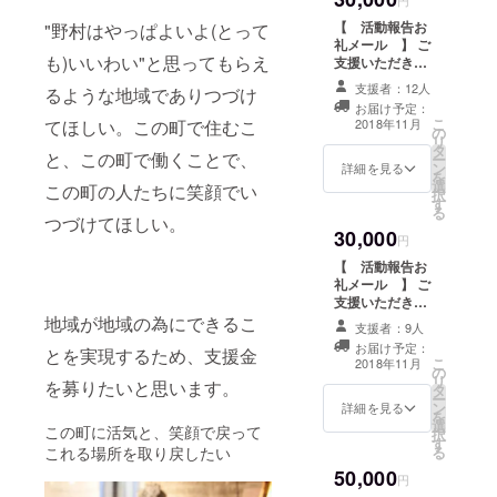
でもかまいませ
ルにて報告させ
ん。
【 活動報告お
"野村はやっぱよいよ(とって
ていただきま
礼メール 】 ご
す。 【 新しい
も)いいわい"と思ってもらえ
支援いただき行
乙亥会館会場に
えた活動につい
支援者の名前を
支援者：12人
るような地域でありつづけ
て、メールで報
記載 】 新たな
お届け予定：
告いたします。
こ
乙亥相撲会場に
2018年11月
てほしい。この町で住むこ
の
（ 乙亥相撲開
リ
(野村公会堂)
タ
催後、12月中旬
と、この町で働くことで、
ー
に、ご支援いた
ン
予定 ） その後
詳細を見る
を
だいた方のお名
選
も、ご希望の方
この町の人たちに笑顔でい
択
前を掲示いたし
す
には、野村の復
る
ます。（ニック
つづけてほしい。
興の様子やイベ
ネームでも可）
30,000
ントなどをメー
円
【 乙亥相撲ノ
ルにて報告させ
ベルティグッ
【 活動報告お
ていただきま
ズ 】 沢山の方
礼メール 】 ご
す。 【 「かし
に、愛されてい
支援いただき行
はな」「スイー
る乙亥相撲。祭
えた活動につい
地域が地域の為にできるこ
ツ工房絹」の菓
支援者：9人
りを通して、野
て、メールで報
子詰め合わ
お届け予定：
とを実現するため、支援金
村ファンになっ
告いたします。
こ
せ 】 地元菓子
2018年11月
の
てくださってい
（ 乙亥相撲開
リ
職人さんのお菓
を募りたいと思います。
タ
る方々も多いは
催後、12月中旬
ー
子の詰め合わ
ン
ず。そのイベン
予定 ） その後
詳細を見る
を
せ。かしはなの
選
トのノベルティ
も、ご希望の方
この町に活気と、笑顔で戻って
択
主人ターキーさ
す
のお湯のみを贈
には、野村の復
る
これる場所を取り戻したい
んは、被災から
ります。 ※おひ
興の様子やイベ
ずっと消防団と
50,000
とり様何口でも
ントなどをメー
円
して奔走し、す
かまいません。
ルにて報告させ