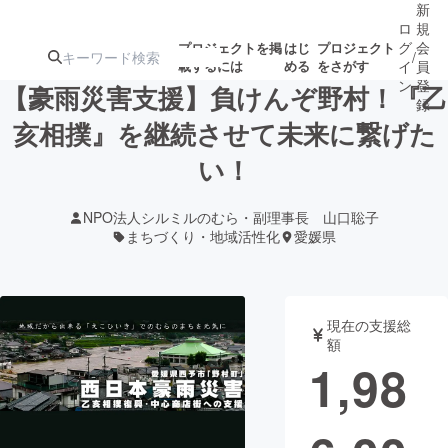
新
ロ
規
グ
会
プロジェクトを掲
はじ
プロジェクト
/
載するには
める
をさがす
イ
員
ン
登
【豪雨災害支援】負けんぞ野村！『乙
録
亥相撲』を継続させて未来に繋げた
い！
人気のプロ
注目のリ
注目の新着プロ
募集終了が近いプ
もうすぐ公開
ジェクト
ターン
ジェクト
ロジェクト
されます
NPO法人シルミルのむら・副理事長 山口聡子
まちづくり・地域活性化
愛媛県
アート・写真
音楽
テクノロジー・ガジェット
ゲーム・サ
現在の支援総
額
1,98
映像・映画
書籍・雑誌
ビジネス・起業
チャレンジ