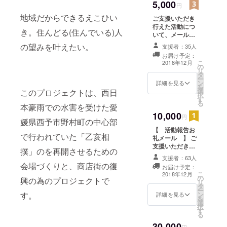
5,000
させていただき
円
設立まもな
ます。 新たな乙
地域だからできるえこひい
ご支援いただき
く、活動も
亥相撲会場に(野
行えた活動につ
村公会堂)に、ご
亀の歩みで
き。住んどる(住んでいる)人
いて、メールで
支援いただいた
進んでいた
報告いたしま
方のお名前を掲
の望みを叶えたい。
支援者：35人
す。（ 乙亥相
ところの被
示いたします。
お届け予定：
撲開催後、12月
（ニックネーム
こ
2018年12月
災で、HPや
の
中旬予定 ） そ
でも可） ※ お
リ
タ
facebook
の後も、ご希望
ひとり様何口で
ー
ン
の方には、野村
詳細を見る
もかまいませ
ページもま
を
選
の復興の様子や
このプロジェクトは、西日
ん。
択
た準備中で
す
イベントなどを
る
本豪雨での水害を受けた愛
メールにて報告
す。早く皆
10,000
させていただき
円
さんにどん
媛県西予市野村町の中心部
ます。 新たな乙
【 活動報告お
な活動を今
亥相撲会場に(野
で行われていた「乙亥相
礼メール 】 ご
村公会堂)に、ご
までしてい
支援いただき行
支援いただいた
撲」のを再開させるための
たのかお伝
えた活動につい
方のお名前を掲
支援者：63人
て、メールで報
えできるよ
示いたします。
会場づくりと、商店街の復
お届け予定：
告いたします。
（ニックネーム
こ
2018年12月
うにしたい
の
（ 乙亥相撲開
興の為のプロジェクトで
でも可） 野村地
リ
タ
と思ってい
催後、12月中旬
域をしることが
ー
ン
す。
予定 ） その後
詳細を見る
できるパンフ
を
選
も、ご希望の方
レットを送付い
択
す
には、野村の復
たします。 ※
る
興の様子やイベ
おひとり様何口
30,000
ントなどをメー
円