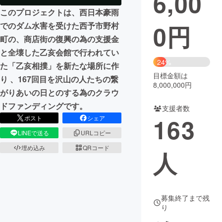
6,00
このプロジェクトは、西日本豪雨
まちづくり・地域活性化
0
円
でのダム水害を受けた西予市野村
町の、商店街の復興の為の支援金
CAMPFIRE for Social Good
CAMPFIRE Creation
と全壊した乙亥会館で行われてい
24%
CAMPFIREふるさと納税
machi-ya
コミュニティ
た「乙亥相撲」を新たな場所に作
目標金額は
り 、167回目を沢山の人たちの繋
8,000,000円
がりあいの日とのする為のクラウ
ドファンディングです。
支援者数
163
ポスト
シェア
LINEで送る
URLコピー
埋め込み
QRコード
人
募集終了まで残
り