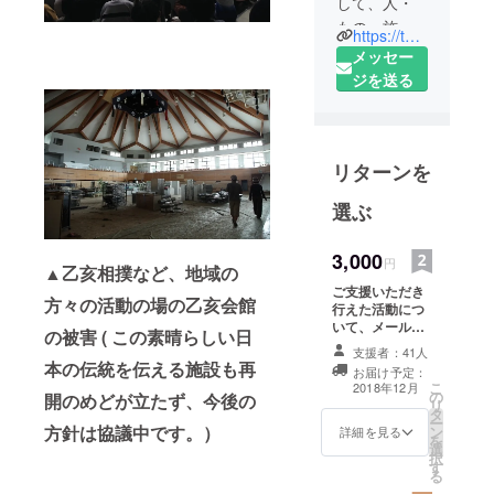
して、人・
もの・施設
https://twitter.com/shirumirunomura
などの地域
メッセー
資源を有効
ジを送る
に活用する
事業を行
い、地域活
リターンを
性化に寄与
することを
選ぶ
目的として
活動してい
3,000
円
ます。
▲
乙亥相撲など、地域の
ご支援いただき
方々の活動の場の乙亥会館
行えた活動につ
野村をシ
いて、メールで
の被害
( この素晴らしい日
ル、ミル。
報告いたしま
支援者：41人
す。（ 乙亥相
それがNPO
本の伝統を伝える施設も再
お届け予定：
撲開催後、12月
こ
2018年12月
法人シルミ
の
中旬予定 ） そ
開のめどが立たず、今後の
リ
タ
ルのむらの
の後も、ご希望
ー
方針は協議中です。）
ン
の方には、野村
詳細を見る
名前の由来
を
選
の復興の様子や
択
です。
す
イベントなどを
る
メールにて報告