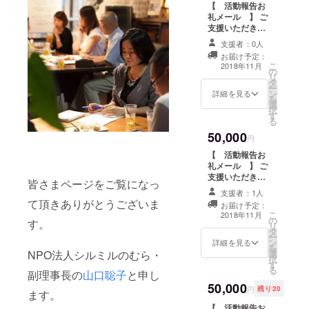
ぐにお店もオー
【 活動報告お
ていただきま
プンして町の活
礼メール 】 ご
す。 【 百姓百
気を取り戻して
支援いただき行
品お野菜詰め合
くれました。 ス
えた活動につい
わせ 】 野村地
支援者：0人
イーツ工房絹さ
て、メールで報
域の方々が作っ
お届け予定：
んも、被災され
告いたします。
こ
たお野菜をお送
2018年11月
の
ましたが、返礼
（ 乙亥相撲開
リ
りいたします。
タ
までに制作でき
催後、12月中旬
ー
（12月の希望日
ン
るように復旧に
予定 ） その後
詳細を見る
を
に配送予定）※野
選
尽力されていま
も、ご希望の方
択
菜の生育状況に
す
す。12月上旬に
には、野村の復
る
よって前後する
配送いたしま
興の様子やイベ
こともございま
50,000
す。 【 新しい
ントなどをメー
円
す。 【 新しい
乙亥会館会場に
ルにて報告させ
乙亥会館会場に
【 活動報告お
支援者の名前を
ていただきま
支援者の名前を
礼メール 】 ご
記載 】 新たな
す。 【 シルク
記載 】 新たな
支援いただき行
皆さまページをご覧になっ
乙亥相撲会場に
博物館よりシル
乙亥相撲会場に
えた活動につい
(野村公会堂)
クの織物 】色
支援者：1人
(野村公会堂)
て、メールで報
て頂きありがとうございま
に、ご支援いた
や柄はこちらで
お届け予定：
に、ご支援いた
告いたします。
こ
だいた方のお名
決めさせていた
2018年11月
の
だいた方のお名
（ 乙亥相撲開
す。
リ
前を掲示いたし
だきます。（12
タ
前を掲示いたし
催後、12月中旬
ー
ます。（ニック
月上旬） 【 新
ン
ます。（ニック
予定 ） その後
詳細を見る
を
ネームでも可）
しい乙亥会館会
NPO法人シルミルのむら・
選
ネームでも可）
も、ご希望の方
択
【 新しい土俵
場に支援者の名
す
【 新しい土俵
には、野村の復
る
づくり参加
前を記載 】 新
副理事長の
山口聡子
と申し
づくり参加
興の様子やイベ
権 】 167回目
たな乙亥相撲会
50,000
権 】 167回目
ントなどをメー
円
残り20
の土俵は地元の
場に(野村公会
ます。
の土俵は地元の
ルにて報告させ
人たちで制作。
堂)に、ご支援い
【 活動報告お
人たちで制作。
ていただきま