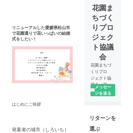
花園ま
ちづく
りプロ
リニューアルした愛媛県松山市
で花園通りで花いっぱいの結婚
ジェク
式をしたい！
ト協議
会
花園まちづ
くりプロ
ジェクト協
議会（花園
メッセー
町東通り商
ジを送る
店街組合、
はじめにご挨拶
花園町西通
り商店街振
リターンを
興組合）
選ぶ
発案者の城市（しろいち）
お城下マル