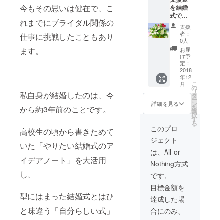
名等も
今もその思いは健在で、こ
を結婚
可能で
式で飾
す） 当
れまでにブライダル関係の
る花の
日、お
支援
購入に
越しい
者：
仕事に挑戦したこともあり
使わせ
ただけ
0人
ていた
る方に
お届
ます。
だきま
は、開
け予
す。 ご
催後の
定：
支援者
2018
花をお
年12
のお名
渡しさ
こ
月
前付き
せてい
の
リ
のプ
私自身が結婚したのは、今
ただき
タ
ー
レート
ます。
ン
詳細を見る
を
から約3年前のことです。
の花を
選
択
飾らせ
す
る
ていた
このプロ
高校生の頃から書きためて
だきま
ジェクト
す。
いた「やりたい結婚式のア
（企業
は、All-or-
名等も
イデアノート」を大活用
Nothing方式
可能で
す） 当
し、
です。
日、お
目標金額を
越しい
型にはまった結婚式とはひ
ただけ
達成した場
る方に
と味違う「自分らしい式」
合にのみ、
は、開
催後の