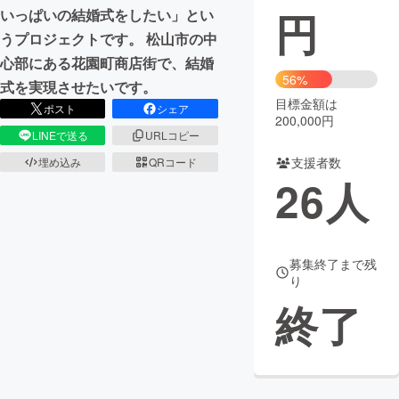
円
いっぱいの結婚式をしたい」とい
まちづくり・地域活性化
うプロジェクトです。 松山市の中
心部にある花園町商店街で、結婚
56%
式を実現させたいです。
CAMPFIRE for Social Good
CAMPFIRE Creation
目標金額は
ポスト
シェア
CAMPFIREふるさと納税
machi-ya
コミュニティ
200,000円
LINEで送る
URLコピー
支援者数
埋め込み
QRコード
26
人
募集終了まで残
り
終了