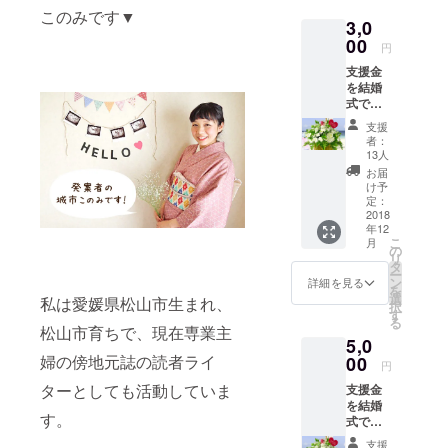
シェなど花
このみです▼
3,0
園町のにぎ
00
円
わい創出す
支援金
るための活
を結婚
動等を行っ
式で飾
る花の
ておりま
支援
購入に
者：
使わせ
13人
ていた
お届
だきま
け予
す。 ご
定：
支援者
2018
年12
のお名
こ
月
前付き
の
リ
のプ
タ
ー
レート
ン
詳細を見る
を
の花を
選
私は愛媛県松山市生まれ、
択
飾らせ
す
る
ていた
松山市育ちで、現在専業主
5,0
だきま
す。
婦の傍地元誌の読者ライ
00
円
（企業
ターとしても活動していま
支援金
名等も
を結婚
可能で
す。
式で飾
す） 当
る花の
日、お
支援