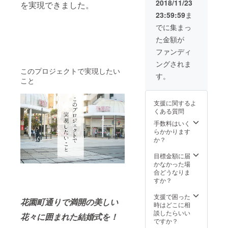
2018/11/23
を実現できました。
花をお
23:59:59
ま
渡しさ
せてい
でに集まっ
ただき
た金額が
ます。
ファンディ
ングされま
このプロジェクトで実現したい
す。
こと
支援に関するよ
くある質問
手数料はいく
らかかります
か？
目標金額に届
かなかった場
合どうなりま
すか？
支援で困った
花園町通りで満開の美しい
時はどこに相
談したらいい
花々に囲まれた結婚式を！
ですか？