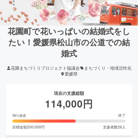
花園町で花いっぱいの結婚式をし
たい！愛媛県松山市の公道での結
婚式
花園まちづくりプロジェクト協議会
まちづくり・地域活性化
愛媛県
現在の支援総額
114,000
円
終了
56
%達成
目標金額
200,000
円
支援者数
26
人