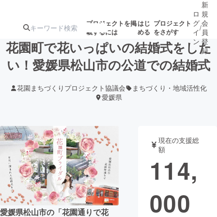
新
ロ
規
グ
会
プロジェクトを掲
はじ
プロジェクト
/
載するには
める
をさがす
イ
員
ン
登
花園町で花いっぱいの結婚式をした
録
い！愛媛県松山市の公道での結婚式
人気のプロ
注目のリ
注目の新着プロ
募集終了が近いプ
もうすぐ公開
花園まちづくりプロジェクト協議会
まちづくり・地域活性化
ジェクト
ターン
ジェクト
ロジェクト
されます
愛媛県
アート・写真
音楽
現在の支援総
額
テクノロジー・ガジェット
ゲーム・サ
114,
映像・映画
書籍・雑誌
000
ビジネス・起業
チャレンジ
愛媛県松山市の「花園通りで花