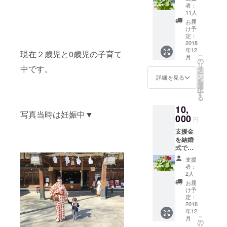
購入に
越しい
者：
使わせ
ただけ
11人
ていた
る方に
お届
だきま
は、開
け予
す。 ご
催後の
定：
支援者
2018
花をお
年12
のお名
渡しさ
現在２歳児と0歳児の子育て
こ
月
前付き
せてい
の
リ
のプ
中です。
ただき
タ
ー
レート
ます。
ン
詳細を見る
を
の花を
選
択
飾らせ
す
る
ていた
10,
だきま
写真当時は妊娠中▼
す。
000
円
（企業
支援金
名等も
を結婚
可能で
式で飾
す） 当
る花の
日、お
支援
購入に
越しい
者：
使わせ
ただけ
2人
ていた
る方に
お届
だきま
は、開
け予
す。 ご
催後の
定：
支援者
2018
花をお
年12
のお名
渡しさ
こ
月
前付き
せてい
の
リ