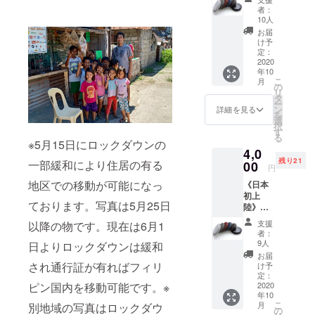
AT レ
を渡す
者：
ザーラ
際に、
10人
ウンド
ご支援
お届
コイン
者様の
け予
ケース
ネーム
定：
※ブラッ
2020
カード
年10
ク・ホ
を作
こ
月
ワイ
り、渡
の
リ
ト・ブ
した時
タ
ー
ラウ
の写真
ン
詳細を見る
を
ン・グ
とお礼
選
択
レー・
のメッ
す
る
ワイ
セージ
※5月15日にロックダウンの
4,0
ン・ネ
をメー
残り21
一部緩和により住居の有る
イビー
00
ル致し
円
から一
ます。
地区での移動が可能になっ
《日本
色お選
※ノート
初上
び下さ
セット2
ております。写真は5月25日
陸》
い。 ※
セット
CAD'D
備考欄
購入致
支援
以降の物です。現在は6月1
AT レ
にお好
しま
者：
ザーラ
きな色
す。
9人
日よりロックダウンは緩和
ウンド
を記入
お届
コイン
下さ
され通行証が有ればフィリ
け予
ケース
い。 ※
定：
ピン国内を移動可能です。※
※ブラッ
2020
備考欄
年10
ク・ホ
に色の
こ
月
別地域の写真はロックダウ
ワイ
リクエ
の