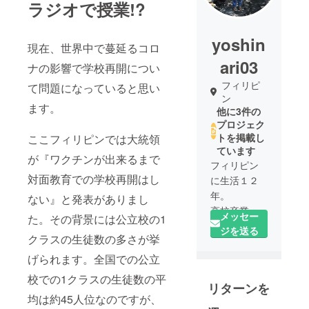
ラジオで授業!?
yoshin
現在、世界中で蔓延るコロ
ari03
ナの影響で学校再開につい
フィリピ
て問題になっていると思い
ン
ます。
他に3件の
プロジェク
トを掲載し
ここフィリピンでは大統領
ています
が『ワクチンが出来るまで
フィリピン
対面教育での学校再開はし
に生活１２
年。
ない』と発表がありまし
高校卒業後
メッセー
た。その背景には公立校の1
オーストラ
ジを送る
クラスの生徒数の多さが挙
リアに３年
留学。ドイ
げられます。全国での公立
ツでの３ヶ
校での1クラスの生徒数の平
リターンを
月間皮革研
均は約45人位なのですが、
修。２２歳