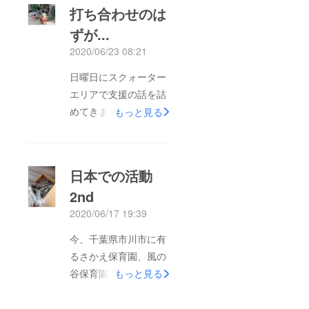
供達へノートセットが
打ち合わせのは
購入可能と成りまし
ずが...
た。全て皆様の支援の
2020/06/23 08:21
おかげです。感動で涙
が出そうなのと、嬉し
日曜日にスクォーター
くて微笑んでしまう感
エリアで支援の話を詰
情が交互に押し寄せて
めてきました。2人の
もっと見る
来ます。学校の卒業式
オフィサー(地区の役
のような感情です。支
員)にノートセット200
援者の皆様に改めて感
人分届けると伝えてき
日本での活動
謝を致します。西野祥
ました。どうやってあ
成
2nd
げるか？コロナが有る
2020/06/17 19:39
んで、どうするか？8
月10日前後に届けたい
今、千葉県市川市に有
と伝えました。やはり
るさかえ保育園、風の
子供が多いので小学生
谷保育園、国府台保育
もっと見る
6年生以下までの配布
園、宇宙少年団の皆様
で、200人分になると
に協力を頂き、文具品