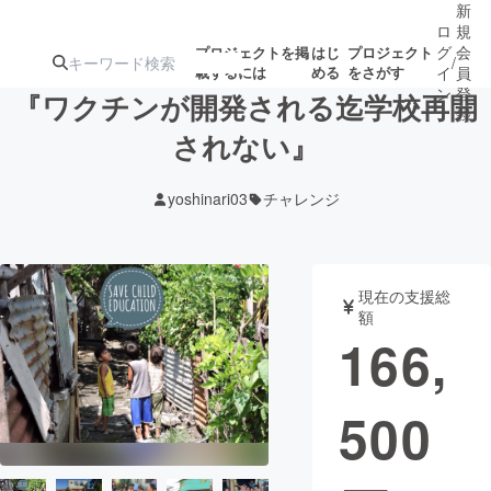
新
ロ
規
グ
会
プロジェクトを掲
はじ
プロジェクト
/
載するには
める
をさがす
イ
員
ン
登
『ワクチンが開発される迄学校再開
録
されない』
人気のプロ
注目のリ
注目の新着プロ
募集終了が近いプ
もうすぐ公開
yoshinari03
チャレンジ
ジェクト
ターン
ジェクト
ロジェクト
されます
アート・写真
音楽
現在の支援総
額
166,
テクノロジー・ガジェット
ゲーム・サ
500
映像・映画
書籍・雑誌
ビジネス・起業
チャレンジ