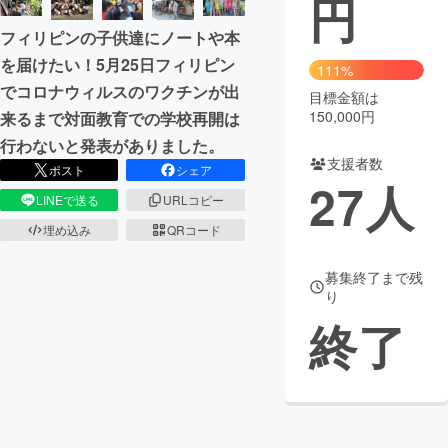
円
フィリピンの子供達にノートや本
まちづくり・地域活性化
を届けたい！5月25日フィリピン
111%
でコロナウィルスのワクチンが出
目標金額は
CAMPFIRE for Social Good
CAMPFIRE Creation
150,000円
来るまで対面教育での学校再開は
CAMPFIREふるさと納税
machi-ya
コミュニティ
行わないと発表がありました。
支援者数
ポスト
シェア
27
人
LINEで送る
URLコピー
埋め込み
QRコード
募集終了まで残
り
終了