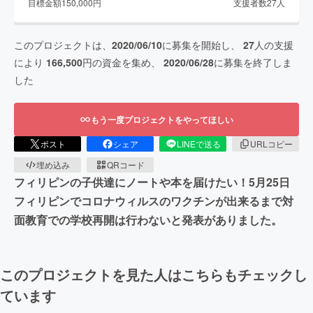
目標金額
150,000
円
支援者数
27
人
このプロジェクトは、
2020/06/10
に募集を開始し、
27
人の支援
により
166,500
円の資金を集め、
2020/06/28
に募集を終了しま
した
もう一度プロジェクトをやってほしい
ポスト
シェア
LINEで送る
URLコピー
埋め込み
QRコード
フィリピンの子供達にノートや本を届けたい！5月25日
フィリピンでコロナウィルスのワクチンが出来るまで対
面教育での学校再開は行わないと発表がありました。
このプロジェクトを見た人はこちらもチェックし
ています