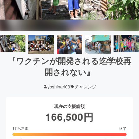
『ワクチンが開発される迄学校再
開されない』
yoshinari03
チャレンジ
現在の支援総額
166,500
円
終了
111
%達成