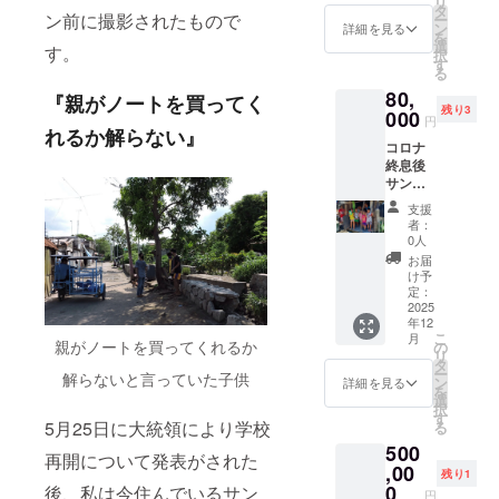
リ
ト・ブ
ストが
タ
ン前に撮影されたもので
ー
ラウ
無いと
ン
詳細を見る
を
ン・グ
ご支援
選
す。
択
レー・
が完了
す
る
ワイ
しない
80,
ン・ネ
事があ
『親がノートを買ってく
残り3
イビー
000
りま
円
から2個
れるか解らない』
す。 ※
コロナ
※各色か
牛革・
終息後
ら2個お
シープ
サンタ
選び下
ライニ
ロサ・
さい。
ング ※
支援
ポオッ
同色2個
子供に
者：
ク地区
も可能
ノート
0人
のス
です。
セット
お届
クォー
※備考欄
を渡す
け予
ターエ
にお好
定：
際に、
リア内
2025
きな色
ご支援
年12
で現地
を2つご
者様の
こ
月
の子供
記入下
親がノートを買ってくれるか
の
ネーム
リ
達と一
さい。
タ
カード
ー
解らないと言っていた子供
緒に昼
※備考欄
ン
を作
詳細を見る
を
食! (1組
に色の
選
り、渡
択
2名迄) ※
リクエ
す
した時
5月25日に大統領により学校
る
ノート
ストが
の写真
500
セット
無いと
とお礼
再開について発表がされた
100セッ
,00
ご支援
のメッ
残り1
ト購入
が完了
0
セージ
後、私は今住んでいるサン
円