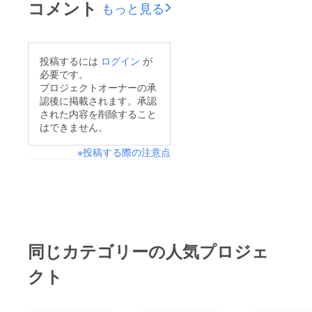
コメント
もっと見る
いう事です。現在,ク
を集める活動中です。
ラウドファインディン
皆様の御協力で沢山の
グで、24名の皆様から
文具品が集まっており
投稿するには
ログイン
が
支援頂いている分で
ます。御協力して頂い
必要です。
128セットになりま
ている関係者の皆様、
プロジェクトオーナーの承
す。達成率も76%とな
認後に掲載されます。承認
心より感謝申し上げま
り改めて、感謝致しま
された内容を削除すること
す。
はできません。
す。足りない分はロド
リゴと一緒に負担しま
※投稿する際の注意点
す。話は変わります
が、その打ち合わせの
後スクォーターエリア
で誕生日パーティーに
突然招待されました。
同じカテゴリーの人気プロジェ
お昼ご馳走して頂き、
ありがとうございまし
クト
た。とても美味しかっ
たです。お菓子を子供