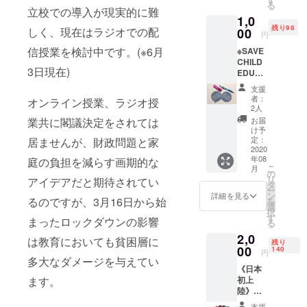
号を取得。
る
をメー
立校での導入が現実的に難
皮革製品の
1,0
ル致し
残り98
ます。
しく、現在はラジオでの配
00
輸入貿易業
円
※ノート
者登録済
信授業を検討中です。(※6月
※SAVE
セット1
CHILD
み。
セット
3日現在)
EDUCA
購入致
また、フィ
TION ス
しま
支援
リピンの貧
ティッ
す。
者：
オンライン授業、ラジオ授
カー ※
困層の子供
2人
ス
お届
業共に閣議決定をされては
達へ文房具
ティッ
け予
を届ける活
カーは2
定：
居ませんが、財政問題と家
枚製作
2020
動家です。
年08
しま
庭の負担を減らす画期的な
こ
月
す。1枚
の
リ
アイデアだと期待されてい
はご支
タ
ー
援者様
ン
詳細を見る
るのですが、3月16日から始
を
に、1枚
選
択
は10歳
す
まったロックダウンの影響
る
未満の
2,0
子供に
は教育においても貧困層に
残り
お渡し
00
140
円
致しま
多大なダメージを与えてい
《日本
す。 ※
初上
ます。
子供に
陸》
ノート
CAD'D
セット
支援