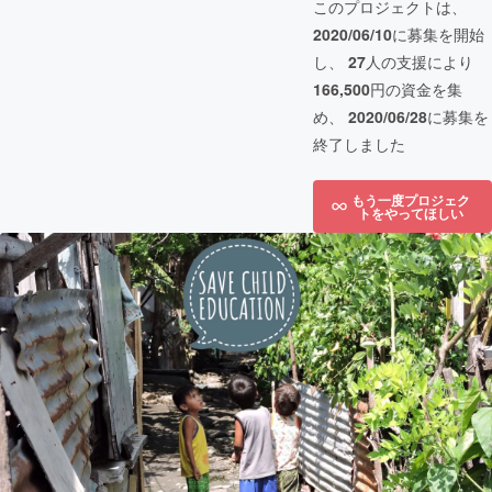
このプロジェクトは、
2020/06/10
に募集を開始
し、
27
人の支援により
166,500
円の資金を集
め、
2020/06/28
に募集を
終了しました
もう一度プロジェク
トをやってほしい