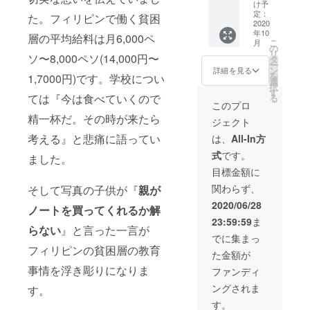
コイン
ませ
での渡
セット4
け予
ケース
ん。 ※
航が制
定：
セット
た。フィリピンで働く貧困
※ブラッ
2020
フィリ
限があ
を購入
年10
ク・ホ
ピン現
りま
層の平均給料は月6,000ペ
致しま
こ
月
ワイ
地では
す。コ
の
す。 ※
リ
ト・ブ
ソ〜8,000ペソ(14,000円〜
当日ホ
ロナ終
タ
サイズ:
ー
ラウ
テルや
息後、
ン
直径
詳細を見る
を
1,7000円)です。学校につい
ン・グ
空港ま
安全な
選
9cm
択
レー・
でお迎
条件を
す
ては『今は食べていくので
る
ワイ
え致し
整えて
このプロ
ン・ネ
ます(マ
開催致
精一杯だ。その時が来たら
ジェクト
イビー
ニラ及
しま
から各
びラ
す。 ※
考える』と悲痛に語ってい
は、
All-In方
一色 ※6
グーナ
フォリ
式
です。
色コン
ました。
地方限
ピンへ
プリー
定) ※子
の渡航
目標金額に
トセッ
供達の
費用及
関わらず、
そして写真の子供が『
親が
ト ※牛
ご両親
びス
革・
や親戚
クォー
2020/06/28
ノートを買ってくれるか解
シープ
も含ま
ターエ
23:59:59
ま
ライニ
れま
リア以
らない
』と言った一言が
ング ※
す。
外の滞
でに集まっ
子供に
在費用
フィリピンの貧困層の教育
た金額が
ノート
は含ま
セット
れませ
事情を浮き彫りになりま
ファンディ
を渡す
ん。 ※
ングされま
す。
際に、
フィリ
ご支援
ピン現
す。