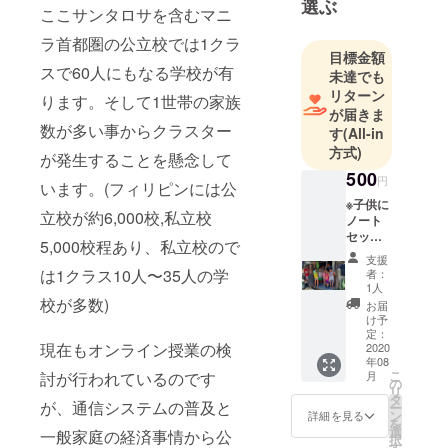
選ぶ
で１年間
ここサンタロサを含むマニ
フィリピン
ラ首都圏の公立校では1クラ
の皮革工場
目標金額
スで60人にもなる学校が有
未達でも
就職。
リターン
３０歳に
ります。そして1世帯の家族
が届きま
フィリピン
数が多い事からクラスター
す
(All-in
に戻り現在
方式)
が発生することを懸念して
までフィリ
500
円
います。(フィリピンには公
ピン国内で
※子供に
活動してい
立校が約6,000校,私立校
ノート
ます。
セット
5,000校程あり、私立校ので
を渡す
鞄、財布、
支援
際に、
は1クラス10人〜35人の学
者：
小物等の皮
ご支援
1人
革製品の製
者様の
校が多数)
お届
ネーム
造を生業と
け予
カード
定：
しており、
現在もオンライン授業の検
作り、
2020
年08
2019年に日
渡した
こ
月
討が行われているのです
時の写
の
本で
リ
真と共
タ
が、通信システムの普及と
CADDAD
ー
にお礼
ン
詳細を見る
を
のメッ
JAPANの屋
選
一般家庭の経済事情から公
択
セージ
す