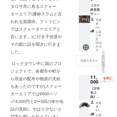
致しま
しない
をメー
す。 ※
コロナ
タロサ市に有るスクォー
事があ
ル致し
現在
終息後
りま
ます。
ターエリア(通称スラムと言
フィリ
サンタ
す。 ※
※ノート
ピンは
ロサ・
牛革・
セット2
支援
われる貧困街。フィリピン
日本か
ポオッ
シープ
セット
者：
らの観
ク地区
ライニ
を購入
0人
ではスクォーターエリアと
光目的
のス
ング ※
致しま
お届
での渡
クォー
子供に
す。 ※
け予
言います。)に行き子供達や
航が制
ターエ
ノート
定：
牛革・
限があ
リア内
2025
セット
その親に話を聞きに行きま
シープ
年12
りま
で2泊3
を渡す
ライニ
こ
月
した。
す。コ
日の体
際に、
の
ング ※
リ
ロナ終
験生活
ご支援
タ
サイズ:
ー
息後、
(1組2名
者様の
ン
直径
詳細を見る
を
ロックダウン中に国のプロ
安全な
迄) ※
ネーム
選
9cm
択
条件を
ノート
カード
す
ジェクトで、各都市や町か
る
整えて
セット
を作
11,
開催致
500セッ
り、渡
ら現金の配布や物資の支給
在庫な
しま
ト購入
000
した時
し
円
す。 ※
致しま
の写真
もあったのですが(スクォー
《日本
フォリ
す。 ※
とお礼
初上
ピンへ
現在
ターエリアでは6500ペソ
のメッ
陸》
の渡航
フィリ
セージ
=14,000円と2〜3回の米や缶
CAD'D
費用及
ピンは
をメー
支援
AD レ
び滞在
日本か
ル致し
者：
詰の支給)、やはり少ないと
ザーラ
費用は
らの観
ます。
5人
ウンド
含まれ
光目的
※ノート
お届
切実な想いを伝えていまし