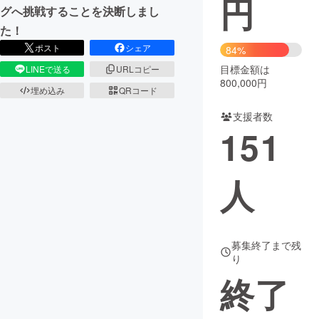
円
グへ挑戦することを決断しまし
まちづくり・地域活性化
た！
ポスト
シェア
84%
目標金額は
LINEで送る
URLコピー
CAMPFIRE for Social Good
CAMPFIRE Creation
800,000円
埋め込み
QRコード
CAMPFIREふるさと納税
machi-ya
コミュニティ
支援者数
151
人
募集終了まで残
り
終了