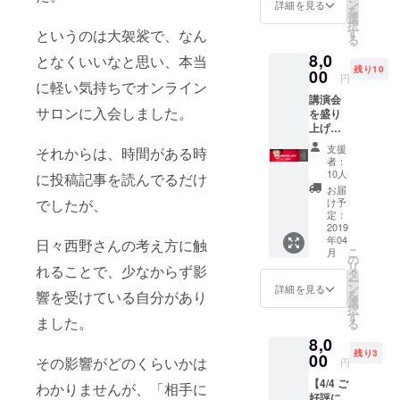
援した
ン
詳細を見る
を
い」
選
択
「西野
す
というのは大袈裟で、なん
る
さんに
8,0
間近で
となくいいなと思い、本当
残り10
サイン
00
円
に軽い気持ちでオンライン
もらい
講演会
たい」
サロンに入会しました。
を盛り
方向け
上げる
です！
設営ス
VIP席と
支援
それからは、時間がある時
タッフ
こちら
者：
になれ
でご用
10人
に投稿記事を読んでるだけ
ます！
意した
お届
講演会
中から
でしたが、
け予
ももち
好きな
定：
ろん見
2019
本に、
年04
れま
日々西野さんの考え方に触
西野さ
こ
月
す！終
んから
の
リ
れることで、少なからず影
了後
直接サ
タ
ー
は、懇
インを
ン
詳細を見る
響を受けている自分があり
を
親会で
入れて
選
択
は西野
貰えま
す
ました。
る
さんを
す。
8,0
ネタに
残り3
盛り上
00
その影響がどのくらいかは
円
がりま
【4/4 ご
しょ
わかりませんが、「相手に
好評に
う！ ※