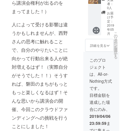
ら講演会権利が出るのを
分チ
是非手
者：
ケット
0人
伝って
まってました！）
となり
いただ
お届
ます。
け予
けたら
自社ブ
定：
嬉しい
人によって受ける影響は違
ランド
2019
です。
年05
の宣伝
内容：
うかもしれませんが、西野
こ
月
を講演
の
前日準
リ
会会場
タ
さんの思考に触れること
備は、
ー
のチラ
ン
詳細を見る
リハー
を
シ配布
で、自分のやりたいことに
選
サル、
択
や講演
す
名簿等
る
向かって行動出来る人が絶
会終了
このプロ
当日の
後の懇
運営準
対増えるはず！（実際自分
ジェクト
親会で
備。当
行えま
は、All-or-
日は、
がそうでした！！）そうす
す。
会場設
Nothing方式
（例）
れば、磐田のまちがもっと
営、受
・講演
です。
付誘導
会参加
もっと楽しくなるはず！そ
等。報
目標金額を
者に向
酬：予
んな思いから講演会の開
けてチ
達成した場
定して
ラシ等
おりま
催、今回このクラウドファ
合にのみ、
による
せん。
宣伝が
2019/04/06
ンディングへの挑戦を行う
可能で
23:59:59
ま
す。必
ことにしました！
要なも
でに集まっ