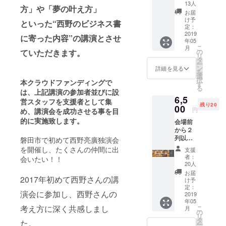
す。
野さん
13人
方」や「夢の叶え方」
「近く
から直
お届
で西野
接サイ
け予
といった“西野のビジネス書
さんを
ンを入
定：
みた
2019
れて貰
に寄った内容”の講演とさせ
年05
い！」
えま
こ
月
「講演
す！
ていただきます。
の
リ
会も応
タ
ー
援した
ン
詳細を見る
を
い」方
選
択
本クラウドファンディングで
向けで
す
る
す！
は、上記講演の参加者並びに設
6,5
営スタッフを支援者として集
残り20
00
円
め、講演会を成功させる事を目
的に実施致します。
会場前
から２
列以内
磐田市で初めて西野亮廣独演会
を確約
を開催し、たくさんの仲間に出
支援
しま
者：
会いたい！！
す。
20人
「近く
お届
2017年初めて西野さんの講
で西野
け予
さんを
定：
演会に参加し、西野さんの
みた
2019
年05
い！」
考え方に深く共感しまし
こ
月
「講演
の
リ
会も応
タ
た。
ー