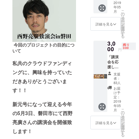
行けな
2019
年05
いけど
こ
月
気持ち
の
リ
だけ支
タ
ー
援する
ン
詳細を見る
を
よ！」
選
択
という
す
る
方、向
3,0
けで
今回のプロジェクトの目的につ
残り
す。あ
00
300
円
いて
まりメ
「講演
リット
会を応
私共のクラウドファンディ
はない
援した
かもで
ングに、興味を持っていた
い」
すが、
支援
「講演
応援し
者：
だきありがとうございま
会も参
ていた
83人
加した
だけた
お届
す！！
い」方
ら嬉し
け予
におす
いで
定：
すめで
2019
す！
新元号になって迎える今年
年05
す！一
こ
月
般発売
の5月3日、磐田市にて西野
の
リ
は3500
タ
ー
亮廣さんの講演会を開催致
円とな
ン
詳細を見る
を
りま
選
択
します！
す。ク
す
る
ラウド