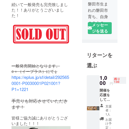
磐田市生ま
続いて一般発売も完売致しまし
た！！ありがとうございまし
れの磐田市
た！
育ち、自身
の２人の子
メッセー
供のため、
ジを送る
磐田に住む
子供たちの
ために、磐
リターンを
田をもっと
誇れるまち
選ぶ
一般発売開始となります。
にするた
e＋（イープラス）にて↓
め、日々
1,0
https://eplus.jp/sf/detail/292565
様々な活動
残り
00
100
0001-P0030001P021001?
円
をしていま
P1=1221
開催を
応援を
して頂
手売りも対応させていただき
ける方
支援
ます！
向けの
者：
リター
1人
皆様ご協力誠にありがとうござ
ンで
お届
す。
いました！！！
け予
「当日
定：