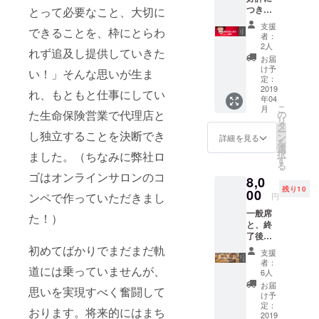
つき追
とって必要なこと、大切に
スタッ
加いた
フ内容
支援
できることを、枠にとらわ
しまし
につい
者：
た！】
て 前日
2人
れず追及し提供していきた
講演会
準備：
お届
を盛り
5/2
け予
い！」そんな思いが生ま
上げる
18:00～
定：
設営ス
2019
20:00
れ、もともと仕事にしてい
年04
タッフ
当日：
こ
月
になれ
た生命保険営業で代理店と
5/3
の
リ
ます！
10:00～
タ
ー
し独立することを決断でき
講演会
夜まで
ン
詳細を見る
を
ももち
時間日
選
択
ました。（ちなみに弊社ロ
ろん見
程につ
す
る
れま
いては
ゴはオンラインサロンのコ
8,0
す！終
無理の
残り10
了後
00
ない範
ンペで作っていただきまし
円
は、懇
囲大丈
一般席
親会で
夫で
た！）
と、終
は西野
す。上
了後に
さんを
記以外
行うス
初めてばかりでまだまだ軌
ネタに
でもチ
支援
タッフ
盛り上
ケット
者：
道には乗っていませんが、
懇親会
がりま
の拡散
6人
に参加
しょ
や、当
お届
思いを実現すべく奮闘して
できま
う！ ※
日の設
け予
す！
スタッ
定：
営の内
おります。将来的にはまち
（西野
2019
フ内容
容打ち