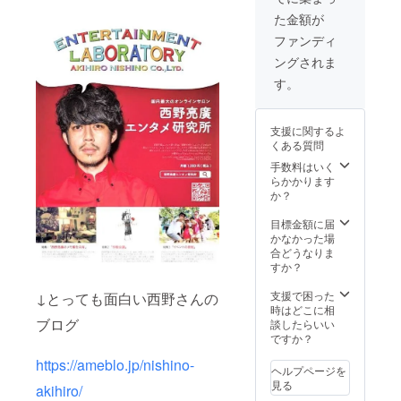
のは予
た金額が
め、準
備ご用
ファンディ
意くだ
ングされま
さい。
※主催や
す。
登壇
者、内
容にそ
支援に関するよ
ぐわな
くある質問
いもの
はお断
手数料はいく
りする
らかかります
場合が
か？
ござい
ます。
目標金額に届
※懇親会
かなかった場
会場に
合どうなりま
て、自
すか？
社製品
（食
支援で困った
↓とっても面白い西野さんの
品）な
時はどこに相
どを振
ブログ
談したらいい
る舞う
ですか？
事が可
https://ameblo.jp/nishino-
能で
ヘルプページを
す。 な
見る
akihiro/
お、食