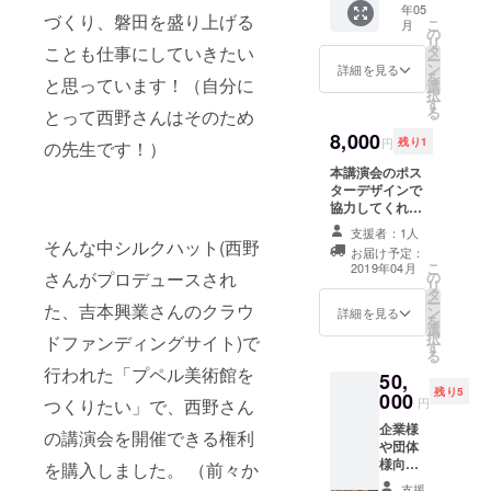
年05
さんは
につい
合わせ
づくり、磐田を盛り上げる
こ
月
参加で
て 前日
の
なども
リ
きませ
準備：
ことも仕事にしていきたい
タ
是非手
ー
ん）
5/2
ン
伝って
詳細を見る
を
と思っています！（自分に
18:00～
選
いただ
択
20:00
す
けたら
る
とって西野さんはそのため
当日：
嬉しい
8,000
5/3
です。
円
残り1
の先生です！）
10:00～
内容：
本講演会のポス
夜まで
前日準
ターデザインで
時間日
備は、
協力してくれる
程につ
リハー
方専用のリター
いては
サル、
支援者：1人
ンです。
無理の
そんな中シルクハット(西野
名簿等
お届け予定：
ない範
当日の
こ
2019年04月
さんがプロデュースされ
の
囲大丈
運営準
リ
タ
夫で
備。当
ー
た、吉本興業さんのクラウ
ン
す。上
詳細を見る
日は、
を
選
記以外
会場設
択
ドファンディングサイト)で
す
でもチ
営、受
る
ケット
付誘導
行われた「プペル美術館を
50,
の拡散
等。報
残り5
000
や、当
酬：予
つくりたい」で、西野さん
円
日の設
定して
企業様
の講演会を開催できる権利
営の内
おりま
や団体
容打ち
せん。
様向け
を購入しました。 （前々か
合わせ
５名様
なども
支援