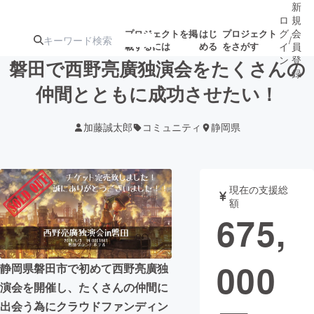
新
ロ
規
グ
会
プロジェクトを掲
はじ
プロジェクト
/
載するには
める
をさがす
イ
員
ン
登
磐田で西野亮廣独演会をたくさんの
録
仲間とともに成功させたい！
人気のプロ
注目のリ
注目の新着プロ
募集終了が近いプ
もうすぐ公開
加藤誠太郎
コミュニティ
静岡県
ジェクト
ターン
ジェクト
ロジェクト
されます
アート・写真
音楽
現在の支援総
額
675,
テクノロジー・ガジェット
ゲーム・サ
000
映像・映画
書籍・雑誌
静岡県磐田市で初めて西野亮廣独
演会を開催し、たくさんの仲間に
ビジネス・起業
チャレンジ
出会う為にクラウドファンディン