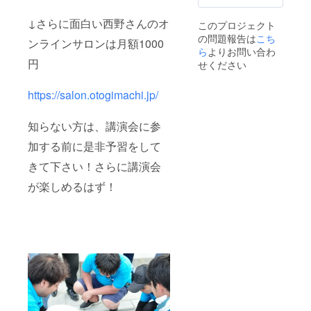
品に関
しまし
↓さらに面白い西野さんのオ
このプロジェクト
ては、
の問題報告は
こち
食品衛
ンラインサロンは月額1000
生管理
ら
よりお問い合わ
を持つ
円
せください
方に限
らせて
https://salon.otogimachi.jp/
頂きま
す。 ※
個人様
知らない方は、講演会に参
でも購
入可能
加する前に是非予習をして
です。
きて下さい！さらに講演会
が楽しめるはず！