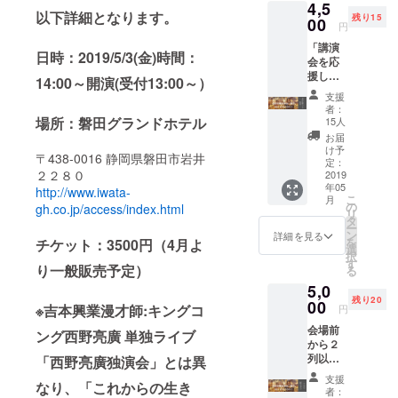
4,5
ファン
以下詳細となります。
残り15
ディン
00
円
グでご
「講演
支援い
日時：2019/5/3(金)
時間：
会を応
ただく
援した
皆様に
14:00～開演(受付13:00～）
い」
は特別
支援
「講演
料金
者：
会も参
3000円
場所：磐田グランドホテル
15人
加した
とさせ
お届
い」
ていた
け予
〒438-0016 静岡県磐田市岩井
「西野
だきま
定：
２２８０
さんに
2019
す！
年05
間近で
http://www.iwata-
こ
月
サイン
の
gh.co.jp/access/index.html
リ
もらい
タ
ー
たい」
ン
詳細を見る
を
チケット：3500円（4月よ
方にお
選
択
すすめ
す
り一般販売予定）
る
です！
5,0
一般席
残り20
と、こ
00
※
吉本興業漫才師:キングコ
円
ちらで
会場前
ご用意
ング西野亮廣 単独ライブ
から２
した中
列以内
「西野亮廣独演会」とは異
から好
を確約
きな本
支援
なり、
「これからの生き
しま
に、西
者：