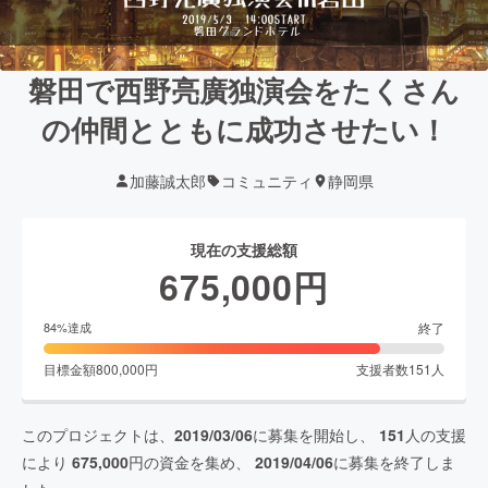
磐田で西野亮廣独演会をたくさん
の仲間とともに成功させたい！
加藤誠太郎
コミュニティ
静岡県
現在の支援総額
675,000
円
終了
84
%達成
目標金額
800,000
円
支援者数
151
人
このプロジェクトは、
2019/03/06
に募集を開始し、
151
人の支援
により
675,000
円の資金を集め、
2019/04/06
に募集を終了しま