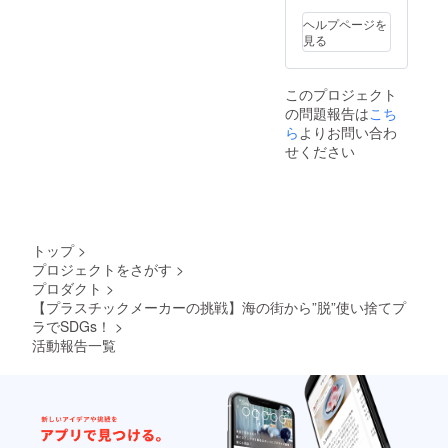
とSDGs
人の技
イタリ
して再
に賛同
術で17
アンの
利用し
ヘルプページを
する射
色のガ
チェー
やす
見る
水市の
ラスを
ン店に
く、捨
ガラス
ロゴ
も採用
てる際
作家さ
マーク
されて
も何も
このプロジェクト
んと共
に埋め
いるプ
考えず
の問題報告は
こち
同で製
込んで
ロ仕様
に捨て
作しま
ら
よりお問い合わ
いま
のまな
るので
した。
す。
板で
せください
はな
長く
チェー
す。 厚
く、資
使って
ン部分
さ
源回収
いただ
は、黒
10mm
などに
くた
革ひも
程度。
出して
め、あ
に交換
42cm×
いただ
えて私
も可能
25cmの
ける
トップ
>
たち
で、
ファミ
と、そ
プロジェクトをさがす
>
も”脱”
チョー
リー向
れだけ
プロダクト
>
使い捨
カータ
けサイ
であな
てプラ
【プラスチックメーカーの挑戦】海の街から”脱”使い捨てプ
イプが
ズのも
たも3R
スチッ
お好き
ラでSDGs！
>
のをお
に貢献
クをし
な方
届けし
してい
活動報告一覧
まし
や、男
ます。
ると言
た。 紫
性にも
食品衛
えま
外線や
お使い
生法に
す。
水に強
いただ
も適合
く劣化
けま
した抗
が少な
す。
菌まな