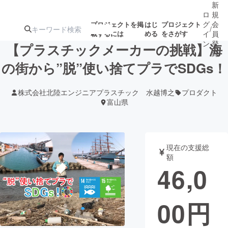
新
ロ
規
グ
会
プロジェクトを掲
はじ
プロジェクト
/
載するには
める
をさがす
イ
員
ン
登
【プラスチックメーカーの挑戦】海
録
の街から”脱”使い捨てプラでSDGs！
人気のプロ
注目のリ
注目の新着プロ
募集終了が近いプ
もうすぐ公開
株式会社北陸エンジニアプラスチック 水越博之
プロダクト
ジェクト
ターン
ジェクト
ロジェクト
されます
富山県
アート・写真
音楽
現在の支援総
額
テクノロジー・ガジェット
ゲーム・サ
46,0
映像・映画
書籍・雑誌
00
円
ビジネス・起業
チャレンジ