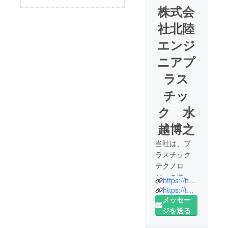
株式会
社北陸
エンジ
ニアプ
ラス
チッ
ク 水
越博之
当社は、プ
ラスチック
テクノロ
ジーの進化
https://hokuriku-ep.co.jp/
にともなう
https://twitter.com/5JV89HSEvyjUTF7
ユーザー
メッセー
ニーズに、
ジを送る
高度な製品