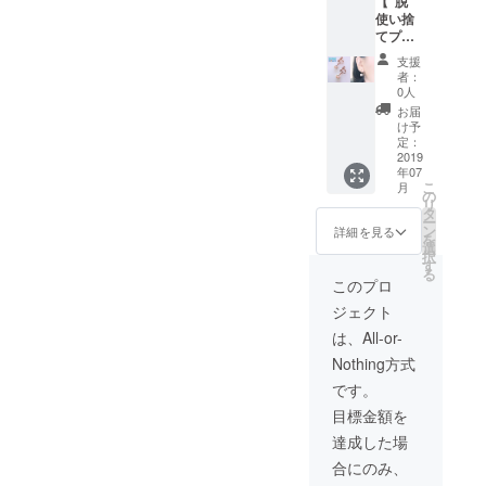
【”脱”
つ、発
ひとつ
全の国
使い捨
信度も
手作り
産材を
てプラ
高いで
してお
使用し
「SDGs
す。 脱
り、17
ている
支援
イヤリ
使い捨
本のガ
ため、
者：
ング or
てプラ
ラスを1
0人
お子様
ピア
スチッ
日かけ
のいる
お届
ス」】※
クと
て丁寧
け予
家庭に
画像は
SDGsに
定：
に埋め
特に人
イヤリ
2019
賛同す
込んだ
気で、
年07
ングタ
る射水
世界に
末永く
こ
月
イプの
市のガ
の
一つし
ご使用
リ
もので
ラス作
タ
かない
してい
ー
す。
家さん
ン
作品で
詳細を見る
ただけ
を
SDGsの
と共同
選
す。 長
ます。
択
ロゴが
で製作
す
く使っ
こちら
る
入った
しまし
ていた
このプロ
をご希
イヤリ
た。 職
だくた
望のサ
ジェクト
ング、
人がひ
め、あ
イズに
または
とつひ
えて私
は、All-or-
カット
ピアス
とつ手
たち
してご
Nothing方式
です。
作りし
も”脱”
自宅に
どちら
てお
使い捨
です。
お届け
かお選
り、17
てプラ
しま
目標金額を
びいた
本のガ
スチッ
す。 支
だき、
ラスを1
クをし
達成した場
援画面
支援画
日かけ
まし
の「備
合にのみ、
面の
て丁寧
た。 紫
考」欄