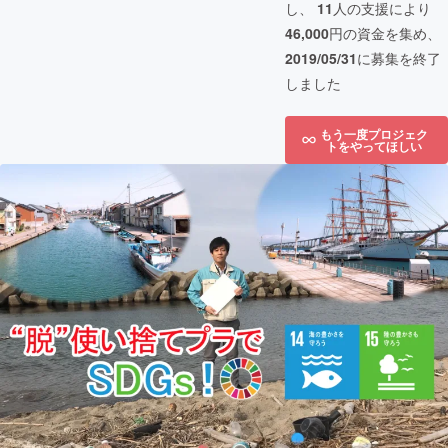
し、
11
人の支援により
46,000
円の資金を集め、
2019/05/31
に募集を終了
しました
もう一度プロジェク
トをやってほしい