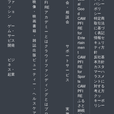
ます。
してい
ファ
映
FI
会
バシー
al
食品衛
ただけ
ッ
像
RE
・
ポリ
生法に
Goo
ます。
ショ
・
ア
相
も適合
まな板
シー
d
ン
映
した抗
カ
談
は見て
特定商
CAM
菌まな
画
の通り
デ
会
取引法
PFI
板で、
100％プ
ゲー
書
ミ
に基づ
RE
高純
ラス
ム・
籍
ー
く表記
for
度、高
チック
サー
・
と
品質で
情報セ
です。
Ente
ビス
雑
は
安心安
資源と
キュリ
rtain
開発
誌
全の国
して再
ク
サ
ティ方
men
産材を
利用し
出
ラ
ポ
針
t
使用し
やす
版
ウ
ー
反社基
CAM
ている
く、捨
ビジ
ビ
ド
ト
ため、
本方針
PFI
てる際
ネ
ュ
フ
サ
お子様
も何も
カスタ
RE
ス・
ー
のいる
ァ
ー
考えず
マーハ
for
家庭に
起業
テ
に捨て
ン
ビ
ラスメ
Spor
特に人
るので
ィ
デ
ス
ントに
ts
気で、
はな
ー
ィ
対する
末永く
CAM
く、資
・
ン
ご使用
源回収
考え方
PFI
ヘ
してい
グ
などに
クッ
RE
ただけ
ル
出して
と
キーポ
ふる
ます。
いただ
ス
は
リシー
さと
まな板
ける
ケ
プ
実
納税
は見て
と、そ
ア
ロ
施