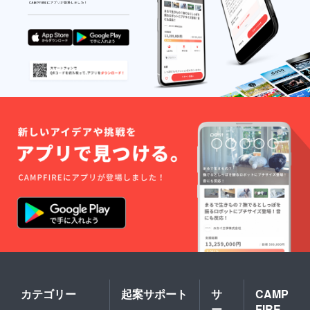
いガラ
【プラ
板で、
ス素材
スチッ
高純
を使用
クまな
度、高
し、職
板 ファ
品質で
人の技
イミ
安心安
術で17
リーサ
全の国
色のガ
イズ】
産材を
ラスを
大手総
使用し
ロゴ
合食品
ている
マーク
スー
ため、
に埋め
パーや
お子様
込みま
イタリ
のいる
した。
アンの
家庭に
職人が
チェー
特に人
ひとつ
ン店に
気で、
ひとつ
も採用
末永く
手作り
されて
ご使用
した、
いるプ
してい
世界に
ロ仕様
ただけ
一つし
のまな
ます。
かない
板で
まな板
作品で
す。 厚
は見て
す 【プ
さ
の通り
ラス
10mm
100％プ
チック
程度。
ラス
まな板
42cm×
チック
ファイ
25cmの
です。
カテゴリー
起案サポート
サ
CAMP
ミリー
ファミ
資源と
ー
FIRE