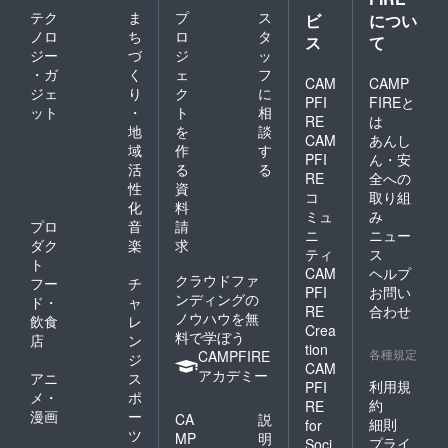
サイ
リー向
して再
テク
ま
プ
ス
ズ】 大
ビ
につい
けサイ
利用し
手総合
ズのも
ノロ
ち
ロ
タ
やす
ス
て
食品
のをお
く、捨
ジー
づ
ジ
ッ
スー
届けし
てる際
・ガ
く
ェ
フ
パーや
CAM
CAMP
ます。
も何も
ジェ
り
ク
に
イタリ
食品衛
考えず
PFI
FIREと
ット
・
ト
相
アンの
生法に
に捨て
RE
は
チェー
地
を
談
も適合
るので
CAM
あんし
ン店に
した抗
はな
域
作
す
PFI
ん・安
も採用
菌まな
く、資
活
る
る
されて
RE
全への
板で、
源回収
性
資
いるプ
高純
コ
取り組
などに
化
料
ロ仕様
度、高
出して
ミュ
み
のまな
プロ
音
請
品質で
いただ
ニ
ニュー
板で
安心安
ダク
楽
求
ける
ティ
ス
す。 厚
全の国
と、そ
ト
CAM
ヘルプ
さ
産材を
れだけ
クラウドファ
フー
チ
10mm
使用し
PFI
お問い
であな
ンディングの
ド・
ャ
程度。
ている
たも3R
RE
合わせ
ノウハウを無
飲食
レ
42cm×
ため、
に貢献
Crea
料で学ぼう
25cmの
お子様
店
ン
してい
tion
ファミ
各種規定
のいる
CAMPFIRE
ると言
ジ
CAM
リー向
家庭に
えま
アカデミー
アニ
ス
けサイ
利用規
PFI
特に人
す。
メ・
ポ
ズのも
気で、
約
RE
漫画
ー
のをお
CA
説
末永く
細則
for
届けし
ツ
ご使用
MP
明
プライ
Soci