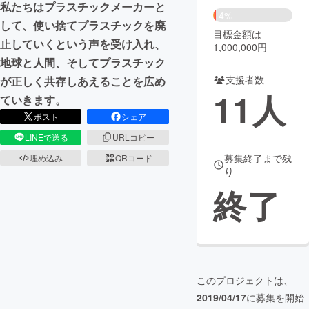
私たちはプラスチックメーカーと
4%
して、使い捨てプラスチックを廃
まちづくり・地域活性化
目標金額は
止していくという声を受け入れ、
1,000,000円
地球と人間、そしてプラスチック
CAMPFIRE for Social Good
CAMPFIRE Creation
支援者数
が正しく共存しあえることを広め
CAMPFIREふるさと納税
machi-ya
コミュニティ
11
人
ていきます。
ポスト
シェア
LINEで送る
URLコピー
募集終了まで残
埋め込み
QRコード
り
終了
このプロジェクトは、
2019/04/17
に募集を開始