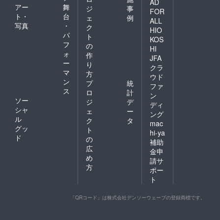
の通り
れだけ
AD
アー
舞
ジ
事
100％プ
であな
FOR
ト・
台
ラス
たも3R
ェ
例
ALL
チック
に貢献
写真
・
ク
HIO
です。
してい
パ
ト
KOS
資源と
ると言
フ
の
して再
HI
えま
ォ
作
利用し
す。
JFA
ー
やす
り
クラ
く、捨
マ
方
ウド
てる際
ン
プ
統
ファ
も何も
ス
ロ
計
考えず
ン
ソー
ジ
デ
に捨て
ディ
シャ
るので
ェ
ー
ング
はな
ル
ク
タ
mac
く、資
グッ
ト
hi-ya
源回収
ド
の
補助
などに
広
出して
金申
め
いただ
請サ
ける
方
ポー
と、そ
ト
れだけ
であな
たも3R
「QRコード」は株式会社デンソーウェーブの登録商標です。
に貢献
してい