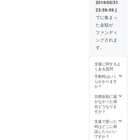
「備
に埋め
外線や
2019/05/31
にご記
考」欄
込んだ
水に強
入くだ
23:59:59
ま
にご記
世界に
く劣化
さい。
入くだ
一つし
が少な
でに集まっ
（○cm×
さい。
かない
いガラ
○cmと
た金額が
何も記
作品で
ス素材
ご記入
入がな
す。 長
を使用
ファンディ
くださ
い場
く使っ
し、職
い）
ングされま
合、イ
ていた
人の技
（指定
ヤリン
だくた
術で17
す。
がない
グをお
め、あ
色のガ
場合は
送りし
えて私
ラスを
ファミ
ます。
たち
ロゴ
リー向
支援に関するよ
お顔を
も”脱”
マーク
けサイ
くある質問
明るく
使い捨
に埋め
ズ
彩る
てプラ
手数料はいく
込みま
42cm×
SDGs
スチッ
らかかります
した。
25cmを
マーク
クをし
か？
【プラ
お送り
はお洒
まし
スチッ
しま
落でか
た。 紫
目標金額に届
クまな
す） ま
つ、発
外線や
かなかった場
板 ファ
な板は
信度も
水に強
合どうなりま
イミ
見ての
高いで
く劣化
すか？
リーサ
通り
す。
が少な
イズ】
100％プ
”脱”使
いガラ
支援で困った
大手総
ラス
い捨て
ス素材
時はどこに相
合食品
チック
プラス
を使用
談したらいい
スー
です。
チック
し、職
ですか？
パーや
資源と