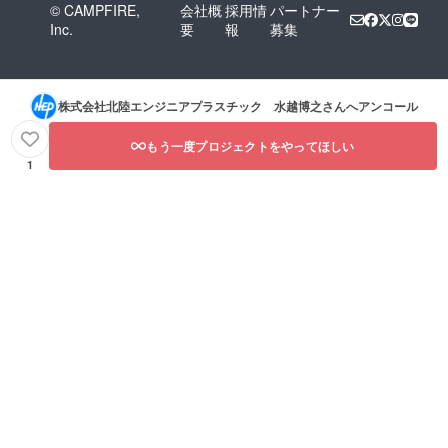
ると言
© CAMPFIRE,
会社概
採用情
パートナー
えま
Inc.
要
報
募集
す。
株式会社北陸エンジニアプラスチック 水越博之
さんへアンコール
もう一度プロジェクトをやってほしい
1