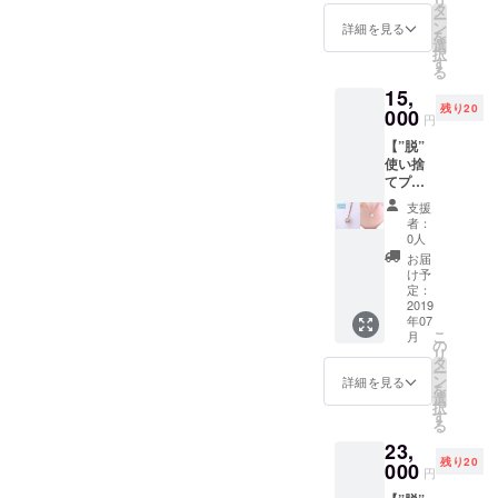
リ
スシー
ズ＞ 個
タ
ー
ンにも
人向け
ン
詳細を見る
を
プライ
サイ
選
択
ベート
ズ
す
る
にも使
38cm×
15,
用でき
21cm
残り20
るシン
000
ファミ
円
プルで
リー向
【”脱”
上品な
けサイ
使い捨
デザイ
ズ
てプラ
ンで
42cm×
「SDGs
す。
25cm
支援
ネック
”脱”使
当社の
者：
レ
い捨て
オー
0人
ス」】
プラス
ダーメ
お届
SDGsの
チック
イドま
け予
ロゴが
とSDGs
定：
な板で
入った
2019
に賛同
す。 食
年07
ネック
する射
品衛生
こ
月
レスで
水市の
の
法にも
リ
す。 首
ガラス
タ
適合し
ー
元にき
作家さ
ン
た抗菌
詳細を見る
を
らりと
んと共
選
まな板
択
光る
同で製
す
です。
る
SDGs
作しま
高純
23,
マーク
した。
度、高
残り20
はお洒
000
職人が
品質で
円
落でか
ひとつ
安心安