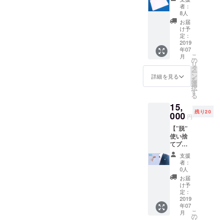
ノロジーに
イタリ
かをお伝えしま
者：
対応し、新
アンの
8人
す。 【「私たち
チェー
しいパ
にもできる
お届
ン店に
け予
SDGs！プラス
フォーマン
も採用
定：
チックと3Rがよ
されて
2019
スを追求
くわかるレポー
年07
いるプ
ト」内容】 ・
し、お客様
こ
月
ロ仕様
の
SDGsとは？ ・
リ
に満足いた
のまな
タ
プラスチックの
ー
板で
だける製品
ン
詳細を見る
一生 ・３Rっ
を
す。 厚
選
て？ ・これから
を造るため
択
さ
す
の地球環境 ・ど
る
社員一人一
10mm
んなことが私た
15,
程度。
人が日々努
ちにできるか な
残り20
50cm×
000
ど、目から鱗の
円
力し成長・
40cm以
プラスチックに
【”脱”
下のご
進化する会
関する情報をお
使い捨
希望の
届けします。 ※
社。
てプラ
サイズ
内容は変更・追
それが株式
「SDGs
で、
加される可能性
支援
ブロー
オー
会社北陸エ
者：
がありますので
チ」】
ダーメ
0人
ご了承ください
ンジニアプ
SDGsの
イドで
お届
ロゴが
ラスチック
お作り
け予
入った
しま
定：
です。
ブロー
2019
す。 ＜
年07
チは、
おすす
こ
月
ビジネ
めサイ
の