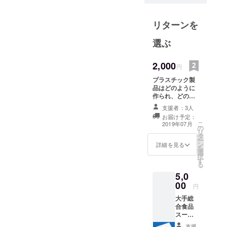
開発で応え
ています。
リターンを
「いいもの
をつくるに
選ぶ
はいい素
材、それと
2,000
円
人材、そし
プラスチック製
て信念」を
品はどのように
モットーに
作られ、どのよ
うに終わりを迎
社員一丸で
支援者：3人
えるのか。 使い
取り組み、
お届け予定：
捨てプラスチッ
こ
2019年07月
ユーザーに
の
ク製品がどのよ
リ
タ
うな流れで環境
喜ばれる企
ー
ン
に被害を及ぼし
詳細を見る
を
業作りを目
選
ているのか説明
択
指していま
す
します。 そして
る
私たちひとりひ
す。
5,0
とりが地球環境
00
のためにどのよ
円
うなことができ
日々進化す
大手総
るのか、3Rを実
る、プラス
合食品
行しどのように
スー
チックテク
SDGsを推進し
パーや
ていけばよいの
支援