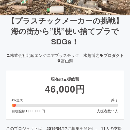
【プラスチックメーカーの挑戦】
海の街から”脱”使い捨てプラで
SDGs！
株式会社北陸エンジニアプラスチック 水越博之
プロダクト
富山県
現在の支援総額
46,000
円
終了
4
%達成
目標金額
1,000,000
円
支援者数
11
人
このプロジェクトは、
2019/04/17
に募集を開始し、
11
人の支援