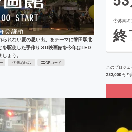
募集終
CAMPFIRE for Social Good
CAMPFIRE Creation
終
CAMPFIREふるさと納税
machi-ya
コミュニティ
忘れられない夏の思い出」をテーマに磐田駅北
を駆使した手作り３D映画館を今年はLED
ましょう。
ピー
埋め込み
QRコード
このプロジェ
232,000
円の