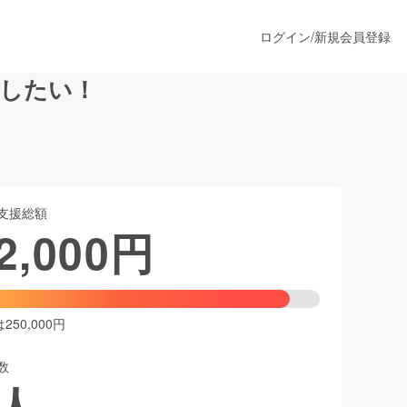
ログイン
/
新規会員登録
出したい！
うすぐ公開されます
支援総額
プロダクト
2,000
円
ファッション
スポーツ
50,000円
数
ア
ソーシャルグッド
人