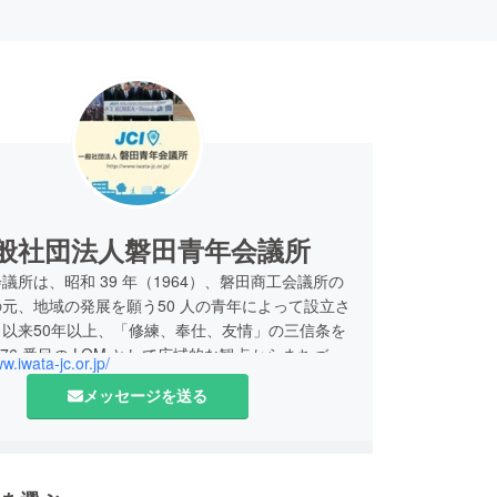
般社団法人磐田青年会議所
議所は、昭和 39 年（1964）、磐田商工会議所の
元、地域の発展を願う50 人の青年によって設立さ
以来50年以上、「修練、奉仕、友情」の三信条を
276 番目の LOM として広域的な観点からまちづく
w.iwata-jc.or.jp/
展開しています。
メッセージを送る