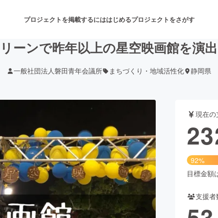
プロジェクトを掲載するには
はじめる
プロジェクトをさがす
クリーンで昨年以上の星空映画館を演
一般社団法人磐田青年会議所
まちづくり・地域活性化
静岡県
注目のリターン
注目の新着プロジェクト
募集終了が近いプロジェクト
も
現在の
音楽
舞台・パフォーマンス
23
ゲーム・サービス開発
フード・飲食店
92%
書籍・雑誌出版
アニメ・漫画
目標金額は2
支援者
チャレンジ
ビューティー・ヘルスケ
53