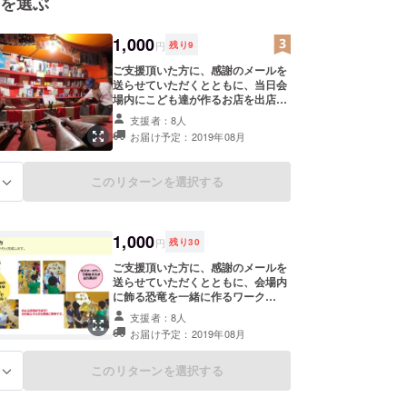
を選ぶ
1,000
円
残り
9
ご支援頂いた方に、感謝のメールを
送らせていただくとともに、当日会
場内にこども達が作るお店を出店し
ていただき、店員さんを体験してい
支援者：8人
ただきます。どんな店をやるかなど
お届け予定：2019年08月
事前にこども達で企画していただ
き、イベントを盛り上げていただき
たいと考えています。お店の運営、
このリターンを選択する
る
新しい友達との交流など学校ではな
かなか体験できないことをやってみ
ませんか？企画会議、ワークショッ
プは８月１１日（日）磐田市Iプラザ
1,000
円
残り
30
にて13時より開催いたします。
（ワークショップに来れないけど、
ご支援頂いた方に、感謝のメールを
当日だけでも参加可能です！） ※支
送らせていただくとともに、会場内
援時、必ず備考欄にワークショップ
に飾る恐竜を一緒に作るワーク
参加の有無をご記入ください。
ショップへ参加いただけます。１ｍ
支援者：8人
を超える恐竜をみんなの手で作り上
お届け予定：2019年08月
げ、イベントを盛り上げていただき
たいと思います。参加者が多ければ
多いほど会場は恐竜でいっぱい
このリターンを選択する
る
に！！ワークショップは８月１１日
（日）磐田市Iプラザにて13時より