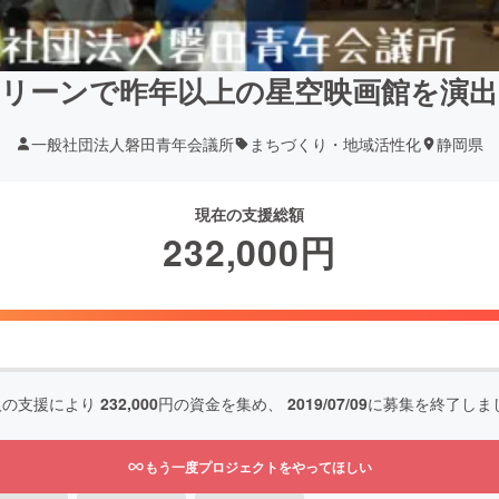
クリーンで昨年以上の星空映画館を演
一般社団法人磐田青年会議所
まちづくり・地域活性化
静岡県
現在の支援総額
232,000
円
人の支援により
232,000
円の資金を集め、
2019/07/09
に募集を終了しま
もう一度プロジェクトをやってほしい