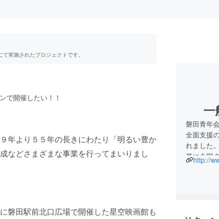
RE」にて実施されたプロジェクトです。
ーンで開催したい！！
一
磐田青年会
全面支援の
９年より５５年の長きにわたり「明るい豊か
れました。
成などさまざまな事業を行ってまいりまし
基に全国 
http://ww
り運動を
に磐田駅前北口広場で開催した星空映画館も