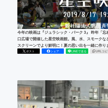
まちづくり・地域活性化
今年の映画は『ジュラシック・パーク 3』 昨年「
口広場で開催した星空映画館。風、水、スモークなど
スクリーンでより鮮明に！夏の思い出を一緒に作り
ポスト
シェア
LINEで送る
URLコ