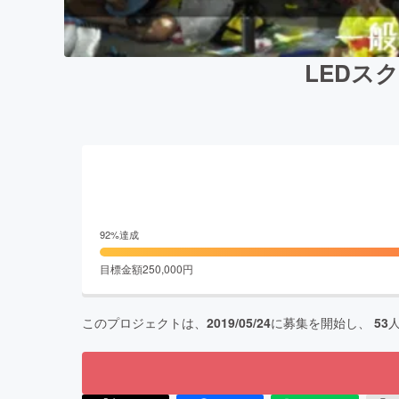
LEDス
92
%達成
目標金額
250,000
円
このプロジェクトは、
2019/05/24
に募集を開始し、
53