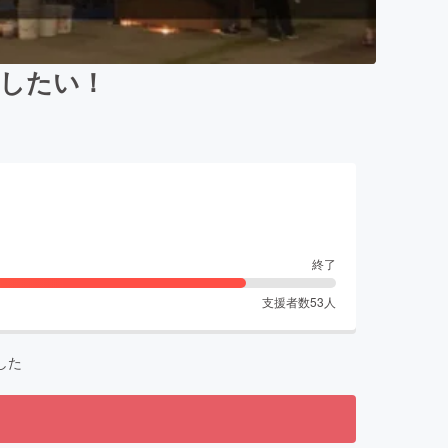
出したい！
終了
支援者数
53
人
した