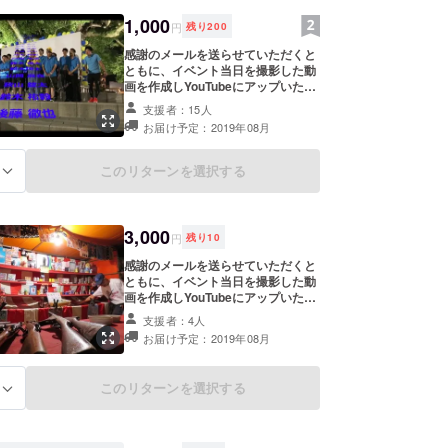
開催いたします。（当日はお昼頃よ
り組み立て設置を行いますので、
1,000
円
残り
200
ワークショップに来れないって方
は、そちらだけでも参加可能で
感謝のメールを送らせていただくと
す！） ※支援時、必ず備考欄にワー
ともに、イベント当日を撮影した動
クショップ参加の有無をご記入くだ
画を作成しYouTubeにアップいたし
さい。
ます。その動画の中に応援者として
支援者：15人
お名前を掲載させていただきます。
お届け予定：2019年08月
磐田の街を一緒に盛り上げたい、こ
ども達の喜ぶ顔が見たい、思い出に
残る夏休みをプレゼントした
このリターンを選択する
る
い・・・そんな想いのある方は是
非！ ※支援時、必ず備考欄に掲載ご
希望のお名前をご記入ください。記
入のない場合はFAAVOのユーザー名
3,000
円
残り
10
を掲載いたします。ご了承くださ
い。また、「お名前を掲載したくな
感謝のメールを送らせていただくと
い。」という方もいらっしゃるかと
ともに、イベント当日を撮影した動
思うので、希望されない場合もその
画を作成しYouTubeにアップいたし
旨をご記入ください。
ます。その動画の中に応援者として
支援者：4人
お子様のお名前を掲載させていただ
お届け予定：2019年08月
きます。また、当日会場内にこども
達が作るお店を出店していただき、
店員さんを体験していただきます。
このリターンを選択する
る
どんな店をやるかなど事前にこども
達で企画していただき、イベントを
盛り上げていただきたいと考えてい
ます。お店の運営、新しい友達との