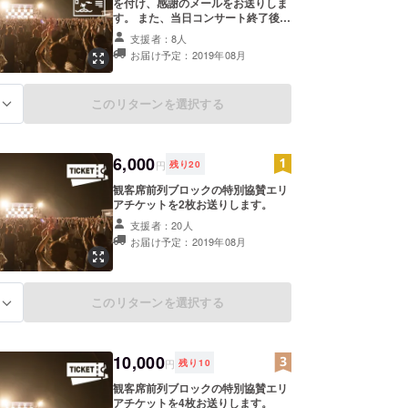
を付け、感謝のメールをお送りしま
す。 また、当日コンサート終了後、
会場内大型スクリーンにに上映する
支援者：8人
スタッフロールにお名前を掲載しま
お届け予定：2019年08月
す。 ※支援時、必ず備考欄にご希望
のお名前をご記入ください。 記入
のない場合はFAAVOのユーザー名を
このリターンを選択する
る
掲載いたします。ご了承ください。
6,000
円
残り
20
観客席前列ブロックの特別協賛エリ
アチケットを2枚お送りします。
支援者：20人
お届け予定：2019年08月
このリターンを選択する
る
10,000
円
残り
10
観客席前列ブロックの特別協賛エリ
アチケットを4枚お送りします。