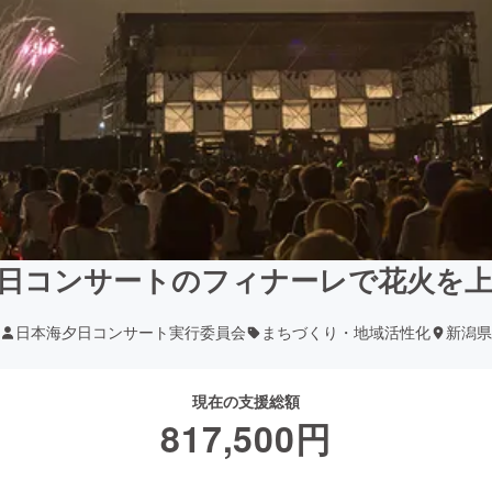
日コンサートのフィナーレで花火を
日本海夕日コンサート実行委員会
まちづくり・地域活性化
新潟県
現在の支援総額
817,500
円