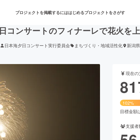
プロジェクトを掲載するには
はじめる
プロジェクトをさがす
日コンサートのフィナーレで花火を
日本海夕日コンサート実行委員会
まちづくり・地域活性化
新潟県
注目のリターン
注目の新着プロジェクト
募集終了が近いプロジェクト
も
現在の
音楽
舞台・パフォーマンス
81
ゲーム・サービス開発
フード・飲食店
102%
書籍・雑誌出版
アニメ・漫画
目標金額は8
支援者
チャレンジ
ビューティー・ヘルスケ
56