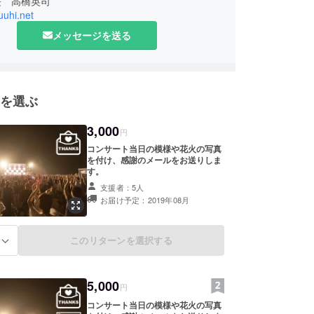
長 高橋英司
yuuhi.net
メッセージを送る
を選ぶ
3,000
円
コンサート当日の模様や花火の写真
を付け、感謝のメールをお送りしま
す。
支援者：5人
お届け予定：2019年08月
このリターンを選択する
る
5,000
円
コンサート当日の模様や花火の写真