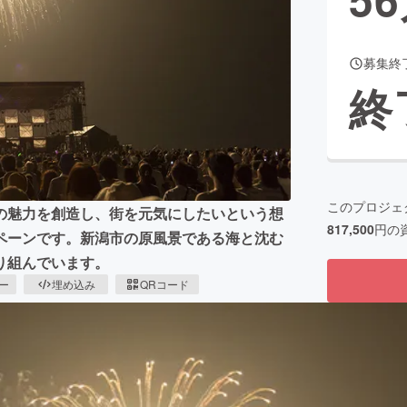
募集終
CAMPFIRE for Social Good
CAMPFIRE Creation
終
CAMPFIREふるさと納税
machi-ya
コミュニティ
このプロジェ
の魅力を創造し、街を元気にしたいという想
817,500
円の
ペーンです。新潟市の原風景である海と沈む
り組んでいます。
ピー
埋め込み
QRコード