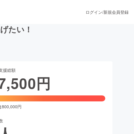
ログイン
/
新規会員登録
上げたい！
うすぐ公開されます
支援総額
プロダクト
7,500
円
ファッション
スポーツ
00,000円
数
ア
ソーシャルグッド
人