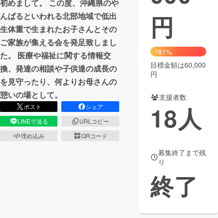
初めまして。 この度、沖縄県のや
円
んばるといわれる北部地域で低出
まちづくり・地域活性化
生体重で生まれたお子さんとその
ご家族が集える会を発足致しまし
CAMPFIRE for Social Good
CAMPFIRE Creation
181%
た。 医療や福祉に関する情報交
CAMPFIREふるさと納税
machi-ya
コミュニティ
目標金額は60,000
換、発達の相談や子供達の成長の
円
を見守ったり、何よりお母さんの
憩いの場として。
支援者数
18
人
ポスト
シェア
LINEで送る
URLコピー
埋め込み
QRコード
募集終了まで残
り
終了