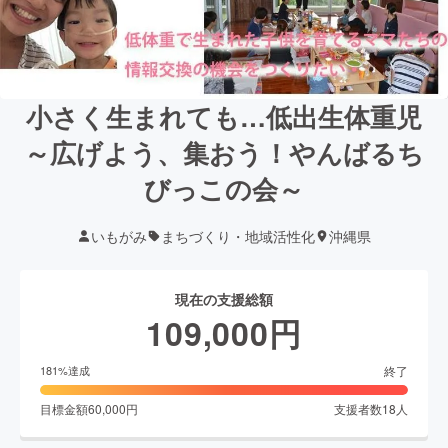
小さく生まれても…低出生体重児
～広げよう、集おう！やんばるち
びっこの会～
いもがみ
まちづくり・地域活性化
沖縄県
現在の支援総額
109,000
円
終了
181
%達成
目標金額
60,000
円
支援者数
18
人