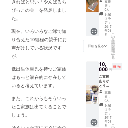
きればと思い「やんばるち
支援
す！ 協
者：
働作業
びっこの会」を発足しまし
0人
所ぬぶ
お届
い
た。
け予
てぃー
定：
だ 手作
2017
現在、いろいろなご縁で知
年01
り
こ
月
ティッ
の
り合えた10組程の親子にお
リ
シュカ
タ
ー
バーと
ン
詳細を見る
声がけしている状況です
を
福祉
選
択
サービ
す
が、
る
ス事業
10,
所のび
残り5
る 手
000
低出生体重児を持つご家族
円
作り
ご支援
はもっと潜在的に存在して
サー
ありが
ターア
いると考えています。
とうご
ンダ
ざいま
ギーの
支援
す！ 一
セット
者：
また、これからもそういっ
般社団
です！
0人
法人
一つ一
お届
たご家族は出てくることで
フォー
つ、心
け予
プレス
を込め
定：
しょう。
トWill
2017
て手作
年01
就労継
りして
こ
月
続支援A
そういった方にすぐに会の
いま
の