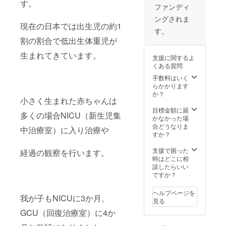
す。
す！
ファンディ
（特に
ングされま
塩は天
現在の日本では出生児の約1
候に影
す。
響され
割の割合で低出生体重児が
やすい
ため、
生まれてきています。
支援に関するよ
出来次
くある質問
第順次
発送し
手数料はいく
ていき
らかかります
ま
か？
小さく生まれた赤ちゃんは
す。）
大きさ
目標金額に届
多くの場合NICU（新生児集
によっ
かなかった場
て異な
合どうなりま
中治療室）に入り治療や
ります
すか？
が、ト
マト3～
支援で困った
経過の観察を行います。
5個、
時はどこに相
ゴー
談したらいい
ヤー2～
ですか？
4本で、
だいた
ヘルプページを
我が子もNICUに3か月、
い1.2～
見る
1.3kgの
GCU（回復治療室）に4か
セット
内容で