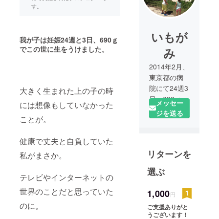
す。
いもが
我が子は妊娠24週と3日、690ｇ
でこの世に生をうけました。
み
2014年2月、
東京都の病
院にて24週3
大きく生まれた上の子の時
日、690ｇで
メッセー
には想像もしていなかった
我が子を出
ジを送る
ことが。
産しまし
た。
健康で丈夫と自負していた
2014年秋、
リターンを
地元沖縄県
私がまさか。
北部のやん
選ぶ
ばるに戻っ
テレビやインターネットの
てから育児
世界のことだと思っていた
1,000
円
に奮闘中で
のに。
す。
ご支援ありがと
うございます！
やんばる地