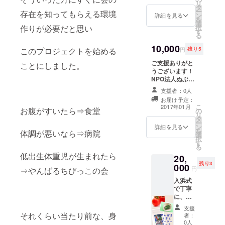
リ
型事業
す。
タ
ー
存在を知ってもらえる環境
所 夢
ン
詳細を見る
を
咲来
選
択
作りが必要だと思い
（ゆめ
す
る
さく
ら）さ
10,000
円
残り5
このプロジェクトを始める
ん手作
りのう
ご支援ありがと
ことにしました。
ちわと
うございます！
サー
NPO法人ぬぶい
ターア
てぃーだの協同
支援者：0人
ンダ
作業所にて作ら
お届け予定：
ギーラ
れたティッシュ
こ
2017年01月
お腹がすいたら⇒食堂
スクの
の
カバーと 福祉
リ
セット
タ
サービス事業所
ー
です！
ン
のびるさんの手
詳細を見る
を
体調が悪いなら⇒病院
一つ一
選
作りサーターア
択
つ、心
す
ンダギー、 屋我
る
を込め
地のマースの
低出生体重児が生まれたら
20,
て手作
セットです！ 一
残り3
000
りして
つ一つ、心を込
円
⇒やんばるちびっこの会
いま
めて手作りして
入浜式
す。 塩
います。 塩は入
で丁寧
は入浜
浜式で丁寧に、
に、手
式で丁
手間暇かけて作
間暇か
寧に、
られた屋我地の
支援
けて作
手間暇
それくらい当たり前な、身
マース（塩）。
者：
られた
かけて
0人
沖縄の青い海か