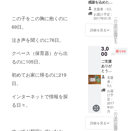
感謝を込めたお
域でもNICU
礼状をお送りさ
支援者：0人
せて頂きます。
を経て、医
お届け予定：
この子をこの胸に抱くのに
療や福祉の
こ
2017年01月
の
リ
力を借りな
タ
69日。
ー
ン
詳細を見る
がら生活を
を
選
択
している子
す
泣き声を聞くのに76日。
る
供、ご家族
3,0
がたくさん
残り30
クベース（保育器）から出
00
円
います。
るのに105日。
ご支援
そんなご家
ありが
族の憩いの
とうご
初めてお家に帰るのに219
ざいま
場作りを目
支援
す！
者：
指していま
日。
NPO法
0人
す。
人ぬぶ
お届
い
け予
インターネットで情報を探
てぃー
定：
ださん
2017
る日々。
年01
が１枚
こ
月
１枚、
の
リ
心を込
タ
ー
めて
ン
詳細を見る
を
作った
選
択