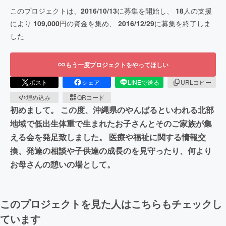
このプロジェクトは、
2016/10/13
に募集を開始し、
18
人の支援
により
109,000
円の資金を集め、
2016/12/29
に募集を終了しま
した
もう一度プロジェクトをやってほしい
ポスト
シェア
LINEで送る
URLコピー
埋め込み
QRコード
初めまして。 この度、沖縄県のやんばるといわれる北部
地域で低出生体重で生まれたお子さんとそのご家族が集
える会を発足致しました。 医療や福祉に関する情報交
換、発達の相談や子供達の成長のを見守ったり、何より
お母さんの憩いの場として。
このプロジェクトを見た人はこちらもチェックし
ています