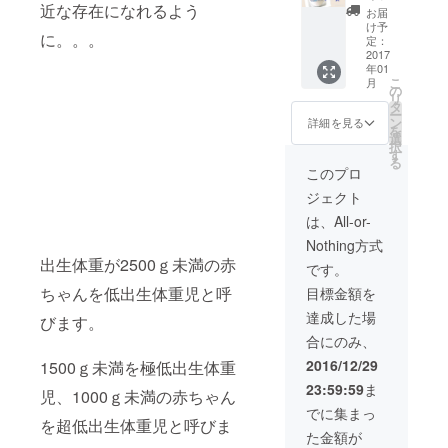
屋我地
近な存在になれるよう
作られ
ら作られたミネ
お届
のマー
た屋我
け予
ラル豊富なマー
に。。。
ス
定：
地の
スは現在イン
（塩）
2017
マース
ターネットでは
年01
。 沖縄
（塩）
手に入りませ
こ
月
の青い
の
。 沖縄
ん！
リ
海から
タ
の青い
ー
作られ
ン
海から
詳細を見る
を
たミネ
選
作られ
択
ラル豊
す
たミネ
る
富な
ラル豊
このプロ
マース
富な
ジェクト
は現在
マース
イン
は現在
は、All-or-
ター
イン
Nothing方式
ネット
ター
出生体重が2500ｇ未満の赤
では手
ネット
です。
に入り
では手
ちゃんを低出生体重児と呼
目標金額を
ませ
に入り
ん！ お
ませ
達成した場
びます。
野菜は
ん！
合にのみ、
畑から
そのま
2016/12/29
1500ｇ未満を極低出生体重
ま発送
23:59:59
ま
いたし
児、1000ｇ未満の赤ちゃん
ますの
でに集まっ
で鮮度
を超低出生体重児と呼びま
た金額が
抜群で