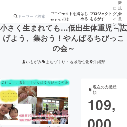
新
ロ
規
グ
会
プロジェクトを掲
はじ
プロジェクト
/
載するには
める
をさがす
イ
員
ン
登
小さく生まれても…低出生体重児～広
録
げよう、集おう！やんばるちびっこ
の会～
人気のプロ
注目のリ
注目の新着プロ
募集終了が近いプ
もうすぐ公開
ジェクト
ターン
ジェクト
ロジェクト
されます
いもがみ
まちづくり・地域活性化
沖縄県
アート・写真
音楽
現在の支援総
テクノロジー・ガジェット
ゲーム・サ
額
109,
映像・映画
書籍・雑誌
000
ビジネス・起業
チャレンジ