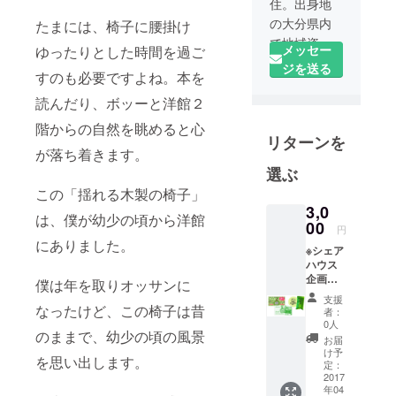
住。出身地
の大分県内
たまには、椅子に腰掛け
で地域資源
メッセー
ゆったりとした時間を過ご
活用ビジネ
ジを送る
すのも必要ですよね。本を
スなどを経
験。その
読んだり、ボッーと洋館２
後、地方と
階からの自然を眺めると心
リターンを
都市のつな
が落ち着きます。
ぎ役の必要
選ぶ
性を考え福
この「揺れる木製の椅子」
岡へ移住。
3,0
現在は、主
は、僕が幼少の頃から洋館
00
円
に九州内の
にありました。
※シェア
企業コンサ
ハウス
ルティング
企画作
僕は年を取りオッサンに
りワー
や自治体の
支援
ク
なったけど、この椅子は昔
者：
政策形成、
ショッ
0人
人材育成の
のままで、幼少の頃の風景
プにご
お届
参加で
け予
研修講師、
を思い出します。
きない
定：
古民家再生
方へ
2017
年04
は、地
プロジェク