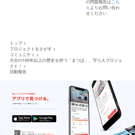
の問題報告は
こち
ク
所に、
ショッ
ら
よりお問い合わ
民宿や
プ時に
温泉施
せください
投票さ
設があ
せて頂
りま
きま
す。
す。
※【企業
枠】で
トップ
>
の参加
プロジェクトをさがす
>
券は、
コミュニティ
>
１枚に
つき２
大分の100年以上の歴史を持つ「まつば」、守り人プロジェ
名まで
クト！
>
ご参加
活動報告
頂けま
す。 ※
休憩場
所は、
洋館を
ご利用
できま
す。 ※
車で１
５分程
度の場
所に、
民宿や