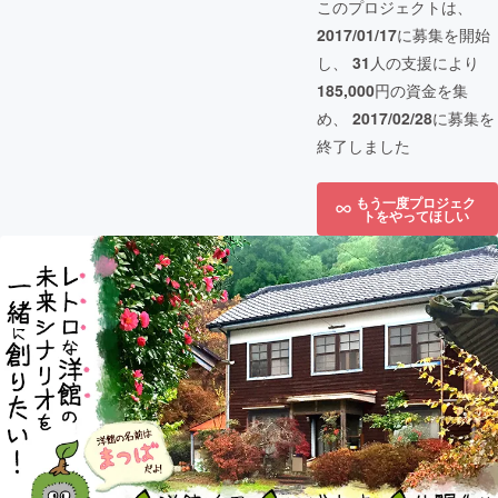
このプロジェクトは、
2017/01/17
に募集を開始
し、
31
人の支援により
185,000
円の資金を集
め、
2017/02/28
に募集を
終了しました
もう一度プロジェク
トをやってほしい