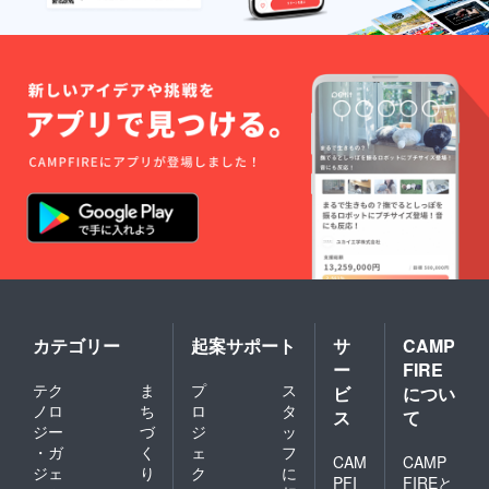
温泉施
設があ
りま
す。
カテゴリー
起案サポート
サ
CAMP
ー
FIRE
テク
ま
プ
ス
ビ
につい
ノロ
ち
ロ
タ
ス
て
ジー
づ
ジ
ッ
・ガ
く
ェ
フ
CAM
CAMP
ジェ
り
ク
に
PFI
FIREと