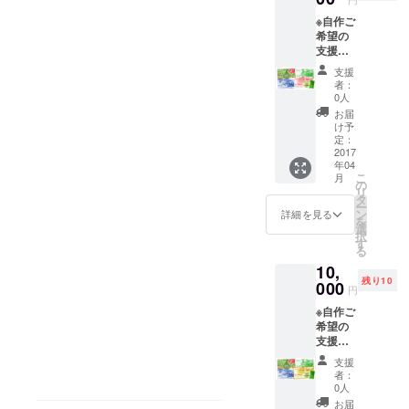
の名前
せて頂
※自作ご
アイデ
きま
希望の
アを事
す。 ※
支援者
前に
参加券
様に
メール
１枚
支援
は、掛
にて受
は、お
者：
札を郵
付、
１人分
0人
送させ
シェア
です。
お届
て頂き
ハウス
※休憩場
け予
ますの
企画作
定：
所は、
で、お
2017
りワー
洋館を
年04
名前を
ク
ご利用
こ
月
自由に
ショッ
の
できま
リ
書く
プ時に
タ
す。 ※
ー
（また
投票さ
ン
車で１
詳細を見る
を
は、掘
せて頂
選
５分程
択
る）な
きま
す
度の場
る
どして
す。 ※
所に、
10,
ご返
駐車場
民宿や
残り10
送、ま
000
づくり
温泉施
円
たは、
参加券
設があ
※自作ご
ワーク
１枚
りま
希望の
ショッ
は、お
す。
支援者
プ時に
１人分
様に
ご持参
です。
支援
は、掛
をよろ
※休憩場
者：
札を郵
しくお
所は、
0人
送させ
願いし
洋館を
お届