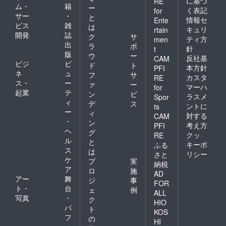
に基づ
RE
ム・
籍
ー
く表記
for
サー
・
と
情報セ
Ente
ビス
雑
は
キュリ
rtain
開発
誌
ク
サ
ティ方
men
出
ラ
ポ
針
t
版
ウ
ー
反社基
CAM
ビジ
ビ
ド
ト
本方針
PFI
ネ
ュ
フ
サ
カスタ
RE
ス・
ー
ァ
ー
マーハ
for
起業
テ
ン
ビ
ラスメ
Spor
ィ
デ
ス
ントに
ts
ー
ィ
対する
CAM
・
ン
考え方
PFI
ヘ
グ
クッ
RE
ル
と
キーポ
ふる
ス
は
リシー
さと
ケ
プ
実
納税
ア
ロ
施
AD
アー
舞
ジ
事
FOR
ト・
台
ェ
例
ALL
写真
・
ク
HIO
パ
ト
KOS
フ
の
HI