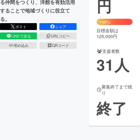
円
る仲間をつくり、洋館を有効活用
することで地域づくりに役立て
まちづくり・地域活性化
る。
148%
ポスト
シェア
目標金額は
CAMPFIRE for Social Good
CAMPFIRE Creation
125,000円
LINEで送る
URLコピー
CAMPFIREふるさと納税
machi-ya
コミュニティ
埋め込み
QRコード
支援者数
31
人
募集終了まで残
り
終了