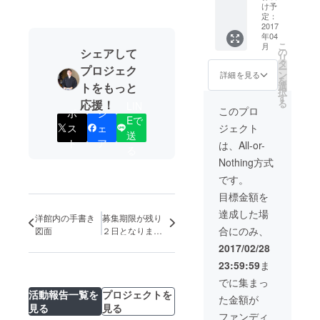
て頂き
ます。
ご利用
け予
ますの
※駐車場
定：
できま
で、御
2017
作りと
す。 ※
年04
社様の
シェア
車で１
こ
月
企業名
ハウス
の
シェアして
５分程
リ
を自由
企画作
タ
度の場
ー
プロジェク
に書く
りにご
ン
所に、
詳細を見る
を
（また
参加で
選
トをもっと
民宿や
択
は、掘
きない
す
温泉施
る
応援！
LIN
る）な
方へ
設があ
このプロ
ポ
シ
どして
Eで
は、地
りま
ス
ェ
ジェクト
ご返
元の製
す。
送
送、ま
ト
ア
茶（下
は、All-or-
る
たは、
郷製茶
Nothing方式
ワーク
組合）
ショッ
を贈ら
です。
プ時に
せて頂
目標金額を
ご持参
きま
をよろ
す。ま
達成した場
洋館内の手書き
募集期限が残り
しくお
た、洋
合にのみ、
図面
２日となりまし
願いし
館「ま
ます。
た！
つば」
2017/02/28
※ 駐車
キャラ
23:59:59
ま
場作り
クター
とシェ
の名前
でに集まっ
アハウ
アイデ
活動報告一覧を
プロジェクトを
た金額が
ス企画
アを事
見る
見る
作りに
前に
ファンディ