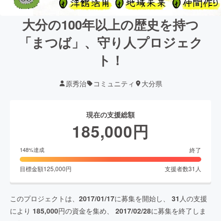
大分の100年以上の歴史を持つ
「まつば」、守り人プロジェク
ト！
原秀治
コミュニティ
大分県
現在の支援総額
185,000
円
終了
148
%達成
目標金額
125,000
円
支援者数
31
人
このプロジェクトは、
2017/01/17
に募集を開始し、
31
人の支援
により
185,000
円の資金を集め、
2017/02/28
に募集を終了しま