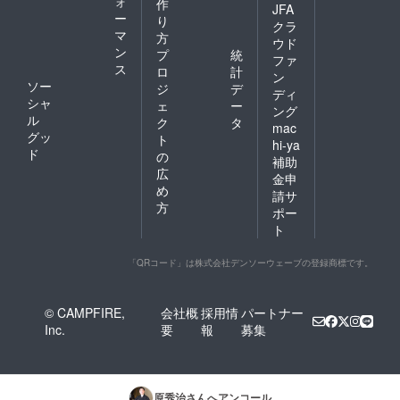
ォ
作
JFA
ー
り
クラ
マ
方
ウド
ン
プ
統
ファ
ス
ロ
計
ン
ソー
ジ
デ
ディ
シャ
ェ
ー
ング
ル
ク
タ
mac
グッ
ト
hi-ya
ド
の
補助
広
金申
め
請サ
方
ポー
ト
「QRコード」は株式会社デンソーウェーブの登録商標です。
© CAMPFIRE,
会社概
採用情
パートナー
Inc.
要
報
募集
原秀治
さんへアンコール