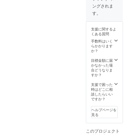
ご参加
メール
ングされま
できな
にて受
い方へ
付、
す。
は、地
シェア
元の製
ハウス
茶（下
企画作
支援に関するよ
郷製茶
りワー
くある質問
組合）
ク
を贈ら
ショッ
手数料はいく
せて頂
プ時に
らかかります
きま
投票さ
か？
す。ま
せて頂
た、洋
きま
目標金額に届
館「ま
す。 ※
かなかった場
つば」
参加券
合どうなりま
キャラ
１枚
すか？
クター
は、お
の名前
１人分
支援で困った
アイデ
です。
時はどこに相
アを事
※休憩場
談したらいい
前に
所は、
ですか？
メール
洋館を
にて受
ご利用
ヘルプページを
付、
できま
見る
シェア
す。 ※
ハウス
車で１
企画作
５分程
このプロジェクト
りワー
度の場