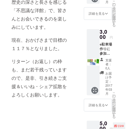
歴史の深さと長さを感じる
こ
月
元の製
の
ト「まつば
リ
茶（下
タ
「不思議な洋館」で、皆さ
ー
守り人」主
郷製茶
ン
詳細を見る
を
組合）
宰者など、
選
んとお会いできるのを楽し
択
を贈ら
す
地域の課題
る
せて頂
みにしています。
解決に取り
3,0
きま
す。ま
00
組んでいま
円
現在、おかげさまで目標の
た、洋
す。
※駐車場
館「ま
１１７％となりました。
作りに
つば」
【現職】株
参加で
キャラ
式会社ビ
きない
クター
支援
リターン（お返し）の枠
ズ・ナビ＆
方へ
の名前
者：
は、地
アイデ
0人
カンパ
も、まだ若干残っています
元の製
アを事
お届
ニー シニ
茶（下
前に
ので、是非、引き続きご支
け予
郷製茶
ア・コンサ
メール
定：
組合）
2017
援＆いいね・シェア拡散を
にて受
ルタント
年03
を贈ら
付、
こ
月
よろしくお願いします。
せて頂
シェア
の
リ
きま
ハウス
タ
ー
す。ま
企画作
ン
詳細を見る
を
た、洋
りワー
選
択
館「ま
ク
す
る
つば」
ショッ
5,0
キャラ
プ時に
残り20
クター
00
投票さ
円