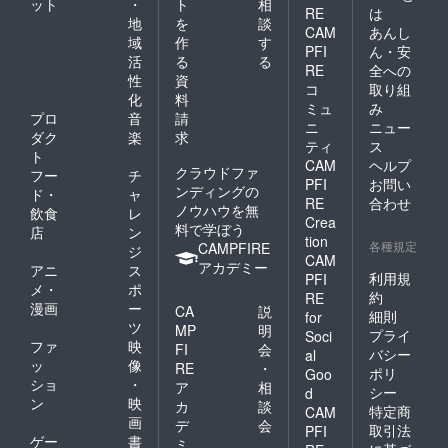
ット
・
ト
相
RE
は
地
を
談
CAM
あんし
域
作
す
PFI
ん・安
活
る
る
RE
全への
性
資
コ
取り組
化
料
ミュ
み
プロ
音
請
ニ
ニュー
ダク
楽
求
ティ
ス
ト
CAM
ヘルプ
クラウドファ
フー
チ
PFI
お問い
ンディングの
ド・
ャ
RE
合わせ
ノウハウを無
飲食
レ
Crea
料で学ぼう
店
ン
tion
各種規定
CAMPFIRE
ジ
CAM
アカデミー
アニ
ス
利用規
PFI
メ・
ポ
約
RE
漫画
ー
CA
説
細則
for
ツ
MP
明
プライ
Soci
ファ
映
FI
会
バシー
al
ッ
像
RE
・
ポリ
Goo
ショ
・
ア
相
シー
d
ン
映
カ
談
特定商
CAM
画
デ
会
取引法
PFI
ゲー
書
ミ