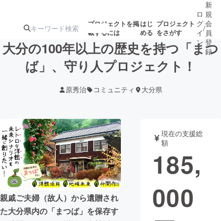
新
ロ
規
グ
会
プロジェクトを掲
はじ
プロジェクト
/
載するには
める
をさがす
イ
員
ン
登
大分の100年以上の歴史を持つ「まつ
録
ば」、守り人プロジェクト！
人気のプロ
注目のリ
注目の新着プロ
募集終了が近いプ
もうすぐ公開
原秀治
コミュニティ
大分県
ジェクト
ターン
ジェクト
ロジェクト
されます
アート・写真
音楽
現在の支援総
額
185,
テクノロジー・ガジェット
ゲーム・サ
000
映像・映画
書籍・雑誌
親戚ご夫婦（故人）から遺贈され
た大分県内の「まつば」を保存す
ビジネス・起業
チャレンジ