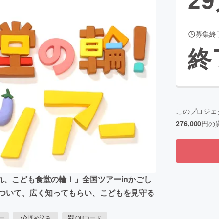
募集終
CAMPFIRE for Social Good
CAMPFIRE Creation
終
CAMPFIREふるさと納税
machi-ya
コミュニティ
このプロジェ
276,000
円の
、こども食堂の輪！」全国ツアーinかごし
について、広く知ってもらい、こどもを見守る
ピー
埋め込み
QRコード