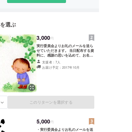
を選ぶ
3,000
円
実行委員会よりお礼のメールを送ら
せていただきます。 当日配布する資
料に、感謝の思いを込めて、お名前
を掲載させていただきます。もし、
支援者：7人
お名前の公開を望まない場合は、備
お届け予定：2017年10月
考へその旨を記載ください。会社、
団体名を希望の際も同様にお願いし
ます。
このリターンを選択する
る
5,000
円
・実行委員会よりお礼のメールを送