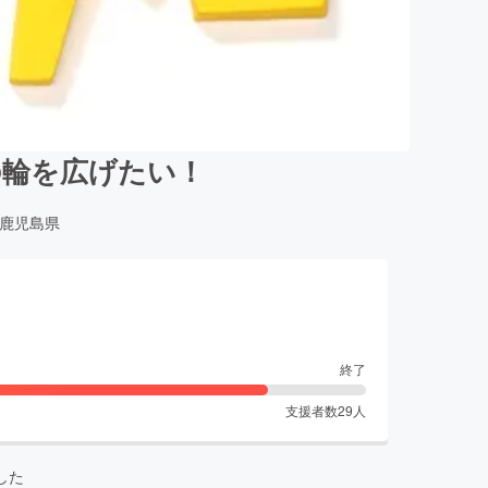
の輪を広げたい！
鹿児島県
終了
支援者数
29
人
した