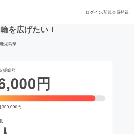
ログイン
/
新規会員登録
の輪を広げたい！
鹿児島県
うすぐ公開されます
支援総額
プロダクト
6,000
円
ファッション
スポーツ
00,000円
数
ア
ソーシャルグッド
人