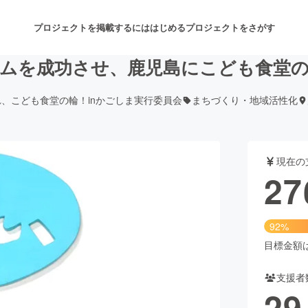
プロジェクトを掲載するには
はじめる
プロジェクトをさがす
ムを成功させ、鹿児島にこども食堂
、こども食堂の輪！inかごしま実行委員会
まちづくり・地域活性化
注目のリターン
注目の新着プロジェクト
募集終了が近いプロジェクト
も
現在の
音楽
舞台・パフォーマンス
27
ゲーム・サービス開発
フード・飲食店
92%
書籍・雑誌出版
アニメ・漫画
目標金額は3
支援者
チャレンジ
ビューティー・ヘルスケ
29