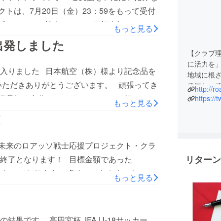
トは、7月20日（金）23：59をもって受付
援ならびにご協力により、目標金額の
もっと見る
金をいただきました。 ご支援金と合わせて、たくさ
出発しました
にありがとうございました。 ロアッソ熊本
【クラブ
に活力を
カー選手権（U-18)大会グループステージ第
入りました 日本航空（株）様より記念品を
地域に根
月22日（日）9時 ＠前橋市富士見総合グラン
いただきありがとうございます。 頑張ってき
発展し、
http://r
半1-1、後半0-1）（得点者：田尻） 悔しくも
ることに
怪我無く自分たちのサッカーをやり切ってき
https://t
もっと見る
ました。 連戦が続きます。 暑い中の戦いで
世界に開
！
てほしいです。 明後日は、トップチームも
フでレノファ山口と対戦します。 開場は、えが
未来のロアッソ戦士応援プロジェクト・クラ
ず、苦しい戦いが続きますが、チームはしっ
リターン
付終了となります！ 目標金額であった
。 多くのみなさまに熱いご声援を送ってい
金をいただいております。 多くのみなさまからのご
のご来場をお待ちしております。
もっと見る
ッソ熊本ユースの選手たちは全国大会に向け
 第42回日本クラブユー
ステージ】HグループFC東京、ジュビロ磐
A U-18サッカー