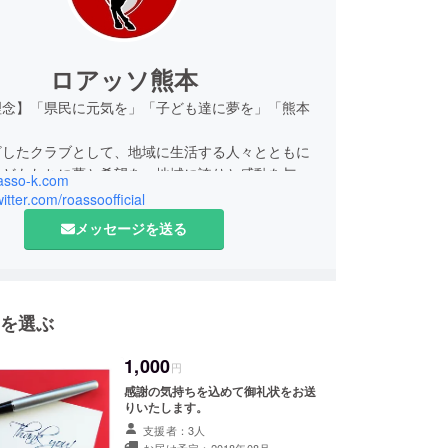
ロアッソ熊本
理念】「県民に元気を」「子ども達に夢を」「熊本
」
ざしたクラブとして、地域に生活する人々とともに
子どもたちに夢と希望を、地域に誇りと感動を与え
oasso-k.com
つとめ、クラブを軸としたコミュニティーを築き、
witter.com/roassoofficial
かれた豊かなスポーツ文化の創造に貢献します。
メッセージを送る
を選ぶ
1,000
円
感謝の気持ちを込めて御礼状をお送
りいたします。
支援者：3人
お届け予定：2018年08月