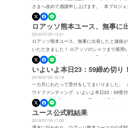
さまへ改めて感謝申し上げます。 本プロジェク
を完了いたしました。 多くのみなさまのご支
500,000円を超える534,000円のご支援
ロアッソ熊本ユース、無事に
んの応援メッセージもいただきました。 本当
2018/07/20 13:21
ユースは、昨日第42回全日本クラブユースサッ
ロアッソ熊本ユース、無事に出発したと連絡が
1試合を戦いました。 【グループステージ】7
いただきました！ ロアッソのシャツまで着用
ドロアッソ熊本ユース 1-2 FC東京U-18（前
ます！と心強いメッセージ。 暑い中ですが、
後半終了間際に逆転ゴールを許して敗戦となり
てほしいです！
いよいよ本日23：59締め切り
すが、昨日の悔しさをバネにしっかりと戦っ
2018/07/20 10:18
ホームゲーム 7/25（水）19：00キックオ
一カ月にわたって受付をしてまいりました、 
お健康スタジアムです。 なかなか勝利を掴め
ウドファンディング いよいよ本日23：59受
かりと前を向いてトレーニングに励んでいます
500,000円を超える534,000円のご支援
ただけると、大きな力になります！ みなさま
支援に心より感謝申し上げます。 本日、ロア
ユース公式戦結果
て出発をいたします。 そして今週末いよいよ大会を迎えます。
2018/07/18 17:05
スサッカー選手権（U-18）大会 【グループ
週末に行われた、ロアッソ熊本ユースの公式戦の結果です 高円宮杯 JF