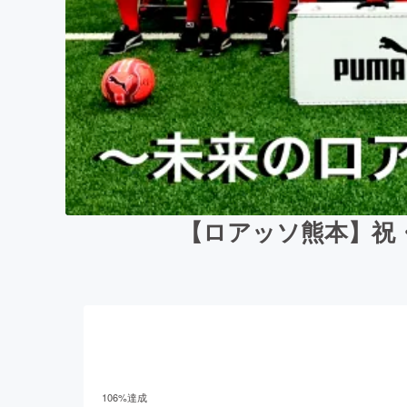
【ロアッソ熊本】祝
106
%達成