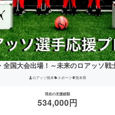
・全国大会出場！～未来のロアッソ戦
ロアッソ熊本
スポーツ
熊本県
現在の支援総額
534,000
円