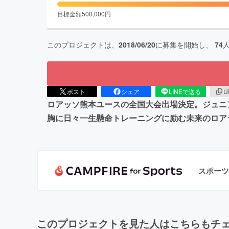
目標金額
500,000
円
このプロジェクトは、
2018/06/20
に募集を開始し、
74
ポスト
シェア
LINEで送る
U
ロアッソ熊本ユースの全国大会出場決定。ジュニ
胸に日々一生懸命トレーニングに励む未来のロア
スポーツ
このプロジェクトを見た人はこちらもチ