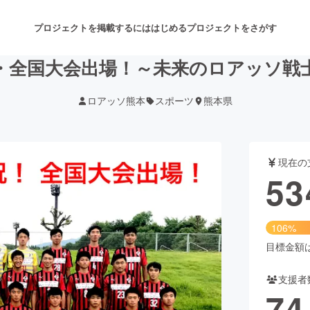
プロジェクトを掲載するには
はじめる
プロジェクトをさがす
・全国大会出場！～未来のロアッソ戦
ロアッソ熊本
スポーツ
熊本県
注目のリターン
注目の新着プロジェクト
募集終了が近いプロジェクト
も
現在の
音楽
舞台・パフォーマンス
53
ゲーム・サービス開発
フード・飲食店
106%
書籍・雑誌出版
アニメ・漫画
目標金額は5
支援者
チャレンジ
ビューティー・ヘルスケ
74