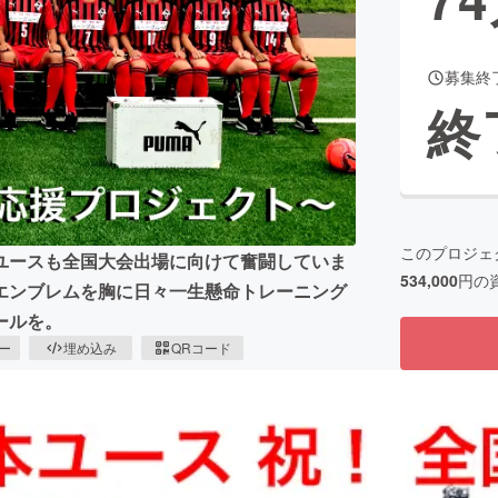
募集終
CAMPFIRE for Social Good
CAMPFIRE Creation
終
CAMPFIREふるさと納税
machi-ya
コミュニティ
このプロジェ
ユースも全国大会出場に向けて奮闘していま
534,000
円の
エンブレムを胸に日々一生懸命トレーニング
ールを。
ピー
埋め込み
QRコード