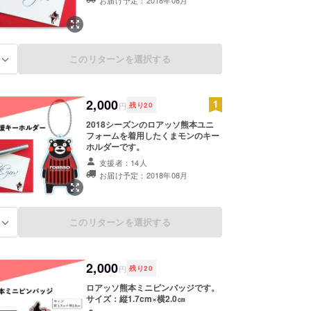
このリターンを選択する
る
2,000
円
残り
20
2018シーズンのロアッソ熊本ユニ
フォームを着用したくまモンのキー
ホルダーです。
支援者：14人
お届け予定：2018年08月
このリターンを選択する
る
2,000
円
残り
20
ロアッソ熊本ミニピンバッジです。
サイズ：縦1.7cm×横2.0㎝