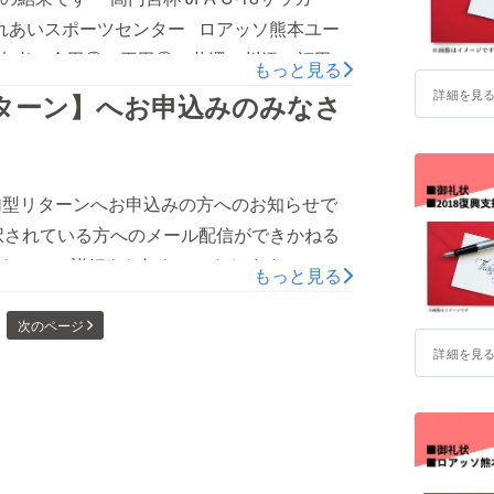
本ユース試合日程】 ①7月22日（日）9時
23日（月）11時30分キックオフ ＠前橋総
）（得点者：金田③、平田②、井澤、川添、福田）
もっと見る
水）11時30分キックオフ ＠前橋フットボー
ロアッソ熊本ユースは全勝で1位パートに進
詳細を見
ターン】へお申込みのみなさ
ムが、ノックアウトステージ進出となります。
 東海大学付属熊本星翔高校（前半：2-0、後
来を担うロアッソ熊本ユースの選手たちへ
------------------------------------------
加型リターンへお申込みの方へのお知らせで
本ユースはいよいよ7/20（金）に全国大会へ向け出発いたし
択されている方へのメール配信ができかねる
ての詳細をお知らせいたします。 -------
もっと見る
ープFC東京、ジュビロ磐田、ツエーゲン金
--------------------------------- 【ピッチサイドシート観戦参加
】 ①7月22日（日）9時キックオフ ＠前橋
ご案内いたします。 ↓↓↓ 【チケット受取につ
次のページ
30分キックオフ ＠前橋総合運動公園陸上競
詳細を見
ックオフ ＠前橋フットボールセンターA ※グ
お渡しします。 18：00にピッチサイドシー
ステージ進出となります。 ぜひ、ロアッソ
集合時間までは、お渡ししたチケットのお席
合時間に集合場所へお越しください。時間厳