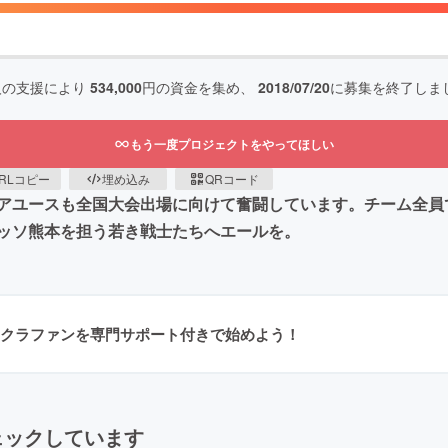
人の支援により
534,000
円の資金を集め、
2018/07/20
に募集を終了しま
もう一度プロジェクトをやってほしい
RLコピー
埋め込み
QRコード
アユースも全国大会出場に向けて奮闘しています。チーム全員
ッソ熊本を担う若き戦士たちへエールを。
クラファンを専門サポート付きで始めよう！
ェックしています