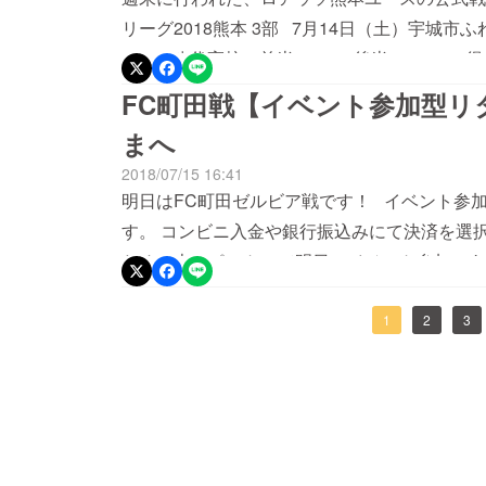
田、ツエーゲン金沢、ロアッソ熊本【ロアッソ熊
リーグ2018熊本 3部 7月14日（土）宇城市ふれあいスポーツセンター ロアッソ熊本ユー
キックオフ ＠前橋市富士見総合グランド ②7月
ス 8-1 八代高校（前半：4-0、後半：4-1
合運動公園陸上競技・サッカー場 ③7月25日（
この結果、県リーグ3部の前期日程が終了し、
FC町田戦【イベント参加型リ
ルセンターA ※グループステージ上位2チー
むことが決まりました。 高円宮杯 JFA U-18サッカーリーグ2018熊本1部 7月15日（日）
まへ
ぜひ、ロアッソ熊本ユースの活躍にご期待ください 残り時間、わずかですが最後まで
松前記念サッカー場 ロアッソ熊本ユース 4-0
ご支援のご協力をお願いさせてください。 未
2018/07/15 16:41
半：2-0）（得点者：小野田、上野、小島②） ---------------------
エールをお願いいたします。
明日はFC町田ゼルビア戦です！ イベント参
------------------------- ロアッソ熊
す。 コンビニ入金や銀行振込みにて決済を選
ます！ 大会スケジュールは以下の通りです。 第42回日本クラブユースサッカー選手権
ため、本レポートにて明日のイベント参加にあたっ
（U-18）大会 【グループステージ】Hグル
---------------------------------------------------
沢、ロアッソ熊本【ロアッソ熊本ユース試合日程
者様へ】 7/16(月・祝)の当日の流れについて
1
2
3
市富士見総合グランド ②7月23日（月）11時
いて】 15：30以降の時間に４ゲート前チケットブースにお越しいただき、お名前をお伝え
技・サッカー場③7月25日（水）11時30分キ
ください。 A席にお座りいただけるチケットを
ループステージ上位2チームが、ノックアウト
トへ移動するために集合していただきます。 
熊本ユースの活躍にご期待ください
で各イベントをお楽しみください。 以下の集
守でお願いします。 【集合時間】7/16（月・祝）18：00 ※時間厳守 【集合場所】えがお