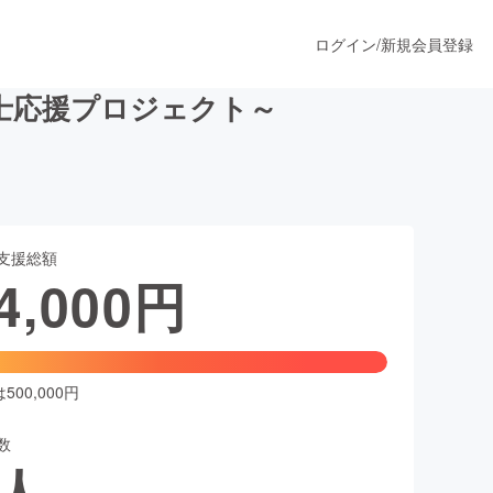
ログイン
/
新規会員登録
士応援プロジェクト～
うすぐ公開されます
支援総額
プロダクト
4,000
円
ファッション
スポーツ
00,000円
数
ア
ソーシャルグッド
人