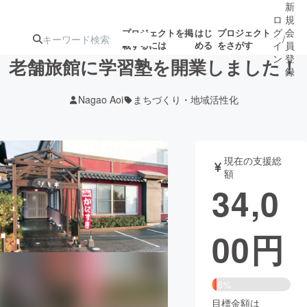
新
ロ
規
グ
会
プロジェクトを掲
はじ
プロジェクト
/
載するには
める
をさがす
イ
員
ン
登
老舗旅館に学習塾を開業しました！
録
Nagao Aoi
まちづくり・地域活性化
人気のプロ
注目のリ
注目の新着プロ
募集終了が近いプ
もうすぐ公開
ジェクト
ターン
ジェクト
ロジェクト
されます
現在の支援総
額
アート・写真
音楽
34,0
テクノロジー・ガジェット
ゲーム・サ
00
円
映像・映画
書籍・雑誌
6%
ビジネス・起業
チャレンジ
目標金額は