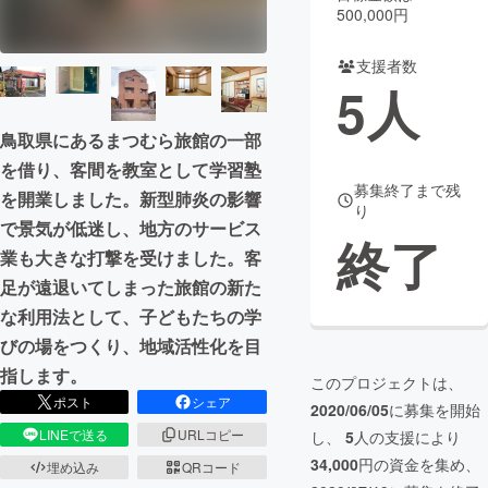
500,000円
まちづくり・地域活性化
支援者数
5
人
CAMPFIRE for Social Good
CAMPFIRE Creation
鳥取県にあるまつむら旅館の一部
CAMPFIREふるさと納税
machi-ya
コミュニティ
を借り、客間を教室として学習塾
募集終了まで残
を開業しました。新型肺炎の影響
り
で景気が低迷し、地方のサービス
終了
業も大きな打撃を受けました。客
足が遠退いてしまった旅館の新た
な利用法として、子どもたちの学
びの場をつくり、地域活性化を目
指します。
このプロジェクトは、
ポスト
シェア
2020/06/05
に募集を開始
LINEで送る
URLコピー
し、
5
人の支援により
34,000
円の資金を集め、
埋め込み
QRコード