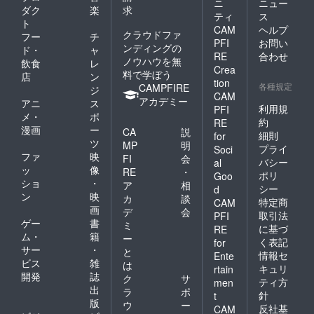
ニ
ニュー
ダク
楽
求
ティ
ス
ト
CAM
ヘルプ
クラウドファ
フー
チ
PFI
お問い
ンディングの
ド・
ャ
RE
合わせ
ノウハウを無
飲食
レ
Crea
料で学ぼう
店
ン
tion
各種規定
CAMPFIRE
ジ
CAM
アカデミー
アニ
ス
利用規
PFI
メ・
ポ
約
RE
漫画
ー
CA
説
細則
for
ツ
MP
明
プライ
Soci
ファ
映
FI
会
バシー
al
ッ
像
RE
・
ポリ
Goo
ショ
・
ア
相
シー
d
ン
映
カ
談
特定商
CAM
画
デ
会
取引法
PFI
ゲー
書
ミ
に基づ
RE
ム・
籍
ー
く表記
for
サー
・
と
情報セ
Ente
ビス
雑
は
キュリ
rtain
開発
誌
ク
サ
ティ方
men
出
ラ
ポ
針
t
版
ウ
ー
反社基
CAM