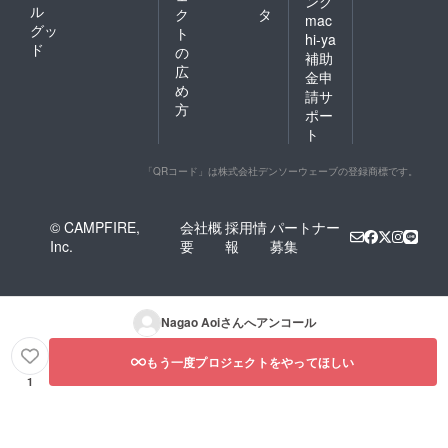
ング
ル
ク
タ
mac
グッ
ト
hi-ya
ド
の
補助
広
金申
め
請サ
方
ポー
ト
「QRコード」は株式会社デンソーウェーブの登録商標です。
© CAMPFIRE,
会社概
採用情
パートナー
Inc.
要
報
募集
Nagao Aoi
さんへアンコール
もう一度プロジェクトをやってほしい
1