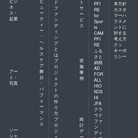
ビジ
ビ
ド
ト
本方針
PFI
ネ
ュ
フ
サ
カスタ
RE
ス・
ー
ァ
ー
マーハ
for
起業
テ
ン
ビ
ラスメ
Spor
ィ
デ
ス
ントに
ts
ー
ィ
対する
CAM
・
ン
考え方
PFI
ヘ
グ
クッ
RE
ル
と
キーポ
ふる
ス
は
リシー
さと
ケ
プ
実
納税
ア
ロ
施
AD
アー
舞
ジ
事
FOR
ト・
台
ェ
例
ALL
写真
・
ク
HIO
パ
ト
KOS
フ
の
HI
ォ
作
JFA
ー
り
クラ
マ
方
ウド
ン
プ
統
ファ
ス
ロ
計
ン
ソー
ジ
デ
ディ
シャ
ェ
ー