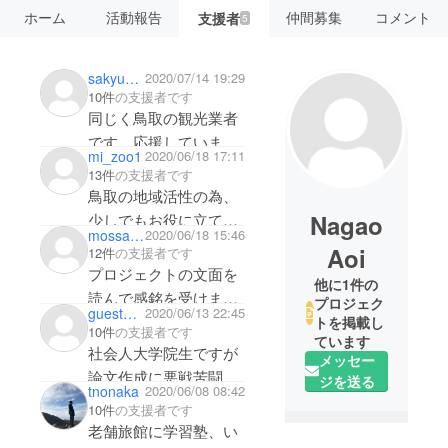
ホーム
活動報告
仲間募集
コメント
支援者
5
sakyupara
2020/07/14 19:29
10件
の支援者です
同じく鳥取の観光業者
です。応援していま
mi_zoo1
2020/06/18 17:11
す！頑張ってくださ
13件
の支援者です
い！
鳥取の地域活性の為、
Nagao
少しでもお役に立てれ
mossari441
2020/06/18 15:46
ば幸いです。毎年、正
Aoi
12件
の支援者です
月にまつむら旅館さん
プロジェクトの文面を
他に1件の
には、親戚一同で集
読んで感銘を受けまし
プロジェク
guest25ee4f40a294
2020/06/13 22:45
まってます。応援して
た！☺️少しでも足しに
トを掲載し
10件
の支援者です
います！頑張ってくだ
ています
していただけたらと思
社会人大学院生ですが
メッセー
さい！
います。応援していま
論文作成に悪戦苦闘し
ジを送る
tnonaka
2020/06/08 08:42
す！頑張ってくださ
てますが、アフターコ
10件
の支援者です
い！
ロナは鳥取の時代だと
老舗旅館に学習塾、い