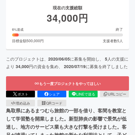
現在の支援総額
34,000
円
終了
6
%達成
目標金額
500,000
円
支援者数
5
人
このプロジェクトは、
2020/06/05
に募集を開始し、
5
人の支援に
より
34,000
円の資金を集め、
2020/07/19
に募集を終了しました
もう一度プロジェクトをやってほしい
ポスト
シェア
LINEで送る
URLコピー
埋め込み
QRコード
鳥取県にあるまつむら旅館の一部を借り、客間を教室と
して学習塾を開業しました。新型肺炎の影響で景気が低
迷し、地方のサービス業も大きな打撃を受けました。客
足が遠退いてしまった旅館の新たな利用法として、子ど