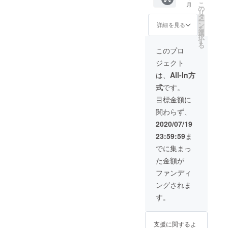
こ
月
冷凍し
の
リ
たもの
タ
ー
をお送
ン
詳細を見る
を
りしま
選
択
す。 気
す
る
候や船
このプロ
の状況
ジェクト
によっ
て、獲
は、
All-In方
れる魚
式
です。
介の種
類が異
目標金額に
なりま
関わらず、
すが、
数種類
2020/07/19
の魚介1
23:59:59
ま
キロ前
後を詰
でに集まっ
め合わ
た金額が
せでお
送りし
ファンディ
ます。※
ングされま
送料は
こちら
す。
が負担
しま
す。 ま
支援に関するよ
たお返