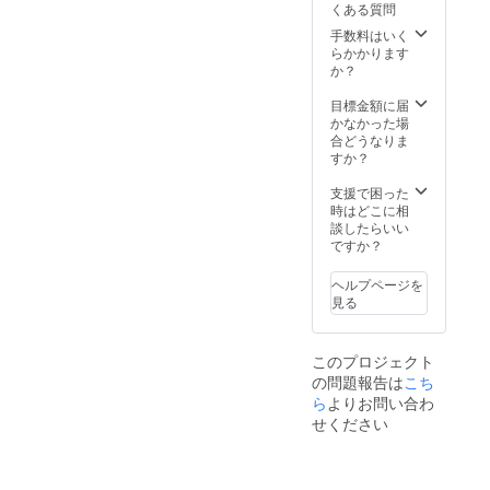
くある質問
しをお
送りす
手数料はいく
る前
らかかります
に、支
か？
援者様
にご連
目標金額に届
絡し、
かなかった場
アレル
合どうなりま
ギーの
すか？
確認を
させて
支援で困った
頂きま
時はどこに相
す。 お
談したらいい
送りす
ですか？
る魚介
の種類
ヘルプページを
に関し
見る
まし
て、直
前のご
このプロジェクト
連絡と
の問題報告は
こち
なって
しまい
ら
よりお問い合わ
ます。
せください
ご了承
くださ
いま
せ。