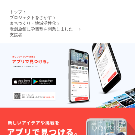
トップ
>
プロジェクトをさがす
>
まちづくり・地域活性化
>
老舗旅館に学習塾を開業しました！
>
※
支援者
写真は
イメー
ジで
す。