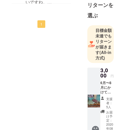
確信しました。ピンチ
いですね。
リターンを
はチャンス！応援して
鳥取を訪れたときは是
います！頑張ってくだ
選ぶ
非泊まってみたいで
さい！
す。
1
コロナに負けず頑張っ
目標金額
未達でも
てください、応援して
リターン
います！
が届きま
院試の勉強も頑張って
す
(All-in
ください、応援してい
方式)
ます。
3,0
00
円
6月〜8
月にか
けて、
賀露港
支援
で水揚
者：
げされ
5人
た鮮
お届
魚・魚
け予
介類
定：
を、下
2020
年08
処理し