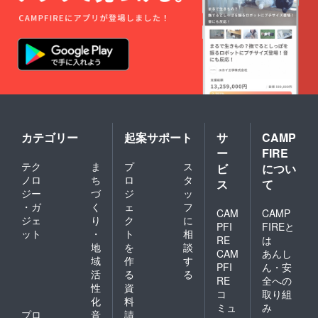
カテゴリー
起案サポート
サ
CAMP
ー
FIRE
テク
ま
プ
ス
ビ
につい
ノロ
ち
ロ
タ
ス
て
ジー
づ
ジ
ッ
・ガ
く
ェ
フ
CAM
CAMP
ジェ
り
ク
に
PFI
FIREと
ット
・
ト
相
RE
は
地
を
談
CAM
あんし
域
作
す
PFI
ん・安
活
る
る
RE
全への
性
資
コ
取り組
化
料
ミュ
み
プロ
音
請