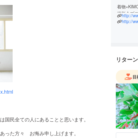
着物×KIM
撮影会プ
http://w
神宮前2
http://w
ロデュー
『橙～dai
撮影、ヘ
す。
リターン
目
ex.html
は国民全ての人にあることと思います。
あった方々 お悔み申し上げます。