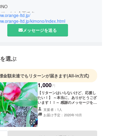
ONO
ロジェクト企画です。
ww.orange-ltd.jp/
丁目という原宿の静かでお洒落な場所にある着物プ
ww.orange-ltd.jp/kimono/index.html
ス
メッセージを送る
dai～』です☆
アメイクなどのトータルプロデュースも、承りま
を選ぶ
標金額未達でもリターンが届きます
(All-in方式)
1,000
円
【リターンはいらないけど、応援し
たい！】 ～本当に、ありがとうござ
います！！～ 感謝のメッセージを送
らせて頂きます。
支援者：1人
お届け予定：2020年10月