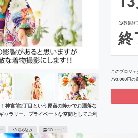
13
募集終
CAMPFIRE for Social Good
CAMPFIRE Creation
終
CAMPFIREふるさと納税
machi-ya
コミュニティ
このプロジェ
793,000
円の
す！神宮前2丁目という原宿の静かでお洒落な
、ギャラリー、プライベートな空間としてご利
ピー
埋め込み
QRコード