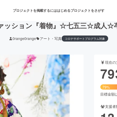
プロジェクトを掲載するには
はじめる
プロジェクトをさがす
ァッション『着物』☆七五三☆成人☆
0range0range
アート・写真
コロナサポートプログラム対象
注目のリターン
注目の新着プロジェクト
募集終了が近いプロジェクト
も
現在の
音楽
舞台・パフォーマンス
79
ゲーム・サービス開発
フード・飲食店
79%
書籍・雑誌出版
アニメ・漫画
目標金額は1
支援者
チャレンジ
ビューティー・ヘルスケ