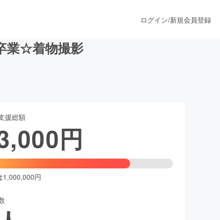
ログイン
/
新規会員登録
卒業☆着物撮影
うすぐ公開されます
支援総額
プロダクト
3,000
円
ファッション
スポーツ
,000,000円
数
ア
ソーシャルグッド