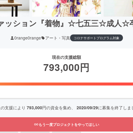
ァッション『着物』☆七五三☆成人☆
0range0range
アート・写真
コロナサポートプログラム対象
現在の支援総額
793,000
円
人の支援により
793,000
円の資金を集め、
2020/09/29
に募集を終了しま
もう一度プロジェクトをやってほしい