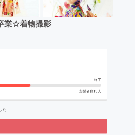
卒業☆着物撮影
終了
支援者数
13
人
した