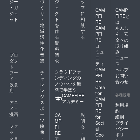
ジー
づ
ジ
ッ
・ガ
く
ェ
フ
CAM
CAMP
ジェ
り
ク
に
PFI
FIREと
ット
・
ト
相
RE
は
地
を
談
CAM
あんし
域
作
す
PFI
ん・安
活
る
る
RE
全への
性
資
コ
取り組
化
料
ミュ
み
プロ
音
請
ニ
ニュー
ダク
楽
求
ティ
ス
ト
CAM
ヘルプ
クラウドファ
フー
チ
PFI
お問い
ンディングの
ド・
ャ
RE
合わせ
ノウハウを無
飲食
レ
Crea
料で学ぼう
店
ン
tion
各種規定
CAMPFIRE
ジ
CAM
アカデミー
アニ
ス
利用規
PFI
メ・
ポ
約
RE
漫画
ー
CA
説
細則
for
ツ
MP
明
プライ
Soci
ファ
映
FI
会
バシー
al
ッ
像
RE
・
ポリ
Goo
ショ
・
ア
相