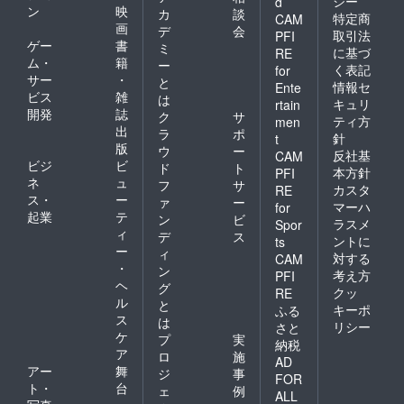
シー
d
ン
映
カ
談
特定商
CAM
画
デ
会
取引法
PFI
ゲー
書
ミ
に基づ
RE
ム・
籍
ー
く表記
for
サー
・
と
情報セ
Ente
ビス
雑
は
キュリ
rtain
開発
誌
ク
サ
ティ方
men
出
ラ
ポ
針
t
版
ウ
ー
反社基
CAM
ビジ
ビ
ド
ト
本方針
PFI
ネ
ュ
フ
サ
カスタ
RE
ス・
ー
ァ
ー
マーハ
for
起業
テ
ン
ビ
ラスメ
Spor
ィ
デ
ス
ントに
ts
ー
ィ
対する
CAM
・
ン
考え方
PFI
ヘ
グ
クッ
RE
ル
と
キーポ
ふる
ス
は
リシー
さと
ケ
プ
実
納税
ア
ロ
施
AD
アー
舞
ジ
事
FOR
ト・
台
ェ
例
ALL