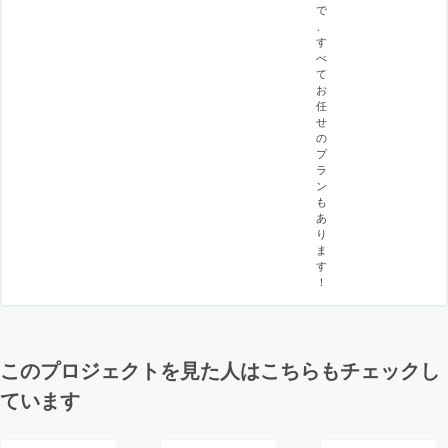
で
、
す
べ
て
お
任
せ
の
プ
ラ
ン
も
あ
り
ま
す
！
このプロジェクトを見た人はこちらもチェックし
ています