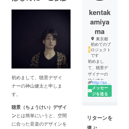
kentak
amiya
ma
東京都
初めてのプ
ロジェクト
です
初めまし
て、聴景デ
ザイナーの
初めまして、聴景デザイ
神山健太と
http://soundscapedesigner.jp/
ナーの神山健太と申しま
申します。
メッセー
す。
ジを送る
聴景（ちょ
うけい）デ
聴景（ちょうけい）デザイ
ザインとは
ン
とは簡単にいうと、空間
リターンを
簡単にいう
に合った音楽のデザインを
と、空間に
選ぶ