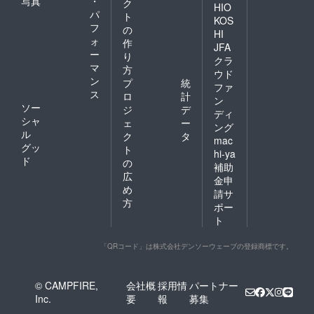
写真
・
ク
HIO
パ
ト
KOS
フ
の
HI
ォ
作
JFA
ー
り
クラ
マ
方
ウド
ン
プ
統
ファ
ス
ロ
計
ン
ソー
ジ
デ
ディ
シャ
ェ
ー
ング
ル
ク
タ
mac
グッ
ト
hi-ya
ド
の
補助
広
金申
め
請サ
方
ポー
ト
「QRコード」は株式会社デンソーウェーブの登録商標です。
© CAMPFIRE,
会社概
採用情
パートナー
Inc.
要
報
募集