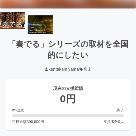
「奏でる」シリーズの取材を全国
的にしたい
kentakamiyama
音楽
現在の支援総額
0
円
終了
0
%達成
目標金額
300,000
円
支援者数
0
人