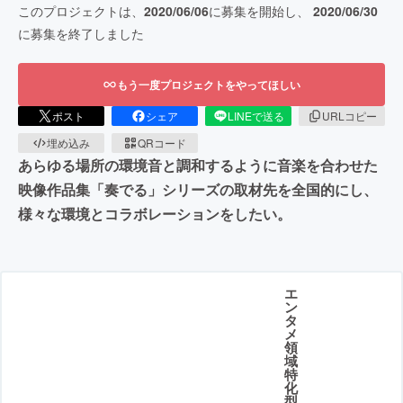
このプロジェクトは、
2020/06/06
に募集を開始し、
2020/06/30
に募集を終了しました
もう一度プロジェクトをやってほしい
ポスト
シェア
LINEで送る
URLコピー
埋め込み
QRコード
あらゆる場所の環境音と調和するように音楽を合わせた
映像作品集「奏でる」シリーズの取材先を全国的にし、
様々な環境とコラボレーションをしたい。
エ
ン
タ
メ
領
域
特
化
型