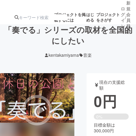
新
ロ
規
グ
会
プロジェクトを掲
はじ
プロジェクト
/
載するには
める
をさがす
イ
員
ン
登
「奏でる」シリーズの取材を全国的
録
にしたい
人気のプロ
注目のリ
注目の新着プロ
募集終了が近いプ
もうすぐ公開
kentakamiyama
音楽
ジェクト
ターン
ジェクト
ロジェクト
されます
アート・写真
音楽
現在の支援総
額
0
円
テクノロジー・ガジェット
ゲーム・サ
映像・映画
書籍・雑誌
0%
目標金額は
300,000円
ビジネス・起業
チャレンジ