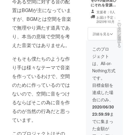
をDVD提供並び
今ある空間に対する音の配
にそれを音源化
置はBGMが主になっていま
したCDに加え、
支援者：0人
出資者の希望に
お届け予定：
すが、BGMとは空間を音楽
合わせた(寝る前
こ
2020年10月
の
や仕事中などの
リ
で無理やり満たす道具であ
タ
場面で使える)オ
ー
ン
リジナル音源を
詳細を見る
り、本当の意味で空間を考
を
選
１曲制作し、そ
択
す
れを差し上げま
えた音楽ではありません。
る
す。 １５分程度
このプロ
の楽曲になりま
ジェクト
そもそも僕たちのような作
す。 ※動画と音
源の著作権につ
は、All-or-
り手は様々なテーマで音楽
いては制作者に
Nothing方式
帰属する
を作っているわけで、空間
です。
のために作っているのでは
目標金額を
達成した場
ないので、空間に音をつけ
合にのみ、
るならばそこの為に音を作
2020/06/30
るのが当然の行為だと思っ
23:59:59
ま
ています。
でに集まっ
た金額が
このプロジェクトはその