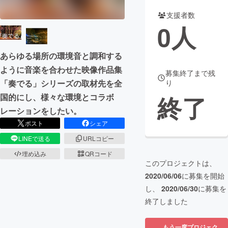
支援者数
まちづくり・地域活性化
0
人
CAMPFIRE for Social Good
CAMPFIRE Creation
あらゆる場所の環境音と調和する
CAMPFIREふるさと納税
machi-ya
コミュニティ
ように音楽を合わせた映像作品集
募集終了まで残
「奏でる」シリーズの取材先を全
り
終了
国的にし、様々な環境とコラボ
レーションをしたい。
ポスト
シェア
LINEで送る
URLコピー
埋め込み
QRコード
このプロジェクトは、
2020/06/06
に募集を開始
し、
2020/06/30
に募集を
終了しました
もう一度プロジェク