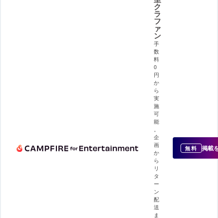
ク
ラ
フ
ァ
ン
手
数
料
0
円
か
ら
実
施
可
能
。
企
画
掲載
無料
か
ら
リ
タ
ー
ン
配
送
ま