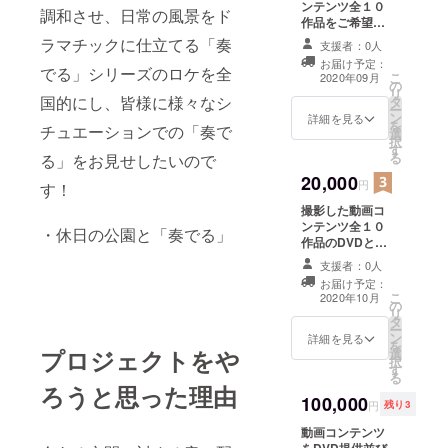
ンテンツ全１０
調和させ、日常の風景をド
作品をご希望に
よりDVDまたは
ラマチックに仕立てる「奏
支援者：0人
ファイル転送
お届け予定：
サービスで差し
でる」シリーズのロケを全
こ
2020年09月
の
上げます。 ※動
リ
国的にし、皆様に様々なシ
タ
画の著作権につ
ー
ン
いては制作者に
詳細を見る
を
チュエーションでの「奏で
選
帰属する
択
す
る
る」をお見せしたいので
20,000
円
す！
撮影した動画コ
ンテンツ全１０
・休日の公園と「奏でる」
作品のDVDとそ
れを音源化した
支援者：0人
特製ディスク(サ
お届け予定：
イン入り)を差し
こ
2020年10月
の
上げます。 ※動
リ
タ
画と音源の著作
ー
ン
権については制
詳細を見る
を
プロジェクトをや
選
作者に帰属する
択
す
る
ろうと思った理由
100,000
円
残り3
動画コンテンツ