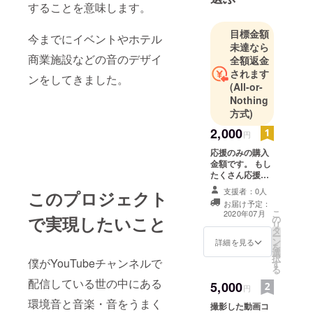
合った音楽
することを意味します。
のデザイン
目標金額
をすること
今までにイベントやホテル
未達なら
を意味しま
商業施設などの音のデザイ
全額返金
す。
されます
ンをしてきました。
(All-or-
今までにイ
Nothing
ベントやホ
方式)
テル商業施
2,000
円
設などの音
応援のみの購入
のデザイン
金額です。 もし
をしていま
たくさん応援し
ていただける方
す。
支援者：0人
このプロジェクト
は何口でも購入
お届け予定：
可能です。 一口
こ
2020年07月
で実現したいこと
の
からでも全然受
リ
タ
け付けます。 購
ー
ン
入者の方にはお
詳細を見る
を
選
礼のメッセージ
択
僕がYouTubeチャンネルで
す
をお送りしま
る
す。
配信している世の中にある
5,000
円
環境音と音楽・音をうまく
撮影した動画コ