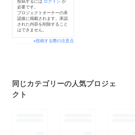
投稿するには
ログイン
が
した！現代の坂本龍
持ちと同時にこれだけ
必要です。
その方法は幾通りもあ
馬！？とかバナナキン
プロジェクトオーナーの承
不確かな挑戦にご協力
ると思っています。思
認後に掲載されます。承認
グとかミスターバナナ
いただいている人には
い描いた目標や夢は表
された内容を削除すること
とかメディアに出るた
とても感謝の気持ちで
はできません。
現しない限りは幻想と
びにいろんな異名がつ
いっぱいです。お一人
なって終わります。ど
※投稿する際の注意点
けられる僕ですが、今
一人のコメントにめ
んな形であれ、僕らの
回は坂本龍馬を軸に話
ちゃくちゃ勇気づけら
挑戦は体現していくつ
が進んでいっていまし
れています。最後の投
もりですので、懲りず
たね。本当は高杉晋作
稿になるので、発起人
に見続けて欲しいと
の先見性やグローバル
粟野と原田のこれから
思っています。必ず、
な目線の方が好きなん
の挑戦への想いをこち
同じカテゴリーの人気プロジェ
心震えるようなものを
ですけど。余談はこの
らで共有したいと思い
お届けすることを誓い
クト
辺で・・・今回のテレ
ます。NFC KUMAE発
ます。NFC KUMAE山
ビ放送でKumaeの活
起人粟野将伍「私の挑
勢拓弥
動、主にバナナペー
戦」本当に自分の好き
パーを紹介していただ
なことを楽しんで生き
けたのですが、最後に
ると決めたあの日か
新しい取り組みとし
ら、多くの人や農業と