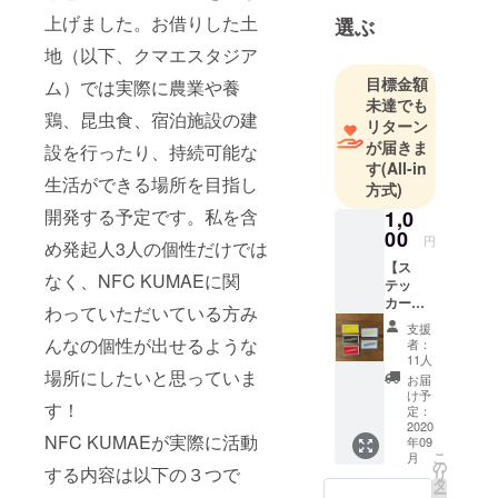
上げました。お借りした土
ナペーパー
選ぶ
｜Ashi｜ゴミ
地（以下、クマエスタジア
山｜イン
目標金額
ム）では実際に農業や養
ターン事業
未達でも
鶏、昆虫食、宿泊施設の建
｜スタディ
リターン
ツアー｜
が届きま
設を行ったり、持続可能な
す
(All-in
生活ができる場所を目指し
方式)
開発する予定です。私を含
1,0
00
円
め発起人3人の個性だけでは
【ス
なく、NFC KUMAEに関
テッ
カー
わっていただいている方み
セッ
支援
ト】 み
んなの個性が出せるような
者：
んなの
11人
想いで
場所にしたいと思っていま
お届
あつめ
け予
す！
るスポ
定：
ンサー
2020
NFC KUMAEが実際に活動
年09
「BAN
こ
月
ANAER
の
する内容は以下の３つで
リ
S」のロ
タ
ー