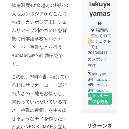
takuya
体感温度40℃超えの灼熱の
yamas
大地カンボジアからこんに
e
ちは。カンボジア王国シェ
ムリアップ州のゴミ山を背
福岡県
初めてのプ
景に日本語学校やバナナ
ロジェクト
ペーパー事業などを行う
です
2013年4月-
Kumae代表の山勢拓弥で
カンボジア
す。
在住｜
Kumae代表
takuyayamase
この度、7年間通い続けてい
｜
https://www.facebook.com/kumae.cambodia
ForbesJapa
る村にサッカーコートほど
http://kumae.net/ja/
https://twitter.com/takuyayamase
n30under30
の広さの土地をお借りし、
メッセー
｜2018年2月
関わっていただいている方
ジを送る
4日 情熱大陸
と「挑戦の連鎖」を生み出
｜第50回 社
会貢献者賞
せるようなモノを作りたい
受賞｜サッ
リターンを
と思いNFC KUMAEを立ち
カー｜バナ