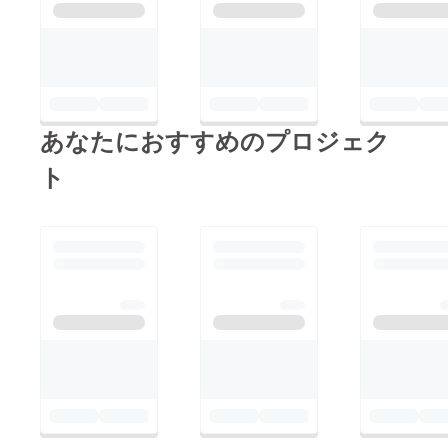
て、「NFC KUMAE」
いう自由な世界に出会
のことも紹介していた
い、今の自分がいる。
だけました！！ホーム
最初は漠然としたもの
ページも更新しました
だったけど、それが今
ので、ぜひご覧になっ
徐々に形になってきて
あなたにおすすめのプロジェク
てください。
いるのを感じる。やり
https://kumae.net
ト
たい事を口にして語っ
ていく事でそれが周り
の人に支えられて驚く
スピードで形になって
いく事を学んだ。同時
に自分が始めたものに
は責任が伴い、時には
それと向き合い、ケジ
メをつけなければいけ
ない時がくることも大
切な学び。本当に好き
なことを楽しんで生き