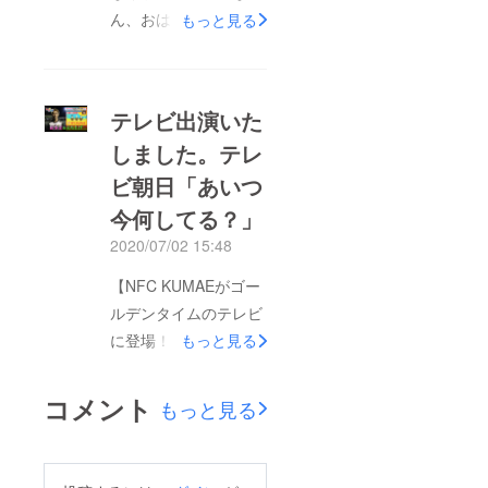
ん、おはこんばんにち
もっと見る
64名の方にご支援いた
は。NFC KUMAEの山
だき、お一人ひとりの
勢拓弥です。この度は
温かいコメントを改め
この投稿を見てくださ
て読ませていただき、
テレビ出演いた
りありがとうございま
感動しました。カンボ
しました。テレ
す！募集期間中の最後
ジアの実際の活動はコ
ビ朝日「あいつ
の投稿になると思いま
ロナの影響もあり、８
す。思えばNFC
今何してる？」
月末か９月上旬からに
KUMAEの構想から半
なります。私たちの活
2020/07/02 15:48
年以上が経ち、立ち上
動はhttps://kumae.net
【NFC KUMAEがゴー
げの経緯やチーム作
からご覧になれますの
ルデンタイムのテレビ
り、実際にやっていき
で、引き続き応援どう
に登場！】おはこんば
もっと見る
たいことなど、一つの
ぞ宜しくお願い致しま
んにちは。山勢です。
区切りとして走馬灯の
す！「挑戦」という抽
昨晩テレビ朝日放送の
ように頭によぎりま
コメント
もっと見る
象的な言葉は、実際に
「あいつ今なにして
す。やっていくことが
僕らの具体的な行動が
る？」にKumaeの活動
不確かなぶん、共感が
あってこそ伝わるもの
がフィーチャーされま
うめず、少し悔しい気
だと思っていますし、