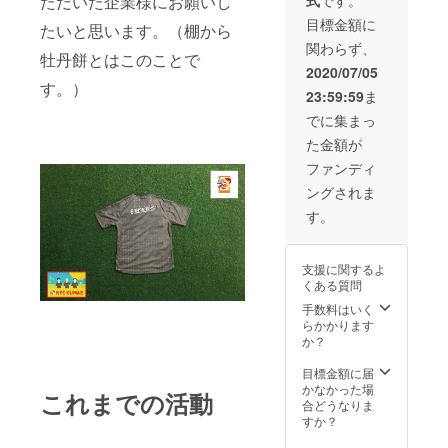
ただいた企業様にお願いし
式
です。
をお送
りいた
目標金額に
たいと思います。（棚から
しま
関わらず、
す。備
牡丹餅とはこのことで
考欄に
2020/07/05
ユニ
す。）
23:59:59
ま
フォー
ムのサ
でに集まっ
イズ
た金額が
（S、
M、L、
ファンディ
XL）と
ングされま
枚数の
記入を
す。
お願い
いたし
ます。
支援に関するよ
くある質問
手数料はいく
らかかります
か？
目標金額に届
かなかった場
これまでの活動
合どうなりま
すか？