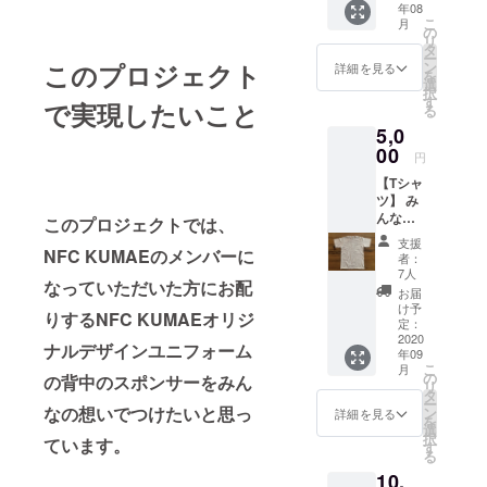
年08
ご自身
AERS
こ
月
負担で
ステッ
の
リ
お願い
カー×5
タ
ー
いたし
枚セッ
このプロジェクト
ン
詳細を見る
を
ます。
ト
選
択
また、
す
で実現したいこと
る
ツアー
5,0
券は施
行され
00
円
ない限
【Tシャ
り失効
ツ】 み
いたし
んなの
ませ
このプロジェクトでは、
想いの
ん。ツ
支援
スポン
NFC KUMAEのメンバーに
アーの
者：
サー
お申し
7人
なっていただいた方にお配
「BAN
込みは
お届
ANAER
Kumae
け予
りするNFC KUMAEオリジ
S」のT
のHPか
定：
シャツ
2020
ら可能
ナルデザインユニフォーム
年09
１着 サ
ですの
こ
月
イズを
で、そ
の
の背中のスポンサーをみん
リ
お選び
の際に
タ
ー
くださ
なの想いでつけたいと思っ
「スポ
ン
詳細を見る
を
い（S、
ンサー
選
択
ています。
M/L、
のクラ
す
る
L）
ウド
10,
ファン