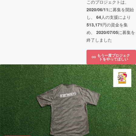
このプロジェクトは、
2020/06/11
に募集を開始
し、
64
人の支援により
513,171
円の資金を集
め、
2020/07/05
に募集を
終了しました
もう一度プロジェク
トをやってほしい