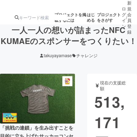
新
ロ
規
グ
会
プロジェクトを掲
はじ
プロジェクト
/
載するには
める
をさがす
イ
員
ン
登
一人一人の想いが詰まったNFC
録
KUMAEのスポンサーをつくりたい！
人気のプロ
注目のリ
注目の新着プロ
募集終了が近いプ
もうすぐ公開
takuyayamase
チャレンジ
ジェクト
ターン
ジェクト
ロジェクト
されます
アート・写真
音楽
現在の支援総
額
513,
テクノロジー・ガジェット
ゲーム・サ
171
映像・映画
書籍・雑誌
「挑戦の連鎖」を生み出すことを
ビジネス・起業
チャレンジ
目的に立ち上げたサッカーコンセ