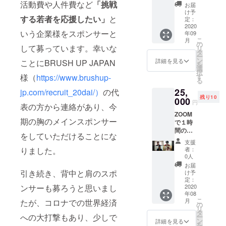
カー×5
活動費や人件費など
「挑戦
お届
Tシャツ
け予
する若者を応援したい」
と
1着
定：
NFC
2020
いう企業様をスポンサーと
年09
KUMAE
こ
月
のユニ
の
して募っています。幸いな
リ
フォー
タ
ー
ム1着
ン
詳細を見る
ことにBRUSH UP JAPAN
を
こちら
選
択
のリ
様（
https://www.brushup-
す
る
ターン
25,
jp.com/recruit_20dai/）
の代
をお選
残り10
びの方
000
円
表の方から連絡があり、今
は備考
ZOOM
欄に ユ
期の胸のメインスポンサー
で１時
ニ
間の
フォー
をしていただけることにな
Kumae
ム（S M
支援
バナナ
L XL）
りました。
者：
ペー
Tシャツ
0人
パー工
（S M/L
お届
房ご案
L）のサ
引き続き、背中と肩のスポ
け予
内や個
イズを
定：
ンサーも募ろうと思いまし
人的な
2020
必ず明
年08
質問
記して
こ
月
たが、コロナでの世界経済
（質問
くださ
の
リ
内容は
い。
タ
への大打撃もあり、少しで
ー
なんで
ン
詳細を見る
を