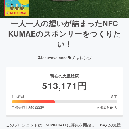
一人一人の想いが詰まったNFC
KUMAEのスポンサーをつくりた
い！
takuyayamase
チャレンジ
現在の支援総額
513,171
円
終了
41
%達成
目標金額
1,250,000
円
支援者数
64
人
このプロジェクトは、
2020/06/11
に募集を開始し、
64
人の支援