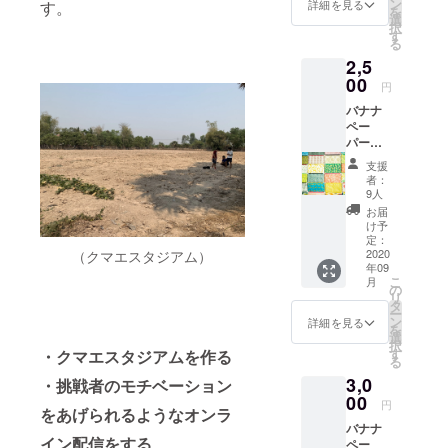
ゴス
ン
詳細を見る
す。
を
テッ
選
択
カー×5
す
る
枚
2,5
00
円
バナナ
ペー
パーブ
ランド
支援
「Ashi
者：
」の
9人
ポーチ
お届
小 size
け予
80-
定：
125mm
2020
（クマエスタジアム）
年09
(高-幅)
こ
月
カード
の
リ
が入る
タ
ー
サイズ
ン
詳細を見る
を
です。
選
択
ご購入
す
・クマエスタジアムを作る
る
者には
3,0
メール
・挑戦者のモチベーション
アドレ
00
円
をあげられるようなオンラ
スにカ
バナナ
タログ
イン配信をする
ペー
をお送