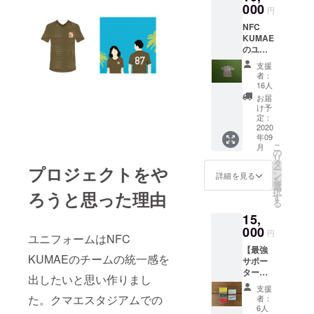
000
ディン
円
グのリ
NFC
ター
KUMAE
ン」と
のユニ
いう件
フォー
名で
支援
ム1着
メッ
者：
（お届
セージ
16人
けする
をよろ
お届
ユニ
しくお
け予
フォー
定：
願いい
ムには
2020
たしま
年09
メイン
す。
こ
月
スポン
の
リ
サーの
タ
プロジェクトをや
ー
ロゴと
ン
詳細を見る
を
肩スポ
選
択
ろうと思った理由
ンサー
す
る
のロゴ
15,
も印字
されま
000
円
ユニフォームはNFC
す。）
【最強
KUMAEのチームの統一感を
サポー
ター
出したいと思い作りまし
セッ
支援
ト】 ス
た。クマエスタジアムでの
者：
テッ
6人