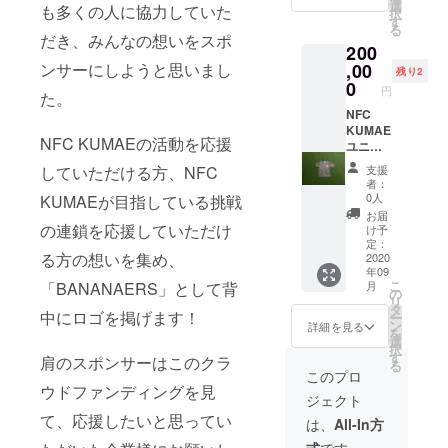
も可）
選
も多くの人に協力していた
択
ができ
す
る
る権
だき、みんなの想いをスポ
200
利。時
間帯な
ンサーにしようと思いまし
,00
残り2
どはご
0
円
た。
都合に
合わせ
NFC
ます。
KUMAE
NFC KUMAEの活動を応援
1つの券
ユニ
で最大
フォー
していただける方、NFC
支援
20人ま
ムの肩
者：
で参加
のスポ
0人
KUMAEが目指している挑戦
可能
ンサー
お届
権 今期
の連鎖を応援していただけ
け予
（2021
定：
る方の想いを集め、
年4月ま
2020
年09
で）の
こ
「BANANAERS」として背
月
NFC
の
リ
KUMAE
タ
中にロゴを掲げます！
ー
ユニ
ン
詳細を見る
を
フォー
選
択
ムに印
す
肩のスポンサーはこのクラ
る
字しま
このプロ
す。 ユ
ウドファンディングを見
ジェクト
ニ
て、応援したいと思ってい
フォー
は、
All-In方
ム10着