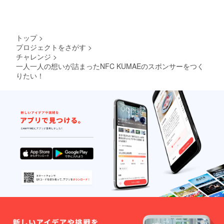
ていくと決め、自分の
道を開拓しながら進ん
でいくことは、つら
トップ
>
プロジェクトをさがす
>
く、傷つくことだって
チャレンジ
>
ある。そんな時に支え
一人一人の想いが詰まったNFC KUMAEのスポンサーをつく
てもらえたのは今の
りたい！
NFC KUMAE の存在だ
と身をもって感じてい
る。僕がそう感じたよ
うにNFC KUMAE には
可能性が広がってい
る。これからいろんな
想いをもったメンバー
が集まり築き上げてい
くのが楽しみで仕方な
い。僕はこれからカン
ボジアで体に優しい野