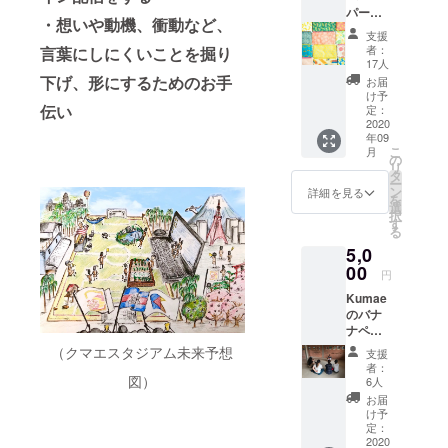
パーブ
りいた
・想いや動機、衝動など、
ランド
しま
支援
「Ashi
す。
者：
言葉にしにくいことを掘り
」の
BANAN
17人
ポーチ
AERS
下げ、形にするためのお手
お届
大 size
ステッ
け予
105-
伝い
カー×5
定：
175mm
2020
枚セッ
年09
(高-幅)
ト
こ
月
お札入
の
リ
れや筆
タ
ー
箱など
ン
詳細を見る
を
にちょ
選
択
うど良
す
る
いサイ
5,0
ズで
す。 ご
00
円
購入者
Kumae
には
のバナ
メール
ナペー
アドレ
パー工
スにカ
（クマエスタジアム未来予想
支援
房ツ
タログ
者：
アー参
図）
をお送
6人
加券
りいた
お届
（お一
しま
け予
人） 交
す。
定：
通費は
2020
BANAN