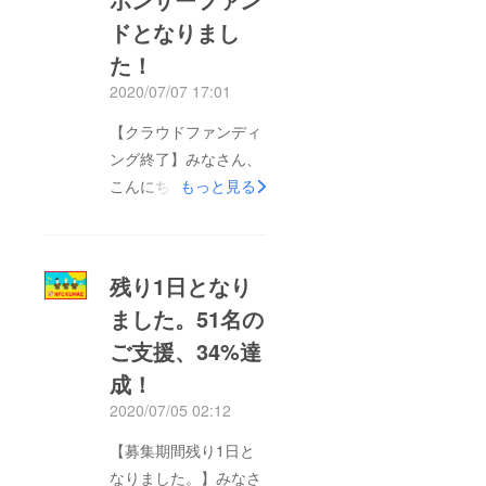
ドとなりまし
た！
2020/07/07 17:01
【クラウドファンディ
ング終了】みなさん、
こんにちは。NFC
もっと見る
KUMAEの山勢拓弥で
す。「一人一人の想い
が詰まったNFC
残り1日となり
KUMAEのスポンサー
ました。51名の
をつくりたい！」のク
ご支援、34%達
ラウドファンディング
にご参加、ご協力、
成！
シェアいただき大変あ
2020/07/05 02:12
りがとうございまし
【募集期間残り1日と
た。目標達成金額には
なりました。】みなさ
届きませんでしたが、