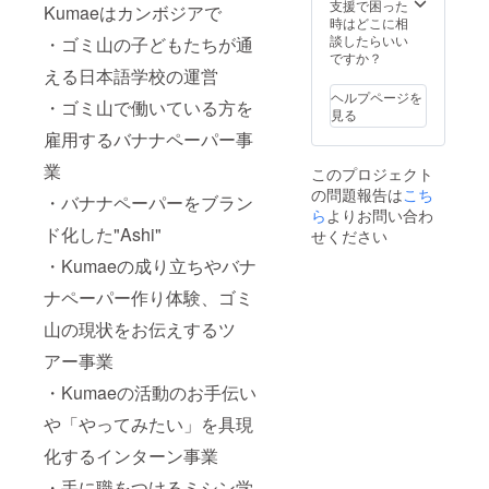
支援で困った
Kumaeはカンボジアで
時はどこに相
談したらいい
・ゴミ山の子どもたちが通
ですか？
える日本語学校の運営
ヘルプページを
・ゴミ山で働いている方を
見る
雇用するバナナペーパー事
業
このプロジェクト
の問題報告は
こち
・バナナペーパーをブラン
ら
よりお問い合わ
ド化した"Ashi"
せください
・Kumaeの成り立ちやバナ
ナペーパー作り体験、ゴミ
山の現状をお伝えするツ
アー事業
・Kumaeの活動のお手伝い
や「やってみたい」を具現
化するインターン事業
・手に職をつけるミシン学