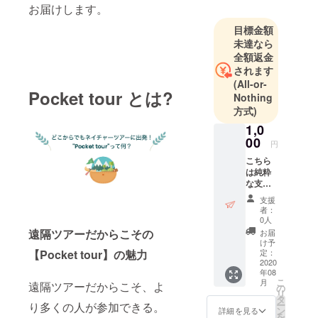
お届けします。
目標金額
未達なら
全額返金
されます
(All-or-
Pocket tour とは?
Nothing
方式)
1,0
00
円
こちら
は純粋
な支援
のお願
支援
いで
者：
す。支
0人
援した
遠隔ツアーだからこその
お届
いとい
け予
うお気
定：
【Pocket tour】の魅力
持ちを
2020
年08
お預か
こ
月
遠隔ツアーだからこそ、よ
りして
の
リ
Pocket
タ
ー
り多くの人が参加できる。
tour発
ン
詳細を見る
を