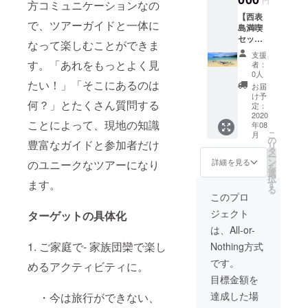
方コミュニケーションなの
8月〜
8月〜
に。サ
【西表
2020年
2020年
ラダ
で、ツアーガイドと一体に
島満喫
11月）
11月
に。 か
セッ
と西表
なって楽しむことができま
けすぎ
ト】 ・
島の天
ても塩
支援
西表島
日塩１
す。「あれをもっとよく見
者：
辛くな
海のデ
パック
0人
い。
イツ
たい！」「そこにあるのは
を提供
お届
【旨味
アーチ
しま
け予
たっぷ
何？」とたくさん質問する
ケット
す。 ま
定：
りな甘
2枚
2020
た、感
い塩】
ことによって、現地の知識
年08
（有効
謝の気
をご堪
こ
月
期限：
持ちの
の
能くだ
豊富なガイドと参加者だけ
リ
2020年
メッ
タ
さい。
ー
8月〜
セージ
ン
詳細を見る
のユニークなツアーになり
を
2021年
をお送
選
択
8月）
りいた
ます。
す
る
・グッ
しま
このプロ
ドアウ
す。 オ
ジェクト
ターゲットの具体化
トドア
ンライ
オリジ
ンツ
は、All-or-
ナルT
アーは
1. ご家庭で- 家族団欒で楽し
Nothing方式
シャツ
zoomで
2枚 ・
実施し5
です。
めるアクティビティに。
感謝の
接続ま
目標金額を
気持ち
で参加
のメッ
可能で
達成した場
・今は旅行ができない、
セージ
す(実質