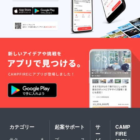
カテゴリー
起案サポート
サ
CAMP
ー
FIRE
テク
ま
プ
ス