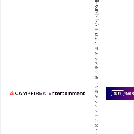
型
ク
ラ
フ
ァ
ン
手
数
料
0
円
か
ら
実
施
可
能
。
企
画
掲載
無料
か
ら
リ
タ
ー
ン
配
送