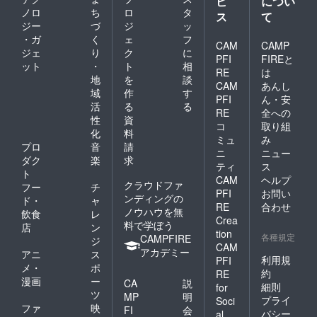
ビ
につい
ノロ
ち
ロ
タ
ス
て
ジー
づ
ジ
ッ
・ガ
く
ェ
フ
CAM
CAMP
ジェ
り
ク
に
PFI
FIREと
ット
・
ト
相
RE
は
地
を
談
CAM
あんし
域
作
す
PFI
ん・安
活
る
る
RE
全への
性
資
コ
取り組
化
料
ミュ
み
プロ
音
請
ニ
ニュー
ダク
楽
求
ティ
ス
ト
CAM
ヘルプ
クラウドファ
フー
チ
PFI
お問い
ンディングの
ド・
ャ
RE
合わせ
ノウハウを無
飲食
レ
Crea
料で学ぼう
店
ン
tion
各種規定
CAMPFIRE
ジ
CAM
アカデミー
アニ
ス
利用規
PFI
メ・
ポ
約
RE
漫画
ー
CA
説
細則
for
ツ
MP
明
プライ
Soci
ファ
映
FI
会
バシー
al