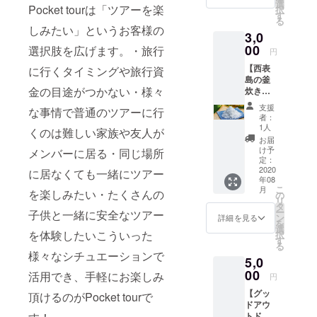
展のた
選
Pocket tourは「ツアーを楽
択
めに使
す
る
わせて
しみたい」というお客様の
3,0
いただ
きま
00
選択肢を広げます。・旅行
円
す。ご
【西表
支援頂
に行くタイミングや旅行資
島の釜
いた方
金の目途がつかない・様々
炊き塩
には感
プラ
謝の気
支援
な事情で普通のツアーに行
ン】 ・
持ちを
者：
感謝の
メッ
1人
くのは難しい家族や友人が
気持ち
セージ
お届
のメッ
でお送
け予
メンバーに居る・同じ場所
セージ
りいた
定：
をお送
2020
しま
に居なくても一緒にツアー
年08
りいた
す。
こ
月
しま
を楽しみたい・たくさんの
尚、上
の
リ
す。 ・
乗せ支
タ
ー
子供と一緒に安全なツアー
西表島
援も可
ン
詳細を見る
を
の釜炊
能です
選
を体験したいこういった
択
き塩
のでお
す
る
120g 昔
力添え
様々なシチュエーションで
5,0
から自
頂ける
然とと
00
範囲で
活用でき、手軽にお楽しみ
円
もに暮
のサ
【グッ
らす西
頂けるのがPocket tourで
ポー
ドアウ
表島租
ト、何
トドア
納地