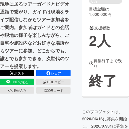
0%
現地に居るツアーガイドとビデオ
目標金額は
まちづくり・地域活性化
通話で繋がり、ガイドは現地をラ
1,000,000円
イブ配信しながらツアー参加者を
ご案内。参加者はガイドとの会話
支援者数
CAMPFIRE for Social Good
CAMPFIRE Creation
2
人
や現地の様子を楽しみながら、ご
CAMPFIREふるさと納税
machi-ya
コミュニティ
自宅や施設内などお好きな場所か
らツアーに参加。どこからでも、
誰とでも参加できる、次世代のツ
募集終了まで残
アーを提案します。
り
終了
ポスト
シェア
LINEで送る
URLコピー
埋め込み
QRコード
このプロジェクトは、
2020/06/16
に募集を開始
し、
2020/07/31
に募集を