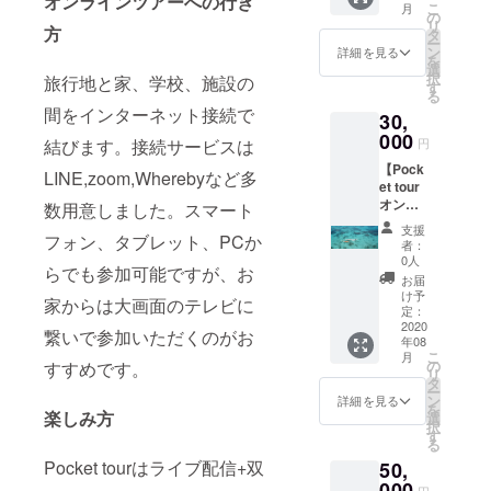
オンラインツアーへの行き
こ
月
アー券1
の
分を多
リ
枚を提
方
タ
く残し
ー
供しま
ン
てお
詳細を見る
を
す。ま
選
り、海
択
旅行地と家、学校、施設の
た、感
す
水その
る
謝の気
ままを
間をインターネット接続で
30,
持ちの
凝縮し
メッ
000
ていま
円
結びます。接続サービスは
セージ
す。 西
【Pock
をお送
表島で
LINE,zoom,Wherebyなど多
et tour
りいた
しか作
オンラ
しま
数用意しました。スマート
れない
インツ
す。
驚きの
支援
アー券
フォン、タブレット、PCか
zoomで
【とて
者：
2枚・西
実施し5
0人
も甘い
らでも参加可能ですが、お
表島の
接続ま
塩】で
お届
塩セッ
で参加
け予
す。 お
家からは大画面のテレビに
ト】 ど
可能で
定：
にぎり
こから
2020
す(実質
に。だ
繋いで参加いただくのがお
年08
でも楽
13,000
し汁に
こ
月
しめる
円)。 推
の
すすめです。
一つま
リ
オンラ
奨人数
タ
み入れ
ー
イツ
は1~20
ン
詳細を見る
ると高
を
アー券2
楽しみ方
人で
選
級スー
択
枚（有
す。 有
す
プに。
る
効期
効期
肉魚の
Pocket tourはライブ配信+双
50,
限：
限：
下味、
2020年
000
2020年
仕上げ
円