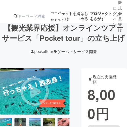
新
ロ
規
グ
会
プロジェクトを掲
はじ
プロジェクト
/
載するには
める
をさがす
イ
員
ン
登
【観光業界応援】オンラインツアー
録
サービス「Pocket tour」の立ち上げ
人気のプロ
注目のリ
注目の新着プロ
募集終了が近いプ
もうすぐ公開
pockettour
ゲーム・サービス開発
ジェクト
ターン
ジェクト
ロジェクト
されます
アート・写真
音楽
現在の支援総
額
8,00
テクノロジー・ガジェット
ゲーム・サ
0
円
映像・映画
書籍・雑誌
ビジネス・起業
チャレンジ