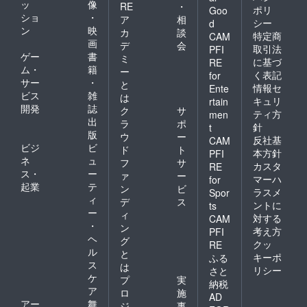
ッ
像
RE
・
ポリ
Goo
ショ
・
ア
相
シー
d
ン
映
カ
談
特定商
CAM
画
デ
会
取引法
PFI
ゲー
書
ミ
に基づ
RE
ム・
籍
ー
く表記
for
サー
・
と
情報セ
Ente
ビス
雑
は
キュリ
rtain
開発
誌
ク
サ
ティ方
men
出
ラ
ポ
針
t
版
ウ
ー
反社基
CAM
ビジ
ビ
ド
ト
本方針
PFI
ネ
ュ
フ
サ
カスタ
RE
ス・
ー
ァ
ー
マーハ
for
起業
テ
ン
ビ
ラスメ
Spor
ィ
デ
ス
ントに
ts
ー
ィ
対する
CAM
・
ン
考え方
PFI
ヘ
グ
クッ
RE
ル
と
キーポ
ふる
ス
は
リシー
さと
ケ
プ
実
納税
ア
ロ
施
AD
アー
舞
ジ
事