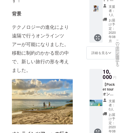
す！
卒宜し
オリジ
区。
くお願
支援
ナルT
ジャン
いいた
者：
背景
シャツ
グルか
しま
1人
プラ
らミネ
す。
お届
ン】 ・
ラル
け予
テクノロジーの進化により
グッド
たっぷ
定：
アウト
2020
りな水
遠隔で行うオンラインツ
年08
ドアオ
が珊瑚
こ
月
リジナ
礁が広
の
アーが可能になりました。
リ
ルTシャ
がるエ
タ
ー
ツ １枚
移動に制約のかかる世の中
メラル
ン
詳細を見る
を
・感謝
ドグ
選
択
で、新しい旅行の形を考え
の気持
リーン
す
る
ちの
の海に
ました。
10,
メッ
流れ込
セージ
000
む。 そ
円
をお送
の海水
【Pock
りいた
を汲み
et tour
しま
上げ、
オンラ
す。
職人が
インツ
丁寧に
支援
アー券
丁寧に
者：
1枚】
昔なが
0人
どこか
らに釜
お届
らでも
炊きし
け予
楽しめ
定：
た塩で
るオン
2020
す。 に
年08
ライツ
がり成