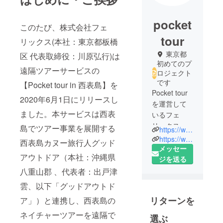
pocket
このたび、株式会社フェ
tour
リックス(本社：東京都板橋
東京都
区 代表取締役：川原弘行)は
初めてのプ
遠隔ツアーサービスの
ロジェクト
です
【Pocket tour in 西表島】を
Pocket tour
2020年6月1日にリリースし
を運営して
ました。本サービスは西表
いるフェ
リックス株
島でツアー事業を展開する
https://www.pockettour.team
式会社で
https://www.ferix.jp
西表島カヌー旅行人グッド
メッセー
アウトドア（本社：沖縄県
ジを送る
八重山郡 、代表者：出戸津
雲、以下「グッドアウトド
リターンを
ア」）と連携し、西表島の
ネイチャーツアーを遠隔で
選ぶ