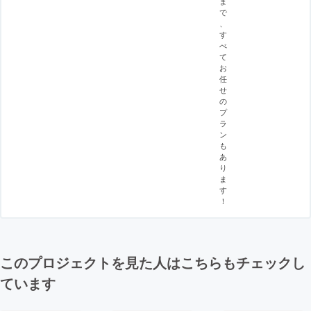
ま
で
、
す
べ
て
お
任
せ
の
プ
ラ
ン
も
あ
り
ま
す
！
このプロジェクトを見た人はこちらもチェックし
ています