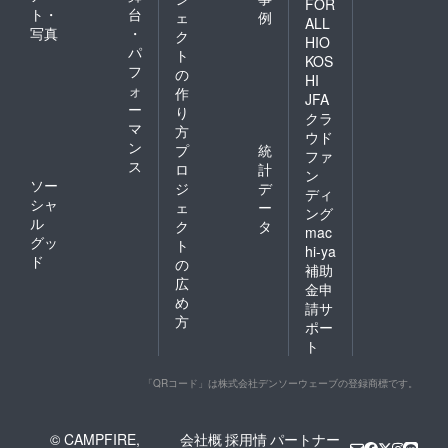
FOR
ト・
台
ェ
例
ALL
写真
・
ク
HIO
パ
ト
KOS
フ
の
HI
ォ
作
JFA
ー
り
クラ
マ
方
ウド
ン
プ
統
ファ
ス
ロ
計
ン
ソー
ジ
デ
ディ
シャ
ェ
ー
ング
ル
ク
タ
mac
グッ
ト
hi-ya
ド
の
補助
広
金申
め
請サ
方
ポー
ト
「QRコード」は株式会社デンソーウェーブの登録商標です。
© CAMPFIRE,
会社概
採用情
パートナー