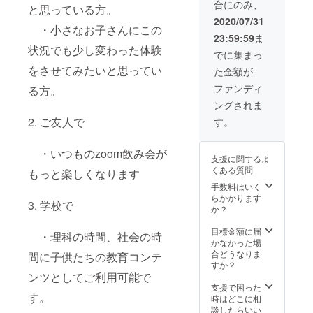
合にのみ、
をお送
13,000
と思っている方。
りいた
円)。 推
2020/07/31
しま
・小さなお子さんにこの
奨人数
23:59:59
ま
す。
は1~20
状況でも少し変わった体験
（※オン
人で
でに集まっ
ライン
す。
をさせてみたいと思ってい
た金額が
ツアー
ではな
ファンディ
る方。
く通常
ングされま
の西表
島で実
2. ご友人で
す。
施のツ
アーで
す）
・いつものzoom飲み会が
支援に関するよ
くある質問
もっと楽しくなります
手数料はいく
らかかります
3. 学校で
か？
目標金額に届
・理科の時間、社会の時
かなかった場
合どうなりま
間に子供たちの教育コンテ
すか？
ンツとしてご利用可能で
支援で困った
す。
時はどこに相
談したらいい