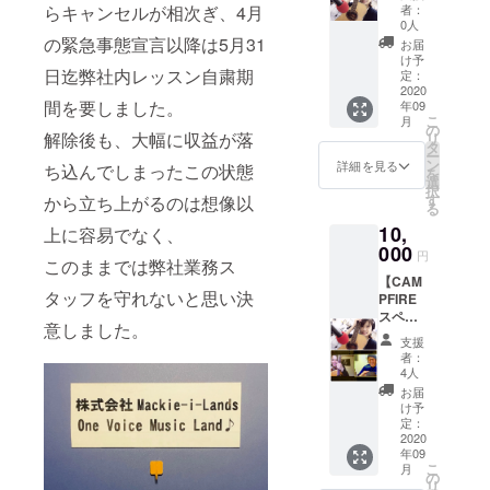
祈願～
意：リ
らキャンセルが相次ぎ、4月
者：
お得な
ターン
0人
O.V.M.L.
開始時
の緊急事態宣言以降は5月31
お届
レッス
に、ご
け予
日迄弊社内レッスン自粛期
ン券】
希望講
定：
￥6,000
2020
師、
間を要しました。
年09
分相当
レッス
こ
月
のレッ
ン日時
の
解除後も、大幅に収益が落
リ
スン券
を伺わ
タ
ー
場所）
せて頂
ン
詳細を見る
ち込んでしまったこの状態
を
OneVoi
きま
選
択
ceMusi
す。 ②
す
から立ち上がるのは想像以
る
cLand
シング
10,
スタジ
上に容易でなく、
ルＣＤ
オ 東京
000
の要選
円
このままでは弊社業務ス
都中央
択 「夜
【CAM
区日本
霧よ今
タッフを守れないと思い決
PFIRE
橋小網
夜も有
スペ
町7-8 日
難う～
意しました。
シャル
本橋
Thanks
支援
大感謝
ウィン
Again
者：
レッス
テルビ
Night
4人
ン＋エ
ルＢ１
Fog～」
お届
コバッ
※リター
「My
け予
グ＋Ｃ
ン開始
定：
Dear」
Ｄ４点
2020
時に、
「True
年09
セット
ご希望
eyes/闇
こ
月
プラ
講師、
の
を越え
リ