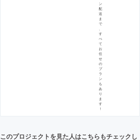
ン
配
送
ま
で
、
す
べ
て
お
任
せ
の
プ
ラ
ン
も
あ
り
ま
す
！
このプロジェクトを見た人はこちらもチェックし