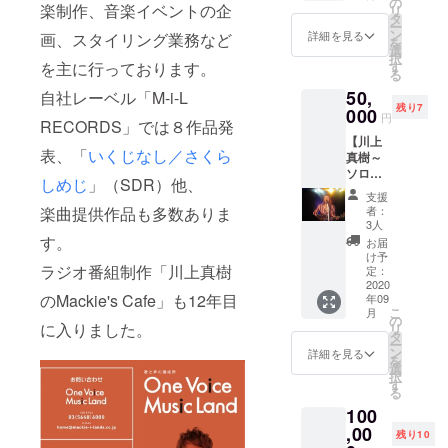
レッス
の
楽制作、音楽イベントの企
リ
ス、受
ン 60分
ン3回
タ
ー
講料は
×10回
（60分
ン
詳細を見る
画、スタイリング業務など
を
こちら
場所）
×3回）
選
択
をご覧
OneVoi
場所）
を主に行っております。
す
る
くださ
ceMusi
OneVoi
い
50,
自社レーベル「M-i-L
cLand
ceMusi
OneVoi
残り7
スタジ
000
cLand
円
ceMusi
RECORDS」では８作品発
オ 東京
スタジ
cLand
【川上
都中央
オ 東京
表、「
いくじなし／さくら
http://m
真樹～
区日本
都中央
ackie-i-
ソロラ
橋小網
区日本
しめじ
」（SDR）他、
lands.c
イブ主
町7-8 日
橋小網
支援
o.jp/ov
催権プ
本橋
町7-8 日
楽曲提供作品も多数ありま
者：
ml/閉じ
ラン】
ウィン
本橋
3人
る
①オ
テルビ
す。
ウィン
お届
ケ、弾
ルＢ１
テルビ
け予
ラジオ番組制作「川上真樹
き語
※リター
定：
ルＢ１
り、リ
2020
ン開始
※下記の
のMackie's Cafe」も12年目
年09
クエス
時に、
オプ
こ
月
トなど
ご希望
の
ション
に入りました。
リ
様々な
講師、
タ
メ
ー
ニーズ
レッス
ン
ニュー
詳細を見る
を
にお応
ン日時
選
からご
択
えする
を伺わ
す
希望の
る
ネオト
せて頂
レッス
100
ラディ
きま
ンをお
ショナ
,00
す。 参
選び下
残り10
ルシン
考URL: