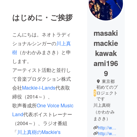
はじめに・ご挨拶
masaki
こんにちは。ネオトラディ
mackie
ショナルシンガーの
川上真
kawak
樹
（かわかみまさき）と申
します。
ami196
アーティスト活動と並行し
9
て音楽プロダクション株式
東京都
初めてのプ
会社
Mackie-i-Lands
代表取
ロジェクト
締役（2014～）、
です
歌声養成所
One Voice Music
川上真樹
（かわかみ
Land
代表ボイストレーナー
まさき）
（2004～）、ラジオ番組
http://www.mackie-i-lands.co.jp/
「
川上真樹のMackie's
音楽芸能プ
http://www.mackiescafe.com/