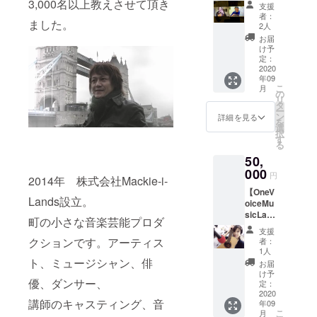
から、
3,000名以上教えさせて頂き
税は含みませ
支援
す。 ※
用）
選べる
ん。 例）60分
者：
消費税
→￥2,5
ました。
お得な
2人
コース
は含み
00のデ
レッス
￥5,000（税込
お届
ませ
ポジッ
ン予約
け予
￥5,500）× 4回
ん。
ト ※
券】 ①
定：
をご利用
例）60
コー
オンラ
2020
￥18,500（従来
分コー
ス、受
年09
イン
の￥1,500ディス
ス
こ
講料は
月
レッス
の
カウント適用/税
￥5,000
リ
こちら
ン 8回
タ
抜き）→￥5,500
（税込
ー
をご覧
（60分
ン
詳細を見る
のデポジット
￥5,500
を
くださ
× 8回）
選
（＝60分レッス
）× 3回
択
い
もしく
す
ン1回無料） ※
をご利
る
OneVoi
は ②ス
コース、受講料
用
ceMusi
50,
タジオ
はこちらをご覧
￥14,00
cLand
レッス
000
ください
円
0（従来
2014年 株式会社Mackie-i-
http://m
ン （60
OneVoiceMusic
の
ackie-i-
【OneV
分 × 6
Land
Lands設立。
￥1,000
lands.c
oiceMu
回） も
http://mackie-i-
ディス
o.jp/ov
sicLand
しくは
町の小さな音楽芸能プロダ
lands.co.jp/ovm
カウン
ml/閉じ
からお
③オン
l/閉じる
支援
ト適用/
る
得なス
ライン
クションです。アーティス
者：
税抜
タジオ
レッス
1人
き）
レッス
ト、ミュージシャン、俳
ン4回
お届
→￥4,0
ン予約
（60分
け予
00のデ
優、ダンサー、
券】 内
×4回）
定：
ポジッ
容）ス
2020
＋スタ
講師のキャスティング、音
ト ※
年09
タジオ
ジオ
こ
コー
月
レッス