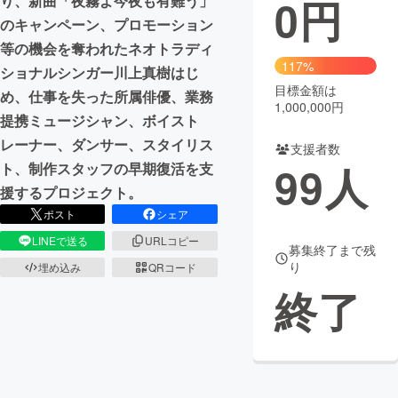
0
円
り、新曲「夜霧よ今夜も有難う」
のキャンペーン、プロモーション
まちづくり・地域活性化
等の機会を奪われたネオトラディ
117%
ショナルシンガー川上真樹はじ
CAMPFIRE for Social Good
CAMPFIRE Creation
目標金額は
め、仕事を失った所属俳優、業務
1,000,000円
CAMPFIREふるさと納税
machi-ya
コミュニティ
提携ミュージシャン、ボイスト
レーナー、ダンサー、スタイリス
支援者数
99
人
ト、制作スタッフの早期復活を支
援するプロジェクト。
ポスト
シェア
LINEで送る
URLコピー
募集終了まで残
り
埋め込み
QRコード
終了