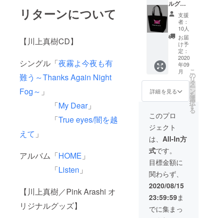
ルグッ
機材が
リターンについて
ズ～
ない場
支援
PinkAr
合のみ
者：
ashi
10人
機材費
トート
ご負担
お届
【川上真樹CD】
バッグ
け予
となり
ついに
定：
ます
Pink
2020
シングル「
夜霧よ今夜も有
年09
Arashi
こ
月
トート
の
難う～Thanks Again Night
リ
バッグ
タ
ー
がNEW
Fog～
」
ン
詳細を見る
を
アイテ
選
択
「
My Dear
」
ムとし
す
る
て登
このプロ
「
True eyes/闇を越
場！！
ジェクト
イラス
えて
」
トにも
は、
All-In方
ライン
式
です。
ストー
アルバム「
HOME
」
ンがつ
目標金額に
いたオ
「
Listen
」
関わらず、
シャレ
なＢＡ
2020/08/15
【川上真樹／Pink Arashi オ
Ｇで
23:59:59
ま
す。
リジナルグッズ】
注：画
でに集まっ
像はイ