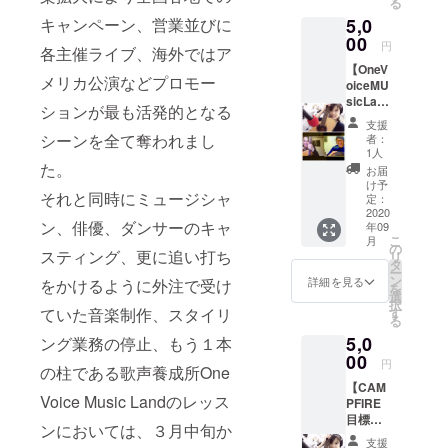
る
後の状
やすさ
キャンペーン、営業並びに
5,0
況に
にも優
よって
00
れ留め
円
各主催ライブ、海外ではア
はオン
フック
【OneV
ライン
も付い
メリカ公演などプロモー
oiceMU
配信ラ
てま
sicLand
イブ予
す。
ションが最も活発的となる
オンラ
約券と
②Pink
支援
イン
なる場
シーンを全て奪われまし
Arashi
者：
レッス
合もご
1人
オリジ
ン予約
た。
ざいま
ナルギ
お届
券 + シ
す事を
け予
ター
それと同時にミュージシャ
ングル
ご了承
定：
ピック
CD + オ
2020
願いま
ン、俳優、ダンサーのキャ
年09
リジナ
す。 ②
こ
月
ルギ
川上真
の
スティング、更に追い打ち
リ
ター
樹 ×
タ
ー
ピック
Pink
ン
詳細を見る
をかけるように外注で受け
を
３点
Arashi
選
択
セッ
20周年
ていた音楽制作、スタイリ
す
る
ト】 ①
記念ギ
5,0
ング業務の停止、もう１本
オンラ
ター
イン
00
ピック
円
の柱である歌声養成所One
レッス
【CAM
ン1回
Voice Music Landのレッス
PFIRE
（60
目標金
分） ※
ンにおいては、３月中旬か
額達成
ご注
支援