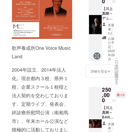
0
さい。
円
ガー川
OneVoi
※リター
上真樹
【川上
ceMusi
ン開始
ならで
真樹～
cLand
時に、
はのソ
デュオ
ご希望
ロライ
ライブ
http://m
講師、
支援
ブを
主催
ackie-i-
レッス
者：
CAMPF
権】 オ
lands.c
ン日時
0人
IREスペ
ケ、弾
o.jp/ov
を伺わ
お届
シャル
き語
ml/
せて頂
け予
プライ
り、リ
定：
歌声養成所One Voice Music
きま
スにて
クエス
2020
す。 参
年09
Land
ご提
トなど
考URL:
こ
月
案！ ※
様々な
の
OneVoi
リ
簡易PA
ニーズ
タ
ceMusi
ー
2004年設立、2014年法人
システ
にお応
ン
cLand
詳細を見る
を
ム持ち
えする
選
http://m
化。現在都内３校、県外１
択
込み可
ネオト
す
ackie-i-
る
能！
ラディ
lands.c
校、企業スクール１校様と
250
（料金
ショナ
o.jp/ov
プラン
ルシン
,00
法人契約を交わしておりま
ml/
残り5
内） ※
ガー川
0
円
都内は
上真樹
す。定期ライブ、発表会、
もちろ
ならで
【川上
絆診療所慰問公演（南相馬
ん全国
はのピ
真樹～
どこで
アノ、
BAND
市）、年末ホール公演など
も可能
アコー
編成ラ
支援
です ※
ス
イブ主
者：
積極的に活動しておりまし
都内以
ティッ
催権】