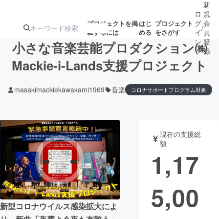
新
ロ
規
グ
会
プロジェクトを掲
はじ
プロジェクト
/
載するには
める
をさがす
イ
員
ン
登
小さな音楽芸能プロダクション㈱
録
Mackie-i-Lands支援プロジェクト
人気のプロ
注目のリ
注目の新着プロ
募集終了が近いプ
もうすぐ公開
masakimackiekawakami1969
音楽
コロナサポートプログラム対象
ジェクト
ターン
ジェクト
ロジェクト
されます
アート・写真
音楽
現在の支援総
額
1,17
テクノロジー・ガジェット
ゲーム・サ
映像・映画
書籍・雑誌
5,00
新型コロナウイルス感染拡大によ
ビジネス・起業
チャレンジ