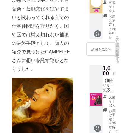
ン】 と
支援
にかく
ングアナウ
者：
音楽・芸能文化を絶やすま
応援し
18人
ンサー。
たい！
いと関わってくれる全ての
お届
という
け予
方はこ
定：
仕事仲間達を守りたく、国
ちらか
2020
年09
や区では補え切れない補填
らお願
こ
月
いしま
の
リ
の最終手段として、知人の
す （支
タ
ー
援額の
ン
詳細を見る
紹介で見つけたCAMPFIRE
を
上乗せ
選
択
追加も
す
さんに想いを託す運びとな
る
大歓
1,0
迎！）
りました。
ご支援
00
円
頂いた
【新曲
方に
リリー
は、こ
ス応援
のプロ
プラ
ジェク
支援
ン】
ト終了
者：
ニュー
後に
13人
シング
Pink
お届
ル
Arashi
け予
CD「夜
特製ポ
定：
霧よ今
2020
スト
年09
夜も有
カード
こ
月
難う～