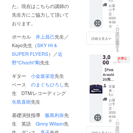
0人
外は交
クギ
①ジャ
た。現在はこちらの講師の
お届
通費別
ターと
ンルを
け予
途ご負
のデュ
超え、
先生方にご協力して頂いて
定：
担とな
オライ
幅広い
2020
年09
おります。
ります
ブを
世代に
こ
月
CAMPF
支持さ
の
リ
IREスペ
れ続け
タ
ー
ボーカル
井上昌己
先生／
シャル
る歌唱
ン
詳細を見る
を
プライ
力、
選
Kayo先生（
SKY HI &
択
スにて
オー
す
る
ご提
ディエ
SUPER FLYERS
）／
近
3,0
案！ ※
ンスと
在庫な
簡易PA
一体と
00
野"Chochi"剛
先生
し
円
システ
なるパ
【Pink
ム持ち
フォー
Arashi
ギター
小金坂栄造
先生
込み可
マン
20周年
能！
ス、更
ベース
のまぐちひろし
先
記念オ
（料金
にリク
支援
リジナ
プラン
エスト
者：
生 DTM/レコーディング
ルＴ
内） ※
など
5人
シャツ
都内は
様々な
お届
矢島直樹
先生
プラ
もちろ
ニーズ
け予
ン】 ●
ん全国
にお応
定：
半袖 ●
2020
どこで
えする
基礎演技指導
飯島利奈
先
年09
サイ
も可能
ネオト
こ
月
ズ：Ｓ
です ※
ラディ
生 英語
Ginny Wilson
先
の
リ
●カ
都内以
ショナ
タ
ー
生 ダンス
真子
先生
ラー：
外は交
ルシン
ン
詳細を見る