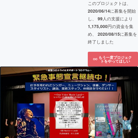
このプロジェクトは、
2020/06/14
に募集を開始
し、
99
人の支援により
1,175,000
円の資金を集
め、
2020/08/15
に募集を
終了しました
もう一度プロジェク
トをやってほしい