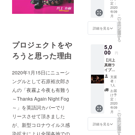
①「夜
なマス
定：
W205×
霧よ今
2020
クケー
H120m
年09
夜も有
ス。 替
m 使い
こ
月
難う～
え用マ
の
やすさ
リ
Thanks
スクも
タ
にも優
ー
Again
数枚入
ン
れ留め
詳細を見る
を
Night
りま
選
フック
択
Fog～」
す。 お
す
も付い
る
②「My
食事時
プロジェクトをや
てま
5,0
Dear」
に外し
す。
③「Tru
00
たマス
ろうと思った理由
円
e eyes/
クを入
【川上
闇を越
れて清
真樹ラ
えて」
潔に！
イブチ
④ 川上
フラッ
2020年1月15日にニューシ
ケット
真樹
プ付き
支援
先行予
×Pink
ングルとして石原裕次郎さ
のシン
者：
約 + オ
Arashi
グルタ
1人
リジナ
んの「夜霧よ今夜も有難う
20周年
イプで
お届
ルグッ
記念ギ
す。 素
け予
～Thanks Again Night Fog
ズ】 ①
ター
定：
材：ポ
川上真
2020
ピック
リプロ
～」を英語詞カバーでリ
年09
樹ライ
ピレン
こ
月
ブチ
の
製 サイ
リースさせて頂きました
リ
ケット
タ
ズ：
ー
先行前
ン
W205×
が、新型コロナウイルス感
詳細を見る
を
売り予
選
H120m
択
約券 今
染拡大により全国各地での
す
m 使い