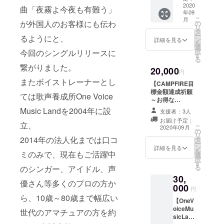
開始時
￥18,00
2020
時に、
曲「夜霧よ今夜も有難う」
に、ご
年09
0分相当
ご希望
希望講
こ
月
のレッ
が外国人のお客様にも伝わ
講師、
の
師、
リ
スン券
レッス
タ
レッス
ー
るようにと、
場所）
ン日時
ン
詳細を見る
ン日時
を
OneVoi
を伺わ
選
を伺わ
択
今回のシングルリリースに
ceMusi
せて頂
す
せて頂
る
cLand
きま
きます
繋がりました。
20,000
スタジ
す。 ※
円
参考
オ 東京
消費税
またボイストレーナーとし
URL:On
【CAMPFIRE目
都中央
は含み
eVoice
標金額達成祈願
区日本
ませ
ては歌声養成所One Voice
MusicL
～お得な
橋小網
ん。
and
O.V.M.L.レッス
Music Landを2004年に設
町7-8 日
例）60
支援者：3人
http://m
ン券】 ￥24,000
本橋
分コー
お届け予定：
ackie-i-
分相当のレッス
立、
ウィン
ス
こ
2020年09月
lands.c
の
ン券 場所）
テルビ
￥5,000
リ
o.jp/ov
2014年の法人化までは口コ
タ
OneVoiceMusic
ルＢ１
（税込
ー
ml/
ン
Landスタジオ 東
詳細を見る
※リター
￥5,500
を
ミのみで、現在もご活躍中
選
京都中央区日本
ン開始
）× 2回
択
す
橋小網町7-8 日
時に、
をご利
る
のシンガー、アイドル、声
本橋ウィンテル
ご希望
用
30,
ビルＢ１ ※リ
講師、
優さん等多くのプロの方か
￥9,500
000
ターン開始時
円
レッス
（従来
に、ご希望講
ら、10歳～80歳まで幅広い
ン日時
の￥500
【OneV
師、レッスン日
を伺わ
ディス
oiceMu
世代のアマチュアの方を約
時を伺わせて頂
せて頂
カウン
sicLand
きます。 ※消費
きま
ト適