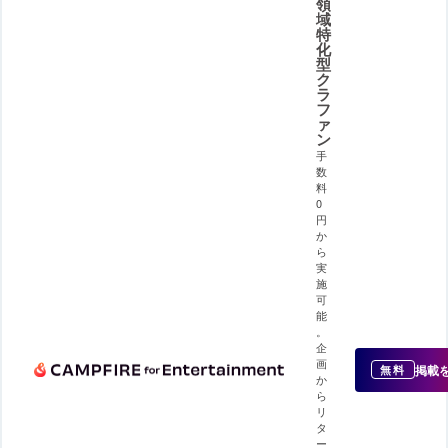
領
域
特
化
型
ク
ラ
フ
ァ
ン
手
数
料
0
円
か
ら
実
施
可
能
。
企
画
掲載
無料
か
ら
リ
タ
ー