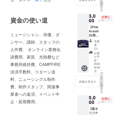
を
ネイ
通費別
ガー川
選
択
ビー ●
途ご負
上真樹
す
る
ライン
担とな
が
3,0
ストー
ります
BAND
在庫な
資金の使い道
ン付き
00
編成で
し
円
の
【Pink
SHOW
Arashi
を
ミュージシャン、俳優、ダ
20周年
CAMPF
記念オ
IREスペ
ンサー、講師、スタッフの
支援
リジナ
シャル
者：
ルＴ
プライ
2人
人件費、 オンライン業務化
シャツ
スにて
お届
プラ
諸費用、家賃、光熱費など
ご提
け予
ン】 ●
定：
案！ ※
事務所維持費、CAMPFIRE
半袖 ●
2020
都内は
年09
サイ
もちろ
こ
決済手数料、リターン送
月
ズ：Ｘ
の
ん全国
リ
Ｌ ●カ
タ
どこで
料、ニューシングル制作
ー
ラー：
ン
も可能
詳細を見る
を
ネイ
選
です ※
費、制作スタッフ、関連事
択
ビー ●
す
都内以
る
ライン
業者への返済、イベント中
外は交
5,0
ストー
通費別
在庫な
止・延期費用。
ン付き
00
し
途ご負
円
担とな
【新オ
ります
リジナ
※会場に