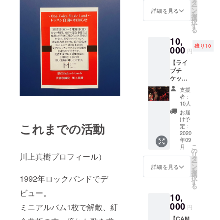
ン】
レッス
タ
て」 ※
ー
①OneV
ン日時
ン
支援時
詳細を見る
を
oiceMu
を伺わ
選
にオプ
択
sicLand
せて頂
す
ション
る
スタジ
きま
メ
10,
オレッ
す。 ※
ニュー
残り10
スン
000
消費税
よりご
円
（60
は含み
希望の
【ライ
分/1
ませ
ＣＤを
ブチ
回）
ん。
ご選択
ケット
②OneV
例）50
くださ
先行予
oiceMu
分コー
い ③川
支援
約 + オ
sicLand
ス
上真樹
者：
リジナ
オンラ
￥4,500
10人
×Pink
ルグッ
イン
（税込
Arashi
お届
ズプラ
レッス
￥4,950
け予
20周年
これまでの活動
ン】 ①
ン（60
定：
）をご
記念オ
川上真
2020
分/1
利用
リジナ
年09
樹ライ
回） ③
→￥1,5
ルギ
こ
月
ブチ
川上真
の
00のデ
ター
リ
川上真樹プロフィール）
ケット
樹レジ
タ
ポジッ
ピック
ー
先行前
用エコ
ン
ト ※
詳細を見る
参考
を
売り予
バッグ
選
コー
URL:On
1992年ロックバンドでデ
択
約券 今
（ブ
す
ス、受
eVoice
る
後の状
ラッ
講料は
MusicL
ビュー。
10,
況に
ク） ④
こちら
and
よって
000
シング
ミニアルバム1枚で解散、紆
をご覧
http://m
円
はオン
ルＣＤ
くださ
ackie-i-
【CAM
ライン