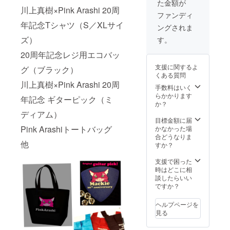
た金額が
メージ
川上真樹×Pink Arashi 20周
画像と
ファンディ
なりま
年記念Tシャツ（S／XLサイ
ングされま
す
ズ）
す。
20周年記念レジ用エコバッ
支援に関するよ
グ（ブラック）
くある質問
川上真樹×Pink Arashi 20周
手数料はいく
らかかります
年記念 ギターピック（ミ
か？
ディアム）
目標金額に届
Pink Arashiトートバッグ
かなかった場
合どうなりま
他
すか？
支援で困った
時はどこに相
談したらいい
ですか？
ヘルプページを
見る