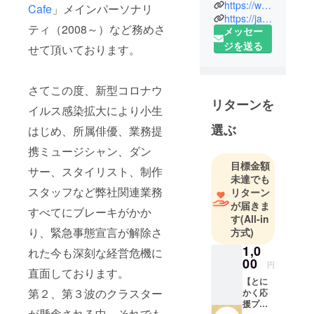
ロダクショ
https://www.youtube.com/channel/UCYEFxnstwuhI-86lT2lM3WQ
Cafe
」メインパーソナリ
https://ja.wikipedia.org/wiki/%E5%B7%9D%E4%B8%8A%E7%9C%9F%E6%A8%B9
ン株式会社
ティ（2008～）など務めさ
メッセー
Mackie-i-
ジを送る
せて頂いております。
Lands代表取
締役。歌声
養成所One
さてこの度、新型コロナウ
Voice Music
リターンを
イルス感染拡大により小生
Land代表。
ネオトラ
選ぶ
はじめ、所属俳優、業務提
ディショナ
携ミュージシャン、ダン
ルシン
目標金額
サー、スタイリスト、制作
ガー、ソン
未達でも
グライ
スタッフなど弊社関連業務
リターン
ター、ボイ
が届きま
すべてにブレーキがかか
す
(All-in
ストレー
り、緊急事態宣言が解除さ
方式)
ナー、「川
1,0
上真樹の
れた今も深刻な経営危機に
00
Mackie's
円
直面しております。
Cafe」ラジ
【とに
第２、第３波のクラスター
かく応
オパーソナ
援プラ
リティ、リ
が懸念される中、それでも