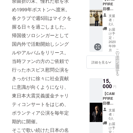
余曲折の末、憧れた歌を求
の要選
い
lands.c
PFIRE
配信ラ
択！
OneVoi
o.jp/ov
め1999年ボストンへ渡米。
目標金
イブ予
「夜霧
ceMusi
ml/
額達成
約券と
よ今夜
cLand
支援
各クラブで週5回はマイクを
祈願～
なる場
も有難
http://m
者：
お得な
合もご
う～
2人
ackie-i-
握る日々を過ごしました。
O.V.M.L.
ざいま
Thanks
lands.c
お届
レッス
す事を
Again
け予
o.jp/ov
帰国後ソロシンガーとして
ン券】
ご了承
定：
Night
ml/
￥12,00
2020
願いま
国内外で活動開始しシング
Fog～」
年09
0分相当
す。
「My
こ
月
のレッ
ルやアルバムをリリース。
②Pink
の
Dear」
リ
スン券
Arashi
タ
「True
ー
当時ファンの方のご依頼で
場所）
トート
ン
eyes/闇
詳細を見る
を
OneVoi
バッ
選
を越え
行ったホスピス慰問公演を
択
ceMusi
グ ③
す
て」 ※
る
cLand
川上真
支援時
きっかけに徐々に社会貢献
15,
スタジ
樹＋
にオプ
オ 東京
000
Pink
ション
に意識が向くようになり、
円
都中央
Arashi
メ
【CAM
区日本
東日本大震災義援金チャリ
20周年
ニュー
PFIRE
橋小網
記念ギ
よりご
目標金
ティコンサートをはじめ、
町7-8 日
ター
希望の
額達成
本橋
ピック
ＣＤを
支援
ボランティア公演を毎年定
祈願～
ウィン
ご選択
者：
お得な
テルビ
0人
くださ
期的に開催。
O.V.M.L.
ルＢ１
い ※リ
お届
レッス
※リター
け予
ターン
そこで歌い続けた日本の名
ン券】
ン開始
定：