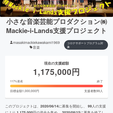
小さな音楽芸能プロダクション㈱
Mackie-i-Lands支援プロジェクト
masakimackiekawakami1969
コロナサポートプログラム対
音楽
象
現在の支援総額
1,175,000
円
終了
117
%達成
目標金額
1,000,000
円
支援者数
99
人
このプロジェクトは、
2020/06/14
に募集を開始し、
99
人の支援
により
1,175,000
円の資金を集め、
2020/08/15
に募集を終了し