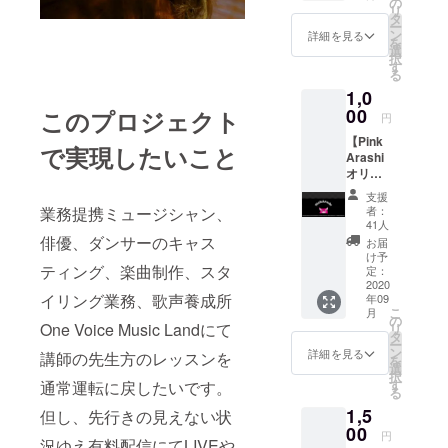
にてお
の
リ
Thanks
礼状を
タ
ー
Again
送付さ
ン
詳細を見る
を
Night
せて頂
選
択
Fog～」
きま
す
る
全国
す。
1,0
キャン
ペー
00
このプロジェクト
円
ン、ア
【Pink
メリカ
で実現したいこと
Arashi
公演中
オリジ
止に見
ナルマ
舞われ
支援
スク
た「夜
業務提携ミュージシャン、
者：
ケー
霧よ今
41人
ス】
夜も有
俳優、ダンサーのキャス
お届
PinkAr
難う～
け予
ティング、楽曲制作、スタ
ashiオ
Thanks
定：
リジナ
2020
Again
イリング業務、歌声養成所
年09
ルグッ
Night
こ
月
ズ第2
Fog～」
の
One Voice Music Landにて
リ
弾！ お
ご家族
タ
ー
なじみ
やお友
ン
詳細を見る
講師の先生方のレッスンを
を
の目元
達への
選
択
にライ
プレゼ
す
通常運転に戻したいです。
る
ンス
ントに
1,5
トーン
但し、先行きの見えない状
も！何
の付い
00
口でも
円
況ゆえ有料配信にてLIVEや
た 大人
可能で