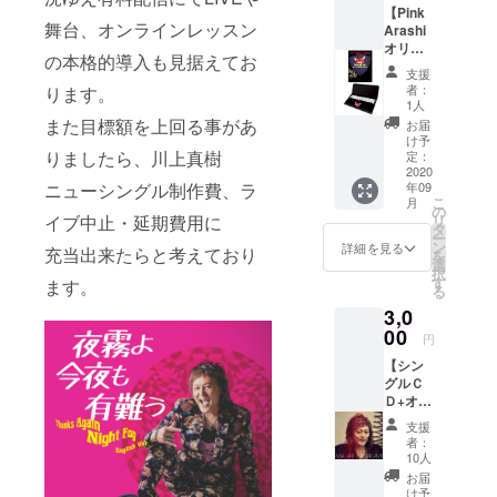
【Pink
も使え
す！
舞台、オンラインレッスン
Arashi
るオ
オリジ
シャレ
の本格的導入も見据えてお
ナルマ
なマス
支援
スク
クケー
者：
ります。
ケース
ス。 替
1人
＋
え用マ
また目標額を上回る事があ
お届
PinkAr
スクも
け予
ashiギ
りましたら、川上真樹
数枚入
定：
ター
2020
りま
ニューシングル制作費、ラ
年09
ピッ
す。 お
こ
月
ク】
食事時
の
イブ中止・延期費用に
リ
①Pink
に外し
タ
ー
Arashi
たマス
ン
詳細を見る
充当出来たらと考えており
を
オリジ
クを入
選
択
ナルマ
れて清
す
ます。
る
スク
潔に！
3,0
ケース
フラッ
おなじ
00
プ付き
円
みの目
のシン
【シン
元にラ
グルタ
グルＣ
インス
イプで
Ｄ+オリ
トーン
す。 素
ジナル
の付い
材：ポ
支援
グッズ
た 大人
リプロ
者：
４点
も使え
ピレン
10人
セッ
るオ
製 サイ
お届
ト】
シャレ
ズ：
け予