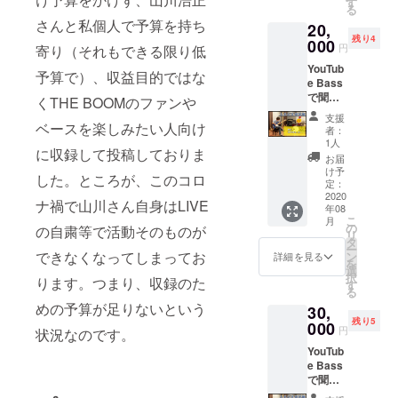
す
る
症の君
さんと私個人で予算を持ち
20,
と拒食
残り4
症の
000
円
寄り（それもできる限り低
僕」の2
YouTub
曲の収
予算で）、収益目的ではな
e Bass
録にな
で聞く
りま
くTHE BOOMのファンや
THE
す。ス
支援
BOOM
ベースを楽しみたい人向け
タジオ
者：
「JAPA
にて生
1人
に収録して投稿しておりま
NESKA
の収録
お届
」収録
現場を
け予
した。ところが、このコロ
のスタ
見学す
定：
ジオ見
2020
ること
ナ禍で山川さん自身はLIVE
年08
学権。
が可能
こ
月
「夜
です。
の
の自粛等で活動そのものが
リ
道」と
募集期
タ
ー
「ウキ
間終了
できなくなってしまってお
ン
詳細を見る
を
ウキ
後、お
選
択
ります。つまり、収録のた
ルー
申込者
す
る
キー」
とスケ
めの予算が足りないという
30,
の2曲の
ジュー
残り5
収録に
000
ル調整
円
状況なのです。
なりま
のの
YouTub
す。ス
ち、収
e Bass
タジオ
録日を
で聞く
にて生
決めて
THE
の収録
実施し