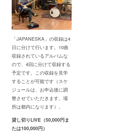
さい。
使用期
ます。
施が難
負担い
限は
記入
しいと
ただき
2020年
例： ・
きは、
ますよ
12月ま
平日日
９月以
う、よ
でとさ
中希望
降にな
ろしく
せてい
・土日
る可能
お願い
ただき
日中希
性もあ
いたし
ます ※
望 ・平
ります
ます。
「JAPANESKA」の収録は4
山川の
日夕
ので、
スケ
方〜夜
予めご
日に分けて行います。10曲
ジュー
希望 ・
了承く
ルによ
いつで
ださ
収録されているアルバムな
り、ご
も ※ご
い。 ・
希望に
注意
ので、4回に分けて収録する
場所は
添えな
（必ず
東京都
予定です。この収録を見学
い日程
お読み
内（世
もあり
くださ
田谷
することが可能です（スケ
ますの
い） ・
区）に
で、予
収録日
なりま
ジュールは、お申込後に調
めご了
程は、
す ・ス
承くだ
８月以
タジオ
整させていただきます。場
さい。
降にあ
までの
なたと
所は都内になります）。
交通
スケ
費、宿
ジュー
泊費等
貸し切りLIVE（50,000円ま
ル調整
の経費
のの
は、各
たは100,000円）
ち、実
自でご