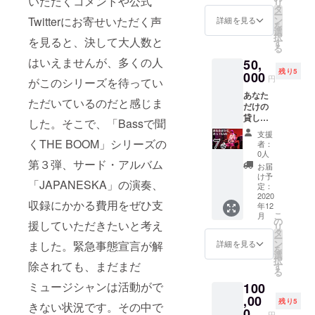
いただくコメントや公式
リ
ちバイ
す。募
タ
の2曲で
だくこ
ー
バ
集期間
ン
Twitterにお寄せいただく声
す。お
詳細を見る
とも可
を
イ」、
終了
選
間違え
能で
択
「ル
を見ると、決して大人数と
後、お
す
ないよ
す。 ※
る
ティ
申込者
うにお
備考欄
はいえませんが、多くの人
50,
カ」、
とスケ
申し込
に、ス
残り5
「から
000
ジュー
みくだ
タジオ
円
がこのシリーズを待ってい
たち野
ル調整
さい。
見学の
あなた
道」の3
のの
他の曲
希望曜
ただいているのだと感じま
だけの
曲の収
ち、収
の見学
日・時
貸し切
録にな
録日を
権を同
した。そこで、「Bassで聞
間帯を
りLIVE
りま
決めて
時にお
ご記入
支援
を配信
す。ス
くTHE BOOM」シリーズの
実施し
申し込
者：
くださ
しま
タジオ
ます。
0人
みいた
い。ス
す。 あ
第３弾、サード・アルバム
にて生
このリ
だくこ
お届
タジオ
なたが
の収録
ターン
け予
とも可
予約の
「JAPANESKA」の演奏、
選んだ
現場を
定：
の演奏
能で
参考に
THE
2020
見学す
曲は、
す。 ※
させて
収録にかかる費用をぜひ支
年12
BOOM
ること
「逆立
備考欄
いただ
こ
月
の曲の
が可能
の
ちすれ
に、ス
援していただきたいと考え
きま
リ
中から
です。
タ
ば答え
タジオ
す。具
ー
２曲
募集期
ン
がわか
詳細を見る
ました。緊急事態宣言が解
見学の
体的な
を
に、山
間終了
選
る」
希望曜
日時
択
川浩正
除されても、まだまだ
後、お
す
「川の
日・時
は、お
る
があな
申込者
流れ
間帯を
申込み
ミュージシャンは活動がで
100
たに聞
とスケ
は」
ご記入
後に調
かせた
,00
ジュー
「中央
くださ
残り5
整しま
きない状況です。その中で
いTHE
ル調整
0
線」 の
い。ス
すの
円