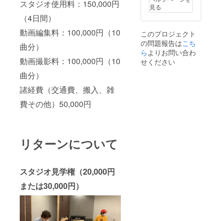
スタジオ使用料：150,000円
にて打
なたと
見学の
望 ・平
施が難
見る
東京都
ち合わ
の打ち
希望曜
日夕
しいと
内（世
（4日間）
せさせ
合わせ
日・時
方〜夜
きは、
田谷
ていた
のの
間帯を
希望 ・
９月以
区）に
動画編集料：100,000円（10
このプロジェクト
だきま
ち、ご
ご記入
いつで
降にな
なりま
の問題報告は
こち
す。 ※
希望の
くださ
も ※ご
曲分）
る可能
す ・ス
権利の
日程に
ら
よりお問い合わ
い。ス
注意
性もあ
タジオ
使用期
て実施
タジオ
動画撮影料：100,000円（10
（必ず
せください
ります
までの
限は
いたし
予約の
お読み
ので、
交通
曲分）
2020年
ます。
参考に
くださ
予めご
費、宿
12月ま
※THE
させて
い） ・
了承く
泊費等
諸経費（交通費、搬入、雑
でとさ
BOOM
いただ
収録日
ださ
の経費
せてい
のすべ
きま
程は、
い。 ・
は、各
費その他）50,000円
ただき
ての楽
す。具
８月以
場所は
自でご
ます ※
曲が可
体的な
降にあ
東京都
負担い
山川の
能とは
日時
なたと
内（世
ただき
スケ
限りま
は、お
スケ
田谷
ますよ
ジュー
せんの
申込み
ジュー
リターンについて
区）に
う、よ
ルによ
で、事
後に調
ル調整
なりま
ろしく
り、ご
前に
整しま
のの
す ・ス
お願い
希望に
メール
すの
ち、実
タジオ
いたし
添えな
にて打
で、あ
スタジオ見学権（20,000円
施する
までの
ます。
い日程
ち合わ
くまで
予定で
交通
または30,000円）
もあり
せさせ
目安と
す。 ・
費、宿
ますの
ていた
して参
スタジ
泊費等
で、予
だきま
考にさ
オの関
の経費
めご了
す。 ※
せてい
係で８
は、各
承くだ
権利の
ただき
月の実
自でご