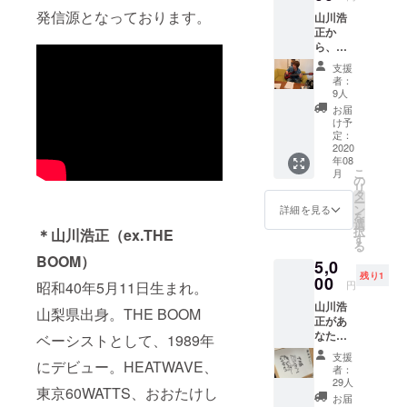
Instagramの
発信源となっております。
山川浩
正か
企画や運営
ら、あ
などに携わ
なたあ
支援
る。動画な
てに支
者：
援に対
どではMCも
9人
するお
お届
担当。
礼の
け予
メール
定：
が届き
2020
年08
ます。
こ
月
備考欄
の
リ
にあな
タ
ー
たから
ン
詳細を見る
を
山川へ
選
択
＊山川浩正（ex.THE
のメッ
す
る
セージ
BOOM）
5,0
をお送
残り1
りくだ
00
円
昭和40年5月11日生まれ。
さい。
山川浩
それに
山梨県出身。THE BOOM
正があ
対する
なたの
お礼の
ベーシストとして、1989年
ために
メール
支援
サイン
にデビュー。HEATWAVE、
を送ら
者：
色紙を
せてい
29人
東京60WATTS、おおたけし
書いて
ただき
お届