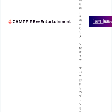
可
能
。
企
画
掲載
無料
か
ら
リ
タ
ー
ン
配
送
ま
で
、
す
べ
て
お
任
せ
の
プ
ラ
ン
も
あ