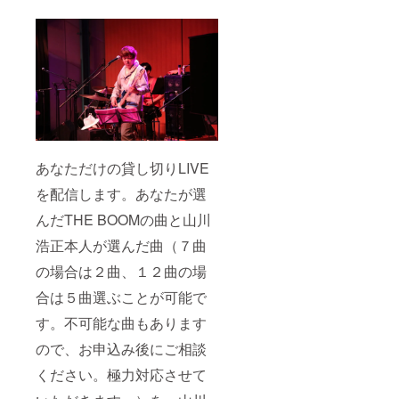
施する
負担い
予定で
ただき
す。 ・
ますよ
スタジ
う、よ
オの関
ろしく
係で８
お願い
月の実
いたし
施が難
ます。
しいと
きは、
９月以
降にな
あなただけの貸し切りLIVE
る可能
を配信します。あなたが選
性もあ
ります
んだTHE BOOMの曲と山川
ので、
予めご
浩正本人が選んだ曲（７曲
了承く
ださ
の場合は２曲、１２曲の場
い。 ・
場所は
合は５曲選ぶことが可能で
東京都
す。不可能な曲もあります
内（世
田谷
ので、お申込み後にご相談
区）に
なりま
ください。極力対応させて
す ・ス
タジオ