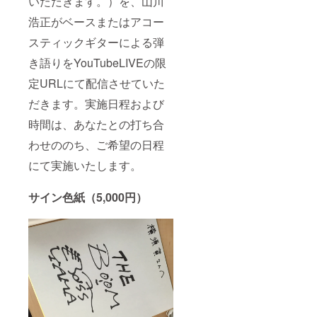
いただきます。）を、山川
までの
交通
浩正がベースまたはアコー
費、宿
スティックギターによる弾
泊費等
の経費
き語りをYouTubeLIVEの限
は、各
自でご
定URLにて配信させていた
負担い
ただき
だきます。実施日程および
ますよ
う、よ
時間は、あなたとの打ち合
ろしく
お願い
わせののち、ご希望の日程
いたし
にて実施いたします。
ます。
サイン色紙（5,000円）