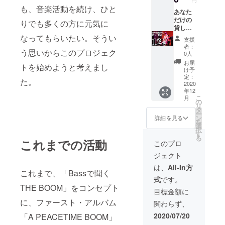
BOOM
のの
3曲で
タジオ
で、あ
も、音楽活動を続け、ひと
の選択
あなた
ち、収
す。お
予約の
くまで
楽曲５
だけの
録日を
間違え
りでも多くの方に元気に
参考に
目安と
曲を加
貸し切
決めて
ないよ
させて
して参
えた計
りLIVE
実施し
なってもらいたい。そうい
うにお
いただ
考にさ
支援
７曲の
を配信
ます。
申し込
きま
者：
せてい
う思いからこのプロジェク
LIVE配
しま
このリ
みくだ
0人
す。具
ただき
信（約
す。 あ
ターン
さい。
体的な
お届
ます。
トを始めようと考えまし
30
なたが
の演奏
他の曲
け予
日時
記入
分）。
選んだ
曲は、
定：
の見学
は、お
例： ・
た。
山川浩
THE
2020
「おう
権を同
申込み
平日日
年12
正が
BOOM
ちバイ
時にお
後に調
中希望
こ
月
ベース
の曲の
バイ」
の
申し込
整しま
・土日
リ
または
中から
「ル
タ
みいた
すの
日中希
ー
アコー
５曲
ティ
ン
だくこ
詳細を見る
で、あ
望 ・平
を
ス
に、山
カ」
選
とも可
くまで
日夕
択
ティッ
川浩正
「から
す
能で
目安と
方〜夜
る
クギ
があな
これまでの活動
たち野
す。 ※
このプロ
して参
希望 ・
ターに
たに聞
道」 の
備考欄
考にさ
いつで
ジェクト
よる弾
かせた
2曲で
に、ス
せてい
も ※ご
き語り
いTHE
す。お
タジオ
は、
All-In方
ただき
注意
これまで、「Bassで聞く
を
BOOM
間違え
見学の
ます。
（必ず
式
です。
YouTub
の選択
ないよ
希望曜
記入
お読み
THE BOOM」をコンセプト
eLIVEの
楽曲７
うにお
日・時
目標金額に
例： ・
くださ
限定
曲を加
申し込
間帯を
平日日
い） ・
に、ファースト・アルバム
関わらず、
URLに
えた計
みくだ
ご記入
中希望
収録日
て配信
１２曲
さい。
くださ
2020/07/20
・土日
「A PEACETIME BOOM」
程は、
させて
のLIVE
他の曲
い。ス
日中希
８月以