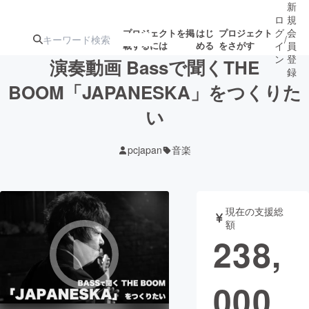
新
ロ
規
グ
会
プロジェクトを掲
はじ
プロジェクト
/
載するには
める
をさがす
イ
員
ン
登
演奏動画 Bassで聞くTHE
録
BOOM「JAPANESKA」をつくりた
い
人気のプロ
注目のリ
注目の新着プロ
募集終了が近いプ
もうすぐ公開
ジェクト
ターン
ジェクト
ロジェクト
されます
pcjapan
音楽
アート・写真
音楽
現在の支援総
テクノロジー・ガジェット
ゲーム・サ
額
238,
映像・映画
書籍・雑誌
000
ビジネス・起業
チャレンジ