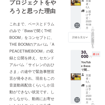
プロジェクトをや
支援
BOOM
現場を
ます。
者：
「JAPA
見学す
このリ
0人
ろうと思った理由
NESKA
ること
ターン
お届
」収録
が可能
の演奏
け予
のスタ
です。
定：
曲は、
ジオ見
2020
募集期
「ひゃ
これまで、ベースとドラム
年08
学権。
間終了
くまん
こ
月
「逆立
後、お
の
つぶの
のみで「Bassで聞くTHE
リ
ちすれ
申込者
タ
涙」
ー
ば答え
とスケ
BOOM」をコンセプトに、
ン
「過食
詳細を見る
を
がわか
ジュー
選
症の君
択
THE BOOMのアルバム「A
る」、
ル調整
す
と拒食
る
「川の
のの
症の
PEACETIMEBOOM」の収
30,
流れ
ち、収
僕」 の
残り5
は」、
000
録日を
2曲で
円
録と公開を終え、セカンド
「中央
決めて
す。お
YouTub
線」3曲
実施し
間違え
アルバム「サイレンのおひ
e Bass
の収録
ます。
ないよ
で聞く
になり
このリ
さま」の途中で緊急事態宣
うにお
THE
ます。
ターン
申し込
支援
BOOM
スタジ
言が発令され、現在もこの
の演奏
みくだ
者：
「JAPA
オにて
曲は、
0人
さい。
音楽動画配信くらいしか活
NESKA
生の収
「夜
他の曲
お届
」収録
録現場
道」
け予
の見学
動ができない状況です。し
のスタ
を見学
定：
「ウキ
権を同
ジオ見
2020
するこ
ウキ
時にお
かしながら、動画にお寄せ
年08
学権。
とが可
ルー
申し込
こ
月
「おう
能で
の
キー」
みいた