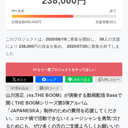
終了
59
%達成
目標金額
400,000
円
支援者数
39
人
このプロジェクトは、
2020/06/19
に募集を開始し、
39
人の支援
により
238,000
円の資金を集め、
2020/07/20
に募集を終了しま
した
もう一度プロジェクトをやってほしい
ポスト
シェア
LINEで送る
URLコピー
埋め込み
QRコード
山川浩正（ex.THE BOOM）が演奏する動画配信 Bassで
聞くTHE BOOMシリーズ第3弾アルバム
「JAPANESKA」制作のための費用を応援してくださ
い。コロナ禍で活動できないミュージシャンを勇気づけ
るためにも、ぜひ多くの方のご支援よろしくお願いいた