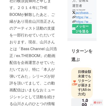
社の横須賀輝尚と申しま
力、企画＆
運営者
す。２０１４年にTHE
横須賀輝尚
jazzbass197907
BOOMが解散したあと、ご
（よこすか
https://www.youtube.com/channel/UCIYm7u7t_56M_IENeoGv82g
縁があり現在山川浩正さん
てるひさ）
https://www.happymt.club/
メッセー
…パワーコ
のアーティスト活動の支援
ジを送る
ンテンツ
を一部行わせていただいて
ジャパン株
おります。現在、山川さん
式会社代表
取締役。事
とは「Bass Channel 山川浩
リターンを
業を行う傍
正 / ex.THEBOOM」の動画
ら、自費で
選ぶ
配信を企画運営させていた
山川浩正を
支援。初期
だいており、特に「本人が
目標金額
の頃からの
弾いてみた」シリーズが好
未達でも
THE BOOM
リターン
評を頂いてまして、この動
ファン。現
が届きま
在、山川浩
す
(All-in
画配信はいまもなおミュー
方式)
正氏の動画
ジシャンとして活動を続け
配信、
1,0
残り21
る山川さんのひとつの情報
00
Twitter、
円