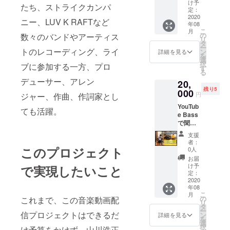
お送り
ます。
け予
たち、ストライクカンパ
いたし
定：
ます。
2020
ニー、LUV K RAFTなど
年08
お名前
こ
月
入りを
の
数々のバンドやアーティス
リ
ご希望
タ
ー
の場
トのレコーディング、ライ
ン
詳細を見る
を
合、備
選
択
ブに参加する一方、プロ
考欄に
す
る
記入し
デューサー、アレン
20,
てほし
残り5
いお名
000
円
ジャー、作曲、作詞家とし
前や
YouTub
メッ
ても活躍。
e Bass
セージ
で聞く
等をお
THE
書きく
支援
BOOM
ださ
者：
「JAPA
い。
このプロジェクト
0人
NESKA
お届
」収録
け予
で実現したいこと
のスタ
定：
ジオ見
2020
年08
学権。
こ
月
「ひゃ
の
これまで、この音楽動画配
リ
くまん
タ
ー
つぶの
信プロジェクトはできるだ
ン
詳細を見る
を
涙」と
選
択
け予算をかけず、山川浩正
「過食