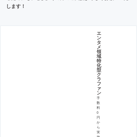
します！
エ
ン
タ
メ
領
域
特
化
型
ク
ラ
フ
ァ
ン
手
数
料
0
円
か
ら
実
施