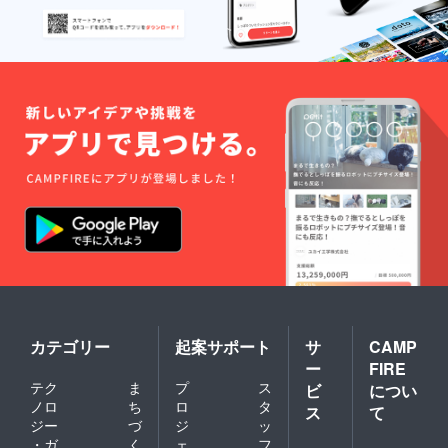
カテゴリー
起案サポート
サ
CAMP
ー
FIRE
テク
ま
プ
ス
ビ
につい
ノロ
ち
ロ
タ
ス
て
ジー
づ
ジ
ッ
・ガ
く
ェ
フ