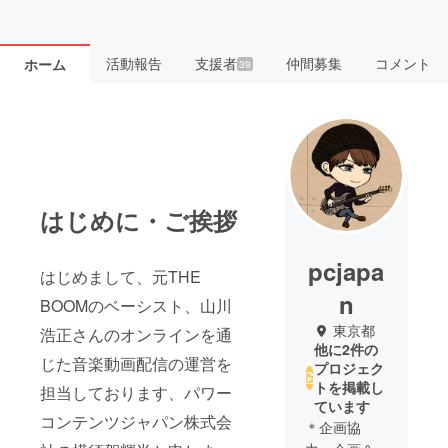
活動報告
支援者
仲間募集
コメント
ホーム
39
はじめに・ご挨拶
pcjapa
はじめまして、元THE
n
BOOMのベーシスト、山川
東京都
浩正さんのオンラインを通
他に2件の
じた音楽動画配信の運営を
プロジェク
トを掲載し
担当しております、パワー
ています
コンテンツジャパン株式会
＊企画協