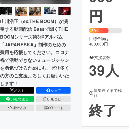
円
まちづくり・地域活性化
山川浩正（ex.THE BOOM）が演
奏する動画配信 Bassで聞くTHE
CAMPFIRE for Social Good
CAMPFIRE Creation
59%
BOOMシリーズ第3弾アルバム
CAMPFIREふるさと納税
machi-ya
コミュニティ
目標金額は
400,000円
「JAPANESKA」制作のための
費用を応援してください。コロナ
支援者数
禍で活動できないミュージシャン
39
人
を勇気づけるためにも、ぜひ多く
の方のご支援よろしくお願いいた
します！
募集終了まで残
ポスト
シェア
り
LINEで送る
URLコピー
終了
埋め込み
QRコード