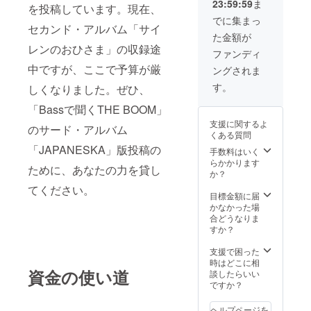
23:59:59
ま
いただ
配信
の見学
を投稿しています。現在、
タジオ
望 ・平
降にあ
きま
（約70
権を同
予約の
でに集まっ
日夕
なたと
す。実
分）。
セカンド・アルバム「サイ
時にお
参考に
方〜夜
スケ
た金額が
施日程
山川浩
申し込
させて
希望 ・
ジュー
レンのおひさま」の収録途
および
正が
みいた
いただ
ファンディ
いつで
ル調整
時間
ベース
だくこ
きま
も ※ご
のの
中ですが、ここで予算が厳
ングされま
は、あ
または
とも可
す。具
注意
ち、実
なたと
アコー
能で
体的な
す。
（必ず
しくなりました。ぜひ、
施する
の打ち
ス
す。 ※
日時
お読み
予定で
合わせ
ティッ
募集完
は、お
「Bassで聞くTHE BOOM」
くださ
す。 ・
のの
クギ
了後、
申込み
い） ・
スタジ
支援に関するよ
ち、ご
ターに
のサード・アルバム
スケ
後に調
収録日
オの関
くある質問
希望の
よる弾
ジュー
整しま
程は、
係で８
「JAPANESKA」版投稿の
日程に
き語り
ル調整
手数料はいく
すの
８月以
月の実
て実施
を
や集合
らかかります
で、あ
降にあ
施が難
ために、あなたの力を貸し
いたし
YouTub
場所、
か？
くまで
なたと
しいと
ます。
eLIVEの
見学の
目安と
スケ
きは、
てください。
※THE
限定
注意事
目標金額に届
して参
ジュー
９月以
BOOM
URLに
項に関
かなかった場
考にさ
ル調整
降にな
のすべ
て配信
する
合どうなりま
せてい
のの
る可能
ての楽
させて
メール
すか？
ただき
ち、実
性もあ
曲が可
いただ
をお送
ます。
施する
ります
能とは
きま
りいた
支援で困った
記入
予定で
ので、
限りま
す。実
しま
時はどこに相
例： ・
す。 ・
予めご
せんの
施日程
資金の使い道
す。 ※
談したらいい
平日日
スタジ
了承く
で、事
および
備考欄
ですか？
中希望
オの関
ださ
前に
時間
に、ス
・土日
係で８
い。 ・
メール
は、あ
タジオ
日中希
月の実
ヘルプページを
場所は