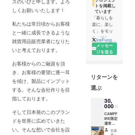
スのいびと申します。よろ
トを掲載し
しくお願いいたします！
ています
「暮らしを
私たちは常日頃からお客様
楽に、楽し
く」をモッ
と一緒に成長できるような
トーにして
IceFungs_Off
雑貨用品販売業者になりた
います！
メッセー
いと考えております。
クラウド
ジを送る
ファンディ
お客様からのご融資を頂
ング終了後
もBASE、
き、お客様の要望に逐一耳
リターンを
Amazonで商
を傾け、製品にインプット
品を販売い
選ぶ
する。そんな会社作りを目
たします。
インスタグ
指しております。
30,
ラム、ツ
000
円
イッターの
そして日本発のこのブラン
CAMPF
方もチェッ
IRE限定
ドを世界に広めていきた
クよろしく
通常販
売予定
い。そんな想いで会社を設
お願いいた
支援
価格
者：