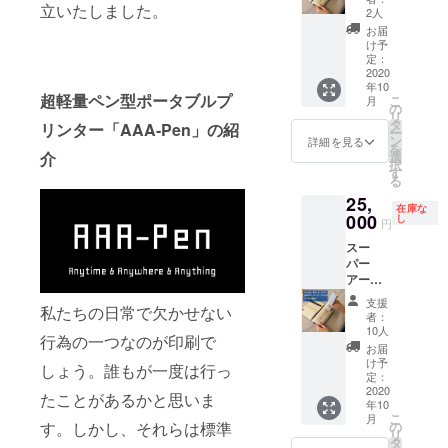
します。
立いたしました。
33000
2人
円
Twitter→@Ic
お届
→3000
け予
eFungs_Off
0円 送
定：
インスタグ
料込み
2020
年10
（全
ラム
超軽量ペン型ポータブルプ
こ
月
国：離
の
→icefungs_o
リ
島除
タ
リンター「AAA-Pen」の紹
ー
fficial
く）
ン
詳細を見る
を
介
選
インスタグ
択
す
る
ラムフォロ
25,
ワー500人突
在庫な
000
し
円
破！！！あ
りがとうご
スー
パー
ざいます！
アー
リー
支援
私たちの日常で欠かせない
バード
者：
先着10
10人
行為の一つなのが印刷で
名様限
お届
定！ 通
け予
しょう。誰もが一度は行っ
常販売
定：
予定価
2020
たことがあるかと思いま
年10
格
こ
月
33000
す。しかし、それらは標準
の
リ
円
タ