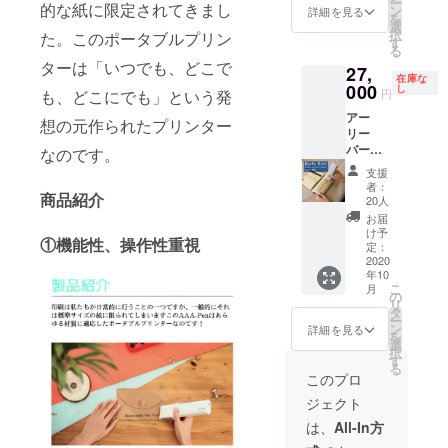
ー
的な紙に限定されてきまし
→2500
ン
詳細を見る
を
0円 送
選
択
た。このポータブルプリン
料込み
す
る
（全
ターは「いつでも、どこで
27,
国：離
在庫な
島除
000
し
も、どこにでも」という発
円
く）
アー
想の元作られたプリンター
リー
バード
なのです。
先着20
支援
名様限
者：
商品紹介
定 通常
20人
販売予
お届
定価格
け予
①機能性、操作性重視
33000
定：
円
2020
年10
→2700
こ
月
0円 送
の
リ
料込み
タ
ー
（全
ン
詳細を見る
を
国：離
選
択
島除
す
る
く）
このプロ
ジェクト
は、
All-In方