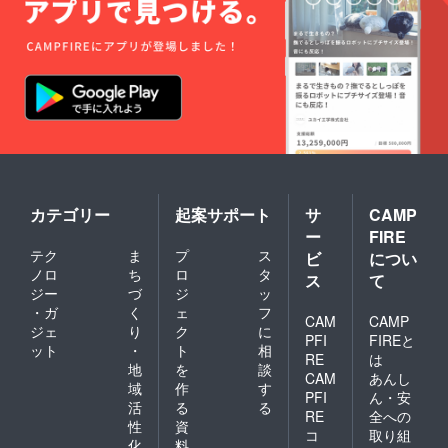
カテゴリー
起案サポート
サ
CAMP
ー
FIRE
テク
ま
プ
ス
ビ
につい
ノロ
ち
ロ
タ
ス
て
ジー
づ
ジ
ッ
・ガ
く
ェ
フ
CAM
CAMP
ジェ
り
ク
に
PFI
FIREと
ット
・
ト
相
RE
は
地
を
談
CAM
あんし
域
作
す
PFI
ん・安
活
る
る
RE
全への
性
資
コ
取り組
化
料