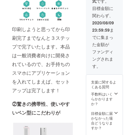
式
です。
目標金額に
関わらず、
2020/08/09
印刷しようと思ってから印
23:59:59
ま
でに集まっ
刷完了までなんと３ステッ
た金額が
プで完了いたします。本品
ファンディ
は一般消費者向けに開発さ
ングされま
れているので、お手持ちの
す。
スマホにアプリケーション
を入れてしまえば、セット
支援に関するよ
くある質問
アップは完了します！
手数料はいく
らかかります
②驚きの携帯性、使いやす
か？
いペン型にこだわりが
目標金額に届
かなかった場
合どうなりま
すか？