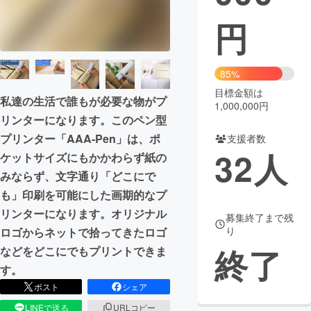
円
まちづくり・地域活性化
CAMPFIRE for Social Good
CAMPFIRE Creation
85%
CAMPFIREふるさと納税
machi-ya
コミュニティ
目標金額は
私達の生活で誰もが必要な物がプ
1,000,000円
リンターになります。このペン型
プリンター「AAA-Pen」は、ポ
支援者数
32
人
ケットサイズにもかかわらず紙の
みならず、文字通り「どこにで
も」印刷を可能にした画期的なプ
リンターになります。オリジナル
募集終了まで残
り
ロゴからネットで拾ってきたロゴ
終了
などをどこにでもプリントできま
す。
ポスト
シェア
LINEで送る
URLコピー