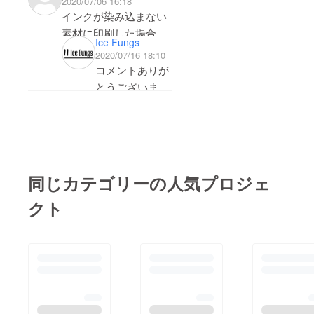
2020/07/06 16:18
インクが染み込まない
では落ちませ
素材に印刷した場合
ん。
Ice Fungs
は、どれくらいの耐久
2020/07/16 18:10
性がありますか。ま
コメントありが
た、アルコールなどで
とうございま
消すことが出来ます
す。インクが染
か。
み込まない素材
がどういうもの
かわかりません
が、染み込まな
同じカテゴリーの人気プロジェ
いと、表面に
クト
載っているだけ
なので擦ると落
ちてしまうと思
います。すみま
せん、知識不足
です。