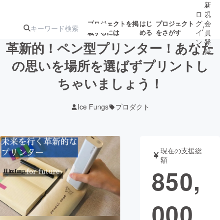
新
ロ
規
グ
会
プロジェクトを掲
はじ
プロジェクト
/
載するには
める
をさがす
イ
員
ン
登
革新的！ペン型プリンター！あなた
録
の思いを場所を選ばずプリントし
ちゃいましょう！
人気のプロ
注目のリ
注目の新着プロ
募集終了が近いプ
もうすぐ公開
ジェクト
ターン
ジェクト
ロジェクト
されます
Ice Fungs
プロダクト
アート・写真
音楽
現在の支援総
テクノロジー・ガジェット
ゲーム・サ
額
850,
映像・映画
書籍・雑誌
000
ビジネス・起業
チャレンジ