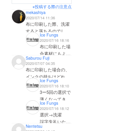
※投稿する際の注意点
mekashiya
2020/07/14 11:36
布に印刷した際、洗濯
すると落ちるのでしょ
Ice Fungs
うか？
2020/07/16 18:16
肌に印刷した際、１度
布に印刷した場
の洗浄で落ちますか？
合素材にもより
Saburou Fuji
ガラス金属に印刷した
ますが何回か洗
2020/07/07 04:35
場合は、洗った際はど
濯していると、
布に印刷した場合の、
うなりますか？
落ちる場合があ
インクの持ちはどれく
Ice Fungs
ります。肌に印
らいでしょうか？
2020/07/16 18:10
刷した際、2、3
3ー5回の選択で
度洗浄軽く洗浄
薄くなってきま
しないといけな
Ice Fungs
す。
2020/07/16 18:12
いかもしれませ
選択→洗濯
ん。ガラスに印
誤字失礼いたし
刷してもスポン
Nentetsu
ました。
ジなどで擦るま