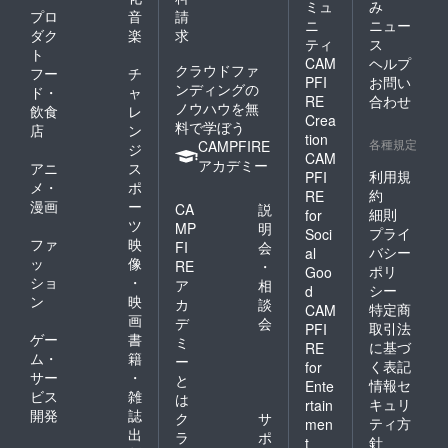
ミュ
み
プロ
音
請
ニ
ニュー
ダク
楽
求
ティ
ス
ト
CAM
ヘルプ
クラウドファ
フー
チ
PFI
お問い
ンディングの
ド・
ャ
RE
合わせ
ノウハウを無
飲食
レ
Crea
料で学ぼう
店
ン
tion
各種規定
CAMPFIRE
ジ
CAM
アカデミー
アニ
ス
利用規
PFI
メ・
ポ
約
RE
漫画
ー
CA
説
細則
for
ツ
MP
明
プライ
Soci
ファ
映
FI
会
バシー
al
ッ
像
RE
・
ポリ
Goo
ショ
・
ア
相
シー
d
ン
映
カ
談
特定商
CAM
画
デ
会
取引法
PFI
ゲー
書
ミ
に基づ
RE
ム・
籍
ー
く表記
for
サー
・
と
情報セ
Ente
ビス
雑
は
キュリ
rtain
開発
誌
ク
サ
ティ方
men
出
ラ
ポ
針
t