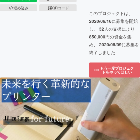
埋め込み
QRコード
このプロジェクトは、
2020/06/16
に募集を開始
し、
32
人の支援により
850,000
円の資金を集
め、
2020/08/09
に募集を
終了しました
もう一度プロジェク
トをやってほしい