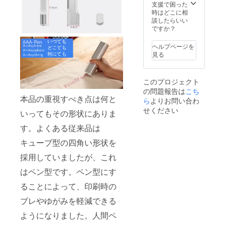
支援で困った
時はどこに相
談したらいい
ですか？
ヘルプページを
見る
このプロジェクト
の問題報告は
こち
本品の重視すべき点は何と
ら
よりお問い合わ
せください
いってもその形状にありま
す。よくある従来品は
キューブ型の四角い形状を
採用していましたが、これ
はペン型です。ペン型にす
ることによって、印刷時の
ブレやゆがみを軽減できる
ようになりました。人間ペ