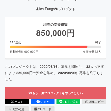
Ice Fungs
プロダクト
現在の支援総額
850,000
円
終了
85
%達成
目標金額
1,000,000
円
支援者数
32
人
このプロジェクトは、
2020/06/16
に募集を開始し、
32
人の支援
により
850,000
円の資金を集め、
2020/08/09
に募集を終了しま
した
もう一度プロジェクトをやってほしい
ポスト
シェア
LINEで送る
URLコピー
埋め込み
QRコード