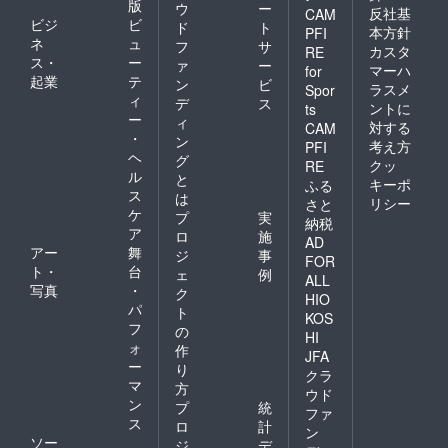
版
ウ
ー
反社基
CAM
ビジ
ビ
ド
ト
本方針
PFI
ネ
ュ
フ
サ
カスタ
RE
ス・
ー
ァ
ー
マーハ
for
起業
テ
ン
ビ
ラスメ
Spor
ィ
デ
ス
ントに
ts
ー
ィ
対する
CAM
・
ン
考え方
PFI
ヘ
グ
クッ
RE
ル
と
キーポ
ふる
ス
は
リシー
さと
ケ
プ
実
納税
ア
ロ
施
AD
アー
舞
ジ
事
FOR
ト・
台
ェ
例
ALL
写真
・
ク
HIO
パ
ト
KOS
フ
の
HI
ォ
作
JFA
ー
り
クラ
マ
方
ウド
ン
プ
統
ファ
ス
ロ
計
ン
ソー
ジ
デ