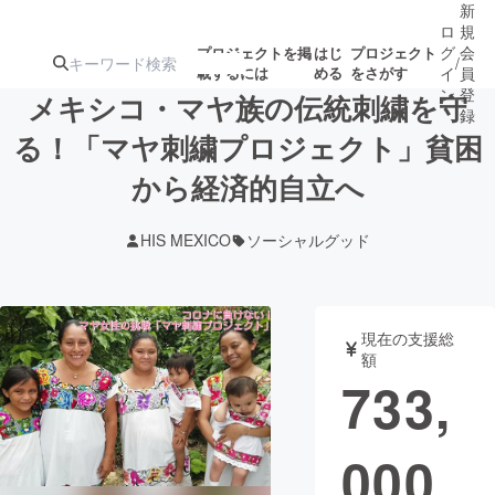
新
ロ
規
グ
会
プロジェクトを掲
はじ
プロジェクト
/
載するには
める
をさがす
イ
員
ン
登
メキシコ・マヤ族の伝統刺繍を守
録
る！「マヤ刺繍プロジェクト」貧困
から経済的自立へ
人気のプロ
注目のリ
注目の新着プロ
募集終了が近いプ
もうすぐ公開
ジェクト
ターン
ジェクト
ロジェクト
されます
HIS MEXICO
ソーシャルグッド
アート・写真
音楽
現在の支援総
テクノロジー・ガジェット
ゲーム・サ
額
733,
映像・映画
書籍・雑誌
000
ビジネス・起業
チャレンジ