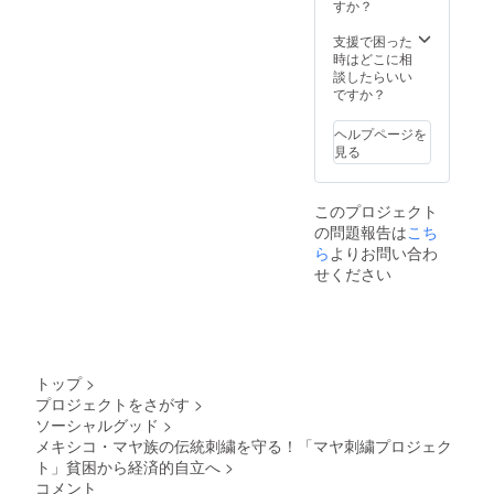
シコ オ
んと１
すか？
趣味・
滞在場
ンライ
年間楽
ご当地
所、ご
ンサロ
しめま
支援で困った
グルメ
都合の
ン1年間
す。）
時はどこに相
など、
いい視
参加権
※刺繍入
談したらいい
写真や
察日
つき
りエコ
ですか？
情報の
（土曜
（語学
バック
交換を
もしく
や旅行
は手作
通して
は日曜
ヘルプページを
セミ
業によ
人との
限定）
見る
ナーな
りイ
繋がり
を備考
ど様々
メージ
を大切
欄に記
な体験
と異な
にした
載くだ
このプロジェクト
がオン
る場合
サロン
さい。
の問題報告は
こち
ライン
がござ
が、な
期限は
ででき
ら
よりお問い合わ
いま
んと１
2020年
るサイ
す。
せください
年間楽
9月1日
ト。旅
しめま
～2021
行はも
す。
年3月31
ちろん
日まで
趣味・
有効。
ご当地
※新型コ
グルメ
ロナウ
トップ
>
など、
イルス
プロジェクトをさがす
>
写真や
が落ち
ソーシャルグッド
>
情報の
着いて
交換を
メキシコ・マヤ族の伝統刺繍を守る！「マヤ刺繍プロジェク
からご
通して
ト」貧困から経済的自立へ
>
決定さ
人との
れても
コメント