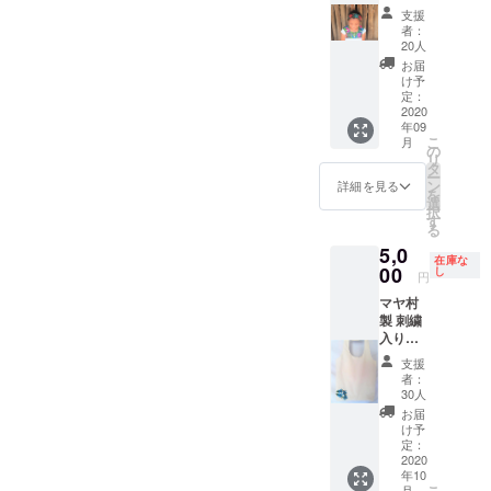
ワーカ
ます。
の代表
トに携
す。）
は明る
支援
チュー
■カンク
ラウラ
わって
※サイズ
めのお
者：
シャ＆
ン-マヤ
とHISカ
きた代
はレ
20人
色の
ピアス
村間の
ンクン
表が、
ディー
ミック
お届
のセッ
往復送
支店
メキシ
スS・
け予
スとな
ト とて
迎付
CSR部
コにお
定：
M・Lを
りま
もかわ
2020
き。（2
の責任
ける少
ご用
す。
年09
いいお
名様ま
者が同
数民族
意。備
こ
月
花が刺
でご同
行しご
の現状
の
考欄に
リ
繍され
行可能
説明を
や格差
タ
サイズ
ー
たフラ
です）
いたし
問題、
ン
を明記
詳細を見る
を
ワーカ
■昼食時
ます。
将来的
選
くださ
択
チュー
にマヤ
■マヤ村
な展望
す
い。
る
シャで
の人々
滞在は
につい
5,0
す。ピ
との交
約2時間
て報告
在庫な
アスも
00
流の場
を予定
会をい
し
円
刺繍で
を設定
してい
たしま
マヤ村
できて
させて
ます。
す。
製 刺繍
います♫
いただ
■カンク
■Zoom
入りエ
・刺繍
きま
ン-マヤ
による
コバッ
フラ
す。
村間の
講演と
支援
グ ハン
ワーカ
■HISメ
往復送
なりま
者：
ドメイ
チュー
キシ
迎付
す ■ス
30人
ドエコ
シャｘ1
コ オ
き。
ペイン
お届
バッ
個 ・ピ
ンライ
（ご参
語-日本
け予
グ、か
アスｘ1
定：
ンサロ
加人数
語の同
わいい
2020
個 ・
ン一年
は1名様
時通訳
年10
花柄刺
HISメキ
間参加
のみ）
■報告会
こ
月