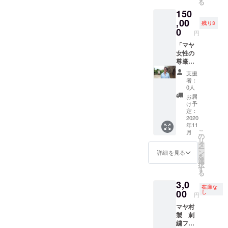
る
程を視
す。 カ
行セミ
人との
長
150
察して
ンクン
ナーな
繋がり
400cm
いただ
から約2
,00
ど様々
を大切
ｘベッ
残り3
きま
時間半
な体験
0
にした
ド部分
円
す。視
南下し
がオン
サロン
の幅
察には
たとこ
「マヤ
ライン
が、な
150cm
現地協
ろあり
女性の
ででき
んと１
）
力グ
ます。
尊厳を
るサイ
年間楽
ループ
マヤ村
守る
ト。旅
しめま
支援
の代表
の状況
会」代
行はも
す。）
者：
ラウラ
を実際
表ラウ
ちろん
※サイズ
0人
さんと
に見て
ラ・エ
趣味・
は身長
お届
HISカン
いただ
ウへニ
ご当地
100cm,
け予
クン支
きま
アによ
グルメ
定：
120cm,
店の
す。彼
る、マ
2020
など、
140cm
年11
CSR部
らが置
ヤ村開
写真や
からお
こ
月
の責任
かれて
発プロ
情報の
の
選びい
リ
者が同
いる環
ジェク
交換を
タ
ただけ
ー
行し、
境や製
ト報告
通して
ン
ます。
詳細を見る
を
ご説明
造工程
会 長年
人との
選
備考欄
択
をいた
を視察
に渡
繋がり
す
にサイ
る
しま
してい
り、キ
を大切
ズを明
3,0
す。 ■
ただき
ンタナ
にした
記くだ
在庫な
マヤ村
ます。
ロー州
00
サロン
し
さい。
円
滞在は
視察に
のマヤ
が、な
※ドレス
マヤ村
約2時間
は現地
村の開
んと１
は白、
製 刺
を予定
協力グ
発プロ
年間楽
刺繍部
繍フラ
してい
ループ
ジェク
しめま
分の色