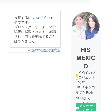
投稿するには
ログイン
が
必要です。
プロジェクトオーナーの承
認後に掲載されます。承認
された内容を削除すること
はできません。
HIS
※投稿する際の注意点
MEXIC
O
初めてのプ
ロジェクト
です
HISメキシコ
支店と現地
NPO法人
「マヤ女性
メッセー
の尊厳を守
ジを送る