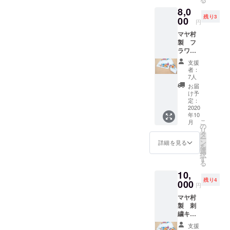
日々の
8,0
営みが
残り3
わかる
00
円
ビデオ
マヤ村
レター
製 フ
をメー
ラワー
ルでお
刺繍
送りし
支援
テーブ
ます。
者：
ルラン
・ビデ
7人
ナー＆
オレ
お届
ナプキ
ター ・
け予
ン4枚
HISメキ
定：
セット
2020
シコ オ
年10
マヤ村
ンライ
こ
月
女性が
ンサロ
の
リ
心を込
ン1年間
タ
ー
めて作
参加権
ン
詳細を見る
を
りまし
つき
選
択
た刺繍
（語学
す
る
のテー
や旅行
10,
ブルラ
セミ
残り4
ンナー
000
ナーな
円
と4枚の
ど様々
マヤ村
ナプキ
な体験
製 刺
ンを
がオン
繍キッ
セット
ライン
チン
大切に
ででき
支援
セット