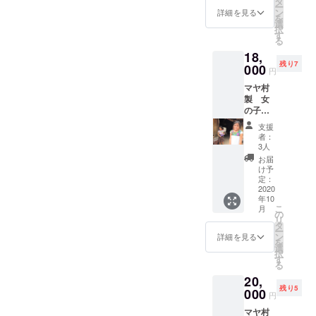
タ
間参加
ー
お休み
プキン4
ン
権 （語
詳細を見る
を
いただ
枚 （サ
選
学や旅
択
けま
イズ）
す
行セミ
る
す。 ・
テーブ
ナーな
18,
マヤ村
ルラン
ど様々
残り7
製 手
000
ナー
な体験
円
作りハ
30ｘ
がオン
マヤ村
ンモッ
70cm
ライン
製 女
ク ・
ナプキ
ででき
の子用
HISメキ
ン 50
るサイ
イピル
シコオ
ｘ50cm
ト。旅
支援
ドレス
ンライ
・食器
行はも
者：
＆刺繍
ンサロ
用クロ
3人
ちろん
入りエ
ン1年間
スｘ1
趣味・
お届
コバッ
参加権
枚 60
け予
ご当地
グ マヤ
（語学
定：
ｘ60cm
グルメ
の子供
2020
や旅行
・HISメ
など、
年10
達が着
セミ
キシコ
写真や
こ
月
ている
ナーな
の
オンラ
情報の
リ
花柄が
ど様々
タ
インサ
交換を
ー
とって
な体験
ン
ロン1年
詳細を見る
通して
を
もかわ
がオン
選
間参加
人との
択
いいイ
ライン
す
権つき
繋がり
る
ピルド
ででき
（語学
を大切
20,
レス♫と
るサイ
や旅行
にした
残り5
刺繍入
000
ト。旅
セミ
サロン
円
りエコ
行はも
ナーな
が、な
マヤ村
バッ
ちろん
ど様々