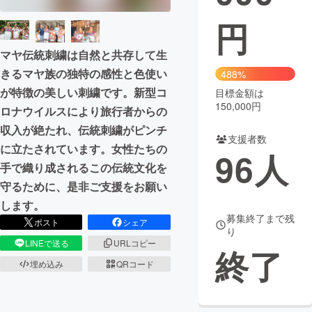
円
まちづくり・地域活性化
マヤ伝統刺繍は自然と共存して生
CAMPFIRE for Social Good
CAMPFIRE Creation
きるマヤ族の独特の感性と色使い
488%
CAMPFIREふるさと納税
machi-ya
コミュニティ
が特徴の美しい刺繍です。新型コ
目標金額は
150,000円
ロナウイルスにより旅行者からの
収入が絶たれ、伝統刺繍がピンチ
支援者数
に立たされています。女性たちの
96
人
手で織り成されるこの伝統文化を
守るために、是非ご支援をお願い
します。
募集終了まで残
ポスト
シェア
り
LINEで送る
URLコピー
終了
埋め込み
QRコード