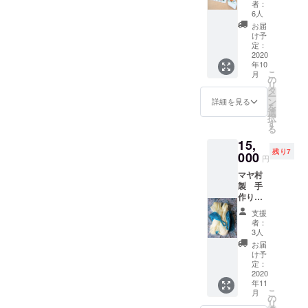
使って
るサイ
者：
（テー
いただ
ト。旅
6人
ブルラ
きたい
行はも
お届
ンナー
逸品で
ちろん
け予
＆ナプ
す。 ・
定：
趣味・
キン4
2020
フラ
ご当地
年10
枚、食
ワー刺
グルメ
こ
月
器用ク
繍テー
の
など、
リ
ロス）
ブルラ
タ
写真や
ー
キッチ
ンナー1
ン
情報の
詳細を見る
を
ンで
枚＆ナ
選
交換を
択
使って
プキン4
す
通して
る
欲し
枚セッ
人との
15,
い、マ
ト （サ
繋がり
残り7
ヤ村刺
000
イズ）
を大切
円
繍セッ
テーブ
にした
マヤ村
ト。食
ルラン
サロン
製 手
器用ク
ナー
が、な
作りハ
ロスは
30ｘ
んと１
ンモッ
愛らし
70cm
年間楽
支援
ク マヤ
い子鹿
ナプキ
しめま
者：
の人々
が刺繍
ン 50
3人
す。）
の必需
されて
ｘ50cm
お届
品ハン
いま
・HISメ
け予
モッ
す。 ・
定：
キシコ
ク。と
2020
テーブ
オンラ
年11
ても涼
ルラン
インサ
こ
月
しく、
ナーｘ1
の
ロン1年
リ
快適に
枚 ＆ ナ