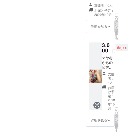
村からのお礼と
ンが、なんと１
支援者：6人
して、マヤ語で
年間楽しめま
お届け予定：
かかれたポスト
す。）
こ
2020年12月
の
カードを送りま
リ
タ
す ・HISメキシ
ー
ン
コ オンラインサ
詳細を見る
を
選
ロン1年間参加券
択
す
つき （語学や旅
る
行セミナーなど
3,0
様々な体験がオ
残り16
00
ンラインででき
円
るサイト。旅行
マヤ村
はもちろん趣
からの
味・ご当地グル
ビデオ
メなど、写真や
レター
情報の交換を通
支援
マヤ語
して人との繋が
者：
でお礼
4人
りを大切にした
のメッ
サロンが、なん
お届
セージ
け予
と１年間楽しめ
が届き
定：
ます。） ※海外
ます。
2020
からのため6ヶ月
年10
村の様
以上掛かる可能
こ
月
子や家
の
性もあります。
リ
の中な
タ
届かない場合は
ー
ど、マ
ン
詳細を見る
再度お送りしま
を
ヤの
選
す。
択
人々の
す
る