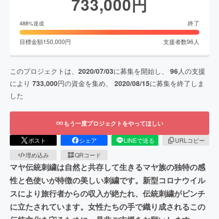
733,000
円
終了
488
%達成
目標金額
150,000
円
支援者数
96
人
このプロジェクトは、
2020/07/03
に募集を開始し、
96
人の支援
により
733,000
円の資金を集め、
2020/08/15
に募集を終了しま
した
もう一度プロジェクトをやってほしい
ポスト
シェア
LINEで送る
URLコピー
埋め込み
QRコード
マヤ伝統刺繍は自然と共存して生きるマヤ族の独特の感
性と色使いが特徴の美しい刺繍です。新型コロナウイル
スにより旅行者からの収入が絶たれ、伝統刺繍がピンチ
に立たされています。女性たちの手で織り成されるこの