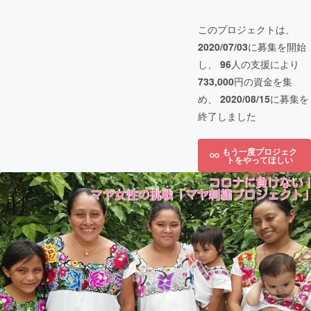
このプロジェクトは、
2020/07/03
に募集を開始
し、
96
人の支援により
733,000
円の資金を集
め、
2020/08/15
に募集を
終了しました
もう一度プロジェク
トをやってほしい