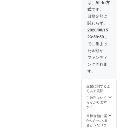
繍が
権つき
繋がり
は、
All-In方
日まで
コバ遺
入った
（語学
を大切
有効。
跡に立
式
です。
大切に
や旅行
にした
※新型コ
ち寄り
使って
セミ
サロン
目標金額に
ロナウ
可能で
欲しい
ナーな
が、な
イルス
す。
関わらず、
逸品 花
ど様々
んと１
が落ち
（入場
柄は数
な体験
年間楽
2020/08/15
着いて
券など
種類ご
がオン
しめま
からご
は実費
23:59:59
ま
用意。
ライン
す。）
決定さ
となり
どの花
ででき
※デザイ
でに集まっ
れても
ま
柄が届
るサイ
ンやお
結構で
す。）
た金額が
くかは
ト。旅
色は勝
す。 ※
・HISメ
お楽し
行はも
手なが
ファンディ
オンラ
キシ
みにお
ちろん
らこち
インサ
コ オ
ングされま
待ちく
趣味・
らでお
ロンと
ンライ
ださ
ご当地
選びし
す。
は、語
ンサロ
い。 ・
グルメ
て発送
学や旅
ン一年
生産者
など、
となり
行セミ
間参加
の名前
写真や
ます。
ナーな
権付き
支援に関するよ
が入っ
情報の
どのデ
ど様々
※航空券
くある質問
た限定
交換を
ザイン
な体験
や滞在
エコ
通して
手数料はいく
が届く
がオン
費は付
バッ
人との
らかかります
かお楽
ライン
いてお
グ、限
繋がり
か？
しみに
ででき
りませ
定数は
を大切
お待ち
るサイ
ん。 ※
10枚の
にした
目標金額に届
くださ
ト。旅
ご到着
み。 ・
サロン
かなかった場
い。
行はも
のお日
HISメキ
が、な
合どうなりま
ちろん
にち、