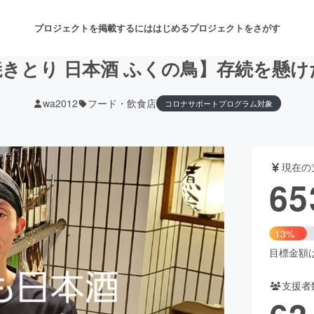
プロジェクトを掲載するには
はじめる
プロジェクトをさがす
きとり 日本酒 ふくの鳥】存続を懸
wa2012
フード・飲食店
コロナサポートプログラム対象
注目のリターン
注目の新着プロジェクト
募集終了が近いプロジェクト
も
現在の
音楽
舞台・パフォーマンス
65
ゲーム・サービス開発
フード・飲食店
13%
書籍・雑誌出版
アニメ・漫画
目標金額は5
支援者
チャレンジ
ビューティー・ヘルスケ