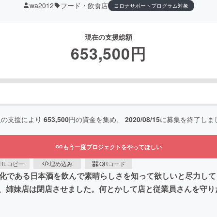
wa2012
フード・飲食店
コロナサポートプログラム対象
現在の支援総額
653,500
円
人の支援により
653,500
円の資金を集め、
2020/08/15
に募集を終了しま
もう一度プロジェクトをやってほしい
RLコピー
埋め込み
QRコード
文化である日本酒を飲んで素晴らしさを知って欲しいと尽力し
少、姉妹店は閉店させました。何とかして店と従業員さんを守