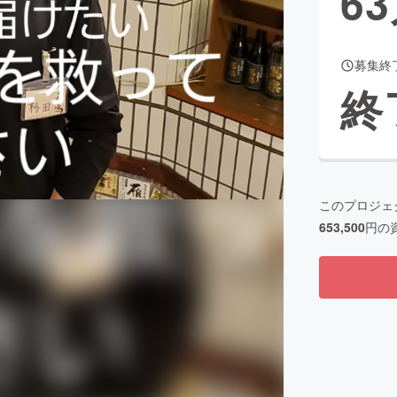
63
募集終
CAMPFIRE for Social Good
CAMPFIRE Creation
終
CAMPFIREふるさと納税
machi-ya
コミュニティ
このプロジェ
653,500
円の