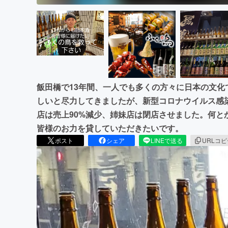
飯田橋で13年間、一人でも多くの方々に日本の文
しいと尽力してきましたが、新型コロナウイルス感
店は売上90%減少、姉妹店は閉店させました。何と
皆様のお力を貸していただきたいです。
ポスト
シェア
LINEで送る
URLコ