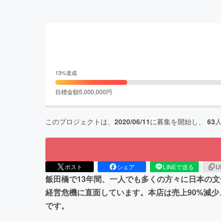
13
%達成
目標金額
5,000,000
円
このプロジェクトは、
2020/06/11
に募集を開始し、
63
ポスト
シェア
LINEで送る
U
飯田橋で13年間、一人でも多くの方々に日本の
経営危機に直面しています。本店は売上90%減
です。