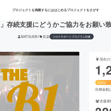
プロジェクトを掲載するには
はじめる
プロジェクトをさがす
1」存続支援にどうかご協力をお願い
MATSUEB1
音楽
コロナサポートプログラム対象
注目のリターン
注目の新着プロジェクト
募集終了が近いプロジェクト
も
現在の
音楽
舞台・パフォーマンス
1,
ゲーム・サービス開発
フード・飲食店
124%
書籍・雑誌出版
アニメ・漫画
目標金額は1
支援者
チャレンジ
ビューティー・ヘルスケ