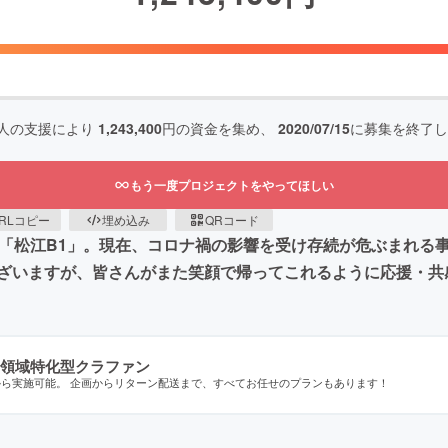
人の支援により
1,243,400
円の資金を集め、
2020/07/15
に募集を終了し
もう一度プロジェクトをやってほしい
RLコピー
埋め込み
QRコード
ス「松江B1」。現在、コロナ禍の影響を受け存続が危ぶまれる
ざいますが、皆さんがまた笑顔で帰ってこれるように応援・共
領域特化型クラファン
から実施可能。 企画からリターン配送まで、すべてお任せのプランもあります！