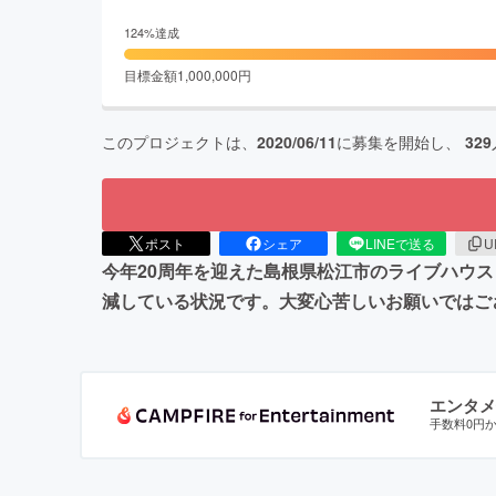
124
%達成
目標金額
1,000,000
円
このプロジェクトは、
2020/06/11
に募集を開始し、
329
ポスト
シェア
LINEで送る
U
今年20周年を迎えた島根県松江市のライブハウ
減している状況です。大変心苦しいお願いではご
エンタメ
手数料0円