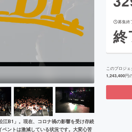
32
募集終
CAMPFIRE for Social Good
CAMPFIRE Creation
終
CAMPFIREふるさと納税
machi-ya
コミュニティ
このプロジェ
1,243,400
円
松江B1」。現在、コロナ禍の影響を受け存続
イベントは激減している状況です。大変心苦