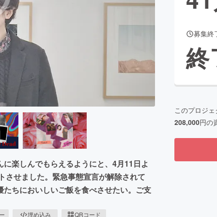
募集終
CAMPFIRE for Social Good
CAMPFIRE Creation
終
CAMPFIREふるさと納税
machi-ya
コミュニティ
このプロジェ
208,000
円の
に楽しんでもらえるようにと、4月11日よ
ートさせました。緊急事態宣言が解除されて
優たちにおいしいご飯を食べさせたい。ご支
ピー
埋め込み
QRコード