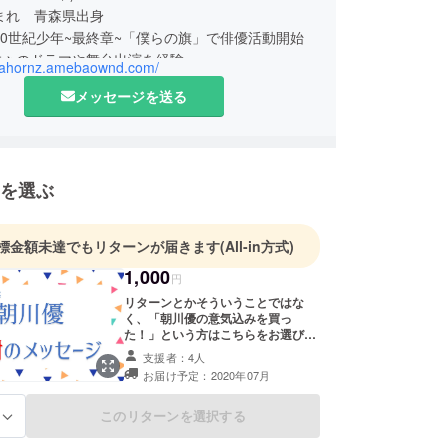
生まれ 青森県出身
、20世紀少年~最終章~「僕らの旗」で俳優活動開始
数々のドラマや舞台出演を経験
/gahornz.amebaownd.com/
吾主催、ミスター花婿コンテスト準グランプリ受賞
メッセージを送る
しても活躍し、2016年自身初のプロジェクト、
you第一回企画「一人芝居」を上演
シチュエーション芝居「Gahornz」始動
を選ぶ
標金額未達でもリターンが届きます
(All-in方式)
1,000
円
リターンとかそういうことではな
く、「朝川優の意気込みを買っ
た！」という方はこちらをお選び下
さい。ただ、ただ、私、朝川優が心
支援者：4人
から全ての感謝の気持ちを込めて
お届け予定：2020年07月
綴った文章をメールにて送らせてい
ただきます。
このリターンを選択する
る