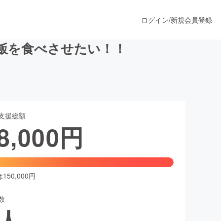
ログイン
/
新規会員登録
飯を食べさせたい！！
うすぐ公開されます
支援総額
プロダクト
8,000
円
ファッション
スポーツ
50,000円
数
ア
ソーシャルグッド
人