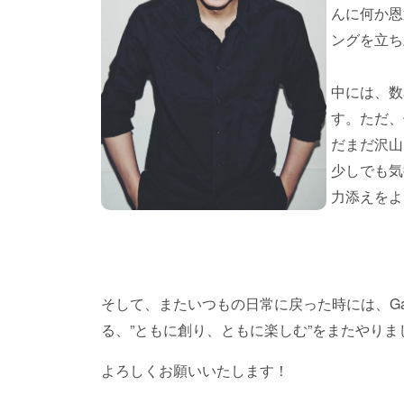
んに何か恩
ングを立ち
中には、数
す。ただ、
だまだ沢山
少しでも気
力添えをよ
そして、またいつもの日常に戻った時には、Ga
る、”ともに創り、ともに楽しむ”をまたやりま
よろしくお願いいたします！