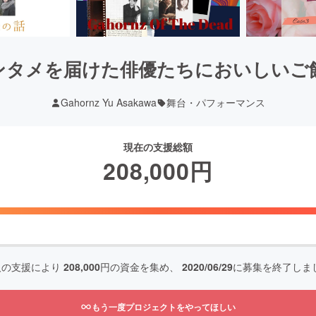
ンタメを届けた俳優たちにおいしいご
Gahornz Yu Asakawa
舞台・パフォーマンス
現在の支援総額
208,000
円
人の支援により
208,000
円の資金を集め、
2020/06/29
に募集を終了しま
もう一度プロジェクトをやってほしい