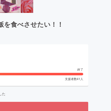
飯を食べさせたい！！
終了
支援者数
41
人
した