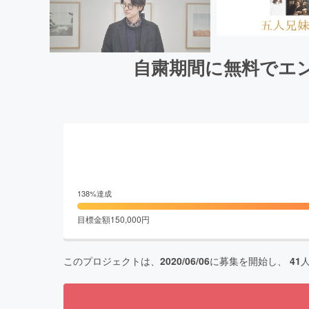
自粛期間に無料でエ
138
%達成
目標金額
150,000
円
このプロジェクトは、
2020/06/06
に募集を開始し、
41