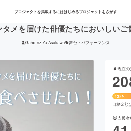
プロジェクトを掲載するには
はじめる
プロジェクトをさがす
ンタメを届けた俳優たちにおいしいご
Gahornz Yu Asakawa
舞台・パフォーマンス
注目のリターン
注目の新着プロジェクト
募集終了が近いプロジェクト
も
現在の
音楽
舞台・パフォーマンス
20
ゲーム・サービス開発
フード・飲食店
138%
書籍・雑誌出版
アニメ・漫画
目標金額は1
支援者
チャレンジ
ビューティー・ヘルスケ
41