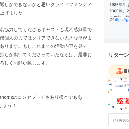
返しができないかと思いクライドファンディ
1986年
2009年
上げました！
その後、
https:/
假屋崎省
名協力してくださるキャストも現れ感無量で
でモデルと
With 
僕個人の力ではクリアできない大きな壁がま
2017年
あります。もしこれまでの活動内容を見て、
持ちが動いてくださっていたならば、是非お
リターン
ろしくお願い致します。
目
hornzのコンセプトでもあり根本でもあ
しょう！
詳細を見