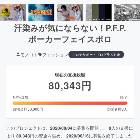
汗染みが気にならない！P.F.P.
ポーカーフェイスポロ
モノゴト
ファッション
コロナサポートプログラム対象
現在の支援総額
80,343
円
終了
160
%達成
目標金額
50,000
円
支援者数
8
人
このプロジェクトは、
2020/08/04
に募集を開始し、
8
人の支援に
より
80,343
円の資金を集め、
2020/08/16
に募集を終了しました