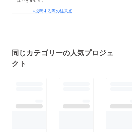
はできません。
はなく、スタイリッ
※投稿する際の注意点
シュなポロデザインに
もご期待下さい。お手
元に届くまで今暫くお
待ち下さい。引き続き
宜しくお願い致しま
す。モノゴト代表 八
同じカテゴリーの人気プロジェ
木
クト