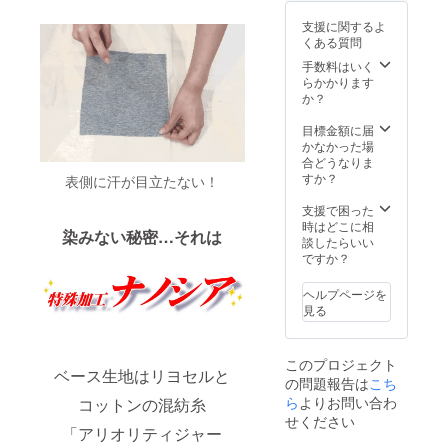
キ・ネ
支援に関するよ
イ
くある質問
ビー・
ブラッ
手数料はいく
ク 選べ
らかかります
るサイ
か？
ズ： サ
イズ
目標金額に届
00、サ
かなかった場
イズ
合どうなりま
01、サ
すか？
表側に汗が目立たない！
イズ
02、サ
支援で困った
イズ
時はどこに相
染みない秘密…それは
03、サ
談したらいい
イズ
ですか？
04、サ
イズ05
ヘルプページを
見る
このプロジェクト
ベース生地はリヨセルと
の問題報告は
こち
ら
よりお問い合わ
コットンの混紡糸
せください
「アリオリティジャー