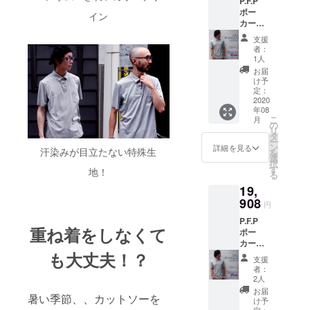
P.F.P
ポー
イン
カー
フェイ
支援
スポロ
者：
×2枚
1人
¥10902
お届
(1枚
け予
¥5451)
定：
想定価
2020
年08
格計
こ
月
¥15800
の
リ
(税込)よ
タ
ー
り
ン
詳細を見る
汗染みが目立たない特殊生
を
31％OF
選
択
F お届
す
地！
る
予定：8
19,
月中旬
～下旬
908
円
2枚中の
P.F.P
カ
重ね着をしなくて
ポー
ラー・
カー
サイズ
も大丈夫！？
フェイ
を変え
支援
スポロ
られる
者：
×4枚
場合は
2人
¥19908
備考欄
お届
暑い季節、、カットソーを
(1枚
にご記
け予
¥4977)