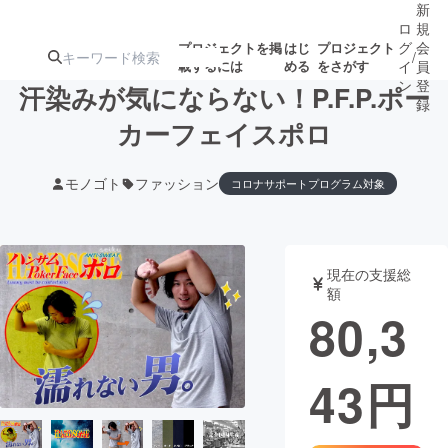
新
ロ
規
グ
会
プロジェクトを掲
はじ
プロジェクト
/
載するには
める
をさがす
イ
員
ン
登
汗染みが気にならない！P.F.P.ポー
録
カーフェイスポロ
人気のプロ
注目のリ
注目の新着プロ
募集終了が近いプ
もうすぐ公開
モノゴト
ファッション
コロナサポートプログラム対象
ジェクト
ターン
ジェクト
ロジェクト
されます
アート・写真
音楽
現在の支援総
額
80,3
テクノロジー・ガジェット
ゲーム・サ
映像・映画
書籍・雑誌
43
円
ビジネス・起業
チャレンジ