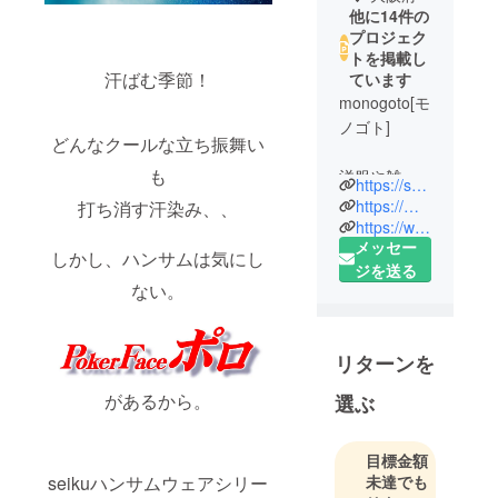
他に14件の
プロジェク
トを掲載し
汗ばむ季節！
ています
monogoto[モ
ノゴト]
どんなクールな立ち振舞い
も
洋服や雑貨
https://shop.monogoto-wear.com/
の企画/デザ
https://monogoto-wear.com/
打ち消す汗染み、、
イン/生産/販
https://www.instagram.com/monogoto.wear/
メッセー
売を一貫し
しかし、ハンサムは気にし
ジを送る
て手掛ける
ない。
クリエイ
ティブカン
パニー
リターンを
私たちが提
があるから。
選ぶ
案するのは
独自の視点
目標金額
と細部への
seikuハンサムウェアシリー
未達でも
こだわりか