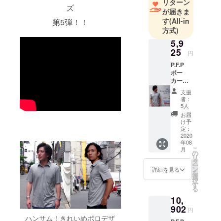
リターン
ズ
ら生まれ
が届きま
る、着る人
す
(All-in
第5弾！！
方式)
自身の一部
となる「コ
5,9
25
ンセプト型
円
ブランド」
P.F.P
ポー
です
カー
フェイ
支援
アイディア
スポロ
者：
×1枚
を形にする
5人
¥5925
お届
だけではな
想定価
け予
く、コラボ
格
定：
¥7900(
2020
レーション
年08
税込)よ
こ
によって更
月
り
の
リ
25％OF
に広がり続
タ
ー
F お届
ン
詳細を見る
ける仕組み
を
予定：8
選
択
を構築して
月中旬
す
る
～下旬
います
10,
902
円
ハンサム！きれいめポロデザ