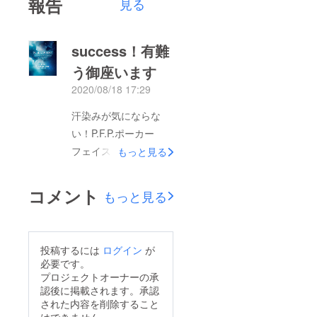
報告
見る
success！有難
う御座います
2020/08/18 17:29
汗染みが気にならな
い！P.F.P.ポーカー
フェイスポロご支援有
もっと見る
難うございました！お
陰様で目標値を達成す
コメント
もっと見る
ることが出来ました。
今週より早速生産に
入っております。発送
投稿するには
ログイン
が
までこちらの活動報告
必要です。
にて上げさせて頂きま
プロジェクトオーナーの承
認後に掲載されます。承認
す。汗染みが気になら
された内容を削除すること
ない特殊生地！だけで