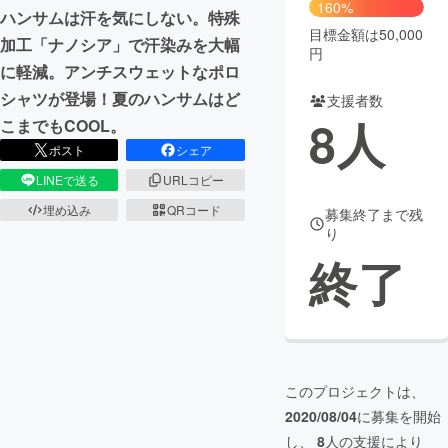
160%
ハンサムは汗を気にしない。特殊
目標金額は50,000
まちづくり・地域活性化
加工「ナノシア」で汗染みを大幅
円
に軽減。アンチスウェットなポロ
シャツが登場！夏のハンサムはど
CAMPFIRE for Social Good
CAMPFIRE Creation
支援者数
8
人
こまでもCOOL。
CAMPFIREふるさと納税
machi-ya
コミュニティ
ポスト
シェア
LINEで送る
URLコピー
埋め込み
QRコード
募集終了まで残
り
終了
このプロジェクトは、
2020/08/04
に募集を開始
し、
8
人の支援により