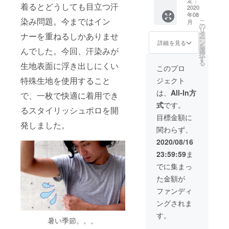
入お願
定：
着るとどうしても目立つ汗
想定価
2020
い致し
年08
格計
ます。
染み問題。今まではイン
こ
月
¥31600
選べる
の
リ
(税込)よ
カ
タ
ナーを重ねるしかありませ
ー
り
ラー：
ン
詳細を見る
を
37％OF
んでした。今回、汗染みが
グ
選
択
F お届
レー・
す
る
生地表面に浮き出しにくい
予定：8
カー
このプロ
月中旬
キ・ネ
特殊生地を使用すること
ジェクト
～下旬
イ
4枚中の
ビー・
は、
All-In方
で、一枚で快適に着用でき
カ
ブラッ
式
です。
ラー・
ク 選べ
るスタイリッシュポロを開
サイズ
るサイ
目標金額に
を変え
ズ： サ
発しました。
関わらず、
られる
イズ
場合は
00、サ
2020/08/16
備考欄
イズ
23:59:59
ま
にご記
01、サ
入お願
イズ
でに集まっ
い致し
02、サ
た金額が
ます。
イズ
選べる
03、サ
ファンディ
カ
イズ
ングされま
ラー：
04、サ
グ
イズ05
す。
暑い季節。。。
レー・
カー