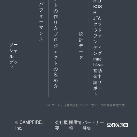
HIO
パ
ト
KOS
フ
の
HI
ォ
作
JFA
ー
り
クラ
マ
方
ウド
ン
プ
統
ファ
ス
ロ
計
ン
ソー
ジ
デ
ディ
シャ
ェ
ー
ング
ル
ク
タ
mac
グッ
ト
hi-ya
ド
の
補助
広
金申
め
請サ
方
ポー
ト
「QRコード」は株式会社デンソーウェーブの登録商標です。
© CAMPFIRE,
会社概
採用情
パートナー
Inc.
要
報
募集