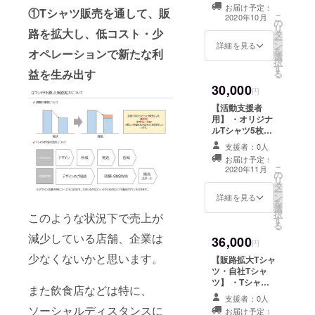
について】 シル
→30,000円 └
刷って
㎝)L(21.0
0
為、多少ズレが
お届け予定：
①Tシャツ販売を通して、販
クスクリーンと
備考欄に15枚分
おりま
㎝)XL(22.0cm)
㎝)M(74
こ
生じる場合がご
2020年10月
の
いう技法を使っ
のサイズを必ず
す。
【生地につい
.0
リ
ざいます。 ※デ
路を拡大し、低コスト・少
タ
て一枚一枚丁寧
ご記載くださ
【Tシャ
て】 基本的にホ
㎝)L(76.
ー
ザインについて
ン
に刷っておりま
い。 ・簡単なデ
ツにつ
詳細を見る
ワイトを使用さ
0
を
は、イメージや
オペレーションで新たな利
選
す。 【Tシャツ
ザインの補助 ・
いて】
せていただきま
㎝)XL(7
択
ロゴなどをいた
す
について】 素材:
Tシャツ仕入れ、
素材:綿
す。 ※ご希望が
9.0㎝)
益を生み出す
る
だけますようお
綿100％ 生地の
作成、発送 ・
100％
ある場合は、備
身
願い致します。
30,000
厚さ:6.0oz 生地
hitotemaアカウ
生地の
円
考欄に記入下さ
幅:S(46.
※別途着払いの送
の種類:ウルトラ
ント(Instagram)
厚
い。 【インクに
0
料が発生致しま
【活動支援者
コットン 特徴:
でシェア ※ご注
さ:6.0o
ついて】 基本的
㎝)M(51
す。 【こだわり
用】 ・オリジナ
①ネック、袖
文状況により、
z 生地の
にブラックを使
.0
について】 シル
ルTシャツ5枚デ
口、裾はダブル
発送日が前後す
種類:ウ
用させていただ
㎝)L(56.
クスクリーンと
ザイン、作成
ステッチ仕様 ②
る可能性があり
支援者：0人
ルトラ
きます。 ※ご希
0
いう技法を使っ
└備考欄に5枚分
アメリカンな
ます。 ※一枚一
コット
お届け予定：
望がある場合
㎝)XL(6
て一枚一枚丁寧
のサイズを必ず
こ
オープンエンド
枚手刷りの為、
2020年11月
ン 特徴:
は、備考欄に記
1.0㎝)
の
に刷っておりま
ご記載くださ
リ
糸を使用した6ヘ
多少ズレが生じ
①ネッ
入下さい。
袖
タ
す。 【Tシャツ
い。 └デザイ
ー
ビーウェイト素
る場合がござい
ク、袖
丈:S(18.
ン
について】 素材:
ンの製作やご相
詳細を見る
を
材を使用 【サイ
ます。 ※デザイ
口、裾
0
選
綿100％ 生地の
談をメールにて
択
ズについて】 着
ンについては、
はダブ
このような状況下で売上が
㎝)M(19
す
厚さ:6.0oz 生地
やり取りさせて
る
丈:S(71.0
イメージやロゴ
ルス
.0
の種類:ウルトラ
いただきます。
減少している店舗、企業は
㎝)M(74.0
などをいただけ
テッチ
36,000
㎝)L(20.
コットン 特徴:
・御礼メール ※
円
㎝)L(76.0
ますようお願い
仕様 ②
0
①ネック、袖
ご注文状況によ
少なくないかと思います。
㎝)XL(79.0㎝) 身
致します。 ※別
【販路拡大Tシャ
アメリ
㎝)XL(2
口、裾はダブル
り、発送日が前
幅:S(46.0
途着払いの送料
ツ・自社Tシャ
カンな
1.0㎝)
ステッチ仕様 ②
後する可能性が
㎝)M(51.0
が発生致しま
ツ】 ・Tシャツ
オープ
袖
アメリカンな
あります。 ※一
また飲食店などは特に、
㎝)L(56.0
す。 【こだわり
20枚セット
ンエン
口:S(18.
オープンエンド
枚一枚手刷りの
支援者：0人
㎝)XL(61.0㎝) 袖
について】 シル
→36,000円 └
ド糸を
0
ソーシャルディスタンスに
糸を使用した6ヘ
為、多少ズレが
お届け予定：