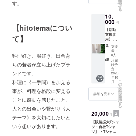
選
ンの補助 ・T
が生じ
す。
択
す
シャツ仕入れ、
る場合
る
作成、発送 ・
がござ
10,
hitotemaアカウ
いま
000
ント(Instagram)
す。
円
【hitotemaについ
でシェア ※ご注
【こだ
【活動
文状況により、
わりに
支援者
発送日が前後す
つい
て】
用】 ・
る可能性があり
て】 シ
hitotem
ます。 ※一枚一
ルクス
支援
a Tシャ
枚手刷りの為、
クリー
者：
ツ └
0人
料理好き、服好き、田舎育
多少ズレが生じ
ンとい
備考欄
る場合がござい
う技法
お届
にサイ
ちの若者が立ち上げたブラ
け予
ます。 ※デザイ
を使っ
ズを必
定：
ンについては、
て一枚
ンドです。
ずご記
2020
イメージやロゴ
一枚丁
年10
載くだ
などをいただけ
寧に
こ
料理に《一手間》を加える
月
さい。
の
ますようお願い
刷って
リ
・
タ
致します。 ※別
おりま
事が、料理を格段に変える
ー
hitotem
ン
詳細を見る
途着払いの送料
す。
を
a トー
選
ことに感動を感じたこと。
が発生致しま
【Tシャ
択
トバッ
す
す。 【こだわり
ツにつ
る
ク ・御
人との出会いや繋がり《人
について】 シル
いて】
礼メー
20,000
クスクリーンと
素材:綿
円
テーマ》を大切にしたいと
ル ※ご
いう技法を使っ
100％
【販路拡大Tシャ
注文状
て一枚一枚丁寧
生地の
いう想いがあります。
ツ・自社Tシャ
況によ
に刷っておりま
厚
ツ】 ・Tシャツ
り、発
す。 【Tシャツ
さ:6.0o