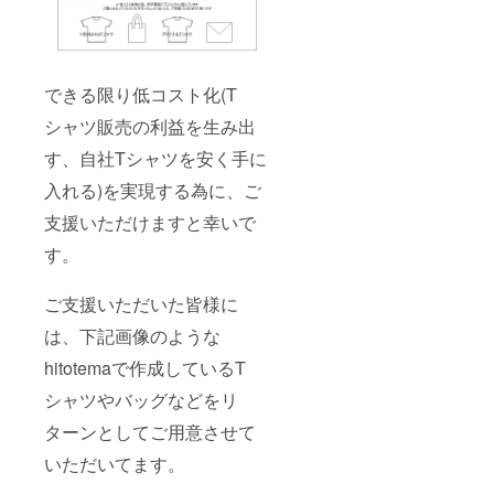
㎝)L(20.0
がある
用させていただ
㎝)XL(21.0㎝) 袖
場合
きます。 ※ご希
口:S(18.0
は、備
望がある場合
㎝)M(20.0
考欄に
は、備考欄に記
㎝)L(21.0
記入下
入下さい。
㎝)XL(22.0cm)
さい。
できる限り低コスト化(T
【生地につい
【イン
シャツ販売の利益を生み出
て】 基本的にホ
クにつ
ワイトを使用さ
いて】
す、自社Tシャツを安く手に
せていただきま
基本的
す。 ※ご希望が
にブ
入れる)を実現する為に、ご
ある場合は、備
ラック
考欄に記入下さ
を使用
支援いただけますと幸いで
い。 【インクに
させて
ついて】 基本的
いただ
す。
にブラックを使
きま
用させていただ
す。 ※
きます。 ※ご希
ご希望
ご支援いただいた皆様に
望がある場合
がある
は、下記画像のような
は、備考欄に記
場合
入下さい。
は、備
hitotemaで作成しているT
考欄に
記入下
シャツやバッグなどをリ
さい。
ターンとしてご用意させて
いただいてます。