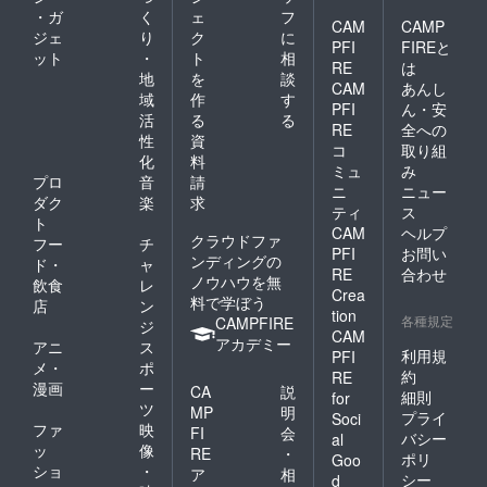
・ガ
く
ェ
フ
CAM
CAMP
ジェ
り
ク
に
PFI
FIREと
ット
・
ト
相
RE
は
地
を
談
CAM
あんし
域
作
す
PFI
ん・安
活
る
る
RE
全への
性
資
コ
取り組
化
料
ミュ
み
プロ
音
請
ニ
ニュー
ダク
楽
求
ティ
ス
ト
CAM
ヘルプ
クラウドファ
フー
チ
PFI
お問い
ンディングの
ド・
ャ
RE
合わせ
ノウハウを無
飲食
レ
Crea
料で学ぼう
店
ン
tion
各種規定
CAMPFIRE
ジ
CAM
アカデミー
アニ
ス
利用規
PFI
メ・
ポ
約
RE
漫画
ー
CA
説
細則
for
ツ
MP
明
プライ
Soci
ファ
映
FI
会
バシー
al
ッ
像
RE
・
ポリ
Goo
ショ
・
ア
相
シー
d