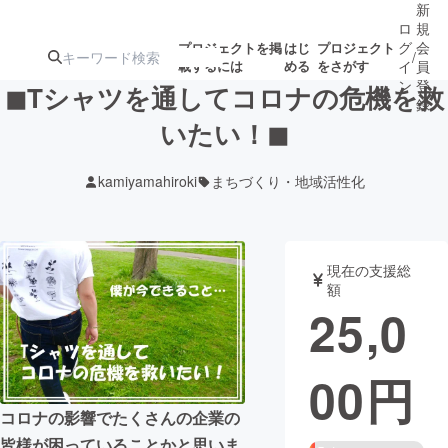
新
ロ
規
グ
会
プロジェクトを掲
はじ
プロジェクト
/
載するには
める
をさがす
イ
員
ン
登
◼︎Tシャツを通してコロナの危機を救
録
いたい！◼︎
人気のプロ
注目のリ
注目の新着プロ
募集終了が近いプ
もうすぐ公開
kamiyamahiroki
まちづくり・地域活性化
ジェクト
ターン
ジェクト
ロジェクト
されます
アート・写真
音楽
現在の支援総
額
25,0
テクノロジー・ガジェット
ゲーム・サ
00
円
映像・映画
書籍・雑誌
コロナの影響でたくさんの企業の
ビジネス・起業
チャレンジ
皆様が困っていることかと思いま