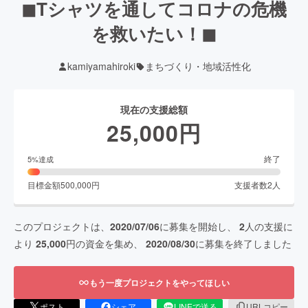
◼︎Tシャツを通してコロナの危機
を救いたい！◼︎
kamiyamahiroki
まちづくり・地域活性化
現在の支援総額
25,000
円
終了
5
%達成
目標金額
500,000
円
支援者数
2
人
このプロジェクトは、
2020/07/06
に募集を開始し、
2
人の支援に
より
25,000
円の資金を集め、
2020/08/30
に募集を終了しました
もう一度プロジェクトをやってほしい
ポスト
シェア
LINEで送る
URLコピー