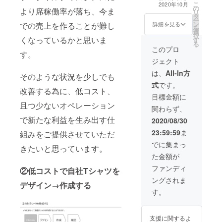
丈:S(18.0
クスクリーンと
備考欄に20枚分
使用し
㎝)M(20
こ
ビーウェイト素
生じる場合がご
2020年10月
の
㎝)M(19.0
いう技法を使っ
のサイズを必ず
た6ヘ
より席稼働率が落ち、今ま
.0
リ
材を使用 【サイ
ざいます。 ※デ
タ
㎝)L(20.0
て一枚一枚丁寧
ご記載くださ
ビー
㎝)L(21.
ー
ズについて】 着
ザインについて
ン
㎝)XL(21.0㎝) 袖
に刷っておりま
い。 ・簡単なデ
ウェイ
での売上を作ることが難し
詳細を見る
0
を
丈:S(71.0
は、イメージや
選
口:S(18.0
す。 【Tシャツ
ザインの補助 ・
ト素材
㎝)XL(2
択
㎝)M(74.0
ロゴなどをいた
くなっているかと思いま
す
㎝)M(20.0
について】 素材:
Tシャツ仕入れ、
を使用
2.0cm)
る
㎝)L(76.0
だけますようお
㎝)L(21.0
綿100％ 生地の
作成、発送 ・
【サイ
このプロ
【生地
㎝)XL(79.0㎝) 身
願い致します。
す。
㎝)XL(22.0cm)
厚さ:6.0oz 生地
hitotemaアカウ
ズにつ
につい
幅:S(46.0
※別途着払いの送
ジェクト
【生地につい
の種類:ウルトラ
ント(Instagram)
いて】
て】 基
㎝)M(51.0
料が発生致しま
て】 基本的にホ
コットン 特徴:
でシェア ※ご注
着
は、
All-In方
本的に
そのような状況を少しでも
㎝)L(56.0
す。 【こだわり
ワイトを使用さ
①ネック、袖
文状況により、
丈:S(71.
ホワイ
㎝)XL(61.0㎝) 袖
について】 シル
式
です。
せていただきま
口、裾はダブル
発送日が前後す
0
改善する為に、低コスト、
トを使
丈:S(18.0
クスクリーンと
す。 ※ご希望が
ステッチ仕様 ②
る可能性があり
㎝)M(74
目標金額に
用させ
㎝)M(19.0
いう技法を使っ
ある場合は、備
アメリカンな
ます。 ※一枚一
.0
且つ少ないオペレーション
ていた
㎝)L(20.0
て一枚一枚丁寧
関わらず、
考欄に記入下さ
オープンエンド
枚手刷りの為、
㎝)L(76.
だきま
㎝)XL(21.0㎝) 袖
に刷っておりま
で新たな利益を生み出す仕
い。 【インクに
糸を使用した6ヘ
多少ズレが生じ
0
2020/08/30
す。 ※
口:S(18.0
す。 【Tシャツ
ついて】 基本的
ビーウェイト素
る場合がござい
㎝)XL(7
ご希望
㎝)M(20.0
について】 素材:
23:59:59
ま
組みをご提供させていただ
にブラックを使
材を使用 【サイ
ます。 ※デザイ
9.0㎝)
がある
㎝)L(21.0
綿100％ 生地の
用させていただ
ズについて】 着
ンについては、
身
でに集まっ
場合
㎝)XL(22.0cm)
厚さ:6.0oz 生地
きたいと思っています。
きます。 ※ご希
丈:S(71.0
イメージやロゴ
幅:S(46.
は、備
【生地につい
の種類:ウルトラ
た金額が
望がある場合
㎝)M(74.0
などをいただけ
0
考欄に
て】 基本的にホ
コットン 特徴:
は、備考欄に記
㎝)L(76.0
ますようお願い
㎝)M(51
ファンディ
②低コストで自社Tシャツを
記入下
ワイトを使用さ
①ネック、袖
入下さい。
㎝)XL(79.0㎝) 身
致します。 ※別
.0
さい。
せていただきま
口、裾はダブル
ングされま
幅:S(46.0
途着払いの送料
㎝)L(56.
デザイン→作成する
【イン
す。 ※ご希望が
ステッチ仕様 ②
㎝)M(51.0
が発生致しま
0
す。
クにつ
ある場合は、備
アメリカンな
㎝)L(56.0
す。 【こだわり
㎝)XL(6
いて】
考欄に記入下さ
オープンエンド
㎝)XL(61.0㎝) 袖
について】 シル
1.0㎝)
基本的
い。 【インクに
糸を使用した6ヘ
丈:S(18.0
クスクリーンと
袖
にブ
支援に関するよ
ついて】 基本的
ビーウェイト素