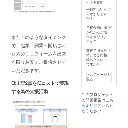
㎝)M(19.0
いう技法を使っ
丈:S(18.
ラック
くある質問
にブラックを使
材を使用 【サイ
㎝)L(20.0
て一枚一枚丁寧
0
を使用
用させていただ
ズについて】 着
手数料はいく
㎝)XL(21.0㎝) 袖
に刷っておりま
㎝)M(19
させて
きます。 ※ご希
丈:S(71.0
らかかります
口:S(18.0
す。 【Tシャツ
.0
いただ
望がある場合
㎝)M(74.0
か？
㎝)M(20.0
について】 素材:
㎝)L(20.
きま
は、備考欄に記
㎝)L(76.0
㎝)L(21.0
綿100％ 生地の
0
す。 ※
入下さい。
㎝)XL(79.0㎝) 身
目標金額に届
㎝)XL(22.0cm)
厚さ:6.0oz 生地
㎝)XL(2
ご希望
幅:S(46.0
かなかった場
【生地につい
の種類:ウルトラ
1.0㎝)
がある
㎝)M(51.0
またこのようなタイミング
合どうなりま
て】 基本的にホ
コットン 特徴:
袖
場合
㎝)L(56.0
すか？
ワイトを使用さ
①ネック、袖
口:S(18.
は、備
㎝)XL(61.0㎝) 袖
で、起業・開業・開店され
せていただきま
口、裾はダブル
0
考欄に
丈:S(18.0
支援で困った
す。 ※ご希望が
ステッチ仕様 ②
㎝)M(20
記入下
た方のユニフォームを出来
㎝)M(19.0
時はどこに相
ある場合は、備
アメリカンな
.0
さい。
㎝)L(20.0
談したらいい
考欄に記入下さ
オープンエンド
㎝)L(21.
る限りお安くご提供させて
㎝)XL(21.0㎝) 袖
ですか？
い。 【インクに
糸を使用した6ヘ
0
口:S(18.0
ついて】 基本的
ビーウェイト素
㎝)XL(2
いただきます。
㎝)M(20.0
にブラックを使
材を使用 【サイ
2.0cm)
ヘルプページを
㎝)L(21.0
用させていただ
ズについて】 着
【生地
見る
㎝)XL(22.0cm)
③上記2点を低コストで実現
きます。 ※ご希
丈:S(71.0
につい
【生地につい
望がある場合
㎝)M(74.0
て】 基
て】 基本的にホ
する為の支援活動
は、備考欄に記
㎝)L(76.0
本的に
このプロジェクト
ワイトを使用さ
入下さい。
㎝)XL(79.0㎝) 身
ホワイ
せていただきま
の問題報告は
こち
幅:S(46.0
トを使
す。 ※ご希望が
ら
よりお問い合わ
㎝)M(51.0
用させ
ある場合は、備
㎝)L(56.0
ていた
せください
考欄に記入下さ
㎝)XL(61.0㎝) 袖
だきま
い。 【インクに
丈:S(18.0
す。 ※
ついて】 基本的
㎝)M(19.0
ご希望
にブラックを使