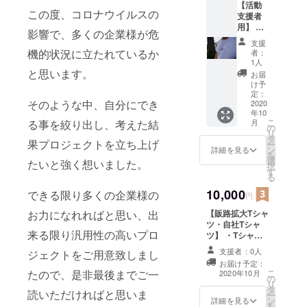
【活動
この度、コロナウイルスの
支援者
用】 ・
影響で、多くの企業様が危
hitotem
支援
a Tシャ
機的状況に立たれているか
者：
ツ └
1人
備考欄
と思います。
お届
にサイ
け予
ズを必
定：
そのような中、自分にでき
ずご記
2020
年10
載くだ
こ
月
る事を絞り出し、考えた結
さい。
の
リ
・御礼
タ
果プロジェクトを立ち上げ
ー
メール
ン
詳細を見る
を
※ご注文
選
たいと強く想いました。
択
状況に
す
る
より、
発送日
10,000
できる限り多くの企業様の
円
が前後
【販路拡大Tシャ
する可
お力になれればと思い、出
ツ・自社Tシャ
能性が
来る限り汎用性の高いプロ
ツ】 ・Tシャツ5
ありま
枚セット
す。 ※
支援者：0人
ジェクトをご用意致しまし
→10,000円 └
一枚一
お届け予定：
備考欄に5枚分の
枚手刷
こ
たので、是非最後までご一
2020年10月
の
サイズを必ずご
りの
リ
タ
記載ください。
為、多
読いただければと思いま
ー
ン
・簡単なデザイ
少ズレ
詳細を見る
を