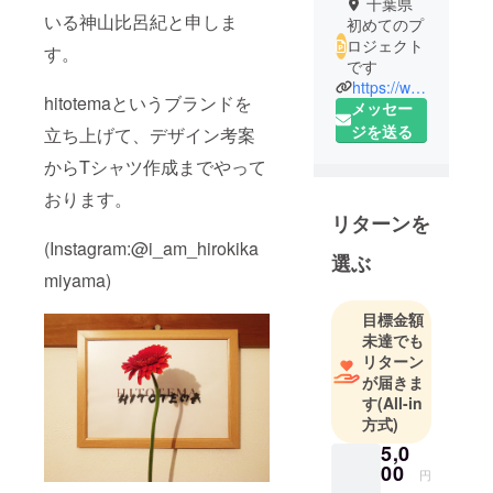
千葉県
いる神山比呂紀と申しま
初めてのプ
ロジェクト
す。
です
https://www.instagram.com/i_am_hirokikamiyama
hitotemaというブランドを
メッセー
ジを送る
立ち上げて、デザイン考案
からTシャツ作成までやって
おります。
リターンを
(Instagram:@i_am_hirokika
選ぶ
miyama)
目標金額
未達でも
リターン
が届きま
す
(All-in
方式)
5,0
00
円