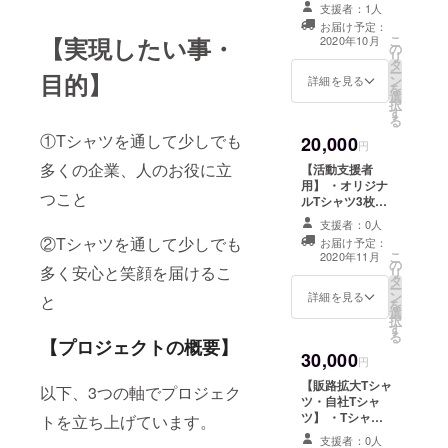
10枚セット
送日が
について】 素材:
z 生地の
支援者：1人
→20,000円 └
前後す
綿100％ 生地の
種類:ウ
お届け予定：
備考欄に10枚分
る可能
厚さ:6.0oz 生地
ルトラ
こ
【実現したい事・
2020年10月
の
のサイズを必ず
性があ
の種類:ウルトラ
コット
リ
タ
ご記載くださ
りま
コットン 特徴:
ン 特徴:
ー
目的】
ン
い。 ・簡単なデ
す。 ※
詳細を見る
①ネック、袖
①ネッ
を
選
ザインの補助 ・
一枚一
口、裾はダブル
ク、袖
択
す
Tシャツ仕入れ、
枚手刷
ステッチ仕様 ②
口、裾
る
作成、発送 ・
りの
アメリカンな
はダブ
①Tシャツを通して少しでも
20,000
hitotemaアカウ
為、多
円
オープンエンド
ルス
ント(Instagram)
少ズレ
糸を使用した6ヘ
テッチ
多くの企業、人のお役に立
【活動支援者
でシェア ※ご注
が生じ
ビーウェイト素
仕様 ②
用】 ・オリジナ
文状況により、
る場合
つこと
材を使用 【サイ
アメリ
ルTシャツ3枚デ
発送日が前後す
がござ
ズについて】 着
カンな
ザイン、作成
る可能性があり
支援者：0人
いま
丈:S(71.0
オープ
└備考欄に3枚分
ます。 ※一枚一
す。
②Tシャツを通して少しでも
お届け予定：
㎝)M(74.0
ンエン
のサイズを必ず
こ
枚手刷りの為、
2020年11月
【こだ
㎝)L(76.0
ド糸を
の
ご記載くださ
多く安心と笑顔を届けるこ
リ
多少ズレが生じ
わりに
㎝)XL(79.0㎝) 身
使用し
タ
い。 └デザイ
ー
る場合がござい
つい
幅:S(46.0
た6ヘ
ン
ンの製作やご相
詳細を見る
と
を
ます。 ※デザイ
て】 シ
㎝)M(51.0
ビー
選
談をメールにて
択
ンについては、
ルクス
㎝)L(56.0
ウェイ
す
やり取りさせて
る
イメージやロゴ
クリー
㎝)XL(61.0㎝) 袖
ト素材
【プロジェクトの概要】
いただきます。
などをいただけ
ンとい
30,000
丈:S(18.0
を使用
・御礼メール ※
円
ますようお願い
う技法
㎝)M(19.0
【サイ
ご注文状況によ
致します。 ※別
【販路拡大Tシャ
を使っ
以下、3つの軸でプロジェク
㎝)L(20.0
ズにつ
り、発送日が前
途着払いの送料
ツ・自社Tシャ
て一枚
㎝)XL(21.0㎝) 袖
いて】
後する可能性が
が発生致しま
ツ】 ・Tシャツ
一枚丁
トを立ち上げています。
口:S(18.0
着
あります。 ※一
す。 【こだわり
15枚セット
寧に
㎝)M(20.0
丈:S(71.
枚一枚手刷りの
支援者：0人