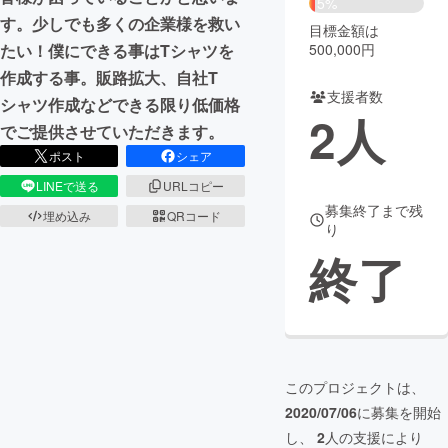
5%
す。少しでも多くの企業様を救い
目標金額は
まちづくり・地域活性化
500,000円
たい！僕にできる事はTシャツを
作成する事。販路拡大、自社T
支援者数
CAMPFIRE for Social Good
CAMPFIRE Creation
シャツ作成などできる限り低価格
2
人
CAMPFIREふるさと納税
machi-ya
コミュニティ
でご提供させていただきます。
ポスト
シェア
LINEで送る
URLコピー
募集終了まで残
埋め込み
QRコード
り
終了
このプロジェクトは、
2020/07/06
に募集を開始
し、
2
人の支援により