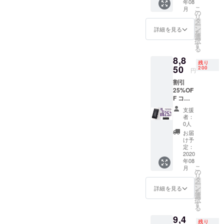
年08
送料
端子内
こ
月
込） 配
蔵） ※
の
リ
送時
製造状
タ
ー
期：
況によ
ン
詳細を見る
を
2020年
り出荷
選
択
8月予定
時期が
す
る
【内
遅れる
8,8
容】
場合、
残り
■Super
50
早急に
200
円
by × 1
ご連絡
割引
個 （ラ
致しま
25%OF
イトニ
す。
F コー
ング
2020年
ス 一般
ケーブ
08月末
支援
販売予
ル・マ
までに
者：
定価格
イクロ
お届け
0人
11,800
USB
予定
お届
円 →
ケーブ
け予
8,850
ル・
定：
円
2020
Type-C
年08
（税・
端子内
こ
月
送料
蔵） ※
の
リ
込） 配
製造状
タ
ー
送時
況によ
ン
詳細を見る
を
期：
り出荷
選
択
2020年
時期が
す
る
8月予定
遅れる
9,4
【内
場合、
残り