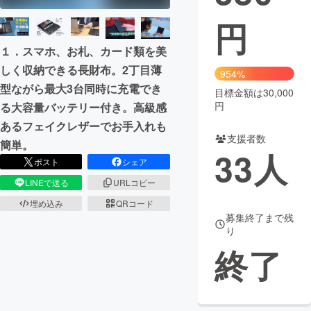
円
まちづくり・地域活性化
１．スマホ、お札、カード類を美
しく収納できる長財布。2丁目薄
CAMPFIRE for Social Good
CAMPFIRE Creation
954%
型ながら最大3台同時に充電でき
CAMPFIREふるさと納税
machi-ya
コミュニティ
目標金額は30,000
円
る大容量バッテリー付き。高級感
あるフェイクレザーでお手入れも
支援者数
簡単。
33
人
ポスト
シェア
LINEで送る
URLコピー
埋め込み
QRコード
募集終了まで残
り
終了