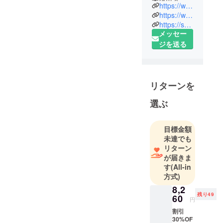
本に出会
https://www.instagram.com/superby_2/
い、物販の
https://www.facebook.com/profile.php?id=100089749253019
世界へ踏み
https://superby.net
メッセー
出しまし
ジを送る
た。
まだ日本に
はない、面
白い・便
リターンを
利・ワクワ
クする商品
選ぶ
を見つけ、
ご紹介して
目標金額
いきます。
未達でも
皆様が笑顔
リターン
になるよう
が届きま
な商品を、
す
(All-in
方式)
これからも
探していき
8,2
残り49
60
たいと、
円
思っており
割引
30%OF
ます。