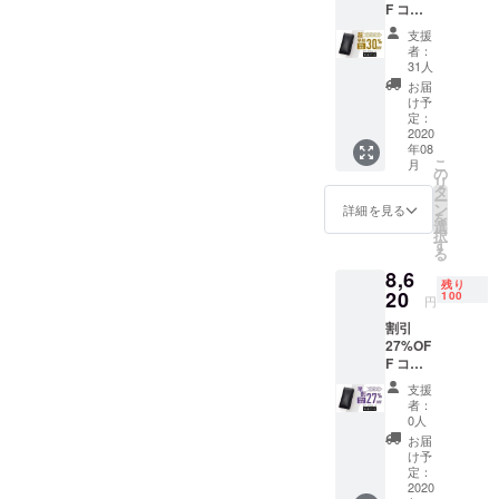
F コー
ス 一般
支援
販売予
者：
定価格
31人
11,800
お届
円 →
け予
8,260円
定：
（税・
2020
年08
送料
こ
月
込） 配
の
リ
送時
タ
ー
期：
ン
詳細を見る
を
2020年
選
択
8月予定
す
る
【内
8,6
容】
残り
■Super
20
100
円
by × 1
割引
個 （ラ
27%OF
イトニ
F コー
ング
ス 一般
ケーブ
支援
販売予
ル・マ
者：
定価格
イクロ
0人
11,800
USB
お届
円 →
ケーブ
け予
8,620円
ル・
定：
（税・
2020
Type-C