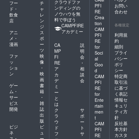
クラウドファ
フー
チ
PFI
お問い
ンディングの
ド・
ャ
RE
合わせ
ノウハウを無
飲食
レ
Crea
料で学ぼう
店
ン
tion
各種規定
CAMPFIRE
ジ
CAM
アカデミー
アニ
ス
利用規
PFI
メ・
ポ
約
RE
漫画
ー
CA
説
細則
for
ツ
MP
明
プライ
Soci
ファ
映
FI
会
バシー
al
ッ
像
RE
・
ポリ
Goo
ショ
・
ア
相
シー
d
ン
映
カ
談
特定商
CAM
画
デ
会
取引法
PFI
ゲー
書
ミ
に基づ
RE
ム・
籍
ー
く表記
for
サー
・
と
情報セ
Ente
ビス
雑
は
キュリ
rtain
開発
誌
ク
サ
ティ方
men
出
ラ
ポ
針
t
版
ウ
ー
反社基
CAM
ビジ
ビ
ド
ト
本方針
PFI
ネ
ュ
フ
サ
カスタ
RE
ス・
ー