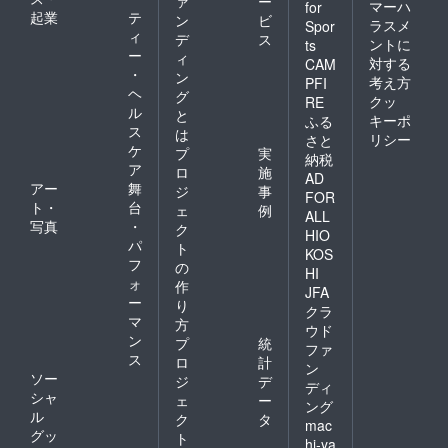
ァ
ー
マーハ
for
起業
テ
ン
ビ
ラスメ
Spor
ィ
デ
ス
ントに
ts
ー
ィ
対する
CAM
・
ン
考え方
PFI
ヘ
グ
クッ
RE
ル
と
キーポ
ふる
ス
は
リシー
さと
ケ
プ
実
納税
ア
ロ
施
AD
アー
舞
ジ
事
FOR
ト・
台
ェ
例
ALL
写真
・
ク
HIO
パ
ト
KOS
フ
の
HI
ォ
作
JFA
ー
り
クラ
マ
方
ウド
ン
プ
統
ファ
ス
ロ
計
ン
ソー
ジ
デ
ディ
シャ
ェ
ー
ング
ル
ク
タ
mac
グッ
ト
hi-ya