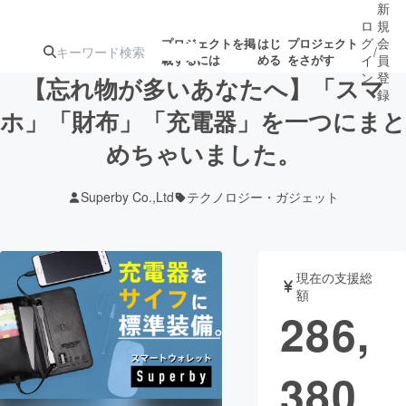
新
ロ
規
グ
会
プロジェクトを掲
はじ
プロジェクト
/
載するには
める
をさがす
イ
員
ン
登
【忘れ物が多いあなたへ】「スマ
録
ホ」「財布」「充電器」を一つにまと
めちゃいました。
人気のプロ
注目のリ
注目の新着プロ
募集終了が近いプ
もうすぐ公開
ジェクト
ターン
ジェクト
ロジェクト
されます
Superby Co.,Ltd
テクノロジー・ガジェット
アート・写真
音楽
現在の支援総
テクノロジー・ガジェット
ゲーム・サ
額
286,
映像・映画
書籍・雑誌
380
ビジネス・起業
チャレンジ