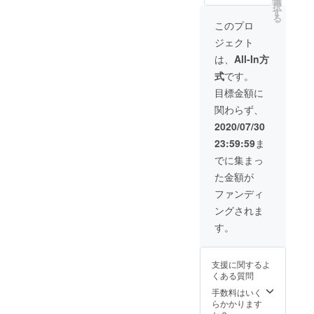
況によ
選
択
2020年
り出荷
す
る
8月予定
時期が
このプロ
【内
遅れる
ジェクト
容】
場合、
■Super
早急に
は、
All-In方
by × 2
ご連絡
式
です。
個 （ラ
致しま
イトニ
す 2020
目標金額に
ング
年08月
関わらず、
ケーブ
末まで
ル・マ
にお届
2020/07/30
イクロ
け予定
23:59:59
ま
USB
ケーブ
でに集まっ
ル・
た金額が
Type-C
端子内
ファンディ
蔵） ※
ングされま
製造状
況によ
す。
り出荷
時期が
遅れる
支援に関するよ
場合、
くある質問
早急に
ご連絡
手数料はいく
致しま
らかかります
す。