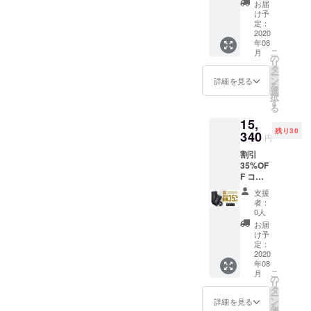
23,600
USB
お届け
お届
円 →
ケーブ
予定
け予
14,160
ル・
定：
円
2020
Type-C
年08
（税・
端子内
こ
月
送料
蔵） ※
の
リ
込） 配
製造状
タ
ー
送時
況によ
ン
詳細を見る
を
期：
り出荷
選
択
2020年
時期が
す
る
8月予定
遅れる
15,
【内
場合、
残り30
容】
340
早急に
円
■Super
ご連絡
割引
by × 2
致しま
35%OF
個 （ラ
す。
F コー
イトニ
2020年
ス 一般
ング
08月末
支援
販売予
ケーブ
までに
者：
定価格
ル・マ
お届け
0人
23,600
イクロ
予定
お届
円 →
USB
け予
15,340
ケーブ
定：
円
2020
ル・
年08
（税・
Type-C
こ
月
送料
端子内
の
リ
込） 配
蔵） ※
タ
ー
送時
製造状
ン
詳細を見る
を
期：