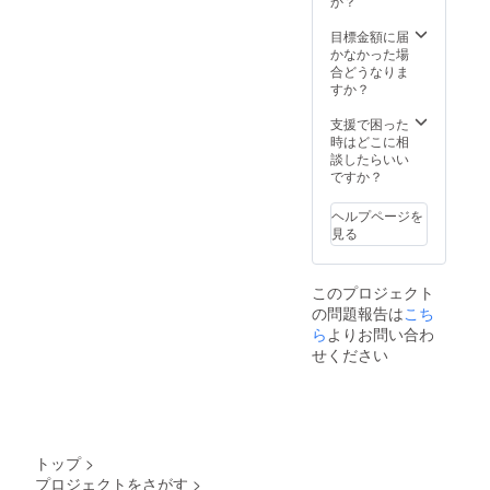
か？
2020年
08月末
目標金額に届
までに
かなかった場
お届け
合どうなりま
予定
すか？
支援で困った
時はどこに相
談したらいい
ですか？
ヘルプページを
見る
このプロジェクト
の問題報告は
こち
ら
よりお問い合わ
せください
トップ
>
プロジェクトをさがす
>