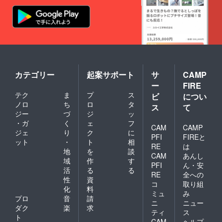
カテゴリー
起案サポート
サ
CAMP
ー
FIRE
テク
ま
プ
ス
ビ
につい
ノロ
ち
ロ
タ
ス
て
ジー
づ
ジ
ッ
・ガ
く
ェ
フ
CAM
CAMP
ジェ
り
ク
に
PFI
FIREと
ット
・
ト
相
RE
は
地
を
談
CAM
あんし
域
作
す
PFI
ん・安
活
る
る
RE
全への
性
資
コ
取り組
化
料
ミュ
み
プロ
音
請
ニ
ニュー
ダク
楽
求
ティ
ス
ト
CAM
ヘルプ