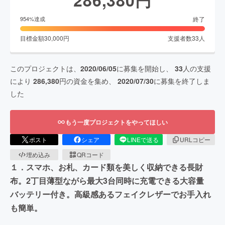
終了
954
%達成
目標金額
30,000
円
支援者数
33
人
このプロジェクトは、
2020/06/05
に募集を開始し、
33
人の支援
により
286,380
円の資金を集め、
2020/07/30
に募集を終了しま
した
もう一度プロジェクトをやってほしい
ポスト
シェア
LINEで送る
URLコピー
埋め込み
QRコード
１．スマホ、お札、カード類を美しく収納できる長財
布。2丁目薄型ながら最大3台同時に充電できる大容量
バッテリー付き。高級感あるフェイクレザーでお手入れ
も簡単。