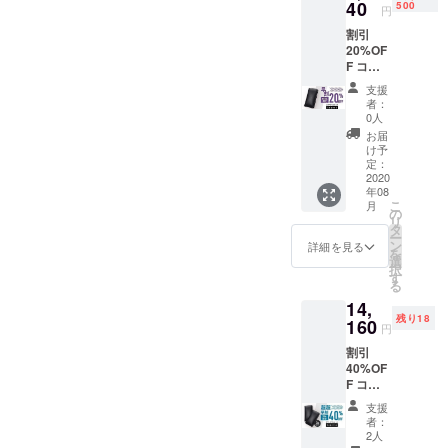
容】
40
早急に
500
円
■Super
ご連絡
割引
by × 1
致しま
20%OF
個 （ラ
す。
F コー
イトニ
2020年
ス 一般
ング
08月末
支援
販売予
ケーブ
までに
者：
定価格
ル・マ
お届け
0人
11,800
イクロ
予定
お届
円 →
USB
け予
9,440円
ケーブ
定：
（税・
2020
ル・
年08
送料
Type-C
こ
月
込） 配
端子内
の
リ
送時
蔵） ※
タ
ー
期：
製造状
ン
詳細を見る
を
2020年
況によ
選
択
8月予定
り出荷
す
る
【内
時期が
14,
容】
遅れる
残り18
■Super
160
場合、
円
by × 1
早急に
割引
個 （ラ
ご連絡
40%OF
イトニ
致しま
F コー
ング
す。
ス 一般
ケーブ
2020年
支援
販売予
ル・マ
08月末
者：
定価格
イクロ
までに
2人