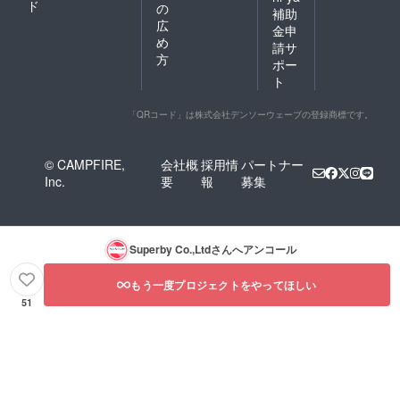
ド
の
補助
広
金申
め
請サ
方
ポー
ト
「QRコード」は株式会社デンソーウェーブの登録商標です。
© CAMPFIRE,
会社概
採用情
パートナー
Inc.
要
報
募集
Superby Co.,Ltd
さんへアンコール
もう一度プロジェクトをやってほしい
51