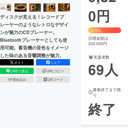
0
円
まちづくり・地域活性化
ディスクが見える！レコードプ
レーヤーのようなレトロなデザイ
CAMPFIRE for Social Good
CAMPFIRE Creation
979%
ンが魅力のCDプレーヤー。
CAMPFIREふるさと納税
machi-ya
コミュニティ
目標金額は
Bluetoothプレーヤーとしても使
200,000円
用可能。蓄音機の音色をイメージ
した味のある音響調整が魅力。
支援者数
69
人
ポスト
シェア
LINEで送る
URLコピー
埋め込み
QRコード
募集終了まで残
り
終了