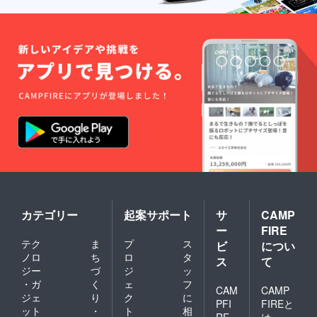
カテゴリー
起案サポート
サ
CAMP
ー
FIRE
テク
ま
プ
ス
ビ
につい
ノロ
ち
ロ
タ
ス
て
ジー
づ
ジ
ッ
・ガ
く
ェ
フ
CAM
CAMP
ジェ
り
ク
に
PFI
FIREと
ット
・
ト
相