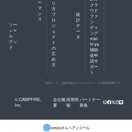
ー
り
クラ
マ
方
ウド
ン
プ
統
ファ
ス
ロ
計
ン
ソー
ジ
デ
ディ
シャ
ェ
ー
ング
ル
ク
タ
mac
グッ
ト
hi-ya
ド
の
補助
広
金申
め
請サ
方
ポー
ト
「QRコード」は株式会社デンソーウェーブの登録商標です。
© CAMPFIRE,
会社概
採用情
パートナー
Inc.
要
報
募集
unsyu
さんへアンコール