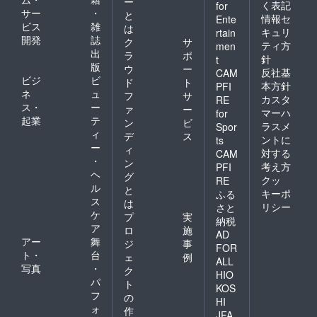
ー
く表記
for
サー
・
と
情報セ
Ente
ビス
雑
は
キュリ
rtain
開発
誌
ク
サ
ティ方
men
出
ラ
ポ
針
t
版
ウ
ー
反社基
CAM
ビジ
ビ
ド
ト
本方針
PFI
ネ
ュ
フ
サ
カスタ
RE
ス・
ー
ァ
ー
マーハ
for
起業
テ
ン
ビ
ラスメ
Spor
ィ
デ
ス
ントに
ts
ー
ィ
対する
CAM
・
ン
考え方
PFI
ヘ
グ
クッ
RE
ル
と
キーポ
ふる
ス
は
リシー
さと
ケ
プ
実
納税
ア
ロ
施
AD
アー
舞
ジ
事
FOR
ト・
台
ェ
例
ALL
写真
・
ク
HIO
パ
ト
KOS
フ
の
HI
ォ
作
JFA