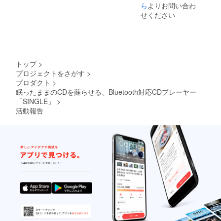
部変更
ら
よりお問い合わ
になる
せください
可能性
もござ
いま
す。ご
了承く
ださ
トップ
>
い。
プロジェクトをさがす
>
プロダクト
>
眠ったままのCDを蘇らせる、Bluetooth対応CDプレーヤー
「SINGLE」
>
活動報告