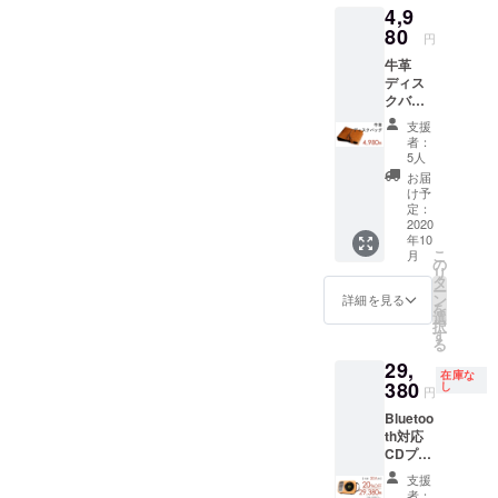
4,9
ブレッ
れてお
デザイ
トにも
80
りませ
ンに関
円
ご使用
ん。 ※
しまし
牛革
頂けま
お届け
ては一
ディス
す。 ＜
予定
部変更
クバッ
1セット
は、生
になる
グ1点の
の詳細
産、配
可能性
支援
お届け
＞ ・ホ
送状況
もござ
者：
です。
ルダー
により
5人
いま
CD20枚
スタン
遅れる
す。ご
お届
を収納
ド x1
可能性
け予
了承く
いただ
（CDプ
定：
もござ
ださ
けま
2020
レー
いま
い。
年10
す。 ＜
ヤー本
す。 ※
こ
月
1セット
体は付
の
送料込
リ
の詳細
属しま
タ
の価格
ー
＞ ・牛
せん）
ン
となり
詳細を見る
を
革ディ
※本コー
選
ます。
択
スク
スにCD
す
※商品の
る
バッグ
プレイ
仕様、
29,
x1
ヤー本
デザイ
在庫な
（CDプ
380
体は含
し
ンに関
円
レー
まれて
しまし
Bluetoo
ヤー本
おりま
ては一
th対応
体は付
せん ※
部変更
CDプ
属しま
お届け
になる
レー
せん）
予定
可能性
支援
ヤー
※本コー
は、生
もござ
者：