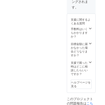
ングされま
にホル
部変更
ダース
になる
す。
タンド
可能性
は含ま
もござ
れてお
いま
支援に関するよ
りませ
す。ご
くある質問
ん。 ※
了承く
お届け
ださ
手数料はいく
予定
い。
らかかります
は、生
か？
産、配
送状況
目標金額に届
により
かなかった場
遅れる
合どうなりま
可能性
すか？
もござ
いま
支援で困った
す。 ※
時はどこに相
送料込
談したらいい
の価格
ですか？
となり
ます。
ヘルプページを
※商品の
見る
仕様、
デザイ
ンに関
このプロジェクト
しまし
の問題報告は
こち
ては一