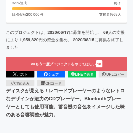
終了
979
%達成
目標金額
200,000
円
支援者数
69
人
このプロジェクトは、
2020/06/17
に募集を開始し、
69
人の支援
により
1,959,820
円の資金を集め、
2020/08/15
に募集を終了し
ました
もう一度プロジェクトをやってほしい
18
ポスト
シェア
LINEで送る
URLコピー
埋め込み
QRコード
ディスクが見える！レコードプレーヤーのようなレトロ
なデザインが魅力のCDプレーヤー。Bluetoothプレー
ヤーとしても使用可能。蓄音機の音色をイメージした味
のある音響調整が魅力。