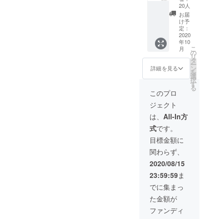
「SING
スにCD
産、配
20人
いま
LE」1
プレイ
送状況
す。ご
お届
セット
ヤー本
により
け予
了承く
のお届
体は含
定：
遅れる
ださ
けで
2020
まれて
可能性
い。
年10
す。 ＜
おりま
もござ
こ
月
1セット
せん ※
の
いま
リ
の詳細
お届け
タ
す。 ※
ー
＞ ・CD
予定
ン
送料込
詳細を見る
を
プレー
は、生
選
の価格
択
ヤー本
産、配
す
となり
る
体 x1 ・
送状況
ます。
このプロ
アタッ
により
※商品の
ジェクト
シュ
遅れる
仕様、
ケース
可能性
デザイ
は、
All-In方
x1 ・ス
もござ
ンに関
式
です。
タンド
いま
しまし
x1 ・リ
す。 ※
ては一
目標金額に
モコン
送料込
部変更
関わらず、
x1 ・電
の価格
になる
源ケー
となり
可能性
2020/08/15
ブル x1
ます。
もござ
23:59:59
ま
・日本
※商品の
いま
語取り
仕様、
す。ご
でに集まっ
扱い説
デザイ
了承く
た金額が
明書 x1
ンに関
ださ
※本
しまし
い。
ファンディ
コース
ては一