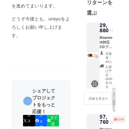
リターンを
入し、業務
を進めてまいります。
を拡大しま
選ぶ
した。
どうぞ今後とも、unsyuをよ
2018年、ク
29,
ろしくお願い申し上げま
ラウドファ
880
円
ンディング
す。
Bluetoo
事業にも参
th対応
入し、主に
CDプ
レー
海外から斬
支援
ヤー
者：
新なる高品
「SING
44人
LE」1
質電子製品
お届
セット
け予
を日本へ輸
のお届
定：
入し、日本
けで
2020
年10
す。 ＜
のお客様に
こ
月
1セット
の
シェアして
紹介する。
リ
の詳細
タ
ー
プロジェク
＞ ・CD
ン
詳細を見る
を
プレー
選
トをもっと
択
ヤー本
す
る
応援！
体 x1 ・
LIN
ポ
シ
57,
アタッ
Eで
残り10
シュ
ス
ェ
760
円
送
ケース
ト
ア
Bluetoo