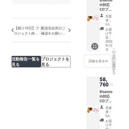
る
x1 ・ス
th対応
タンド
CDプ
x1 ・リ
レー
モコン
支援
ヤー
x1 ・電
者：
「SING
源ケー
0人
LE」2
【残り10日】プ
配送先住所のご
ブル x1
お届
セット
・日本
ロジェクト終了
確認をお願いい
け予
のお届
語取り
定：
間近！
たします。
けで
2020
扱い説
年10
す。 ＜
明書 x1
こ
月
1セット
※本
の
リ
の詳細
コース
タ
活動報告一覧を
プロジェクトを
ー
＞ ・CD
にホル
ン
詳細を見る
を
見る
見る
プレー
ダース
選
択
ヤー本
タンド
す
る
体 x1 ・
は含ま
58,
アタッ
れてお
シュ
760
りませ
円
ケース
ん。 ※
Bluetoo
x1 ・ス
お届け
th対応
タンド
予定
CDプ
x1 ・リ
は、生
レー
モコン
産、配
支援
ヤー
x1 ・電
送状況
者：
「SING
源ケー
により
0人
LE」2
ブル x1
遅れる
お届
セット
・日本
可能性
け予
のお届
語取り
定：