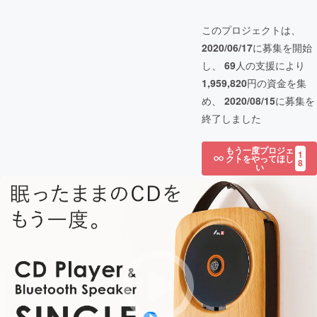
このプロジェクトは、
2020/06/17
に募集を開始
し、
69
人の支援により
1,959,820
円の資金を集
め、
2020/08/15
に募集を
終了しました
もう一度プロジェ
1
クトをやってほし
8
い