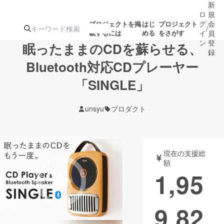
新
ロ
規
グ
会
プロジェクトを掲
はじ
プロジェクト
/
載するには
める
をさがす
イ
員
ン
登
眠ったままのCDを蘇らせる、
録
Bluetooth対応CDプレーヤー
「SINGLE」
人気のプロ
注目のリ
注目の新着プロ
募集終了が近いプ
もうすぐ公開
ジェクト
ターン
ジェクト
ロジェクト
されます
unsyu
プロダクト
アート・写真
音楽
現在の支援総
テクノロジー・ガジェット
ゲーム・サ
額
1,95
映像・映画
書籍・雑誌
9,82
ビジネス・起業
チャレンジ