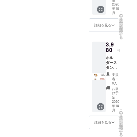
もござ
けで
2020
扱い説
いま
年10
す。 ＜
明書 x1
す。 ※
こ
月
1セット
※本
の
送料込
リ
の詳細
コース
タ
の価格
ー
＞ ・CD
にホル
ン
となり
詳細を見る
を
プレー
ダース
選
ます。
択
ヤー本
タンド
す
※商品の
る
体 x1 ・
は含ま
仕様、
3,9
アタッ
れてお
デザイ
シュ
80
りませ
ンに関
円
ケース
ん。 ※
しまし
ホル
x1 ・ス
お届け
ては一
ダース
タンド
予定
部変更
タンド1
x1 ・リ
は、生
になる
本のお
モコン
産、配
可能性
支援
届けで
x1 ・電
送状況
もござ
者：
す。 CD
源ケー
により
8人
いま
プレー
ブル x1
遅れる
す。ご
お届
ヤー
・日本
可能性
け予
了承く
「SING
語取り
定：
もござ
ださ
LE」は
2020
扱い説
いま
い。
年10
もちろ
明書 x1
す。 ※
こ
月
ん、対
※本
の
送料込
リ
応サイ
コース
タ
の価格
ー
ズのス
にホル
ン
となり
詳細を見る
を
マート
ダース
選
ます。
択
フォ
タンド
す
※商品の
る
ン、タ
は含ま
仕様、