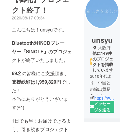
クト終了！
2020/08/17 09:34
こんにちは！unsyuです。
unsyu
Bluetooth対応CDプレー
大阪府
ヤー「SINGLE」
のプロジェ
他に149件
のプロジェ
クトが終了いたしました。
クトを掲載
しています
69名
の皆様にご支援頂き、
2010年代よ
支援総額は1,959,820円
でし
り、中国と
の輸出貿易
た！
をメイン業
https://www.facebook.com/Unsyu-225446938330839/
本当にありがとうございま
務として、
メッセー
す(^^)
会社を設立
ジを送る
しました。
1日でも早くお届けできるよ
その後、EC
事業にも参
う、引き続きプロジェクト