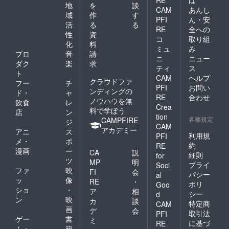
RE
は
地
を
談
CAM
あんし
域
作
す
PFI
ん・安
活
る
る
RE
全への
性
資
コ
取り組
化
料
ミュ
み
プロ
音
請
ニ
ニュー
ダク
楽
求
ティ
ス
ト
CAM
ヘルプ
クラウドファ
フー
チ
PFI
お問い
ンディングの
ド・
ャ
RE
合わせ
ノウハウを無
飲食
レ
Crea
料で学ぼう
店
ン
tion
各種規定
CAMPFIRE
ジ
CAM
アカデミー
アニ
ス
利用規
PFI
メ・
ポ
約
RE
漫画
ー
CA
説
細則
for
ツ
MP
明
プライ
Soci
ファ
映
FI
会
バシー
al
ッ
像
RE
・
ポリ
Goo
ショ
・
ア
相
シー
d
ン
映
カ
談
特定商
CAM
画
デ
会
取引法
PFI
ゲー
書
ミ
に基づ
RE
ム・
籍