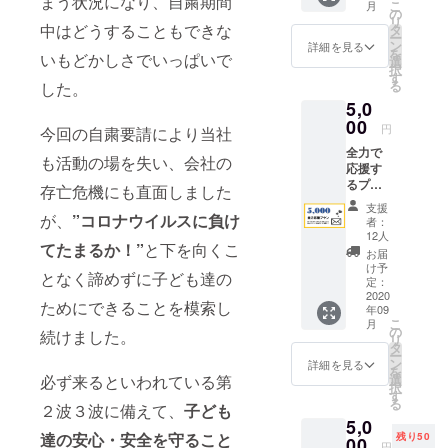
まう状況になり、自粛期間
こ
月
ルをお
の
リ
届け致
中はどうすることもできな
タ
ー
しま
ン
詳細を見る
を
いもどかしさでいっぱいで
す。期
選
択
間終了
す
る
した。
後、心
5,0
を込め
たお礼
00
円
今回の自粛要請により当社
のメー
全力で
ルをお
も活動の場を失い、会社の
応援す
送りさ
るプラ
せて頂
存亡危機にも直面しました
ンで
きま
支援
す。ご
が、
”コロナウイルスに負け
す。
者：
支援い
12人
てたまるか！”
と下を向くこ
ただい
お届
た方に
け予
となく諦めずに子ども達の
少し大
定：
きなス
2020
ためにできることを模索し
年09
ポーツ
こ
月
タオル
の
続けました。
リ
をお届
タ
ー
け致し
ン
詳細を見る
を
ます。
必ず来るといわれている第
選
択
期間終
す
る
２波３波に備えて、
子ども
了後、
5,0
心を込
達の安心・安全を守ること
残り50
めたお
00
円