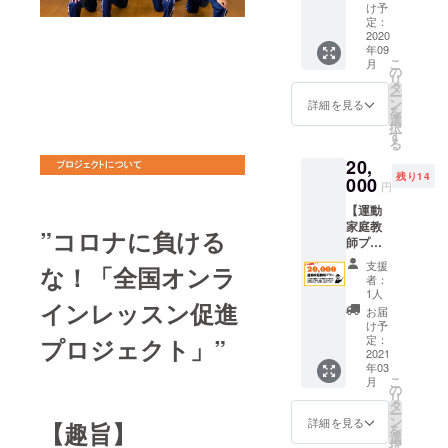
た方に
レーニ
け予
大きな
ングを
定：
スポー
2020
４０分
年09
ツタオ
ほど指
こ
月
ルをお
導致し
の
リ
届け致
ます。
タ
ー
しま
期間終
ン
詳細を見る
を
す。期
了後、
選
択
間終了
心を込
す
る
後、心
めたお
20,
を込め
礼の
残り14
たお礼
000
メール
円
のメー
をお送
【運動
ルをお
りさせ
家庭教
送りさ
て頂き
”コロナに負ける
師プラ
せて頂
ます。
ン】 お
きま
開催日
支援
な！「全国オンラ
子様の
す。
時など
者：
運動を
の詳細
1人
インレッスン促進
個別指
は後日
お届
導する
ご連絡
け予
プラン
定：
プロジェクト」”
致しま
です。
2021
す。 そ
年03
1時間で
の他ご
こ
月
同時に
の
質問な
リ
３人ま
タ
どあり
ー
で指導
ン
ました
詳細を見る
【趣旨】
を
させて
選
ら、備
択