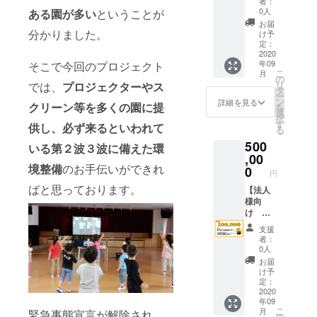
者：
を小さ
ン、プ
ン】
0人
ある園が多い
ということが
く掲載
ロジェ
シル
お届
させて
クター
バース
分かりました。
け予
頂きま
を提供
ポン
定：
す。
させて
サー 全
2020
年09
そこで今回のプロジェクト
④YTS
頂くプ
力で応
こ
月
スタジ
ランで
援する
の
リ
では、
プロジェクターやス
オ内に
す。提
プラン
タ
ー
企業様
供後
です。
ン
詳細を見る
クリーン等を多くの園に提
を
のポス
は、ご
①当社
選
択
ターを
希望で
HPにて
す
供し、必ず来るといわれて
る
掲示さ
あれば
プロ
500
せて頂
オンラ
ジェク
いる第２波３波に備えた環
きま
イン
ト協賛
,00
境整備
のお手伝いができれ
す。 ⑤
レッス
企業と
0
円
期間終
ン指導
して企
ばと思っております。
了後、
を１回
業名を
【法人
心を込
行いま
少し大
様向
めたお
す。期
きく掲
け 企
礼の
間終了
載させ
業名掲
支援
メール
後、心
て頂き
載プラ
者：
をお送
を込め
ます。
ン】
0人
りさせ
たお礼
②insta
ゴール
お届
て頂き
のメー
gramに
ドスポ
け予
ます。
ルをお
てプロ
ンサー
定：
※必ず備
送りさ
ジェク
全力で
2020
年09
考欄に
せて頂
ト協賛
応援す
こ
月
緊急事態宣言が解除され、
ご希望
きま
企業と
るプラ
の