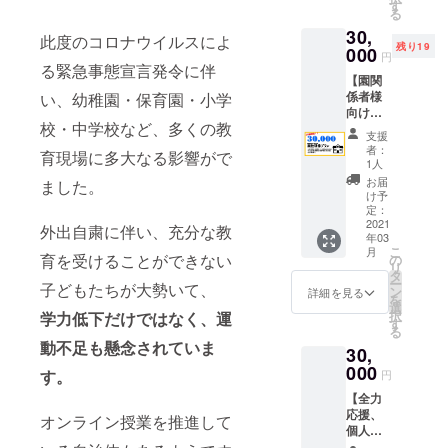
頂きま
す
考欄に
る
す。
記入い
30,
マッ
ただく
此度のコロナウイルスによ
残り19
ト・跳
000
か、も
円
び箱・
る緊急事態宣言発令に伴
しくは
【園関
鉄棒
メッ
係者様
い、幼稚園・保育園・小学
や、縄
セージ
向け
跳び・
よりご
校・中学校など、多くの教
実技研
ボール
連絡く
支援
修プラ
の投げ
ださ
者：
育現場に多大なる影響がで
ン】 保
方・
1人
い。 ※
育園
サッ
原則
お届
ました。
様、幼
カーな
け予
2021年
稚園
ど希望
定：
3月まで
様、学
2021
の種目
外出自粛に伴い、充分な教
とさせ
年03
校関係
を行い
ていた
こ
月
者様を
育を受けることができない
ます。
の
だきま
リ
対象に
期間終
タ
す。
ー
子どもたちが大勢いて、
マッ
了後、
ン
詳細を見る
を
ト、跳
心を込
選
択
学力低下だけではなく、運
び箱、
めたお
す
る
鉄棒の
礼の
動不足も懸念されていま
30,
指導
メール
法、補
000
をお送
す。
円
助法を
りさせ
【全力
お伝え
て頂き
応援、
させて
ます。
オンライン授業を推進して
個人
頂きま
開催日
名・団