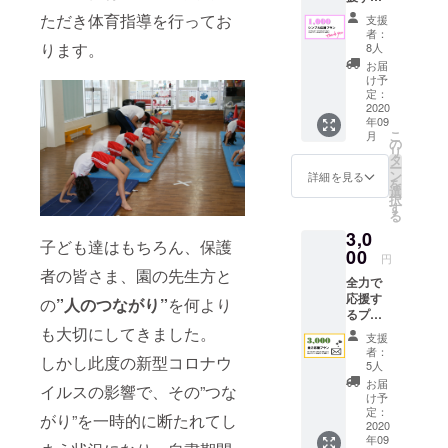
プラン
ただき体育指導を行ってお
支援
です。
者：
期間終
ります。
8人
了後、
お届
心を込
け予
めたお
定：
礼の
2020
年09
メール
こ
月
をお送
の
リ
りさせ
タ
ー
て頂き
ン
詳細を見る
を
ます。
選
択
※支援金
す
る
額は支
3,0
援者様
子ども達はもちろん、保護
が申し
00
円
込む際
者の皆さま、園の先生方と
全力で
に、任
応援す
意で引
の
”人のつながり”
を何より
るプラ
き上げ
ンで
も大切にしてきました。
ること
支援
す。ご
が可能
者：
しかし此度の新型コロナウ
支援い
です。
5人
ただい
お届
イルスの影響で、その”つな
た方に
け予
小さな
定：
がり”を一時的に断たれてし
スポー
2020
年09
ツタオ