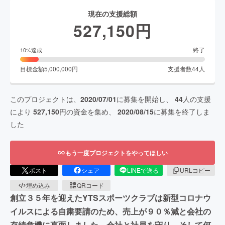
現在の支援総額
527,150
円
終了
10
%達成
目標金額
5,000,000
円
支援者数
44
人
このプロジェクトは、
2020/07/01
に募集を開始し、
44
人の支援
により
527,150
円の資金を集め、
2020/08/15
に募集を終了しま
した
もう一度プロジェクトをやってほしい
ポスト
シェア
LINEで送る
URLコピー
埋め込み
QRコード
創立３５年を迎えたYTSスポーツクラブは新型コロナウ
イルスによる自粛要請のため、売上が９０％減と会社の
存続危機に直面しました。会社と社員を守り、そして何