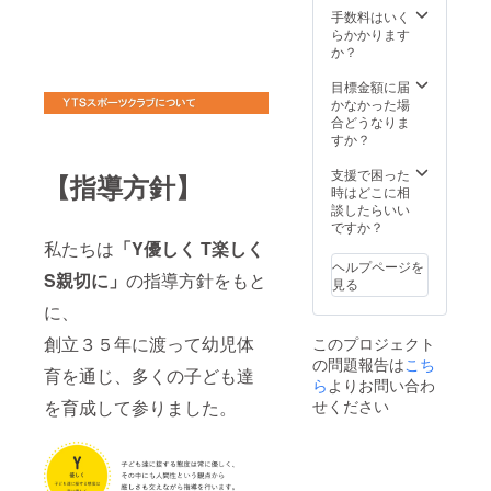
せて頂
スポー
手数料はいく
きま
ツ大会
らかかります
す。 ⑤
のパン
か？
期間終
フレッ
了後、
トに企
目標金額に届
心を込
業名・
かなかった場
めたお
ロゴ名
合どうなりま
礼の
を大き
すか？
メール
く掲載
をお送
させて
支援で困った
【指導方針】
りさせ
頂きま
時はどこに相
て頂き
す。
談したらいい
ます。
④YTS
ですか？
※必ず備
スタジ
私たちは
「
Y優しく T楽しく
考欄に
オ内に
ヘルプページを
ご希望
企業様
S親切に」
の指導方針をもと
見る
の企業
のポス
に、
名をご
ターを
記入く
掲示さ
創立３５年に渡って幼児体
このプロジェクト
ださ
せて頂
の問題報告は
こち
い。
きま
育を通じ、多くの子ども達
す。 ⑤
ら
よりお問い合わ
期間終
を育成して参りました。
せください
了後、
心を込
めたお
礼の
メール