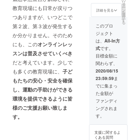
リ
の企業
す。 オ
して企
ンで
タ
教育現場にも日常が戻りつ
ー
名をご
ンライ
業広告
す。 ①
ン
詳細を見る
を
記入く
ンレッ
を掲載
当社HP
選
つありますが、いつどこで
択
ださ
スンに
させて
にてプ
す
る
い。
ついて
頂きま
ロジェ
第２波、第３波が発生する
このプロ
のご希
す。
クト協
ジェクト
望ご質
③YTS
賛企業
か分かりません。そのため
問など
主催の
として
は、
All-In方
にも、この
オンラインレッ
ありま
スポー
企業名
式
です。
した
ツ大会
を大き
スンは普及させていくべき
ら、備
のパン
く掲載
目標金額に
考欄に
フレッ
させて
だと考えています。少しで
関わらず、
記入い
トに企
頂きま
ただく
業名・
す。
2020/08/15
も多くの教育現場に、
子ど
か、も
ロゴ名
②insta
23:59:59
ま
しくは
を少し
gramに
もたちの安心・安全を確保
メッ
大きく
てプロ
でに集まっ
し、運動の手助けができる
セージ
掲載さ
ジェク
た金額が
よりご
せて頂
ト協賛
環境を提供できるように皆
連絡く
きま
企業と
ファンディ
ださ
す。
して企
様のご支援お願い致しま
ングされま
い。 ※
④YTS
業広告
全国に
スタジ
を掲載
す。
す。
て対応
オ内に
させて
致しま
企業様
頂きま
す。
のポス
す。
支援に関するよ
ターを
③YTS
くある質問
掲示さ
主催の