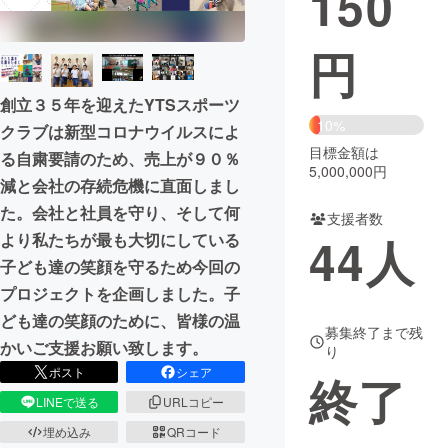
150
まちづくり・地域活性化
円
CAMPFIRE for Social Good
CAMPFIRE Creation
創立３５年を迎えたYTSスポーツ
10%
CAMPFIREふるさと納税
machi-ya
コミュニティ
クラブは新型コロナウイルスによ
目標金額は
る自粛要請のため、売上が９０％
5,000,000円
減と会社の存続危機に直面しまし
た。会社と社員を守り、そして何
支援者数
44
人
より私たちが最も大切にしている
子ども達の笑顔を守るため今回の
プロジェクトを企画しました。子
ども達の笑顔のために、皆様の温
募集終了まで残
かいご支援お願い致します。
り
ポスト
シェア
終了
LINEで送る
URLコピー
埋め込み
QRコード