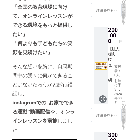
絡致し
す。(本
リ
にて個
めたお
タ
ます。
社から
「全国の教育現場に向け
ー
人名・
礼の
ン
その他
詳細を見る
の距離
を
団体名
メール
選
て、オンラインレッスンが
ご質問
に応じ
択
を掲載
をお送
す
などあ
た料金
る
させて
できる環境をもっと提供し
りさせ
りまし
を頂き
200
いただ
て頂き
たら、
ます) ※
たい」
きま
,00
ます。
備考欄
近畿２
す。 ま
※必ず備
0
に記入
府４県
円
「何よりも子どもたちの笑
た、１
考欄に
いただ
限定と
０００
【法人
ご希望
くか、
させて
顔を見続けたい」
０円相
様向
の個人
もしく
頂きま
当カタ
け 企
名・団
はメッ
す ※原
ログギ
業名掲
体名を
セージ
そんな想いを胸に、自粛期
則2021
支援
フトも
載プラ
ご記入
よりご
年3月ま
者：
お届け
ン】
間中の我々に何かできるこ
くださ
連絡く
0人
でとさ
いたし
ブロン
い。
ださ
せて頂
お届
とはないだろうかと試行錯
ます。
ズスポ
い。 ※
け予
きま
期間終
ンサー
定：
交通費
す。
誤し、
了後、
全力で
2020
は別途
年09
心を込
応援す
必要に
instagramでの”お家ででき
こ
月
めたお
るプラ
の
なりま
リ
礼の
ンで
タ
す。(本
る運動”動画配信
や、
オンラ
ー
メール
す。 ①
ン
社から
詳細を見る
を
をお送
当社HP
インレッスンを実施
しまし
選
の距離
択
りさせ
にてプ
す
に応じ
る
た。
て頂き
ロジェ
た料金
300
ます。
クト協
を頂き
※必ず備
賛企業