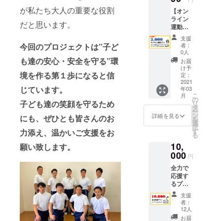
礼の
が私たち大人の重要な役割
【オン
メール
ライン
をお送
だと思います。
運動プ
りさせ
ラン】
て頂き
支援
オンラ
ます。
今回のプロジェクトは”子ど
者：
インア
0人
プリを
も達の安心・安全を守る”環
お届
利用し
け予
境を作る第１歩になると信
てのオ
定：
ンライ
2021
じています。
年03
ン運動
こ
月
を指導
の
子ども達の笑顔を守るため
リ
させて
タ
ー
頂くプ
ン
詳細を見る
にも、ぜひとも皆さんのお
を
ランで
選
択
す。お
す
力添え、温かいご支援をお
る
子様だ
10,
けでな
願い致します。
く大人
000
円
の方で
全力で
もご参
応援す
加頂け
るプラ
ます。
ンで
腕、腹
支援
す。ご
筋、足
者：
支援い
の簡単
12人
ただい
なト
お届