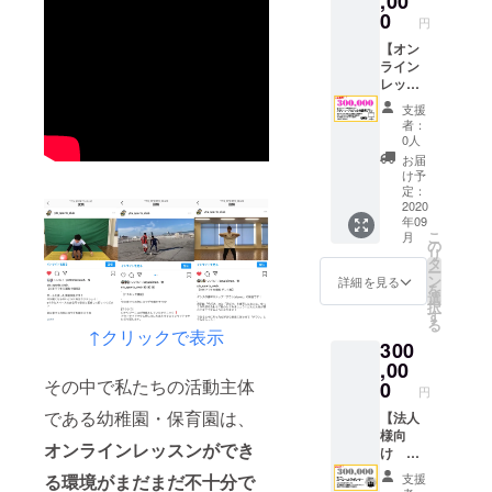
,00
ます) ※
考欄に
として
0
近畿２
円
ご希望
企業名
府４県
の個人
を小さ
【オン
限定と
名・団
く掲載
ライン
させて
体名を
させて
レッス
頂きま
ご記入
頂きま
ン普及
す。 ※
支援
くださ
す。
させよ
原則
者：
い。
②insta
う！ス
2021年
0人
gramに
クリー
3月まで
お届
てプロ
ン、プ
とさせ
け予
ジェク
ロジェ
定：
て頂き
ト協賛
クタ設
2020
ます。
年09
企業と
置プラ
こ
月
して企
ン】 保
の
リ
業広告
育園
タ
ー
を掲載
様、幼
ン
詳細を見る
を
させて
稚園
選
択
頂きま
様、学
す
る
す。
校関係
↑クリックで表示
300
③YTS
者様を
主催の
対象に
,00
スポー
オンラ
その中で私たちの活動主体
0
円
ツ大会
イン
である幼稚園・保育園は、
のパン
レッス
【法人
フレッ
ン時に
様向
オンラインレッスンができ
トに企
必要な
け 企
業名・
スク
業名掲
る環境がまだまだ不十分で
支援
ロゴ名
リー
載プラ