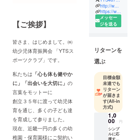
http://www.ytssc.com/
https://www.instagram.com/yts_sports_club/
メッセー
【ご挨拶】
ジを送る
皆さま、はじめまして。㈱
リターンを
幼少児体育振興会 「YTSス
ポーツクラブ」です。
選ぶ
私たちは
「心も体も健やか
目標金額
に」「出会いを大切に」
の
未達でも
リターン
言葉をモットーに
が届きま
創立３５年に渡って幼児体
す
(All-in
方式)
育を通じ、多くの子ども達
1,0
を育成して参りました。
00
円
現在、近畿一円の多くの幼
シンプ
ルに応
稚園・保育園様にご契約い
援する