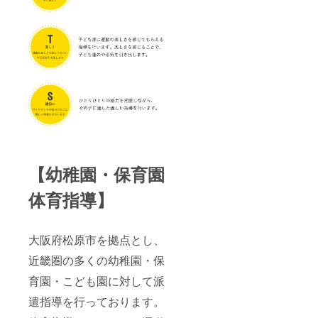
をお送
りさせ
て頂き
ます。
※必ず備
考欄に
ご希望
の企業
名をご
記入く
ださ
い。
【幼稚園・保育園
体育指導】
大阪府松原市を拠点とし、
近畿圏の多くの幼稚園・保
育園・こども園に対して派
遣指導を行っております。