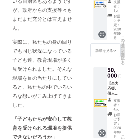
いる自治体もあるようです
す。時
時や指
支援
体名掲
間は２
導内容
者：
が、政府からの支援等々も
載プラ
時間ほ
などの
1人
ン】 全
どで、
詳細は
お届
まだまだ充分とは言えませ
力で応
指導法
後日ご
け予
援する
や補助
定：
連絡致
ん。
プラン
2020
法を載
しま
年09
です。
せた資
す。 そ
こ
月
当社HP
料もお
の
の他ご
実際に、私たちの身の回り
リ
にて個
渡し致
タ
質問な
ー
人名・
しま
でも同じ状況になっている
ン
どあり
詳細を見る
を
団体名
す。期
選
ました
択
子ども達、教育現場が多く
を掲載
間終了
す
ら、備
る
させて
後、心
考欄に
見受けられました。そんな
50,
いただ
を込め
記入い
きま
000
たお礼
ただく
円
現場を目の当たりにしてい
す。 ま
のメー
か、も
【全力
た、５
ルをお
しくは
ると、私たちの中でいろい
応援、
０００
送りさ
メッ
個人
円相当
せて頂
ろな想いがこみ上げてきま
セージ
名・団
のカタ
きま
よりご
支援
体名掲
ログギ
した。
す。 開
連絡く
者：
載プラ
フトも
催日時
4人
ださ
ン】 全
お届け
や指導
い。 ※
お届
「子どもたちが安心して教
力で応
いたし
内容な
け予
交通費
援する
ます。
定：
どの詳
は別途
育を受けられる環境を提供
プラン
2020
期間終
細は後
必要に
年09
です。
了後、
日ご連
なりま
できないだろうか」
こ
月
当社HP
心を込
の