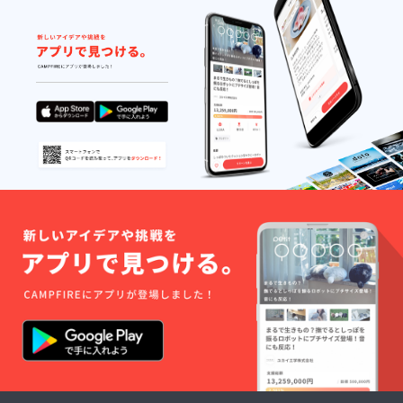
枚 ※T
る文字
分）】
い。 ※
シャツ
列の場
※Zoom
メッ
（手書
合は、
アプリ
セージ
き文字
CAMPF
を使用
にて日
ver.）の
IREにご
したオ
程をご
カラー
登録さ
ンライ
相談さ
は「ブ
れてい
ン製作
せてい
ラック
るお名
会にご
ただ
（文字
前をカ
招待い
き、開
グ
タカナ
たしま
始15分
レー）
で表記
す。 ※
前に
」「ホ
させて
あらか
URLを
ワイト
いただ
じめ
お送り
（文字
きま
Zoomア
いたし
ブラッ
す。予
プリの
ます。
ク）」
めご了
ダウン
※製作す
からお
承くだ
ロー
るプラ
選びく
さい。
ド、ロ
モデル
ださ
グイン
はジャ
い。 ※T
をお済
ンル問
シャツ
ませく
わず、
のサイ
ださ
お好き
ズはS、
い。 ※
なもの
M、L、
メッ
をご用
XL、
セージ
意くだ
XXL、
にて日
さい。
XXXLか
程をご
※オンラ
らお選
相談さ
イン製