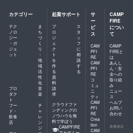
びくだ
せてい
作会の
さい。
ただ
様子は
（2着と
き、開
カテゴリー
起案サポート
サ
CAMP
すべて
も同じ
始5分前
録画さ
ー
FIRE
サイズ
にURL
せてい
テク
ま
プ
ス
に限り
ビ
につい
をお送
ただき
ます）
ノロ
ち
ロ
タ
りいた
ます。
ス
て
（送料
しま
ジー
づ
ジ
ッ
（倫理
込みの
す。 ※
的に反
・ガ
く
ェ
フ
価格で
CAM
CAMP
製作す
する内
ジェ
り
ク
に
す）
るプラ
PFI
FIREと
容が
ット
・
ト
相
モデル
あった
RE
は
地
を
談
はジャ
場合、
CAM
あんし
ンル問
域
作
す
すみや
PFI
ん・安
わず、
かに退
活
る
る
RE
全への
お好き
出いた
性
資
コ
取り組
なもの
だき、
化
料
をご用
しかる
ミュ
み
プロ
音
請
意くだ
べき処
ニ
ニュー
ダク
楽
求
さい。
置を取
ティ
ス
※プラモ
らせて
ト
CAM
ヘルプ
デルに
いただ
クラウドファ
フー
チ
PFI
お問い
関する
きま
ンディングの
ド・
ャ
質問・
RE
合わせ
す）
ノウハウを無
飲食
レ
悩みが
Crea
料で学ぼう
店
ン
あれば
tion
各種規定
CAMPFIRE
ご相談
ジ
CAM
くださ
アカデミー