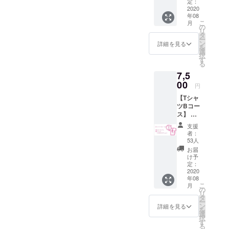
「イメ
定：
ロロギ
2020
年08
オ」 1
こ
月
枚 ・T
の
リ
シャツ
タ
ー
（ミリ
ン
詳細を見る
を
タリー
選
択
ver.）
す
る
（送料
7,5
込みの
価格で
00
円
す） ※T
【Tシャ
シャツ
ツBコー
のサイ
ス】 ・
ズはS、
香坂き
M、L、
支援
のオリ
XL、
者：
ジナル
XXL、
53人
CDアル
XXXLか
お届
バム
らお選
け予
「イメ
びくだ
定：
ロロギ
2020
さい。
年08
オ」 1
※Tシャ
こ
月
枚 ・T
ツの厚
の
リ
シャツ
さは5.6
タ
ー
（手書
オンス
ン
詳細を見る
を
き文字
を予定
選
択
ver.）
してい
す
る
（送料