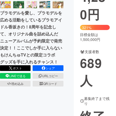
0
円
まちづくり・地域活性化
プラモデルを愛し、プラモデルを
広める活動をしているプラモアイ
CAMPFIRE for Social Good
CAMPFIRE Creation
ドル香坂きの！8周年を記念し
321%
CAMPFIREふるさと納税
machi-ya
コミュニティ
て、オリジナル曲を詰め込んだ
目標金額は
1,500,000円
ニューアルバムが予約限定で発売
決定！！ここでしか手に入らない
支援者数
もけんちゅTVとの限定コラボ
689
グッズを手に入れるチャンス！
ポスト
シェア
人
LINEで送る
URLコピー
埋め込み
QRコード
募集終了まで残
り