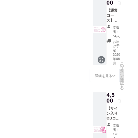
00
方、ハウ
円
ツーの発信
【通常
コー
・プラモデ
ス】 ・
ルや工具塗
香坂き
支援
のオリ
料のメー
者：
ジナル
54人
カーの新商
CDアル
お届
品の紹介や
バム
け予
「イメ
定：
レビュー
ロロギ
2020
・イベント
年08
オ」 1
こ
月
や店頭での
枚 （送
の
リ
料込み
タ
塗装実演、
ー
の価格
ン
詳細を見る
MC
を
です）
選
択
・雑誌、店
す
る
頭作例製作
4,5
・模型製作
00
円
スペース
【サイ
まっぷの作
ン入り
CDコー
成、広報
ス】 ・
幅広い活動
支援
【サイ
者：
内容で多面
ン入
178
り】香