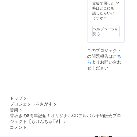
ショッ
い。 ※
支援で困った
ントを
ライン
ト写真
後日、
時はどこに相
含むと
プラモ
集（B5
備考欄
談したらいい
思われ
製作会
サイ
ご記入
ですか？
る文字
（10人
ズ/32
いただ
列の場
グルー
ページ/
いたお
合は、
プ3時
ヘルプページを
フルカ
名前を
CAMPF
間）】
見る
ラー）
変更す
IREにご
※Zoom
・もけ
ること
登録さ
アプリ
んちゅ
はでき
れてい
を使用
このプロジェクト
ロゴ
ませ
るお名
したオ
の問題報告は
こち
ワッペ
ん。 ※
前をカ
ンライ
ン（サ
ら
よりお問い合わ
特殊記
タカナ
ン製作
イズ直
号は
で表記
せください
会にご
径9㎝/
フォン
させて
招待い
背面マ
トに
いただ
たしま
ジック
よって
きま
す。 ※
テープ
表示で
す。予
あらか
式） ・
きない
めご了
じめ
Tシャツ
場合が
承くだ
Zoomア
トップ
>
（ミリ
ありま
さい。
プリの
プロジェクトをさがす
>
タリー
す。 ※
【オン
ダウン
音楽
>
ver.）1
誹謗中
ライン
ロー
枚 ・T
香坂きの8周年記念！オリジナルCDアルバム予約販売プロ
傷・ハ
プラモ
ド、ロ
シャツ
ラスメ
ジェクト【もけんちゅTV】
>
製作会
グイン
（手書
ントを
（マン
をお済
コメント
き文字
含むと
ツーマ
ませく
ver.）1
思われ
ン15
ださ