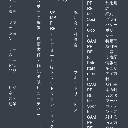
アニ
ス
利用規
PFI
い。 ※
メ・
ポ
約
オンラ
RE
漫画
ー
CA
説
イン製
細則
for
ツ
作会の
MP
明
プライ
Soci
様子は
ファ
映
FI
会
バシー
al
すべて
ッ
像
RE
・
ポリ
Goo
録画さ
ショ
・
ア
相
シー
d
せてい
ン
映
カ
談
ただき
特定商
CAM
画
デ
会
ます。
取引法
PFI
ゲー
書
（倫理
ミ
に基づ
RE
的に反
ム・
籍
ー
く表記
for
する内
サー
・
と
情報セ
Ente
容が
ビス
雑
は
あった
キュリ
rtain
開発
誌
ク
サ
場合、
ティ方
men
出
すみや
ラ
ポ
針
t
かに退
版
ウ
ー
反社基
CAM
出いた
ビジ
ビ
ド
ト
本方針
PFI
だき、
ネ
ュ
フ
サ
カスタ
しかる
RE
ス・
ー
ァ
ー
べき処
マーハ
for
起業
テ
置を取
ン
ビ
ラスメ
Spor
らせて
ィ
デ
ス
ントに
ts
いただ
ー
ィ
対する
CAM
きま
・
ン
考え方
PFI
す）
ヘ
グ
クッ
RE