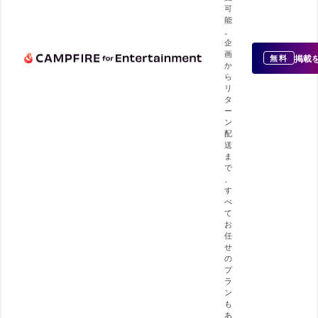
可
能
。
企
画
掲載
無料
か
ら
リ
タ
ー
ン
配
送
ま
で
、
す
べ
て
お
任
せ
の
プ
ラ
ン
も
あ