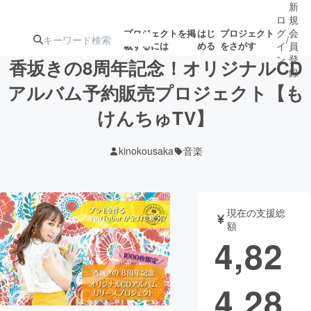
新
ロ
規
グ
会
プロジェクトを掲
はじ
プロジェクト
/
載するには
める
をさがす
イ
員
ン
登
香坂きの8周年記念！オリジナルCD
録
アルバム予約販売プロジェクト【も
けんちゅTV】
人気のプロ
注目のリ
注目の新着プロ
募集終了が近いプ
もうすぐ公開
ジェクト
ターン
ジェクト
ロジェクト
されます
kinokousaka
音楽
アート・写真
音楽
現在の支援総
テクノロジー・ガジェット
ゲーム・サ
額
4,82
映像・映画
書籍・雑誌
4,28
ビジネス・起業
チャレンジ