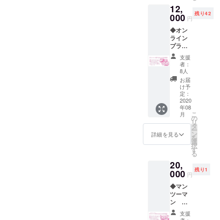
ます。
12,
込みの
残り42
価格で
000
円
す） ※
◆オン
カラー
ライン
は「ブ
プラモ
ラック
製作会
（文字
支援
＋スペ
グ
者：
シャル
レー）
8人
サンク
」「ホ
お届
ス掲載
ワイト
け予
◆ ・
（文字
定：
【サイ
2020
ブラッ
年08
ン入
ク）」
こ
月
り】香
からお
の
リ
坂きの
選びく
タ
ー
オリジ
ださ
ン
詳細を見る
を
ナルCD
い。 ※T
選
択
アルバ
シャツ
す
る
ム「イ
のサイ
20,
メロロ
ズはS、
残り1
ギオ」
000
M、L、
円
1枚 ・
XL、
◆マン
スペ
XXL、
ツーマ
シャル
XXXLか
ン オ
サンク
らお選
ンライ
ス掲載
びくだ
支援
ンプラ
権 ・お
さい。