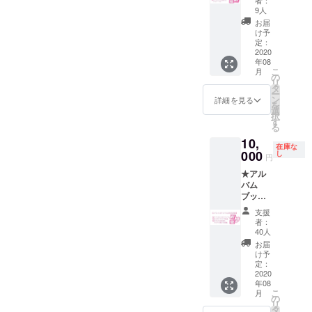
者：
モ製作
まけメ
※Tシャ
9人
会＋ス
イキン
ツの厚
お届
ペシャ
グ動
さは5.6
け予
ルサン
画 限
定：
オンス
クス掲
2020
定視聴
を予定
年08
載◆ ・
URL ・
してい
こ
月
【サイ
オンラ
の
ます。
リ
ン入
インプ
タ
ー
り】香
ラモ製
ン
詳細を見る
を
坂きの
作会
選
択
オリジ
（10人
す
る
ナルCD
グルー
10,
アルバ
プ3時
在庫な
ム「イ
000
間）
し
円
メロロ
（送料
★アル
ギオ」
込みの
バム
1枚 ・
価格で
ブック
スペ
す）
レット
シャル
【スペ
支援
にあな
サンク
シャル
者：
たのお
ス掲載
サンク
40人
名前を
権 ・お
ス掲載
お届
掲載★
まけメ
権につ
け予
スペ
イキン
定：
いて】
シャル
2020
グ動
※備考欄
年08
サンク
画 限
に掲載
こ
月
スとし
定視聴
の
したい
リ
てあな
URL ・
タ
お名