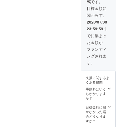
式
です。
48cm×
スペ
内でご
場合が
縦
シャル
記入く
目標金額に
ありま
40cm×
サンク
ださ
す。 ※
関わらず、
マチ
ス掲載
い。 ※
誹謗中
15cm/
権 ・お
後日、
2020/07/30
傷・ハ
ロゴサ
まけメ
備考欄
ラスメ
23:59:59
ま
イズ直
イキン
ご記入
ントを
径10
グ動
いただ
でに集まっ
含むと
㎝) 1
画 限
いたお
思われ
た金額が
枚 ※カ
定視聴
名前を
る文字
ラーは
URL
変更す
ファンディ
列の場
「ナ
（送料
ること
合は、
ングされま
チュラ
込みの
はでき
CAMPF
ル」
価格で
ませ
す。
IREにご
「ブ
す） ※
ん。 ※
登録さ
ラッ
備考欄
特殊記
れてい
ク」か
に掲載
号は
るお名
支援に関するよ
らお選
したい
フォン
前をカ
くある質問
びくだ
お名
トに
タカナ
さい。
前、も
手数料はいく
よって
で表記
ロゴは
しくは
らかかります
表示で
させて
どちら
ハンド
か？
きない
いただ
もイエ
ルネー
場合が
きま
ローで
ムを15
目標金額に届
ありま
す。予
す。 ・
文字以
かなかった場
す。 ※
めご了
ジャ
内でご
合どうなりま
誹謗中
承くだ
ケット
記入く
すか？
傷・ハ
さい。
オフ
ださ
ラスメ
【オン