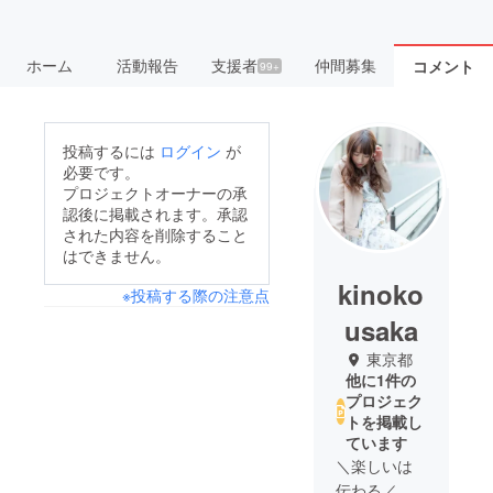
ホーム
活動報告
支援者
仲間募集
コメント
99+
投稿するには
ログイン
が
必要です。
プロジェクトオーナーの承
認後に掲載されます。承認
された内容を削除すること
はできません。
kinoko
※投稿する際の注意点
usaka
東京都
他に1件の
プロジェク
トを掲載し
ています
＼楽しいは
伝わる／