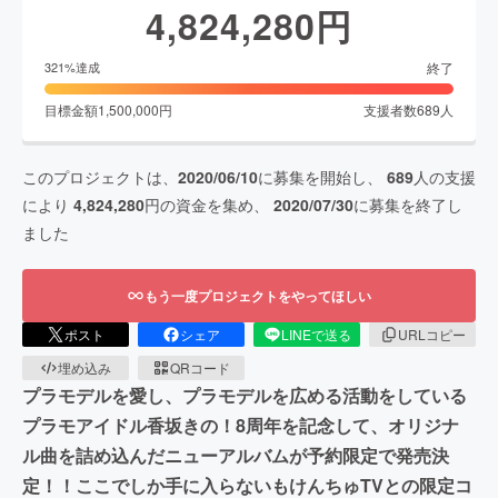
4,824,280
円
終了
321
%達成
目標金額
1,500,000
円
支援者数
689
人
このプロジェクトは、
2020/06/10
に募集を開始し、
689
人の支援
により
4,824,280
円の資金を集め、
2020/07/30
に募集を終了し
ました
もう一度プロジェクトをやってほしい
ポスト
シェア
LINEで送る
URLコピー
埋め込み
QRコード
プラモデルを愛し、プラモデルを広める活動をしている
プラモアイドル香坂きの！8周年を記念して、オリジナ
ル曲を詰め込んだニューアルバムが予約限定で発売決
定！！ここでしか手に入らないもけんちゅTVとの限定コ