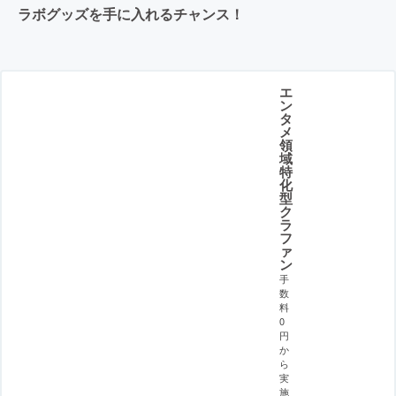
ラボグッズを手に入れるチャンス！
エ
ン
タ
メ
領
域
特
化
型
ク
ラ
フ
ァ
ン
手
数
料
0
円
か
ら
実
施