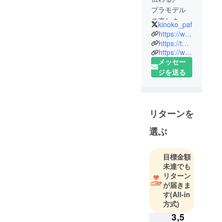
プラモデル
の楽しさを
kinoko_paf
広めるプラ
https://www.youtube.com/user/kinokousaka
モアイド
https://twitter.com/kinoko_paf
https://www.instagram.com/kinokousaka/
ル。プロモ
メッセー
デラー。
ジを送る
YouTuber。
YouTube
チャンネル
【香坂きの
リターンを
と模型人-も
けんちゅ-
選ぶ
TV】
https://www.y
目標金額
outube.com/
未達でも
user/kinokou
リターン
saka
が届きま
す
(All-in
方式)
・プラモデ
3,5
ルの作り