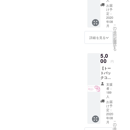
人
的にプラモ
坂きの
お届
デルの楽し
オリジ
け予
さを伝え続
ナルCD
定：
2020
アルバ
ける
年08
ム「イ
こ
月
日本全国を
メロロ
の
リ
ギオ」
駆け巡るプ
タ
ー
1枚 ・
ン
詳細を見る
ラモデルの
を
おまけ
選
択
広告塔とし
メイキ
す
る
ング動
て活動して
5,0
画 限
います。
00
定視聴
円
URL
【トー
（送料
トバッ
込みの
クコー
価格で
ス】 ・
す） ※
支援
香坂き
サイン
者：
のオリ
に記名
189
ジナル
人
はでき
CDアル
ませ
お届
バム
け予
ん。 ※
「イメ
定：
サイン
2020
ロロギ
記入の
年08
オ」 1
ため開
こ
月
枚 ・も
の
封して
リ
けん
タ
お届け