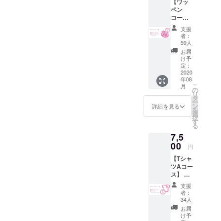
【ワッ
ズ/32
ロゴは
ペン
ページ/
どちら
コー
フルカ
もイエ
ス】 ・
ラー）
ローで
支援
香坂き
（送料
者：
す。
のオリ
込みの
59人
ジナル
価格で
お届
CDアル
す）
け予
バム
定：
「イメ
2020
年08
ロロギ
こ
月
オ」 1
の
リ
枚 ・も
タ
ー
けん
ン
詳細を見る
を
ちゅロ
選
択
ゴワッ
す
る
ペン
7,5
（サイ
ズ直径9
00
円
㎝/背面
【Tシャ
マジッ
ツAコー
クテー
ス】 ・
プ式）
香坂き
（送料
支援
のオリ
込みの
者：
ジナル
価格で
34人
CDアル
す）
お届
バム
け予