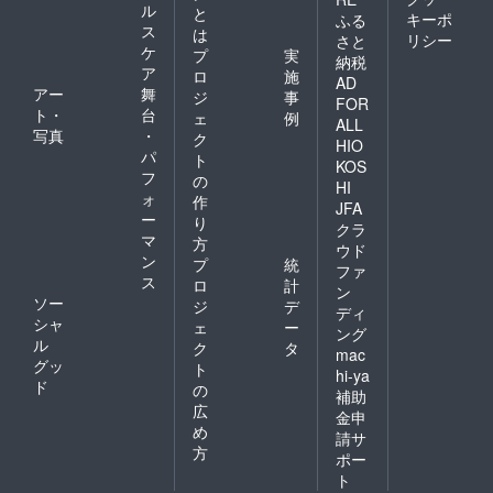
ル
と
キーポ
ふる
ス
は
リシー
さと
ケ
プ
実
納税
ア
ロ
施
AD
アー
舞
ジ
事
FOR
ト・
台
ェ
例
ALL
写真
・
ク
HIO
パ
ト
KOS
フ
の
HI
ォ
作
JFA
ー
り
クラ
マ
方
ウド
ン
プ
統
ファ
ス
ロ
計
ン
ソー
ジ
デ
ディ
シャ
ェ
ー
ング
ル
ク
タ
mac
グッ
ト
hi-ya
ド
の
補助
広
金申
め
請サ
方
ポー
ト