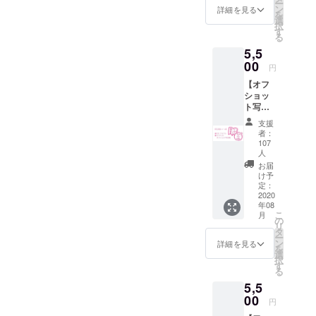
ー
ちゅロ
ン
詳細を見る
いたし
を
ゴトー
選
ます。
択
トバッ
す
丁寧に
る
ク（サ
梱包さ
5,5
イズ：
せてい
00
横
ただく
円
48cm×
予定で
【オフ
縦
すが、
ショッ
40cm×
ケース
ト写真
マチ
に傷が
集コー
15cm/
つく恐
支援
ス】 ・
ロゴサ
者：
れがご
香坂き
イズ直
107
ざいま
のオリ
人
径10㎝)
す。予
ジナル
（送料
お届
めご了
CDアル
け予
込みの
承くだ
バム
定：
価格で
さい。
2020
「イメ
す） ※
年08
ロロギ
カラー
こ
月
オ」 1
の
は「ナ
リ
枚 ・
タ
チュラ
ー
ジャ
ン
詳細を見る
ル」
を
ケット
選
「ブ
択
オフ
す
ラッ
る
ショッ
ク」か
5,5
ト写真
らお選
00
集（B5
びくだ
円
サイ
さい。