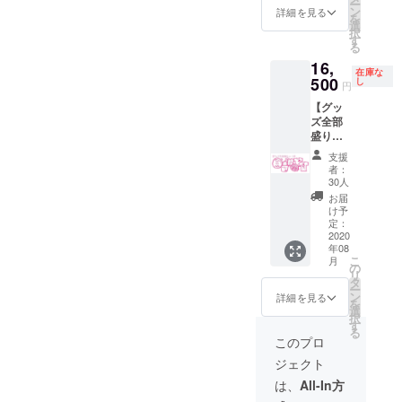
ー
たのお
オンラ
ン
前、も
詳細を見る
を
名前を
インプ
選
しくは
択
アルバ
ラモ製
す
ハンド
る
ムの
作会
ルネー
16,
ブック
（マン
ムを15
在庫な
レット
500
ツーマ
し
文字以
円
にクレ
ン15
内でご
【グッ
ジット
分）
記入く
ズ全部
掲載い
（送料
ださ
盛りお
たしま
込みの
い。 ※
得セッ
す。も
価格で
後日、
支援
ト】 ・
けん
す）
備考欄
者：
香坂き
ちゅと
【スペ
30人
ご記入
のオリ
して名
シャル
いただ
お届
ジナル
前を刻
サンク
け予
いたお
CDアル
みませ
定：
ス掲載
名前を
バム
2020
んか？
権につ
変更す
年08
「イメ
・【サ
いて】
ること
こ
月
ロロギ
イン入
の
※備考欄
はでき
リ
オ」 1
り】香
タ
に掲載
ませ
ー
枚 ・も
坂きの
ン
したい
詳細を見る
ん。 ※
を
けん
オリジ
選
お名
特殊記
択
ちゅロ
ナルCD
す
前、も
号は
る
ゴトー
アルバ
しくは
このプロ
フォン
トバッ
ム「イ
ハンド
トに
ジェクト
ク（サ
メロロ
ルネー
よって
イズ：
ギオ」
ムを15
は、
All-In方
表示で
横
1枚 ・
文字以
きない