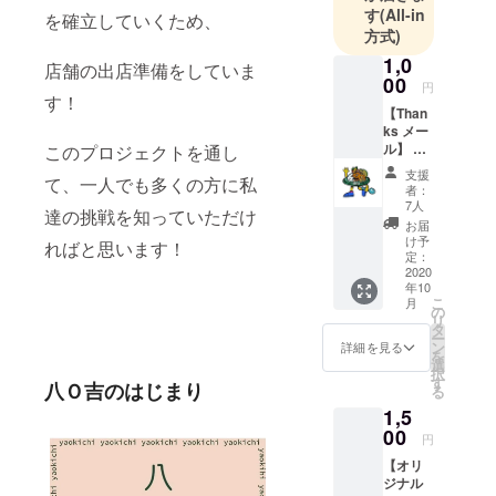
らのみ仕入
す
(All-in
を確立していくため、
れたこだわ
方式)
りの新鮮野
1,0
店舗の出店準備をしていま
菜を生かし
00
円
す！
たカレー屋
【Than
をはじめま
ks メー
ル】 八
このプロジェクトを通し
した！！！
Ｏ吉ス
支援
て、一人でも多くの方に私
タッフ
者：
一同よ
7人
達の挑戦を知っていただけ
り、感
お届
謝のお
け予
ればと思います！
気持ち
定：
をメー
2020
年10
ルにて
こ
月
送らさ
の
リ
せてい
タ
ー
ただき
ン
詳細を見る
を
ます。
選
択
※ご支援
す
八Ｏ吉のはじまり
る
いただ
1,5
く際に
「上乗
00
円
せ支
【オリ
援」を
ジナル
するこ