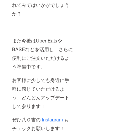
勧めし
れてみてはいかがでしょう
ます。
か？
※お届け
する野
菜の種
類は、
発送時
期の野
また今後はUber Eatsや
菜仕入
状況に
BASEなどを活用し、さらに
より変
わる可
便利にご注文いただけるよ
能性が
ござい
う準備中です。
ます。
新鮮で
お客様に少しでも身近に手
絶品の
お野菜
軽に感じていただけるよ
をお入
れする
う、どんどんアップデート
ことを
確約致
して参ります！
します
ので、
ご安心
ぜひ八Ｏ吉の
Instagram
も
くださ
チェックお願いします！
い。 ※
フリー