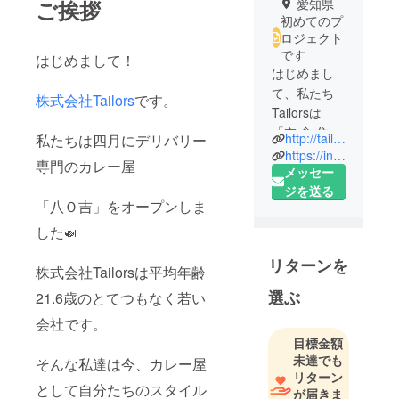
ご挨拶
愛知県
初めてのプ
ロジェクト
です
はじめまして！
はじめまし
て、私たち
株式会社Tailors
です。
Tailorsは
「衣 食 住」
http://tailors-techlife.com
私たちは四月にデリバリー
を通してよ
https://instagram.com/yaokichi_delivery?igshid=l0xy15uu7yj1
専門のカレー屋
りクオリ
メッセー
ティの高い
ジを送る
「八Ｏ吉」をオープンしま
日常を提案
する、ライ
した🍛
フケアカン
リターンを
パニーを目
株式会社Tailorsは平均年齢
指していま
選ぶ
21.6歳のとてつもなく若い
す。先日、
会社です。
食の分野で
目標金額
代表の実
未達でも
そんな私達は今、カレー屋
家、「八百
リターン
吉商店」か
として自分たちのスタイル
が届きま