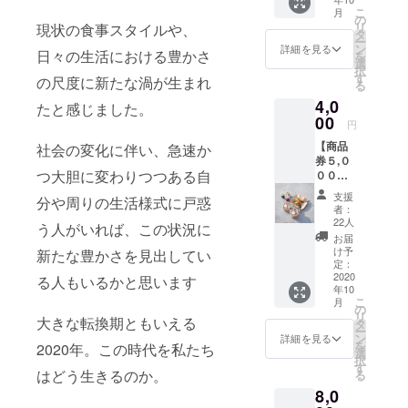
ココ
０２０
こ
月
ナッツ
年１２
の
リ
現状の食事スタイルや、
キーマ
月末日
タ
ー
カレー
まで。
ン
詳細を見る
日々の生活における豊かさ
を
をご自
年内に
選
択
宅で♪
ぜひご
す
の尺度に新たな渦が生まれ
る
独自ブ
来店く
4,0
レンド
ださ
たと感じました。
のスパ
00
い！ ※
円
イス
チケッ
【商品
と、コ
社会の変化に伴い、急速か
トは
券５,０
コナッ
メール
つ大胆に変わりつつある自
００円
ツミル
に添付
分】 八
ク、レ
致しま
支援
分や周りの生活様式に戸惑
Ｏ吉で
シピを
す。カ
者：
お使い
セット
レーを
22人
う人がいれば、この状況に
いただ
にして
お受け
お届
ける
お届け
取りの
け予
新たな豊かさを見出してい
5,000円
致しま
定：
際にク
分の商
2020
す。ご
る人もいるかと思います
ルーに
年10
品券で
自身で
御掲示
こ
月
す。
ご用意
の
くださ
リ
1,000円
大きな転換期ともいえる
いただ
タ
い。 ※
ー
分の商
くもの
ン
ステッ
詳細を見る
を
2020年。この時代を私たち
品券を
は、
選
カーは
択
５枚綴
スー
す
カレー
はどう生きるのか。
る
りで送
パーな
チケッ
8,0
らさせ
どで簡
トをご
ていた