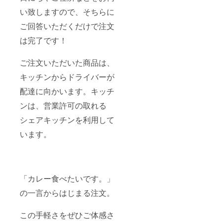
者様と
新鮮で
い致しますので、そちらに
そのお
絶品の
連れ様
お野菜
ご回答いただくだけで注文
お一人
をお入
までの
れする
は完了です！
利用と
ことを
させて
確約致
いただ
ご注文いただいた商品は、
します
きま
ので、
キッチンからドライバーが
す。初
ご安心
回利用
くださ
配達に向かいます。キッチ
後の譲
い。 ※
渡等は
商品券
ンは、営業許可の取れる
お控え
を盗
いただ
難・紛
シェアキッチンを利用して
きます
失等の
よう、
います。
場合、
お願い
当店は
致しま
その責
す。 ※
を負い
お野菜
ませ
は新鮮
ん。 ※
「カレー食べたいです。」
なうち
全て郵
にお召
送での
の一言からはじまる注文。
し上が
お届け
りいた
となり
だくこ
ます。
この手軽さをぜひご体感さ
とをお