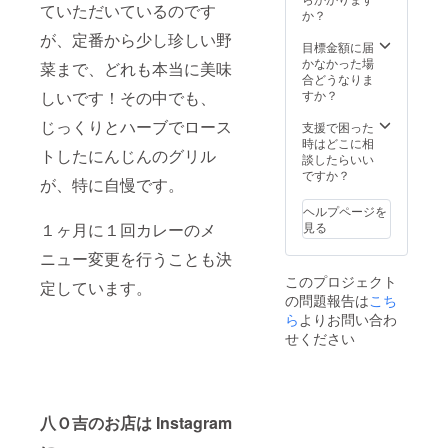
ていただいているのです
フリー
「上乗
は行い
か？
パス有
せ支
ませ
が、定番から少し珍しい野
効期
援」を
ん。そ
目標金額に届
間：初
するこ
れに伴
かなかった場
菜まで、どれも本当に美味
回利用
とがで
い、お
合どうなりま
日〜30
きま
釣りは
しいです！その中でも、
すか？
日間有
す。ご
出ませ
じっくりとハーブでロース
効。 カ
都合許
ん。 ※
支援で困った
レーフ
す場合
商品券
時はどこに相
トしたにんじんのグリル
リーパ
は、上
は同時
談したらいい
ス利用
乗せで
に何枚
ですか？
が、特に自慢です。
開始日
ご支援
でもお
の期
いただ
使いい
ヘルプページを
限：
けます
ただけ
１ヶ月に１回カレーのメ
見る
2020年
と幸い
ます。
12月末
です。
※商品券
ニュー変更を行うことも決
日ま
の使用
このプロジェクト
で。 年
定しています。
期限
の問題報告は
こち
内に初
は、お
回利用
ら
よりお問い合わ
店が
してい
やって
せください
ただ
いる限
き、そ
り！万
の後30
が一潰
日間ご
れるこ
利用い
とがな
八Ｏ吉のお店は Instagram
ただけ
い限
ます。
り、無