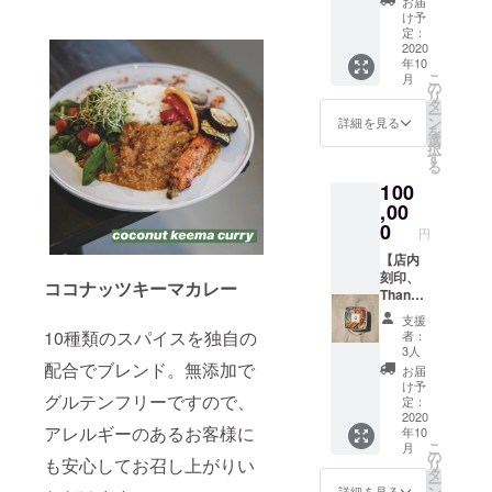
すの
お届
の野菜
推しの
限は、
け予
で、家
セッ
旬の野
定：
お店が
族で
ト】 当
2020
菜セッ
やって
作って
年10
店自慢
ト 内容
いる限
お楽し
こ
月
のカ
につい
の
り！万
みいた
リ
レーを
て〜 お
タ
が一潰
だく、
ー
30日間
届け予
ン
れるこ
詳細を見る
一人で5
を
食べ放
定が10
選
とがな
回分、2
択
題のフ
月なの
す
い限
セット
る
リーパ
で、内
り、無
ご購入
100
スと、
容には
期限で
で大勢
八Ｏ吉
,00
秋の味
お使い
でカ
セレク
覚をは
0
いただ
レー
円
トの野
じめと
けま
パー
菜の詰
【店内
した、
す。 ※
ティー
め合わ
刻印、
八百吉
商品券
などな
ココナッツキーマカレー
せセッ
Thanks
商店自
を盗
ど、
ト3,000
メー
慢の絶
難・紛
様々な
支援
円相当
ル】 支
品野菜
失等の
10種類のスパイスを独自の
ご利用
者：
です。
援して
を予定
場合、
3人
方法を
〜八Ｏ
くだ
配合でブレンド。無添加で
してい
当店は
ご提案
お届
吉推し
さった
ます。
その責
け予
致しま
グルテンフリーですので、
の旬の
方のお
ご自宅
定：
を負い
す。ぜ
野菜
名前を
2020
でのお
ませ
ひ一度
アレルギーのあるお客様に
年10
セット
プレー
受け取
ん。 ※
ご賞味
こ
月
内容に
トに刻
りま
の
全て郵
あれ！
も安心してお召し上がりい
リ
つい
印し、
で、楽
タ
送での
※郵送で
ー
て〜 お
店舗に
しみに
ン
お届け
詳細を見る