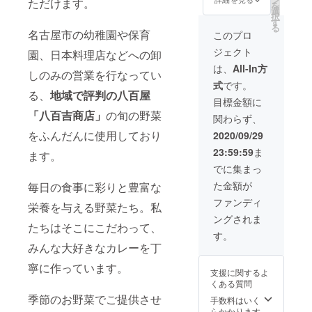
ただけます。
お届け
を
届け予
て掲示
お待ち
選
となり
致しま
択
定が10
させて
くださ
す
ます。
す。
る
月なの
いただ
い♪ 〜
名古屋市の幼稚園や保育
このプロ
で、内
きま
商品券
ジェクト
園、日本料理店などへの卸
容には
す。ま
につい
秋の味
た、八
て〜
は、
All-In方
しのみの営業を行なってい
覚をは
Ｏ吉ス
1,000円
式
です。
じめと
タッフ
分の商
る、
地域で評判の八百屋
した、
一同よ
品券を6
目標金額に
八百吉
り、感
枚綴り
「八百吉商店」
の旬の野菜
関わらず、
商店自
謝のお
で送ら
慢の絶
気持ち
させて
をふんだんに使用しており
2020/09/29
品野菜
をメー
いただ
23:59:59
ま
を盛り
ルにて
ます。
きま
だくさ
送らさ
す。こ
でに集まっ
んで予
せてい
ちら
た金額が
毎日の食事に彩りと豊富な
定して
ただき
は、八
いま
ます。
Ｏ吉で
ファンディ
栄養を与える野菜たち。私
す。ご
※備考欄
のお買
ングされま
自宅で
にご希
い物全
たちはそこにこだわって、
のお受
望のお
てにご
す。
け取り
名前を
利用い
みんな大好きなカレーを丁
まで、
ご記入
ただけ
楽しみ
くださ
寧に作っています。
ます。
支援に関するよ
にお待
い。 ※
※商品券
くある質問
ちくだ
ご支援
は現金
季節のお野菜でご提供させ
さい♪ ※
いただ
との引
手数料はいく
カレー
く際に
き換え
らかかります