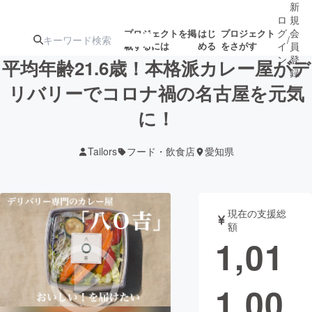
新
ロ
規
グ
会
プロジェクトを掲
はじ
プロジェクト
/
載するには
める
をさがす
イ
員
ン
登
平均年齢21.6歳！本格派カレー屋がデ
録
リバリーでコロナ禍の名古屋を元気
に！
人気のプロ
注目のリ
注目の新着プロ
募集終了が近いプ
もうすぐ公開
ジェクト
ターン
ジェクト
ロジェクト
されます
Tailors
フード・飲食店
愛知県
アート・写真
音楽
現在の支援総
テクノロジー・ガジェット
ゲーム・サ
額
1,01
映像・映画
書籍・雑誌
1,00
ビジネス・起業
チャレンジ