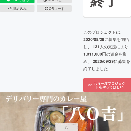
終了
埋め込み
QRコード
このプロジェクトは、
2020/08/29
に募集を開始
し、
131
人の支援により
1,011,000
円の資金を集
め、
2020/09/29
に募集を
終了しました
もう一度プロジェク
トをやってほしい