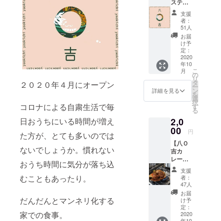
ステッ
とがで
カー、
きま
支援
カレー
す。ご
者：
チケッ
都合許
51人
ト×２
す場合
お届
枚】 八
は、上
け予
Ｏ吉オ
乗せで
定：
リジナ
2020
ご支援
年10
ルス
いただ
こ
月
テッ
けます
の
リ
カー
と幸い
タ
２０２０年４月にオープン
ー
と、当
です。
ン
詳細を見る
を
店自慢
選
択
のカ
コロナによる自粛生活で毎
す
る
レーと
2,0
日おうちにいる時間が増え
引き換
えので
00
円
た方が、とても多いのでは
きる電
【八Ｏ
子チ
ないでしょうか。慣れない
吉カ
ケット×
レー
２枚で
おうち時間に気分が落ち込
キット
す。 ※
支援
（レシ
カレー
むこともあったり。
者：
ピ付
チケッ
47人
き）５
ト有効
お届
食分】
期限：
だんだんとマンネリ化する
け予
八Ｏ吉
受取
定：
家での食事。
自慢の
2020
日〜２
年10