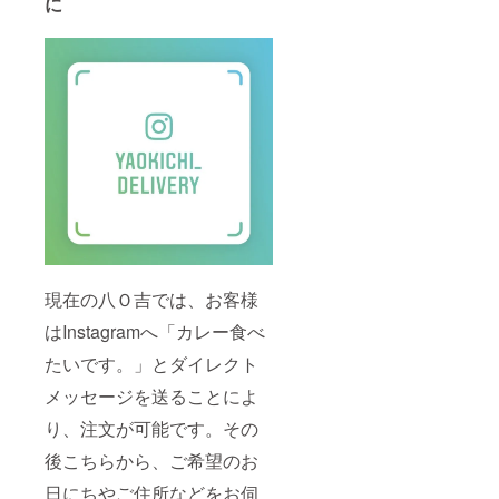
に
※カレー
期限で
フリー
お使い
パスを
いただ
お持ち
けま
の場
す。 ※
合、お
お野菜
連れ様
は新鮮
お一人
なうち
まで、
にお召
計2食分
し上が
をご提
りいた
供させ
だくこ
ていた
とをお
だきま
勧めし
す。一
ます。
人で
※お届け
現在の八Ｏ吉では、お客様
も、二
する野
人で
菜の種
はInstagramへ「カレー食べ
も、美
類は、
味しい
発送時
たいです。」とダイレクト
カレー
期の野
でシェ
菜仕入
メッセージを送ることによ
アハピ♪
状況に
※カレー
より変
り、注文が可能です。その
フリー
わる可
後こちらから、ご希望のお
パス
能性が
は、初
ござい
日にちやご住所などをお伺
回利用
ます。