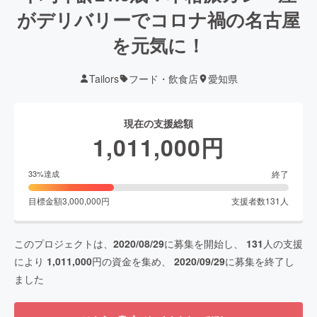
がデリバリーでコロナ禍の名古屋
を元気に！
Tailors
フード・飲食店
愛知県
現在の支援総額
1,011,000
円
終了
33
%達成
目標金額
3,000,000
円
支援者数
131
人
このプロジェクトは、
2020/08/29
に募集を開始し、
131
人の支援
により
1,011,000
円の資金を集め、
2020/09/29
に募集を終了し
ました