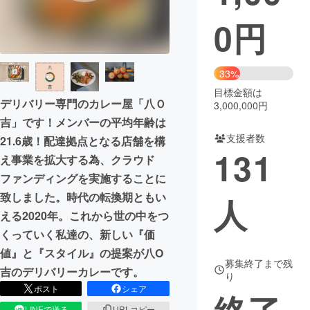
0
円
まちづくり・地域活性化
CAMPFIRE for Social Good
CAMPFIRE Creation
33%
CAMPFIREふるさと納税
machi-ya
コミュニティ
目標金額は
デリバリー専門のカレー屋「八Ｏ
3,000,000円
吉」です！メンバーの平均年齢は
支援者数
21.6歳！配達拠点となる店舗を構
131
え事業を拡大する為、クラウド
ファンディングを実施することに
致しました。時代の転換期ともい
人
える2020年。これから世の中をつ
くっていく私達の、新しい『価
値』と『スタイル』の提案が八O
募集終了まで残
吉のデリバリーカレーです。
り
ポスト
シェア
LINEで送る
URLコピー