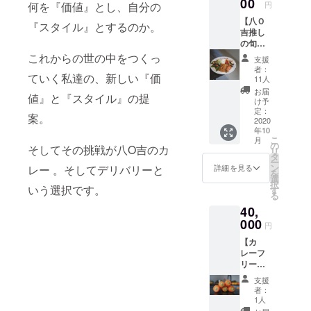
00
単に手
利用さ
円
何を『価値』とし、自分の
だきま
に入る
れた際
【八Ｏ
す。こ
ものだ
にお渡
『スタイル』とするのか。
吉推し
ちら
けで
し致し
の旬の
は、八
す。
ます。
野菜
Ｏ吉で
これからの世の中をつくっ
（玉ね
支援
セッ
のお買
ぎ、鶏
者：
ト、商
ていく私達の、新しい『価
い物全
肉、お
11人
品券６,
てにご
米な
お届
値』と『スタイル』の提
０００
利用い
ど、、
け予
円分】
ただけ
定：
、あと
案。
八Ｏ吉
2020
ます。
はカ
年10
セレク
※現金と
レーに
こ
月
トの野
の引き
の
のせた
そしてその挑戦が八O吉のカ
リ
菜詰め
換えは
タ
いもの
ー
合わせ
行いま
ン
なんで
レー 。そしてデリバリーと
詳細を見る
を
セット
せん。
選
も！）
択
3,000円
いう選択です。
それに
す
レシピ
る
相当
伴い、
もとて
40,
と、八
お釣り
も簡単
Ｏ吉で
000
は出ま
なので
円
お使い
せん。
ご安心
【カ
いただ
※同時に
くださ
レーフ
ける
何枚で
い！1
リーパ
6,000円
もお使
セット5
ス1ヶ月
分の商
いいた
食分を
支援
分、八
品券で
だけま
お届け
者：
Ｏ吉推
す。 〜
す。 ※
1人
致しま
しの旬
八Ｏ吉
使用期