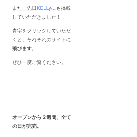
パスを
また、先日
KELLy
にも掲載
盗難・
紛失等
していただきました！
の場
合、当
店はそ
青字をクリックしていただ
の責を
負いま
くと、それぞれのサイトに
せん。
飛びます。
※全て郵
送での
お届け
ぜひ一度ご覧ください。
となり
ます。
オープンから２週間、全て
の日が完売。