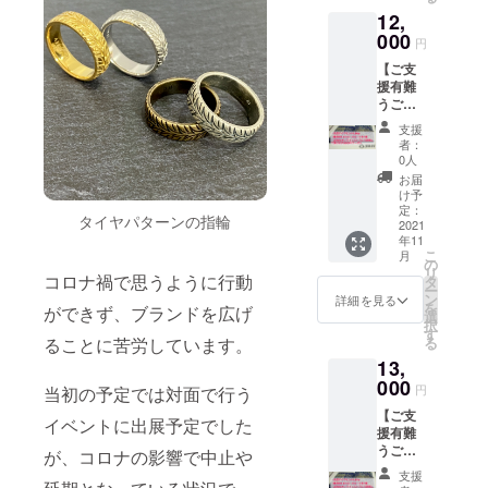
オンラ
ンドに
て】
ンドに
ドを入
12,
インス
つい
クーポ
同封し
力して
トアに
000
て】 写
ン使用
てクー
円
から決
て使用
真のダ
可能場
ポン
済 クー
【ご支
して頂
イヤモ
所：
コード
ポンの
援有難
けます
ンドは
JEREV
が記載
有効期
うござ
500OFF
参考画
公式オ
された
限：お
いま
クーポ
像で
ンライ
カード
支援
店が継
す】 ・
ン 上記
す。 実
ン
者：
を発送
続する
天然ダ
2点を、
際のサ
0人
ショッ
使用方
限り
イヤモ
ご登録
イズは
プ
お届
法：
ンド
されて
上記記
け予
（https:
JEREV
0.06ct
いる住
定：
載の直
//jerev.o
公式オ
タイヤパターンの指輪
（直径
2021
所へ郵
径をご
fficial.e
ンライ
年11
約2.4ｍ
便させ
参考く
c/）
ン
こ
月
ｍ）の
て頂き
の
ださ
クーポ
ショッ
リ
ルース
コロナ禍で思うように行動
ます。
タ
い。
ンの配
プに同
ー
を1個
【お届
ン
【クー
詳細を見る
布方
封の
を
ができず、ブランドを広げ
・
けのダ
選
ポンに
法：ダ
クーポ
択
JEREV
イヤモ
す
つい
イヤモ
ンコー
る
ることに苦労しています。
オンラ
ンドに
て】
ンドに
ドを入
13,
インス
つい
クーポ
同封し
力して
トアに
000
て】 写
ン使用
てクー
円
から決
当初の予定では対面で行う
て使用
真のダ
可能場
ポン
済 クー
【ご支
して頂
イヤモ
所：
イベントに出展予定でした
コード
ポンの
援有難
けます
ンドは
JEREV
が記載
有効期
うござ
500OFF
参考画
が、コロナの影響で中止や
公式オ
された
限：お
いま
クーポ
像で
ンライ
カード
支援
店が継
す】 ・
ン 上記