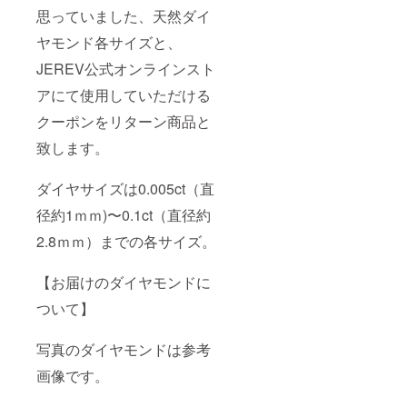
力して
思っていました、天然ダイ
から決
済 クー
ヤモンド各サイズと、
ポンの
JEREV公式オンラインスト
有効期
限：お
アにて使用していただける
店が継
続する
クーポンをリターン商品と
限り
致します。
ダイヤサイズは0.005ct（直
径約1ｍｍ)〜0.1ct（直径約
2.8ｍｍ）までの各サイズ。
【お届けのダイヤモンドに
ついて】
写真のダイヤモンドは参考
画像です。