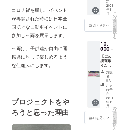
0.04ct
いる住
定：
載の直
//jerev.o
公式オ
（直径
2021
所へ郵
径をご
fficial.e
ンライ
コロナ禍を脱し、イベント
年11
約2.1ｍ
便させ
参考く
c/）
ン
こ
月
ｍ）の
て頂き
の
ださ
クーポ
ショッ
が再開された時には日本全
リ
ルース
ます。
タ
い。
ンの配
プに同
ー
を1個
【お届
ン
【クー
詳細を見る
布方
国様々な自動車イベントに
封の
を
・
けのダ
選
ポンに
法：ダ
クーポ
択
JEREV
イヤモ
す
参加し車両を展示します。
つい
イヤモ
ンコー
る
オンラ
ンドに
て】
ンドに
ドを入
10,
インス
つい
クーポ
同封し
力して
トアに
車両は、子供達が自由に運
000
て】 写
ン使用
てクー
円
から決
て使用
真のダ
可能場
ポン
済 クー
転席に座って楽しめるよう
【ご支
して頂
イヤモ
所：
コード
ポンの
援有難
けます
ンドは
JEREV
が記載
有効期
な仕組みにします。
うござ
500OFF
参考画
公式オ
された
限：お
いま
クーポ
像で
ンライ
カード
支援
店が継
す】 ・
ン 上記
す。 実
ン
者：
を発送
続する
天然ダ
2点を、
際のサ
0人
ショッ
使用方
限り
イヤモ
ご登録
イズは
プ
お届
法：
ンド
されて
上記記
け予
（https:
JEREV
0.05ct
いる住
定：
載の直
//jerev.o
公式オ
（直径
2021
所へ郵
径をご
プロジェクトをや
fficial.e
ンライ
年11
約2.2ｍ
便させ
参考く
c/）
ン
こ
月
ｍ）の
て頂き
の
ださ
クーポ
ショッ
ろうと思った理由
リ
ルース
ます。
タ
い。
ンの配
プに同
ー
を1個
【お届
ン
【クー
詳細を見る
布方
封の
を
・
けのダ
選
ポンに
法：ダ
クーポ
択
JEREV
イヤモ
す
つい
イヤモ
ンコー
る