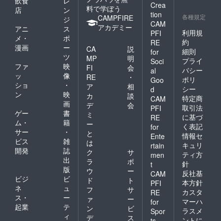
飲食
レ
Crea
料で学ぼう
店
ン
tion
各種規定
CAMPFIRE
ジ
CAM
アカデミー
アニ
ス
利用規
PFI
メ・
ポ
約
RE
漫画
ー
CA
説
細則
for
ツ
MP
明
プライ
Soci
ファ
映
FI
会
バシー
al
ッ
像
RE
・
ポリ
Goo
ショ
・
ア
相
シー
d
ン
映
カ
談
特定商
CAM
画
デ
会
取引法
PFI
ゲー
書
ミ
に基づ
RE
ム・
籍
ー
く表記
for
サー
・
と
情報セ
Ente
ビス
雑
は
キュリ
rtain
開発
誌
ク
サ
ティ方
men
出
ラ
ポ
針
t
版
ウ
ー
反社基
CAM
ビジ
ビ
ド
ト
本方針
PFI
ネ
ュ
フ
サ
カスタ
RE
ス・
ー
ァ
ー
マーハ
for
起業
テ
ン
ビ
ラスメ
Spor
ィ
デ
ス
ントに
ts