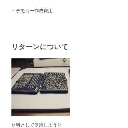
fficial.e
ンライ
c/）
ン
・デモカー作成費用
クーポ
ショッ
ンの配
プに同
布方
封の
法：ダ
クーポ
イヤモ
ンコー
ンドに
ドを入
同封し
力して
リターンについて
てクー
から決
ポン
済 クー
コード
ポンの
が記載
有効期
された
限：お
カード
店が継
を発送
続する
使用方
限り
法：
JEREV
公式オ
ンライ
ン
ショッ
プに同
封の
クーポ
ンコー
材料として使用しようと
ドを入