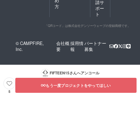
め
請サ
方
ポー
ト
「QRコード」は株式会社デンソーウェーブの登録商標です。
© CAMPFIRE,
会社概
採用情
パートナー
Inc.
要
報
募集
FIFTEEN15
さんへアンコール
もう一度プロジェクトをやってほしい
5