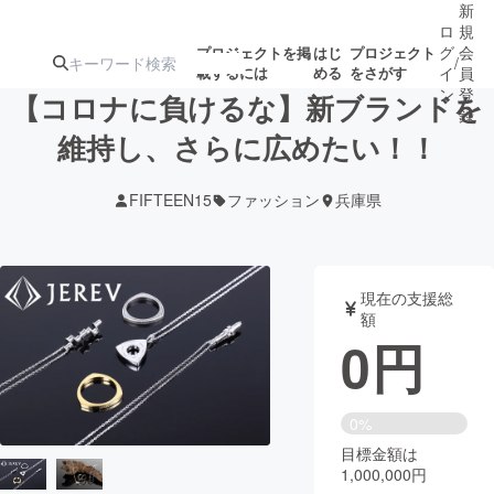
新
ロ
規
グ
会
プロジェクトを掲
はじ
プロジェクト
/
載するには
める
をさがす
イ
員
ン
登
【コロナに負けるな】新ブランドを
録
維持し、さらに広めたい！！
人気のプロ
注目のリ
注目の新着プロ
募集終了が近いプ
もうすぐ公開
FIFTEEN15
ファッション
兵庫県
ジェクト
ターン
ジェクト
ロジェクト
されます
アート・写真
音楽
現在の支援総
額
0
円
テクノロジー・ガジェット
ゲーム・サ
映像・映画
書籍・雑誌
0%
目標金額は
1,000,000円
ビジネス・起業
チャレンジ