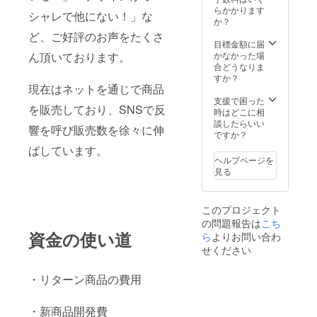
ポンの
ンドは
JEREV
らかかります
が記載
有効期
シャレで他にない！」な
参考画
公式オ
か？
された
限：お
像で
ンライ
カード
ど、ご好評のお声をたくさ
店が継
す。 実
ン
目標金額に届
を発送
続する
際のサ
ショッ
ん頂いております。
かなかった場
使用方
限り
イズは
プ
合どうなりま
法：
上記記
（https:
すか？
JEREV
現在はネットを通じで商品
載の直
//jerev.o
公式オ
径をご
fficial.e
支援で困った
ンライ
を販売しており、SNSで反
参考く
c/）
時はどこに相
ン
ださ
クーポ
談したらいい
ショッ
響を呼び販売数を徐々に伸
い。
ンの配
ですか？
プに同
【クー
布方
封の
ばしています。
ポンに
法：ダ
クーポ
ヘルプページを
つい
イヤモ
ンコー
見る
て】
ンドに
ドを入
クーポ
同封し
力して
ン使用
てクー
から決
このプロジェクト
可能場
ポン
済 クー
の問題報告は
こち
所：
コード
ポンの
資金の使い道
JEREV
ら
よりお問い合わ
が記載
有効期
公式オ
された
限：お
せください
ンライ
カード
店が継
ン
を発送
続する
・リターン商品の費用
ショッ
使用方
限り
プ
法：
（https:
JEREV
・新商品開発費
//jerev.o
公式オ