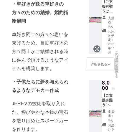
【ご支
して頂
イヤモ
・車好きが送る車好きの
所：
援有難
けます
ンドは
JEREV
うござ
方々のための結婚、婚約指
500OFF
参考画
公式オ
いま
クーポ
像で
ンライ
支援
輪展開
す】 ・
ン 上記
す。 実
ン
者：
天然ダ
2点を、
際のサ
0人
ショッ
イヤモ
ご登録
イズは
プ
お届
車好き同士の方々の思いを
ンド
されて
上記記
け予
（https:
0.03ct
いる住
定：
載の直
//jerev.o
繋げるため、自動車好きの
（直径
2021
所へ郵
径をご
fficial.e
年11
約1.9ｍ
便させ
参考く
方々同士がご結婚される時
c/）
こ
月
ｍ）の
て頂き
の
ださ
クーポ
リ
ルース
ます。
に喜んで頂けるようなアイ
タ
い。
ンの配
ー
を1個
【お届
ン
【クー
詳細を見る
布方
を
テムを構築します。
・
けのダ
選
ポンに
法：ダ
択
JEREV
イヤモ
す
つい
イヤモ
る
オンラ
ンドに
て】
ンドに
・子供たちに夢を与えられ
8,0
インス
つい
クーポ
同封し
トアに
00
て】 写
ン使用
てクー
円
るようなデモカー作成
て使用
真のダ
可能場
ポン
【ご支
して頂
イヤモ
所：
コード
援有難
けます
ンドは
JEREV
が記載
JEREVの技術を取り入れ
うござ
500OFF
参考画
公式オ
された
いま
クーポ
像で
た、煌びやかな本物の宝石
ンライ
カード
支援
す】 ・
ン 上記
す。 実
ン
者：
を発送
天然ダ
2点を、
を散りばめたスポーツカー
際のサ
0人
ショッ
使用方
イヤモ
ご登録
イズは
プ
お届
法：
を作ります。
ンド
されて
上記記
け予
（https:
JEREV