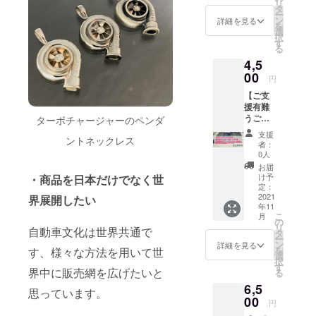
リ
ルース
ます。
タ
ー
を1個
【お届
ン
詳細を見る
を
・
けのダ
選
択
JEREV
イヤモ
す
る
オンラ
ンドに
4,5
インス
つい
トアに
00
て】 写
円
て使用
真のダ
【ご支
して頂
イヤモ
援有難
けます
ンドは
うござ
ターボチャージャーのペンダ
500OFF
参考画
いま
クーポ
像で
支援
ントネックレス
す】 ・
ン 上記
す。 実
者：
天然ダ
2点を、
際のサ
0人
イヤモ
ご登録
イズは
お届
ンド
されて
上記記
け予
・商品を日本だけでなく世
0.02ct
いる住
定：
載の直
（直径
2021
界展開したい
所へ郵
径をご
年11
約1.7ｍ
便させ
参考く
こ
月
ｍ）の
て頂き
の
ださ
リ
自動車文化は世界共通で
ルース
ます。
タ
い。
ー
を1個
【お届
ン
【クー
詳細を見る
を
す、様々な方法を用いて世
・
けのダ
選
ポンに
択
JEREV
イヤモ
す
つい
界中に販売網を広げたいと
る
オンラ
ンドに
て】
6,5
インス
つい
クーポ
思っています。
トアに
00
て】 写
ン使用
円
て使用
真のダ
可能場