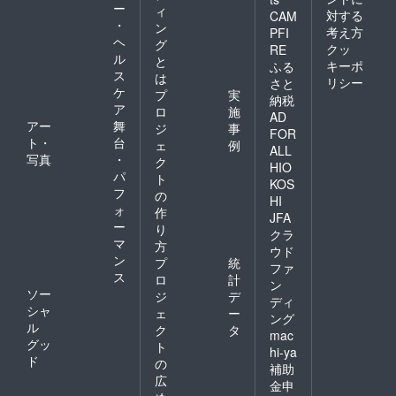
ー
ィ
対する
CAM
・
ン
考え方
PFI
ヘ
グ
クッ
RE
ル
と
キーポ
ふる
ス
は
リシー
さと
ケ
プ
実
納税
ア
ロ
施
AD
アー
舞
ジ
事
FOR
ト・
台
ェ
例
ALL
写真
・
ク
HIO
パ
ト
KOS
フ
の
HI
ォ
作
JFA
ー
り
クラ
マ
方
ウド
ン
プ
統
ファ
ス
ロ
計
ン
ソー
ジ
デ
ディ
シャ
ェ
ー
ング
ル
ク
タ
mac
グッ
ト
hi-ya
ド
の
補助
広
金申