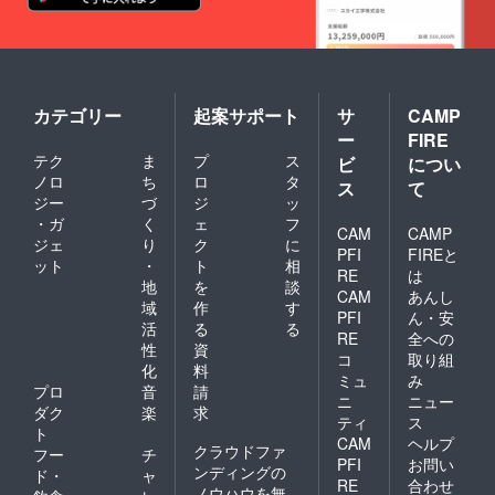
カテゴリー
起案サポート
サ
CAMP
ー
FIRE
テク
ま
プ
ス
ビ
につい
ノロ
ち
ロ
タ
ス
て
ジー
づ
ジ
ッ
・ガ
く
ェ
フ
CAM
CAMP
ジェ
り
ク
に
PFI
FIREと
ット
・
ト
相
RE
は
地
を
談
CAM
あんし
域
作
す
PFI
ん・安
活
る
る
RE
全への
性
資
コ
取り組
化
料
ミュ
み
プロ
音
請
ニ
ニュー
ダク
楽
求
ティ
ス
ト
CAM
ヘルプ
クラウドファ
フー
チ
PFI
お問い
ンディングの
ド・
ャ
RE
合わせ
ノウハウを無