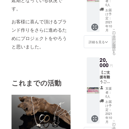
延期となっている状況で
す。 実
ン
者：
を発送
続する
天然ダ
2点を、
際のサ
0人
ショッ
使用方
限り
す。
イヤモ
ご登録
イズは
プ
お届
法：
ンド
されて
上記記
け予
（https:
JEREV
0.07ct
いる住
定：
載の直
//jerev.o
公式オ
お客様に喜んで頂けるブラ
（直径
2021
所へ郵
径をご
fficial.e
ンライ
年10
約2.6ｍ
便させ
参考く
c/）
ン
ンド作りをさらに進めるた
こ
月
ｍ）の
て頂き
の
ださ
クーポ
ショッ
リ
ルース
ます。
タ
い。
めにプロジェクトをやろう
ンの配
プに同
ー
を1個
【お届
ン
【クー
詳細を見る
布方
封の
を
・
けのダ
と思いました。
選
ポンに
法：ダ
クーポ
択
JEREV
イヤモ
す
つい
イヤモ
ンコー
る
オンラ
ンドに
て】
ンドに
ドを入
20,
インス
つい
クーポ
同封し
力して
トアに
000
て】 写
ン使用
てクー
円
から決
て使用
真のダ
可能場
ポン
済 クー
【ご支
して頂
イヤモ
所：
コード
ポンの
援有難
けます
ンドは
JEREV
が記載
有効期
これまでの活動
うござ
500OFF
参考画
公式オ
された
限：お
いま
クーポ
像で
ンライ
カード
支援
店が継
す】 ・
ン 上記
す。 実
ン
者：
を発送
続する
天然ダ
2点を、
際のサ
0人
ショッ
使用方
限り
イヤモ
ご登録
イズは
プ
お届
法：
ンド
されて
上記記
け予
（https:
JEREV
0.1ct（
いる住
定：
載の直
//jerev.o
公式オ
直径約
2021
所へ郵
径をご
fficial.e
ンライ
年10
2.8ｍ
便させ
参考く
c/）
ン
こ
月
ｍ）の
て頂き
の
ださ
クーポ
ショッ
リ
ルース
ます。
タ
い。