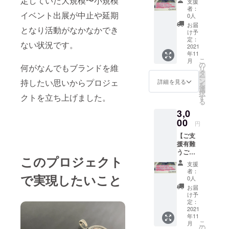
定していた大規模〜小規模
支援
す】 ・
者：
イベント出展が中止や延期
天然ダ
0人
イヤモ
お届
となり活動がなかなかでき
ンド
け予
0.005ct
定：
ない状況です。
（直径
2021
年11
約1ｍ
こ
月
ｍ）の
の
何がなんでもブランドを維
リ
ルース
タ
ー
を1個
ン
持したい思いからプロジェ
詳細を見る
を
・
選
択
JEREV
クトを立ち上げました。
す
る
オンラ
3,0
インス
トアに
00
円
て使用
【ご支
して頂
援有難
けます
うござ
500OFF
このプロジェクト
いま
クーポ
支援
す】 ・
ン 上記
者：
で実現したいこと
天然ダ
2点を、
0人
イヤモ
ご登録
お届
ンド
されて
け予
0.01ct
いる住
定：
（直径
2021
所へ郵
年11
約1.3ｍ
便させ
こ
月
ｍ）の
て頂き
の