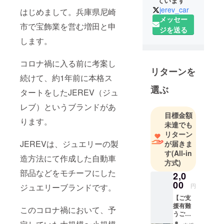
ています
jerev_car
はじめまして。兵庫県尼崎
メッセー
市で宝飾業を営む増田と申
ジを送る
します。
コロナ禍に入る前に考案し
リターンを
続けて、約1年前に本格ス
選ぶ
タートをしたJEREV（ジュ
レブ）というブランドがあ
目標金額
ります。
未達でも
リターン
JEREVは、ジュエリーの製
が届きま
す
(All-in
造方法にて作成した自動車
方式)
部品などをモチーフにした
2,0
00
ジュエリーブランドです。
円
【ご支
援有難
このコロナ禍において、予
うござ
いま