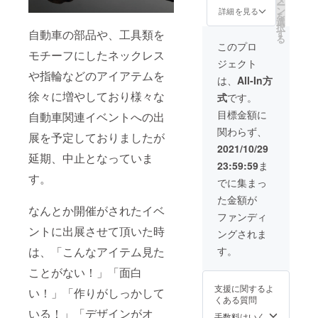
ンの配
プに同
ー
を1個
【お届
ン
【クー
詳細を見る
布方
封の
を
・
けのダ
選
ポンに
法：ダ
クーポ
択
JEREV
イヤモ
自動車の部品や、工具類を
す
つい
イヤモ
ンコー
る
オンラ
ンドに
て】
このプロ
ンドに
ドを入
モチーフにしたネックレス
インス
つい
クーポ
同封し
力して
ジェクト
トアに
て】 写
ン使用
てクー
から決
や指輪などのアイアテムを
て使用
真のダ
可能場
は、
All-In方
ポン
済 クー
して頂
イヤモ
所：
コード
ポンの
徐々に増やしており様々な
式
です。
けます
ンドは
JEREV
が記載
有効期
500OFF
参考画
公式オ
目標金額に
された
自動車関連イベントへの出
限：お
クーポ
像で
ンライ
カード
店が継
関わらず、
ン 上記
す。 実
展を予定しておりましたが
ン
を発送
続する
2点を、
際のサ
ショッ
2021/10/29
使用方
限り
ご登録
延期、中止となっていま
イズは
プ
法：
23:59:59
ま
されて
上記記
（https:
JEREV
す。
いる住
載の直
//jerev.o
でに集まっ
公式オ
所へ郵
径をご
fficial.e
ンライ
た金額が
便させ
参考く
c/）
ン
なんとか開催がされたイベ
て頂き
ださ
クーポ
ファンディ
ショッ
ます。
い。
ンの配
プに同
ントに出展させて頂いた時
ングされま
【お届
【クー
布方
封の
けのダ
ポンに
法：ダ
は、「こんなアイテム見た
す。
クーポ
イヤモ
つい
イヤモ
ンコー
ンドに
ことがない！」「面白
て】
ンドに
ドを入
つい
クーポ
同封し
力して
支援に関するよ
い！」「作りがしっかして
て】 写
ン使用
てクー
から決
くある質問
真のダ
可能場
ポン
済 クー
いる！」「デザインがオ
イヤモ
所：
手数料はいく
コード