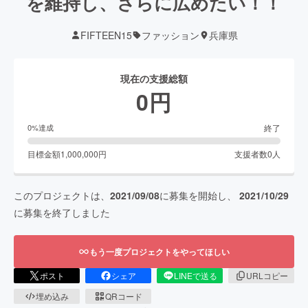
を維持し、さらに広めたい！！
FIFTEEN15
ファッション
兵庫県
現在の支援総額
0
円
終了
0
%達成
目標金額
1,000,000
円
支援者数
0
人
このプロジェクトは、
2021/09/08
に募集を開始し、
2021/10/29
に募集を終了しました
もう一度プロジェクトをやってほしい
ポスト
シェア
LINEで送る
URLコピー
埋め込み
QRコード