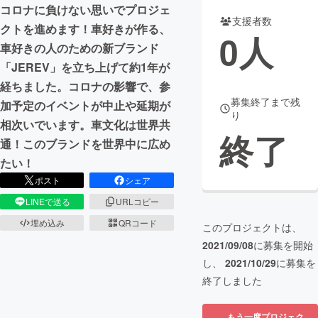
コロナに負けない思いでプロジェ
支援者数
まちづくり・地域活性化
クトを進めます！車好きが作る、
0
人
車好きの人のための新ブランド
「JEREV」を立ち上げて約1年が
CAMPFIRE for Social Good
CAMPFIRE Creation
経ちました。コロナの影響で、参
CAMPFIREふるさと納税
machi-ya
コミュニティ
募集終了まで残
加予定のイベントが中止や延期が
り
相次いでいます。車文化は世界共
終了
通！このブランドを世界中に広め
たい！
ポスト
シェア
LINEで送る
URLコピー
埋め込み
QRコード
このプロジェクトは、
2021/09/08
に募集を開始
し、
2021/10/29
に募集を
終了しました
もう一度プロジェク