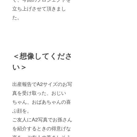
と、A2
しくお
サイズ
願いい
立ち上げさせて頂きまし
とした
たしま
際に画
す。
た。
質が荒
くなる
ことが
ござい
ます。
ご了承
くださ
＜想像してくださ
い。ま
た、額
縁は付
い＞
属して
おりま
せんの
出産報告でA2サイズのお写
で、ご
準備頂
真を受け取った、おじい
きます
よう宜
ちゃん、おばあちゃんの喜
しくお
願いい
ぶ顔を。
たしま
す。
ご友人にA2写真でお孫さん
を紹介するときの得意げな