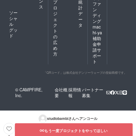
ン
プ
統
ファ
ス
ロ
計
ン
ソー
ジ
デ
ディ
シャ
ェ
ー
ング
ル
ク
タ
mac
グッ
ト
hi-ya
ド
の
補助
広
金申
め
請サ
方
ポー
ト
「QRコード」は株式会社デンソーウェーブの登録商標です。
© CAMPFIRE,
会社概
採用情
パートナー
Inc.
要
報
募集
studiobambi
さんへアンコール
もう一度プロジェクトをやってほしい