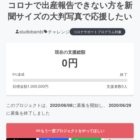
コロナで出産報告できない方を新
聞サイズの大判写真で応援したい
studiobambi
チャレンジ
コロナサポートプログラム対象
現在の支援総額
0
円
終了
0
%達成
目標金額
1,000,000
円
支援者数
0
人
このプロジェクトは、
2020/06/08
に募集を開始し、
2020/06/29
に募集を終了しました
もう一度プロジェクトをやってほしい