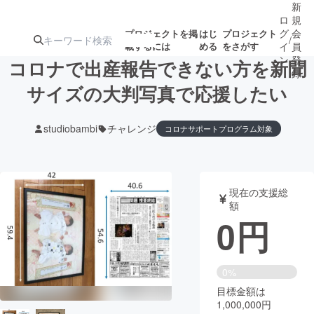
新
ロ
規
グ
会
プロジェクトを掲
はじ
プロジェクト
/
載するには
める
をさがす
イ
員
ン
登
コロナで出産報告できない方を新聞
録
サイズの大判写真で応援したい
人気のプロ
注目のリ
注目の新着プロ
募集終了が近いプ
もうすぐ公開
studiobambi
チャレンジ
コロナサポートプログラム対象
ジェクト
ターン
ジェクト
ロジェクト
されます
アート・写真
音楽
現在の支援総
額
0
円
テクノロジー・ガジェット
ゲーム・サ
映像・映画
書籍・雑誌
0%
目標金額は
ビジネス・起業
チャレンジ
1,000,000円