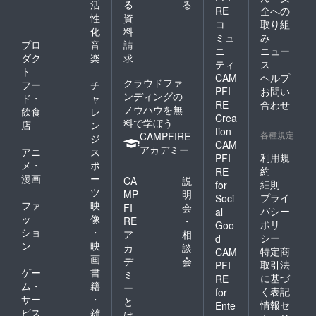
活
る
る
RE
全への
性
資
コ
取り組
化
料
ミュ
み
プロ
音
請
ニ
ニュー
ダク
楽
求
ティ
ス
ト
CAM
ヘルプ
クラウドファ
フー
チ
PFI
お問い
ンディングの
ド・
ャ
RE
合わせ
ノウハウを無
飲食
レ
Crea
料で学ぼう
店
ン
tion
各種規定
CAMPFIRE
ジ
CAM
アカデミー
アニ
ス
利用規
PFI
メ・
ポ
約
RE
漫画
ー
CA
説
細則
for
ツ
MP
明
プライ
Soci
ファ
映
FI
会
バシー
al
ッ
像
RE
・
ポリ
Goo
ショ
・
ア
相
シー
d
ン
映
カ
談
特定商
CAM
画
デ
会
取引法
PFI
ゲー
書
ミ
に基づ
RE
ム・
籍
ー
く表記
for
サー
・
と
情報セ
Ente
ビス
雑
は