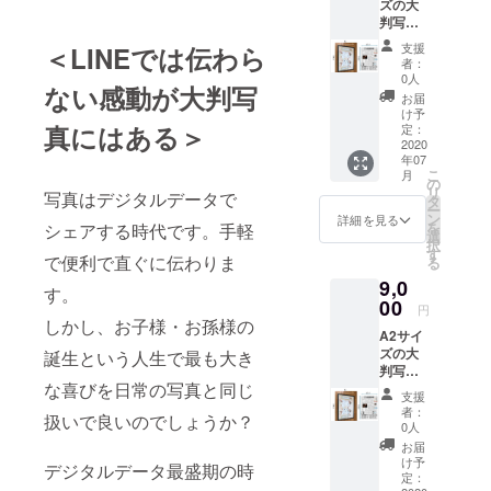
ズの大
判写真
をご支
支援
＜LINEでは伝わら
援のお
者：
返しと
0人
ない感動が大判写
して送
お届
らせて
け予
頂きま
真にはある＞
定：
す。 ◆
2020
年07
お礼の
こ
月
お返し
の
リ
写真はデジタルデータで
手順
タ
ー
1. 画
ン
詳細を見る
を
シェアする時代です。手軽
像デー
選
択
タを
す
で便利で直ぐに伝わりま
る
送って
9,0
頂きま
す。
す
00
円
2. A2
しかし、お子様・お孫様の
A2サイ
判とし
ズの大
誕生という人生で最も大き
た場合
判写真
のイ
な喜びを日常の写真と同じ
（2枚）
メージ
支援
をご支
を送付
者：
扱いで良いのでしょうか？
援のお
します
0人
返しと
のでご
お届
して送
確認を
け予
デジタルデータ最盛期の時
らせて
お願い
定：