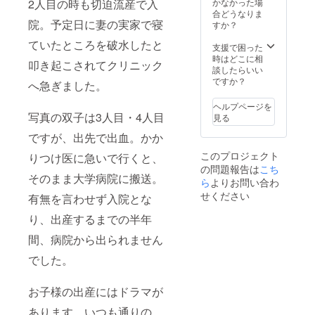
判とし
がトリ
2人目の時も切迫流産で入
かなかった場
ご了承
た場合
ミング
合どうなりま
くださ
院。予定日に妻の実家で寝
のイ
される
すか？
い。ま
メージ
場合が
た、額
ていたところを破水したと
を送付
ござい
支援で困った
縁は付
します
ます）
時はどこに相
属して
叩き起こされてクリニック
のでご
3.
談したらいい
おりま
確認を
ご確認
ですか？
せんの
へ急ぎました。
お願い
いただ
で、ご
しま
いた写
準備頂
ヘルプページを
す。
真で問
写真の双子は3人目・4人目
きます
見る
題なけ
よう宜
（縦横
ですが、出先で出血。かか
れば、
しくお
比を維
A2サイ
願いい
このプロジェクト
りつけ医に急いで行くと、
持して
ズのお
たしま
の問題報告は
こち
A2サイ
写真を
す。
そのまま大学病院に搬送。
ズに合
ら
よりお問い合わ
作成し
わせま
発送致
せください
有無を言わせず入院とな
すの
しま
で、多
す。
り、出産するまでの半年
少写真
※最近の
がトリ
間、病院から出られません
スマ
ミング
ホ、デ
でした。
される
ジカメ
場合が
で撮影
ござい
したお
お子様の出産にはドラマが
ます）
写真で
3.
あれば
あります。いつも通りの