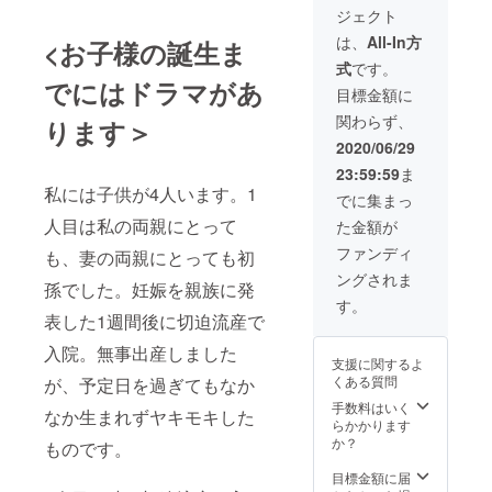
問題あ
1. 画
作成し
ジェクト
りませ
像デー
発送致
ん。 ま
タを
しま
は、
All-In方
<お子様の誕生ま
た、3枚
送って
す。
式
です。
の写真
頂きま
※最近の
でにはドラマがあ
を異な
す
スマ
目標金額に
る送付
2. A2
ホ、デ
関わらず、
ります＞
先に送
判とし
ジカメ
付可能
た場合
で撮影
2020/06/29
です。
のイ
したお
23:59:59
ま
例：1枚
メージ
写真で
私には子供が4人います。1
目は自
を送付
あれば
でに集まっ
宅、2枚
します
問題ご
人目は私の両親にとって
た金額が
目は実
のでご
ざいま
家、3枚
確認を
せん
ファンディ
も、妻の両親にとっても初
目は義
お願い
が、画
ングされま
実家で
しま
素数の
孫でした。妊娠を親族に発
もOK ◆
す。
低い写
す。
お礼の
表した1週間後に切迫流産で
真です
お返し
（縦横
と、A2
入院。無事出産しました
手順
比を維
サイズ
支援に関するよ
1. 画
持して
とした
くある質問
が、予定日を過ぎてもなか
像デー
A2サイ
際に画
タを
ズに合
手数料はいく
質が荒
なか生まれずヤキモキした
送って
わせま
らかかります
くなる
頂きま
すの
か？
ことが
ものです。
す
で、多
ござい
2. A2
少写真
目標金額に届
ます。