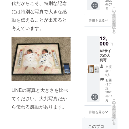
頂きま
2020
しま
代だからこそ、特別な記念
年07
す。 同
す。
こ
月
一写真2
には特別な写真で大きな感
の
リ
枚で
（縦横
タ
ー
動を伝えることが出来ると
も、異
比を維
ン
詳細を見る
を
なる写
持して
選
択
考えています。
真1枚ず
A2サイ
す
る
つでも
ズに合
12,
問題あ
わせま
りませ
000
すの
円
ん。 ま
で、多
A2サイ
た、2枚
少写真
ズの大
の写真
がトリ
判写真
を異な
ミング
（3枚）
る送付
される
支援
をご支
先に送
場合が
者：
援のお
付可能
ござい
0人
返しと
です。
ます）
お届
して送
例：1枚
3.
け予
らせて
目は自
定：
ご確認
LINEの写真と大きさを比べ
頂きま
2020
宅、2枚
いただ
年07
す。 同
目はご
てください。大判写真だか
いた写
こ
月
一写真3
両親の
の
真で問
リ
ら伝わる感動があります。
枚で
自宅で
タ
題なけ
ー
も、異
もOK ◆
ン
れば、
詳細を見る
を
なる写
お礼の
選
A2サイ
択
真3枚ず
お返し
す
ズのお
る
つでも
手順
写真を
このプロ