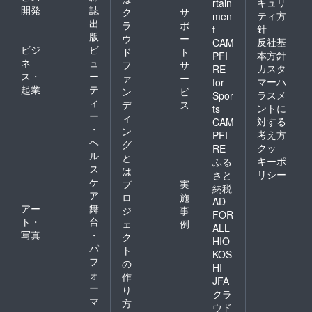
キュリ
rtain
開発
誌
ク
サ
ティ方
men
出
ラ
ポ
針
t
版
ウ
ー
反社基
CAM
ビジ
ビ
ド
ト
本方針
PFI
ネ
ュ
フ
サ
カスタ
RE
ス・
ー
ァ
ー
マーハ
for
起業
テ
ン
ビ
ラスメ
Spor
ィ
デ
ス
ントに
ts
ー
ィ
対する
CAM
・
ン
考え方
PFI
ヘ
グ
クッ
RE
ル
と
キーポ
ふる
ス
は
リシー
さと
ケ
プ
実
納税
ア
ロ
施
AD
アー
舞
ジ
事
FOR
ト・
台
ェ
例
ALL
写真
・
ク
HIO
パ
ト
KOS
フ
の
HI
ォ
作
JFA
ー
り
クラ
マ
方
ウド