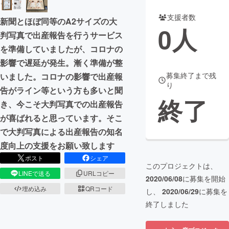
支援者数
まちづくり・地域活性化
新聞とほぼ同等のA2サイズの大
0
人
判写真で出産報告を行うサービス
を準備していましたが、コロナの
CAMPFIRE for Social Good
CAMPFIRE Creation
影響で遅延が発生。漸く準備が整
CAMPFIREふるさと納税
machi-ya
コミュニティ
募集終了まで残
いました。コロナの影響で出産報
り
告がライン等という方も多いと聞
終了
き、今こそ大判写真での出産報告
が喜ばれると思っています。そこ
で大判写真による出産報告の知名
度向上の支援をお願い致します
ポスト
シェア
このプロジェクトは、
LINEで送る
URLコピー
2020/06/08
に募集を開始
埋め込み
QRコード
し、
2020/06/29
に募集を
終了しました