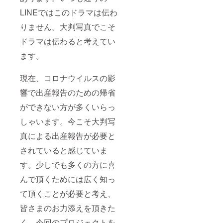
ご確認
問題ご
いただ
ざいま
LINEではこのドラマは伝わ
いた写
せん
真で問
が、画
りません。大判写真でこそ
題なけ
素数の
ドラマは伝わると考えてい
れば、
低い写
A2サイ
真です
ます。
ズのお
と、A2
写真を
サイズ
作成し
とした
現在、コロナウイルスの影
発送致
際に画
しま
質が荒
響で出産報告のための帰省
す。
くなる
※最近の
ことが
ができない方が多くいらっ
スマ
ござい
ホ、デ
しゃいます。今こそ大判写
ます。
ジカメ
ご了承
真による出産報告が必要と
で撮影
くださ
したお
い。ま
されていると感じていま
写真で
た、額
あれば
縁は付
す。少しでも多くの方に喜
問題ご
属して
ざいま
おりま
んで頂くためには広く知っ
せん
せんの
が、画
て頂くことが必要と考え、
で、ご
素数の
準備頂
皆さまのお力添えを頂きた
低い写
きます
真です
よう宜
く、今回のプロジェクトを