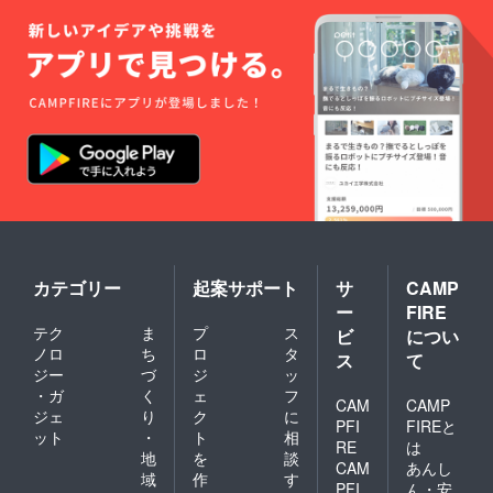
カテゴリー
起案サポート
サ
CAMP
ー
FIRE
テク
ま
プ
ス
ビ
につい
ノロ
ち
ロ
タ
ス
て
ジー
づ
ジ
ッ
・ガ
く
ェ
フ
CAM
CAMP
ジェ
り
ク
に
PFI
FIREと
ット
・
ト
相
RE
は
地
を
談
CAM
あんし
域
作
す
PFI
ん・安