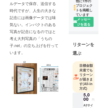
他に1件の
ルデータで保存、送信する
プロジェク
トを掲載し
時代ですが、人生の大きな
ています
記念には画像データでは味
メッセー
気ない。インパクトのある
ジを送る
写真が記念になるのではと
考え大判写真の「うちの
リターンを
子.net」の立ち上げを行って
います。
選ぶ
目標金額
未達でも
リターン
が届きま
す
(All-in
方式)
5,0
00
円
A2サイ