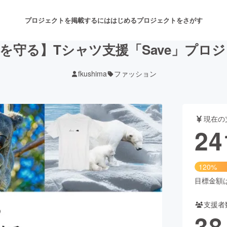
プロジェクトを掲載するには
はじめる
プロジェクトをさがす
を守る】Tシャツ支援「Save」プロ
fkushima
ファッション
注目のリターン
注目の新着プロジェクト
募集終了が近いプロジェクト
も
現在の
音楽
舞台・パフォーマンス
24
ゲーム・サービス開発
フード・飲食店
120%
書籍・雑誌出版
アニメ・漫画
目標金額は2
支援者
チャレンジ
ビューティー・ヘルスケ
38