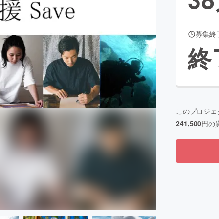
募集終
CAMPFIRE for Social Good
CAMPFIRE Creation
終
CAMPFIREふるさと納税
machi-ya
コミュニティ
このプロジェ
241,500
円の