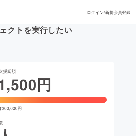
ログイン
/
新規会員登録
ジェクトを実行したい
うすぐ公開されます
支援総額
プロダクト
1,500
円
ファッション
スポーツ
00,000円
数
ア
ソーシャルグッド
人