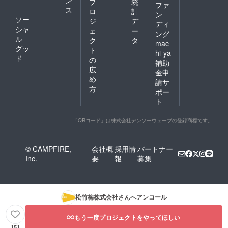
プ
統
ファ
ス
ロ
計
ン
ソー
ジ
デ
ディ
シャ
ェ
ー
ング
ル
ク
タ
mac
グッ
ト
hi-ya
ド
の
補助
広
金申
め
請サ
方
ポー
ト
「QRコード」は株式会社デンソーウェーブの登録商標です。
© CAMPFIRE,
会社概
採用情
パートナー
Inc.
要
報
募集
松竹梅株式会社
さんへアンコール
もう一度プロジェクトをやってほしい
151