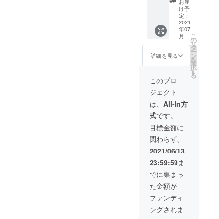
お届
価
量は使
け予
¥12,800
用状況
定：
円→
2021
により
年07
¥9,600
変わり
こ
月
円にて
ます。
の
リ
お届け
※ 送料
タ
ー
致しま
無料
ン
詳細を見る
を
す。 ※
（国内
選
択
若干個
のみ）
す
る
体差あ
このプロ
り、サ
ジェクト
イズ、
容量は
は、
All-In方
使用状
式
です。
況によ
り変わ
目標金額に
りま
関わらず、
す。 ※
送料無
2021/06/13
料（国
23:59:59
ま
内の
み）
でに集まっ
た金額が
ファンディ
ングされま