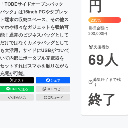
円
「TOBEサイドオープンバック
まちづくり・地域活性化
パック」は16inch PCやタブレッ
ト端末の収納スペース、その他ス
235%
マホや様々なガジェットを収納可
目標金額は
CAMPFIRE for Social Good
CAMPFIRE Creation
300,000円
能！通常のビジネスバッグとして
CAMPFIREふるさと納税
machi-ya
コミュニティ
だけではなくカメラバッグとして
支援者数
も大活用。サイドにUSBがついて
69
人
いて内部にポータブル充電器を
セットすればスマホを触りながら
充電が可能。
募集終了まで残
ポスト
シェア
り
LINEで送る
URLコピー
終了
埋め込み
QRコード