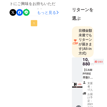
トにご興味をお持ちいただ
会社になり
リターンを
ます。
きました方、ご参加、ご支
もっと見る
この度様々
援いただきました方に深く
選ぶ
な挑戦を行
お礼申し上げます。皆様の
1
わせていた
おかげで100％を達成いたし
目標金額
だくにあた
未達でも
り皆様のご
ました。プロジェクト終了
リターン
助力を賜り
まで残り50日。引き続き、
が届きま
たく存じま
す
(All-in
拡散などにもご協力いただ
す。
方式)
けますと幸いです。何卒よ
今までな
10,
かった新し
残り83
880
ろしくお願い申し上げま
円
い製品やよ
【CAM
す。
り良い製品
PFIRE
早割100
を低価格で
個限定
提供できる
支援
15%OF
者：
ようつとめ
F】 定
17人
価
てまいりま
お届
¥12,800
け予
すので宜し
円→
定：
くお願い申
¥10,880
2021