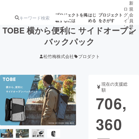
新
ロ
規
グ
会
プロジェクトを掲
はじ
プロジェクト
/
載するには
める
をさがす
イ
員
ン
登
TOBE 横から便利に サイドオープン
録
バックパック
人気のプロ
注目のリ
注目の新着プロ
募集終了が近いプ
もうすぐ公開
松竹梅株式会社
プロダクト
ジェクト
ターン
ジェクト
ロジェクト
されます
アート・写真
音楽
現在の支援総
額
706,
テクノロジー・ガジェット
ゲーム・サ
360
映像・映画
書籍・雑誌
ビジネス・起業
チャレンジ