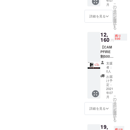
年07
円にて
し上げま
こ
月
お届け
の
リ
す。
致しま
タ
ー
す。 ※
ン
詳細を見る
を
若干個
選
択
体差あ
す
る
り、サ
12,
イズ、
残り
容量は
160
500
円
使用状
【CAM
況によ
PFIRE
り変わ
割500個
りま
限定
す。 ※
支援
5%OFF
送料無
者：
】 定価
料（国
0人
¥12,800
内の
お届
円→
み）
け予
¥12,160
定：
円にて
2021
年07
お届け
こ
月
致しま
の
リ
す。 ※
タ
ー
若干個
ン
詳細を見る
を
体差あ
選
択
り、サ
す
る
イズ、
19,
容量は
残り8