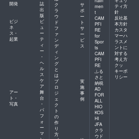
rtain
開発
誌
ク
サ
ティ方
men
出
ラ
ポ
針
t
版
ウ
ー
反社基
CAM
ビジ
ビ
ド
ト
本方針
PFI
ネ
ュ
フ
サ
カスタ
RE
ス・
ー
ァ
ー
マーハ
for
起業
テ
ン
ビ
ラスメ
Spor
ィ
デ
ス
ントに
ts
ー
ィ
対する
CAM
・
ン
考え方
PFI
ヘ
グ
クッ
RE
ル
と
キーポ
ふる
ス
は
リシー
さと
ケ
プ
実
納税
ア
ロ
施
AD
アー
舞
ジ
事
FOR
ト・
台
ェ
例
ALL
写真
・
ク
HIO
パ
ト
KOS
フ
の
HI
ォ
作
JFA
ー
り
クラ
マ
方
ウド
ン