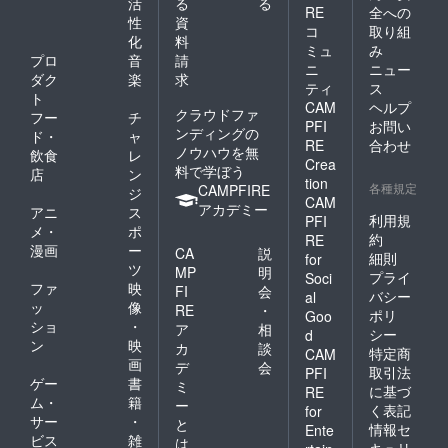
活
る
る
RE
全への
性
資
コ
取り組
化
料
ミュ
み
プロ
音
請
ニ
ニュー
ダク
楽
求
ティ
ス
ト
CAM
ヘルプ
クラウドファ
フー
チ
PFI
お問い
ンディングの
ド・
ャ
RE
合わせ
ノウハウを無
飲食
レ
Crea
料で学ぼう
店
ン
tion
各種規定
CAMPFIRE
ジ
CAM
アカデミー
アニ
ス
利用規
PFI
メ・
ポ
約
RE
漫画
ー
CA
説
細則
for
ツ
MP
明
プライ
Soci
ファ
映
FI
会
バシー
al
ッ
像
RE
・
ポリ
Goo
ショ
・
ア
相
シー
d
ン
映
カ
談
特定商
CAM
画
デ
会
取引法
PFI
ゲー
書
ミ
に基づ
RE
ム・
籍
ー
く表記
for
サー
・
と
情報セ
Ente
ビス
雑
は
キュリ