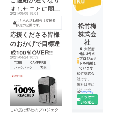
ましたことに関し
2021/08/08 18:01
ましてのお詫び
こちらの活動報告は支援者
松竹梅
限定の公開です。
株式会
応援くださる皆様
社
のおかげで目標達
大阪府
成100％OVER!!
他に3件の
2021/04/24 10:59
プロジェク
TOBE
CAMPFIRE
トを掲載し
バックパック
万能
ています
松竹株式会
社です。
弊社は主に
時計の輸入
http://syoutikubai.jp/
代理店、オ
メッセー
リジナル製
ジを送る
品の製造を
この度は弊社のプロジェク
行っている