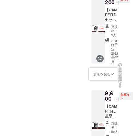
使用状
200
円
況によ
【CAM
り変わ
PFIRE
りま
セット
す。 ※
割
送料無
支援
25%OF
料（国
者：
F】 定
内の
2人
価
み）
お届
¥25,600
け予
円→
定：
¥19,200
2021
年07
円にて
こ
月
お届け
の
リ
致しま
タ
ー
す。 ※
ン
詳細を見る
を
こちら
選
択
は2個
す
る
セット
9,6
での特
在庫な
別セッ
00
し
円
ト割引
【CAM
になり
PFIRE
ます。
超早割
※ 若干
50個限
個体差
支援
定
あり、
者：
25%OF
サイ
50人
F】 定
ズ、容