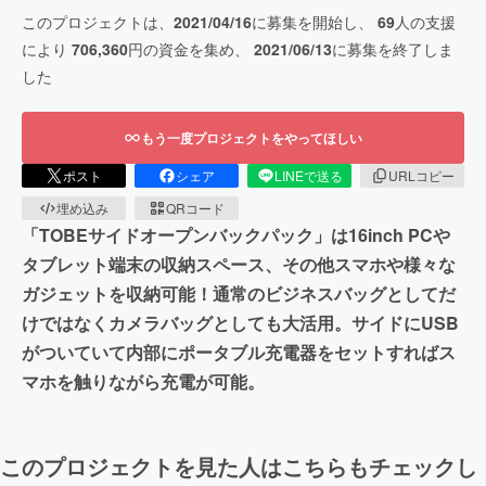
このプロジェクトは、
2021/04/16
に募集を開始し、
69
人の支援
により
706,360
円の資金を集め、
2021/06/13
に募集を終了しま
した
もう一度プロジェクトをやってほしい
ポスト
シェア
LINEで送る
URLコピー
埋め込み
QRコード
「TOBEサイドオープンバックパック」は16inch PCや
タブレット端末の収納スペース、その他スマホや様々な
ガジェットを収納可能！通常のビジネスバッグとしてだ
けではなくカメラバッグとしても大活用。サイドにUSB
がついていて内部にポータブル充電器をセットすればス
マホを触りながら充電が可能。
このプロジェクトを見た人はこちらもチェックし