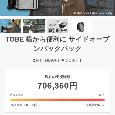
TOBE 横から便利に サイドオープ
ンバックパック
松竹梅株式会社
プロダクト
現在の支援総額
706,360
円
終了
235
%達成
目標金額
300,000
円
支援者数
69
人