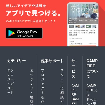
カテゴリー
起案サポート
サ
CAMP
ー
FIRE
テク
ま
プ
ス
ビ
につい
ノロ
ち
ロ
タ
ス
て
ジー
づ
ジ
ッ
・ガ
く
ェ
フ
CAM
CAMP
ジェ
り
ク
に
PFI
FIREと
ット
・
ト
相
RE
は
地
を
談
CAM
あんし
域
作
す
PFI
ん・安