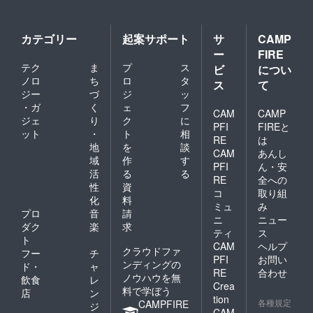
カテゴリー
起案サポート
サ
CAMP
ー
FIRE
テク
ま
プ
ス
ビ
につい
ノロ
ち
ロ
タ
ス
て
ジー
づ
ジ
ッ
・ガ
く
ェ
フ
CAM
CAMP
ジェ
り
ク
に
PFI
FIREと
ット
・
ト
相
RE
は
地
を
談
CAM
あんし
域
作
す
PFI
ん・安
活
る
る
RE
全への
性
資
コ
取り組
化
料
ミュ
み
プロ
音
請
ニ
ニュー
ダク
楽
求
ティ
ス
ト
CAM
ヘルプ
クラウドファ
フー
チ
PFI
お問い
ンディングの
ド・
ャ
RE
合わせ
ノウハウを無
飲食
レ
Crea
料で学ぼう
店
ン
tion
各種規定
CAMPFIRE
ジ
CAM