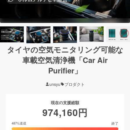
タイヤの空気モニタリング可能な
車載空気清浄機「Car Air
Purifier」
unsyu
プロダクト
現在の支援総額
974,160
円
終了
487
%達成