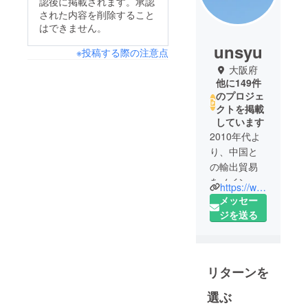
認後に掲載されます。承認
された内容を削除すること
はできません。
unsyu
※投稿する際の注意点
大阪府
他に149件
のプロジェ
クトを掲載
しています
2010年代よ
り、中国と
の輸出貿易
をメイン業
https://www.facebook.com/Unsyu-225446938330839/
務として、
メッセー
会社を設立
ジを送る
しました。
その後、EC
事業にも参
リターンを
入し、業務
を拡大しま
選ぶ
した。