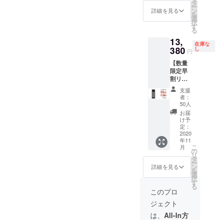
セン
レット
タ
デザイ
ー
サー x4
x1 ・取
ン
ンに関
詳細を見る
を
・盗難
扱説明
選
しまし
択
防止
書 x1
す
ては一
る
ナット
※2020
部変更
13,
x4 ・レ
年11月
になる
在庫な
ンチ x1
380
上旬に
し
可能性
円
・充電
お届け
もござ
【数量
ケーブ
する予
いま
限定早
ル x1 ・
定です
す。ご
割リ
万能両
が、生
了承く
ター
面テー
産、配
ださ
支援
ン】
プ x1 ・
送状況
い。
者：
「Car
アロマ
により
50人
Air
タブ
遅れる
お届
Purifier
レット
可能性
け予
」1セッ
x1 ・取
定：
もござ
ト ＜1
2020
扱説明
いま
年11
セット
書 x1
す。 ※
こ
月
の詳細
※2020
の
送料込
リ
＞ ・
年11月
タ
の価格
ー
Car Air
上旬に
ン
となり
詳細を見る
を
Purifier
お届け
選
ます。
択
本体 x1
する予
す
※商品の
る
・外部
定です
仕様、
このプロ
セン
が、生
デザイ
ジェクト
サー x4
産、配
ンに関
・盗難
送状況
しまし
は、
All-In方
防止