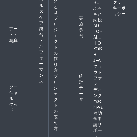
グ
クッ
RE
ル
と
キーポ
ふる
ス
は
リシー
さと
ケ
プ
実
納税
ア
ロ
施
AD
アー
舞
ジ
事
FOR
ト・
台
ェ
例
ALL
写真
・
ク
HIO
パ
ト
KOS
フ
の
HI
ォ
作
JFA
ー
り
クラ
マ
方
ウド
ン
プ
統
ファ
ス
ロ
計
ン
ソー
ジ
デ
ディ
シャ
ェ
ー
ング
ル
ク
タ
mac
グッ
ト
hi-ya
ド
の
補助
広
金申
め
請サ
方
ポー
ト