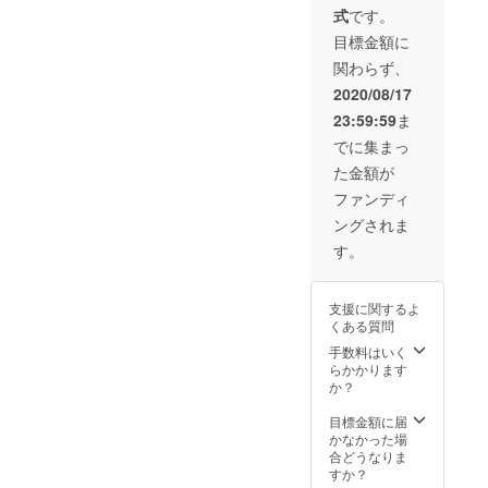
により
ては一
式
です。
ナット
遅れる
部変更
x4 ・レ
可能性
になる
目標金額に
ンチ x1
もござ
可能性
関わらず、
・充電
いま
もござ
ケーブ
す。 ※
いま
2020/08/17
ル x1 ・
送料込
す。ご
23:59:59
ま
万能両
の価格
了承く
面テー
となり
ださ
でに集まっ
プ x1 ・
ます。
い。
た金額が
アロマ
※商品の
タブ
仕様、
ファンディ
レット
デザイ
ングされま
x1 ・取
ンに関
扱説明
しまし
す。
書 x1
ては一
※2020
部変更
年11月
になる
支援に関するよ
上旬に
可能性
くある質問
お届け
もござ
する予
いま
手数料はいく
定です
す。ご
らかかります
が、生
了承く
か？
産、配
ださ
送状況
い。
目標金額に届
により
かなかった場
遅れる
合どうなりま
可能性
すか？
もござ