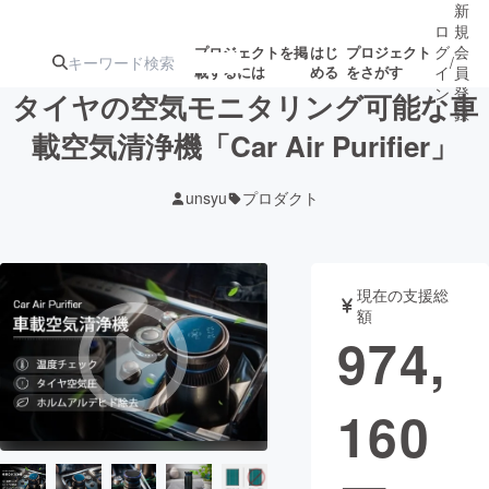
新
ロ
規
グ
会
プロジェクトを掲
はじ
プロジェクト
/
載するには
める
をさがす
イ
員
ン
登
タイヤの空気モニタリング可能な車
録
載空気清浄機「Car Air Purifier」
人気のプロ
注目のリ
注目の新着プロ
募集終了が近いプ
もうすぐ公開
unsyu
プロダクト
ジェクト
ターン
ジェクト
ロジェクト
されます
アート・写真
音楽
現在の支援総
額
974,
テクノロジー・ガジェット
ゲーム・サ
160
映像・映画
書籍・雑誌
ビジネス・起業
チャレンジ