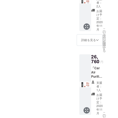
ン】
プ x1 ・
者：
「Car
アロマ
2人
Air
タブ
お届
Purifier
レット
け予
」2セッ
x1 ・取
定：
ト ＜1
2020
扱説明
年11
セット
書 x1
こ
月
の詳細
※2020
の
リ
＞ ・
年11月
タ
ー
Car Air
上旬に
ン
詳細を見る
を
Purifier
お届け
選
択
本体 x1
する予
す
る
・外部
定です
26,
セン
が、生
サー x4
760
産、配
円
・盗難
送状況
「Car
防止
により
Air
ナット
遅れる
Purifier
x4 ・レ
可能性
」2セッ
ンチ x1
もござ
支援
ト ＜1
・充電
いま
者：
セット
ケーブ
す。 ※
1人
の詳細
ル x1 ・
送料込
お届
＞ ・
万能両
の価格
け予
Car Air
面テー
定：
となり
Purifier
2020
プ x1 ・
ます。
年11
本体 x1
アロマ
※商品の
こ
月
・外部
タブ
の
仕様、
リ