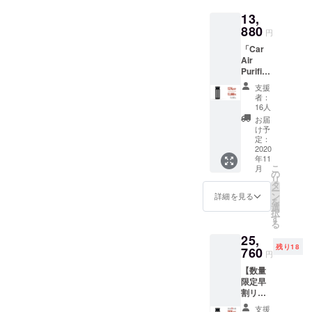
2018年、ク
13,
ラウドファ
880
円
ンディング
「Car
事業にも参
Air
入し、主に
Purifier
」1セッ
海外から斬
支援
ト ＜1
者：
新なる高品
セット
16人
の詳細
質電子製品
お届
＞ ・
け予
を日本へ輸
Car Air
定：
入し、日本
Purifier
2020
年11
本体 x1
のお客様に
こ
月
・外部
の
紹介する。
リ
セン
タ
ー
サー x4
ン
詳細を見る
を
・盗難
選
択
防止
す
る
ナット
25,
x4 ・レ
残り18
ンチ x1
760
円
・充電
【数量
ケーブ
限定早
ル x1 ・
割リ
万能両
ター
面テー
支援