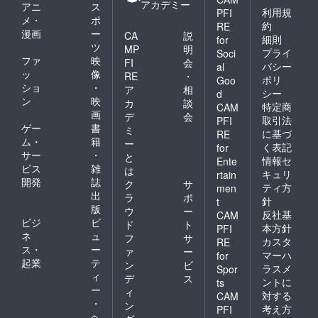
アカデミー
アニ
ス
利用規
PFI
メ・
ポ
約
RE
漫画
ー
CA
説
細則
for
ツ
MP
明
プライ
Soci
ファ
映
FI
会
バシー
al
ッ
像
RE
・
ポリ
Goo
ショ
・
ア
相
シー
d
ン
映
カ
談
特定商
CAM
画
デ
会
取引法
PFI
ゲー
書
ミ
に基づ
RE
ム・
籍
ー
く表記
for
サー
・
と
情報セ
Ente
ビス
雑
は
キュリ
rtain
開発
誌
ク
サ
ティ方
men
出
ラ
ポ
針
t
版
ウ
ー
反社基
CAM
ビジ
ビ
ド
ト
本方針
PFI
ネ
ュ
フ
サ
カスタ
RE
ス・
ー
ァ
ー
マーハ
for
起業
テ
ン
ビ
ラスメ
Spor
ィ
デ
ス
ントに
ts
ー
ィ
対する
CAM
・
ン
考え方
PFI
ヘ