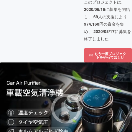
このプロジェクトは、
2020/06/16
に募集を開始
し、
69
人の支援により
974,160
円の資金を集
め、
2020/08/17
に募集を
終了しました
もう一度プロジェク
トをやってほしい