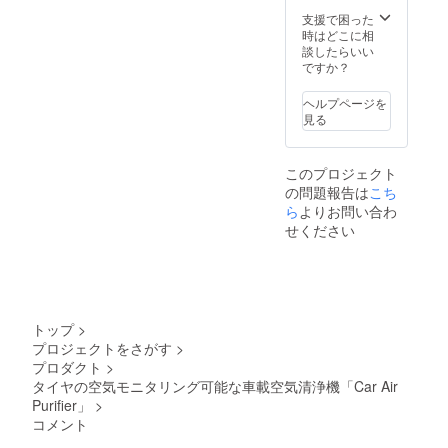
いま
支援で困った
す。 ※
時はどこに相
送料込
談したらいい
の価格
ですか？
となり
ます。
ヘルプページを
※商品の
見る
仕様、
デザイ
ンに関
このプロジェクト
しまし
の問題報告は
こち
ては一
部変更
ら
よりお問い合わ
になる
せください
可能性
もござ
いま
す。ご
了承く
ださ
トップ
>
い。
プロジェクトをさがす
>
プロダクト
>
タイヤの空気モニタリング可能な車載空気清浄機「Car Air
Purifier」
>
コメント