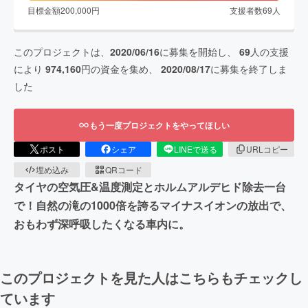
目標金額
200,000
円
支援者数
69
人
このプロジェクトは、
2020/06/16
に募集を開始し、
69
人の支援
により
974,160
円の資金を集め、
2020/08/17
に募集を終了しま
した
もう一度プロジェクトをやってほしい
ポスト
シェア
LINEで送る
URLコピー
埋め込み
QRコード
タイヤの空気圧&温度測定とホルムアルデヒド除去一台
で！自然の滝の1000倍を誇るマイナスイオンの放出で、
おもわず深呼吸したくなる車内に。
このプロジェクトを見た人はこちらもチェックし
ています