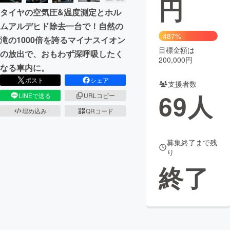
円
タイヤの空気圧&温度測定とホル
まちづくり・地域活性化
ムアルデヒド除去一台で！自然の
487%
滝の1000倍を誇るマイナスイオン
目標金額は
CAMPFIRE for Social Good
CAMPFIRE Creation
の放出で、おもわず深呼吸したく
200,000円
CAMPFIREふるさと納税
machi-ya
コミュニティ
なる車内に。
ポスト
シェア
支援者数
69
人
LINEで送る
URLコピー
埋め込み
QRコード
募集終了まで残
り
終了