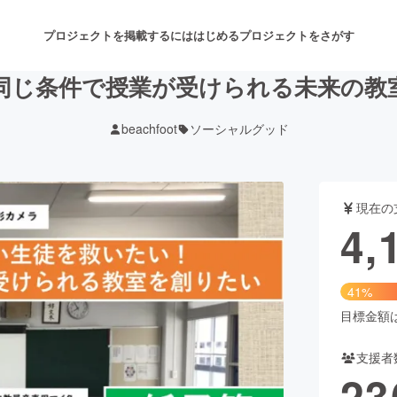
プロジェクトを掲載するには
はじめる
プロジェクトをさがす
同じ条件で授業が受けられる未来の教
beachfoot
ソーシャルグッド
注目のリターン
注目の新着プロジェクト
募集終了が近いプロジェクト
も
現在の
音楽
舞台・パフォーマンス
4,
ゲーム・サービス開発
フード・飲食店
41%
書籍・雑誌出版
アニメ・漫画
目標金額は1
支援者
チャレンジ
ビューティー・ヘルスケ
23