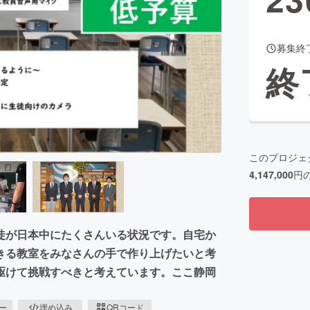
募集終
CAMPFIRE for Social Good
CAMPFIRE Creation
終
CAMPFIREふるさと納税
machi-ya
コミュニティ
このプロジェ
4,147,000
円
徒が日本中にたくさんいる状況です。自宅か
きる教室をみなさんの手で作り上げたいと考
駆けて挑戦すべきと考えています。ここ静岡
ピー
埋め込み
QRコード