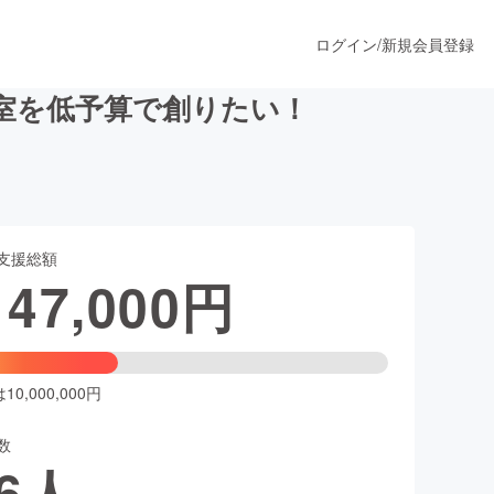
ログイン
/
新規会員登録
室を低予算で創りたい！
うすぐ公開されます
支援総額
プロダクト
147,000
円
ファッション
スポーツ
0,000,000円
数
ア
ソーシャルグッド
6
人