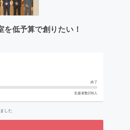
室を低予算で創りたい！
終了
支援者数
236
人
ました