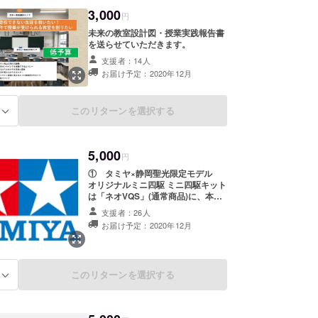
3,000
円
未来の教室設計図・授業実践報告書
を送らせていただきます。
支援者：14人
お届け予定：2020年12月
このリターンを選択する
る
5,000
円
① タミヤ×静岡聖光限定モデル
オリジナルミニ四駆 ミニ四駆キット
は「ネオVQS」(通常商品)に、本校
生徒が基本デザインを手がけたオリ
支援者：26人
ジナル・ボディステッカーをセット
お届け予定：2020年12月
しました。 ミニ四駆の画像はキット
を組み立てた完成品で、デザインの
一部は実際と異なる場合がありま
す。 ② 未来の教室設計図・授業実
このリターンを選択する
る
践報告書 ＊ミニ四駆は受注生産のた
め発送は12月を予定しております。
ご了承ください。 画像は組み立て
られた完成品で、デザインの一部は