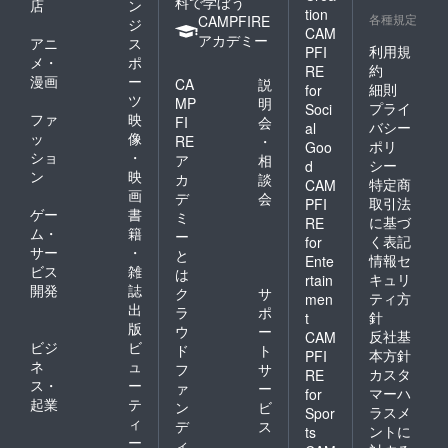
料で学ぼう
店
ン
tion
各種規定
CAMPFIRE
ジ
CAM
アカデミー
アニ
ス
利用規
PFI
メ・
ポ
約
RE
漫画
ー
CA
説
細則
for
ツ
MP
明
プライ
Soci
ファ
映
FI
会
バシー
al
ッ
像
RE
・
ポリ
Goo
ショ
・
ア
相
シー
d
ン
映
カ
談
特定商
CAM
画
デ
会
取引法
PFI
ゲー
書
ミ
に基づ
RE
ム・
籍
ー
く表記
for
サー
・
と
情報セ
Ente
ビス
雑
は
キュリ
rtain
開発
誌
ク
サ
ティ方
men
出
ラ
ポ
針
t
版
ウ
ー
反社基
CAM
ビジ
ビ
ド
ト
本方針
PFI
ネ
ュ
フ
サ
カスタ
RE
ス・
ー
ァ
ー
マーハ
for
起業
テ
ン
ビ
ラスメ
Spor
ィ
デ
ス
ントに
ts
ー
ィ