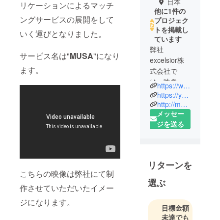
日本
リケーションによるマッチ
他に1件の
ングサービスの展開をして
プロジェク
トを掲載し
いく運びとなりました。
ています
弊社
サービス名は"
MUSA
"になり
excelsior株
ます。
式会社で
は、映像制
https://www.excelsior-official.com
作に力を入
https://youteam.jp/lp/sodan/
れており
http://musa-official.com
メッセー
様々なプロ
ジを送る
ジェクトに
参加させて
頂いており
ます。
リターンを
また、
こちらの映像は弊社にて制
＊YouTuber
選ぶ
作させていただいたイメー
などの海外
進出のサ
ジになります。
目標金額
ポート
未達でも