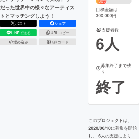
30%
だった世界中の様々なアーティス
目標金額は
まちづくり・地域活性化
300,000円
トとマッチングしよう！
ポスト
シェア
支援者数
CAMPFIRE for Social Good
CAMPFIRE Creation
LINEで送る
URLコピー
6
人
CAMPFIREふるさと納税
machi-ya
コミュニティ
埋め込み
QRコード
募集終了まで残
り
終了
このプロジェクトは、
2020/06/10
に募集を開始
し、
6
人の支援により