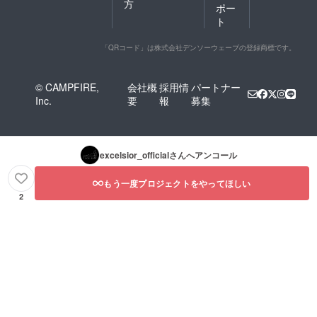
方
ポー
ト
「QRコード」は株式会社デンソーウェーブの登録商標です。
© CAMPFIRE,
会社概
採用情
パートナー
Inc.
要
報
募集
excelsior_official
さんへアンコール
もう一度プロジェクトをやってほしい
2