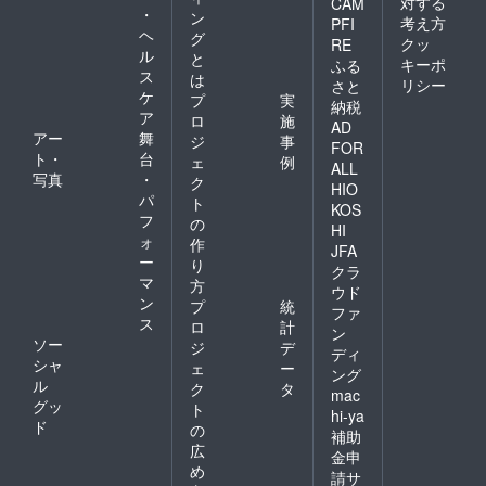
対する
CAM
・
ン
考え方
PFI
ヘ
グ
クッ
RE
ル
と
キーポ
ふる
ス
は
リシー
さと
ケ
プ
実
納税
ア
ロ
施
AD
アー
舞
ジ
事
FOR
ト・
台
ェ
例
ALL
写真
・
ク
HIO
パ
ト
KOS
フ
の
HI
ォ
作
JFA
ー
り
クラ
マ
方
ウド
ン
プ
統
ファ
ス
ロ
計
ン
ソー
ジ
デ
ディ
シャ
ェ
ー
ング
ル
ク
タ
mac
グッ
ト
hi-ya
ド
の
補助
広
金申
め
請サ