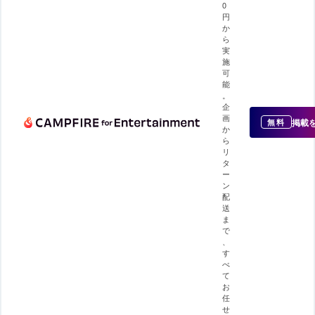
0
円
か
ら
実
施
可
能
。
企
画
掲載
無料
か
ら
リ
タ
ー
ン
配
送
ま
で
、
す
べ
て
お
任
せ