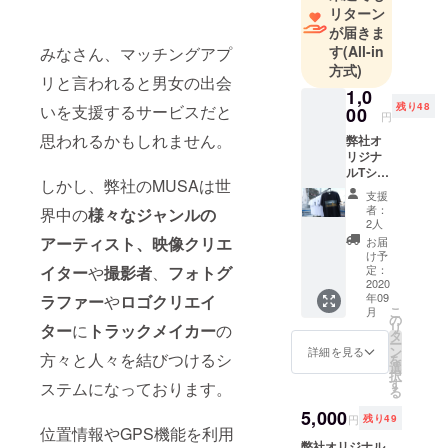
service
リターン
YOUTEAMの
が届きま
運用
す
(All-in
みなさん、マッチングアプ
方式)
＊様々な分
リと言われると男女の出会
野で活躍す
1,0
残り48
いを支援するサービスだと
00
るアーティ
円
ストと依頼
思われるかもしれません。
弊社オ
リジナ
者を結ぶ
ルTシャ
SNS融合型
しかし、弊社のMUSAは世
ツを一
支援
マッチング
枚と ア
者：
界中の
様々なジャンルの
プリ
サービス
2人
ケー
アーティスト、
映像クリエ
お届
MUSAの運
ション
け予
用
におけ
定：
イター
や
撮影者
、
フォトグ
る手数
2020
年09
ラファー
や
ロゴクリエイ
料を2ヶ
こ
月
月間無
の
リ
ター
に
トラックメイカー
の
料にさ
タ
ー
せてい
ン
詳細を見る
方々と人々を結びつけるシ
を
ただき
選
択
ます。
す
ステムになっております。
る
また、
サイズ
5,000
円
残り49
はMサ
位置情報やGPS機能を利用
イズ展
弊社オリジナル