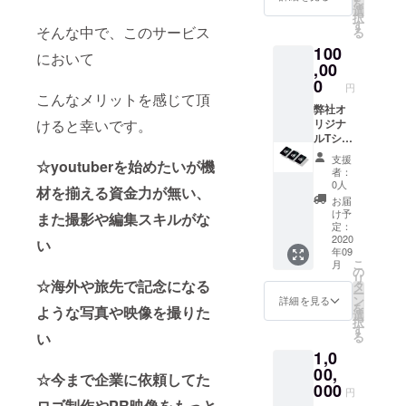
を
料無料
選
択
codeと
す
そんな中で、このサービス
る
マッチ
100
ング時
において
におけ
,00
る、成
0
円
約料金
こんなメリットを感じて頂
から
弊社オ
10%の
リジナ
けると幸いです。
ディス
ルTシャ
カウン
ツの5枚
支援
☆youtuberを始めたいが機
トcode
組
者：
を送付
BOX(全
0人
材を揃える資金力が無い、
させて
てMサ
お届
いただ
イズ)と
け予
また撮影や編集スキルがな
きま
1年間に
定：
す。
おける
2020
い
年09
手数料
こ
月
無料
の
リ
codeと
☆海外や旅先で記念になる
タ
ー
マッチ
ン
詳細を見る
を
ような写真や映像を撮りた
ング時
選
択
におけ
す
る
い
る各成
1,0
約料金
より
00,
☆今まで企業に依頼してた
45%
000
円
ディス
ロゴ制作やPR映像をもっと