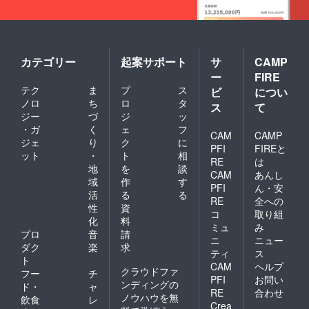
カテゴリー
起案サポート
サ
CAMP
ー
FIRE
テク
ま
プ
ス
ビ
につい
ノロ
ち
ロ
タ
ス
て
ジー
づ
ジ
ッ
・ガ
く
ェ
フ
CAM
CAMP
ジェ
り
ク
に
PFI
FIREと
ット
・
ト
相
RE
は
地
を
談
CAM
あんし
域
作
す
PFI
ん・安
活
る
る
RE
全への
性
資
コ
取り組
化
料
ミュ
み
プロ
音
請
ニ
ニュー
ダク
楽
求
ティ
ス
ト
CAM
ヘルプ
クラウドファ
フー
チ
PFI
お問い
ンディングの
ド・
ャ
RE
合わせ
ノウハウを無
飲食
レ
Crea