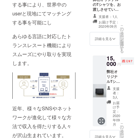
開のみ
する事により、世界中の
のTシャツを、お
になり
渡しさせていた
userと現地にてマッチング
ます。
だきます。 サイ
支援者：1人
ズはMサイズ展
する事を可能にし
お届け予定：
開のみになりま
こ
2020年09月
の
す。 また、
リ
タ
MUSAアプリ
あらゆる言語に対応したト
ー
ン
ケーションにお
詳細を見る
を
選
けるマッチング
ランスレスート機能により
択
す
成約料金から5%
る
スムーズにやり取りを実現
のディスカウン
15,
トcodeと2ヶ月
残り97
します。
000
手数料無料の
円
codeを送付させ
弊社オ
ていただきま
リジナ
す。
ルTシャ
ツの5枚
支援
組
者：
BOX(全
3人
てMサ
お届
イズ)と
け予
近年、様々なSNSやネット
3ヶ月間
定：
のアプ
2020
ワークが進化して様々な方
年09
リケー
こ
月
法で収入を得たりする人々
ション
の
リ
におけ
タ
ー
が沢山生まれています。
る手数
ン
詳細を見る