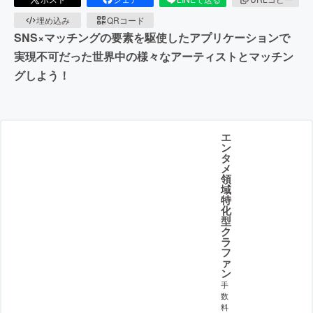
埋め込み
QRコード
SNS×マッチングの要素を駆使したアプリケーションで
実現不可だった世界中の様々なアーティストとマッチン
グしよう！
エ
ン
タ
メ
領
域
特
化
型
ク
ラ
フ
ァ
ン
手
数
料