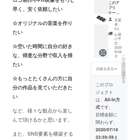
カウン
このア
トcode
プリ
早く、安く依頼したい
を送付
ケー
させて
ション
支援
☆オリジナルの音楽を作り
いただ
サービ
者：
きま
スにお
0人
たい
す。
ける 一
お届
切の手
け予
数料、
定：
☆空いた時間に自分の好き
及び
2020
年09
マッチ
な、得意な分野で収入を得
こ
月
ング時
の
リ
の全額
タ
たい
ー
を6ヶ月
ン
詳細を見る
を
間弊社
選
択
にて負
☆もっとたくさんの方に自
す
る
担させ
このプロ
分の作品を見ていただきた
ていた
ジェクト
だきま
い
す。 ま
は、
All-In方
た、
式
です。
ローン
など、様々な観点から楽し
チ披露
目標金額に
のguest
んで頂けるかと思います。
関わらず、
として
全イベ
2020/07/16
ントに
また、SNS要素を構築する
23:59:59
ま
無料に