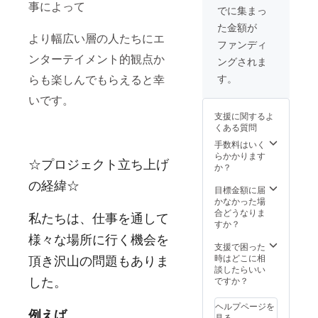
事によって
て招待
でに集まっ
させて
た金額が
いただ
より幅広い層の人たちにエ
きま
ファンディ
す。
ンターテイメント的観点か
ングされま
す。
らも楽しんでもらえると幸
いです。
支援に関するよ
くある質問
手数料はいく
らかかります
☆プロジェクト立ち上げ
か？
の経緯☆
目標金額に届
かなかった場
合どうなりま
私たちは、仕事を通して
すか？
様々な場所に行く機会を
支援で困った
頂き沢山の問題もありま
時はどこに相
談したらいい
した。
ですか？
ヘルプページを
例えば
見る