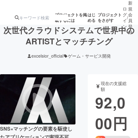
新
ロ
規
グ
会
プロジェクトを掲
はじ
プロジェクト
/
載するには
める
をさがす
イ
員
ン
登
次世代クラウドシステムで世界中の
録
ARTISTとマッチチング
人気のプロ
注目のリ
注目の新着プロ
募集終了が近いプ
もうすぐ公開
excelsior_official
ゲーム・サービス開発
ジェクト
ターン
ジェクト
ロジェクト
されます
アート・写真
音楽
現在の支援総
額
92,0
テクノロジー・ガジェット
ゲーム・サ
00
円
映像・映画
書籍・雑誌
SNS×マッチングの要素を駆使し
ビジネス・起業
チャレンジ
たアプリケーションで実現不可