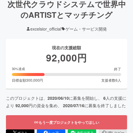
次世代クラウドシステムで世界中
のARTISTとマッチチング
excelsior_official
ゲーム・サービス開発
現在の支援総額
92,000
円
終了
30
%達成
目標金額
300,000
円
支援者数
6
人
このプロジェクトは、
2020/06/10
に募集を開始し、
6
人の支援に
より
92,000
円の資金を集め、
2020/07/16
に募集を終了しました
もう一度プロジェクトをやってほしい
ポスト
シェア
LINEで送る
URLコピー