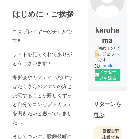
はじめに・ご挨拶
karuha
コスプレイヤーのチロルで
ma
す♥️
初めてのプ
サイトを見てくれてありが
ロジェクト
です
とうございます！
mmmlmmm2
メッセー
撮影会やカフェイベだけで
ジを送る
はたくさんのファンの方と
交流することが難しくずっ
リターンを
と自分でコンセプトカフェ
を開きたいと思っていまし
選ぶ
た…
目標金額
そしてついに、歌舞伎町に
未達でも