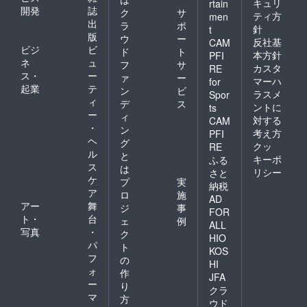
キュリ
rtain
開発
誌
ク
サ
ティ方
men
出
ラ
ポ
針
t
版
ウ
ー
反社基
CAM
ビジ
ビ
ド
ト
本方針
PFI
ネ
ュ
フ
サ
カスタ
RE
ス・
ー
ァ
ー
マーハ
for
起業
テ
ン
ビ
ラスメ
Spor
ィ
デ
ス
ントに
ts
ー
ィ
対する
CAM
・
ン
考え方
PFI
ヘ
グ
クッ
RE
ル
と
キーポ
ふる
ス
は
リシー
さと
ケ
プ
実
納税
ア
ロ
施
AD
アー
舞
ジ
事
FOR
ト・
台
ェ
例
ALL
写真
・
ク
HIO
パ
ト
KOS
フ
の
HI
ォ
作
JFA
ー
り
クラ
マ
方
ウド