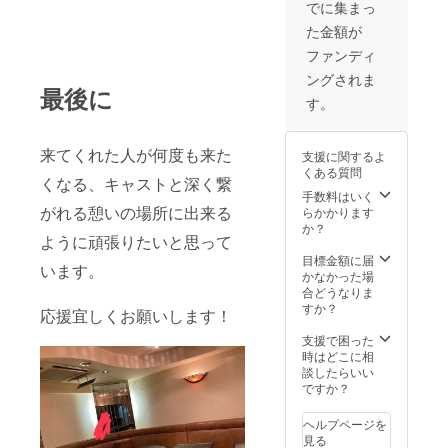
でに集まっ
た金額が
ファンディ
ングされま
最後に
す。
来てくれた人が何度も来た
支援に関するよ
くある質問
くなる、キャストと深く繋
手数料はいく
がれる憩いの場所に出来る
らかかります
か？
ように頑張りたいと思って
目標金額に届
います。
かなかった場
合どうなりま
すか？
応援宜しくお願いします！
支援で困った
時はどこに相
談したらいい
ですか？
ヘルプページを
見る