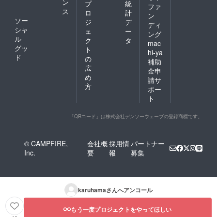
ン
プ
統
ファ
ス
ロ
計
ン
ソー
ジ
デ
ディ
シャ
ェ
ー
ング
ル
ク
タ
mac
グッ
ト
hi-ya
ド
の
補助
広
金申
め
請サ
方
ポー
ト
「QRコード」は株式会社デンソーウェーブの登録商標です。
© CAMPFIRE,
会社概
採用情
パートナー
Inc.
要
報
募集
karuhama
さんへアンコール
もう一度プロジェクトをやってほしい