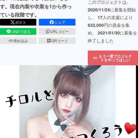
このプロジェクトは、
す。現在内装や衣装を1から作っ
2020/11/24
に募集を開始
ている段階です。
し、
17
人の支援により
ポスト
シェア
632,000
円の資金を集
LINEで送る
URLコピー
め、
2021/01/30
に募集を
終了しました
埋め込み
QRコード
もう一度プロジェク
トをやってほしい