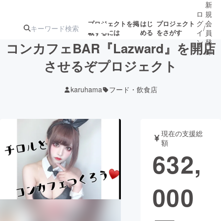
新
ロ
規
グ
会
プロジェクトを掲
はじ
プロジェクト
/
載するには
める
をさがす
イ
員
ン
登
コンカフェBAR『Lazward』を開店
録
させるぞプロジェクト
人気のプロ
注目のリ
注目の新着プロ
募集終了が近いプ
もうすぐ公開
karuhama
フード・飲食店
ジェクト
ターン
ジェクト
ロジェクト
されます
アート・写真
音楽
現在の支援総
額
632,
テクノロジー・ガジェット
ゲーム・サ
000
映像・映画
書籍・雑誌
ビジネス・起業
チャレンジ