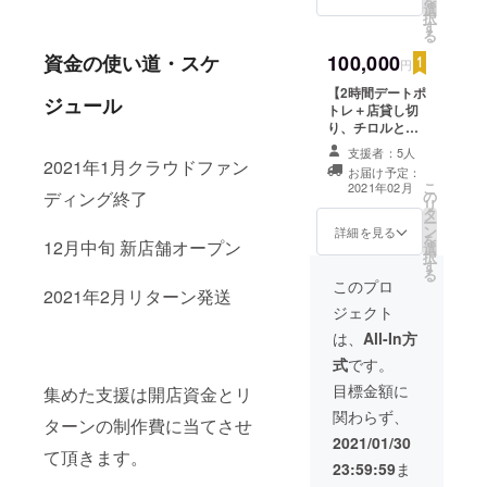
を
選
らずわるど)』で
択
す
のチャージが1時
る
間無料になりま
100,000
資金の使い道・スケ
す ※２月末まで
円
に郵送します
【2時間デートポ
ジュール
トレ＋店貸し切
り、チロルと飲
み放題＋料理
支援者：5人
コース】 ●2時間
2021年1月クラウドファン
お届け予定：
店内貸し切り
こ
2021年02月
の
ディング終了
（貸し切り日程
リ
タ
は相談してくだ
ー
ン
さい) ●1名〜4名
詳細を見る
を
12月中旬 新店舗オープン
選
まで貸し切り可
択
す
●チロル手作り料
る
理あり ※交通費
このプロ
2021年2月リターン発送
は全額お客様負
ジェクト
担でお願いしま
す。 ※チャージ
は、
All-In方
料金込みの値段
式
です。
です。 ※２月末
までに詳細のご
目標金額に
集めた支援は開店資金とリ
連絡を致しま
関わらず、
す。
ターンの制作費に当てさせ
2021/01/30
て頂きます。
23:59:59
ま