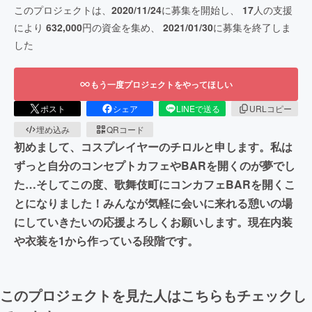
このプロジェクトは、
2020/11/24
に募集を開始し、
17
人の支援
により
632,000
円の資金を集め、
2021/01/30
に募集を終了しま
した
もう一度プロジェクトをやってほしい
ポスト
シェア
LINEで送る
URLコピー
埋め込み
QRコード
初めまして、コスプレイヤーのチロルと申します。私は
ずっと自分のコンセプトカフェやBARを開くのが夢でし
た…そしてこの度、歌舞伎町にコンカフェBARを開くこ
とになりました！みんなが気軽に会いに来れる憩いの場
にしていきたいの応援よろしくお願いします。現在内装
や衣装を1から作っている段階です。
このプロジェクトを見た人はこちらもチェックし