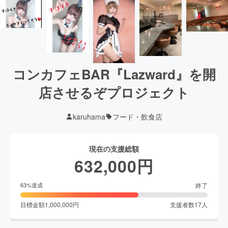
コンカフェBAR『Lazward』を開
店させるぞプロジェクト
karuhama
フード・飲食店
現在の支援総額
632,000
円
終了
63
%達成
目標金額
1,000,000
円
支援者数
17
人