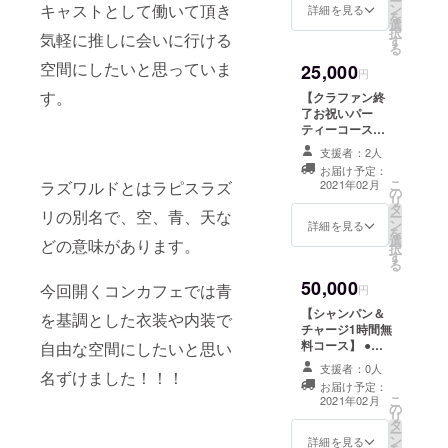
ー
ン
キャストとして働いて頂き
BAR『lazward
詳細を見る
を
選
らずわるど』で
択
気軽に推しに会いに行ける
す
のチャージが1時
る
間無料になりま
空間にしたいと思っていま
25,000
す ※２月末まで
円
に郵送します
す。
【クラファン終
了お祝いパー
ティーコース】
●クラファン終了
支援者：2人
後店内にてお祝
お届け予定：
いパーティーを
こ
2021年02月
ラズワルドとはラピスラズ
の
開催 ●ドリンク
リ
タ
飲み放題＋軽食
リの別名で、空、青、天な
ー
ン
付き ●チロル手
詳細を見る
を
選
作り料理あり ●
どの意味があります。
択
す
飲食持ち込み可
る
※交通費は全額お
50,000
今回開くコンカフェでは青
客様負担でお願
円
いします。 ※ 2
【シャンパン＆
を基調とした衣装や内装で
月〜3月の間に開
チャージ1時間無
催します。
料コース】 ●
自由な空間にしたいと思い
シャンパン1本
支援者：0人
名ずけました！！！
サービス ※シャ
お届け予定：
ンパンの指定は
こ
2021年02月
の
出来ません ●コ
リ
タ
ンカフェ
ー
ン
BAR『lazward(
詳細を見る