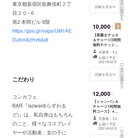
タ
動画をメールか
東京都新宿区歌舞伎町２丁
ー
ン
DMにて送信
詳細を見る
を
選
※DM希望の方は
目２０−６
択
す
備考欄に
る
第2 本間ビル 5階
TwitterIDを記入
10,000
してください
円
https://goo.gl/maps/UM1AE
【落書きチェキ
Du5mXzHv6dJ8
＆チャージ2時間
無料チケット
コース】 ●落書
支援者：3人
きチェキ1枚 ※２
お届け予定：
月末までに郵送
こ
2021年02月
の
します ●コンカ
リ
タ
フェ
ー
ン
BAR『lazward
詳細を見る
を
こだわり
選
らずわるど』で
択
す
のチャージ料金
る
が2時間無料にな
12,000
ります
円
コンカフェ
【シャンパン＆
BAR『lazward(らずわる
チャージ1時間無
料コース】 ●
ど)』は、私自身はもちろん
シャンパン1本
支援者：3人
サービス ※シャ
のこと、様々なコスプレイ
お届け予定：
ンパンの指定は
こ
2021年02月
の
出来ません ●コ
ヤーや活動者、女の子に
リ
タ
ンカフェ