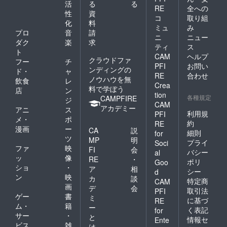
活
る
る
RE
全への
性
資
コ
取り組
化
料
ミュ
み
プロ
音
請
ニ
ニュー
ダク
楽
求
ティ
ス
ト
CAM
ヘルプ
クラウドファ
フー
チ
PFI
お問い
ンディングの
ド・
ャ
RE
合わせ
ノウハウを無
飲食
レ
Crea
料で学ぼう
店
ン
tion
各種規定
CAMPFIRE
ジ
CAM
アカデミー
アニ
ス
利用規
PFI
メ・
ポ
約
RE
漫画
ー
CA
説
細則
for
ツ
MP
明
プライ
Soci
ファ
映
FI
会
バシー
al
ッ
像
RE
・
ポリ
Goo
ショ
・
ア
相
シー
d
ン
映
カ
談
特定商
CAM
画
デ
会
取引法
PFI
ゲー
書
ミ
に基づ
RE
ム・
籍
ー
く表記
for
サー
・
と
情報セ
Ente
ビス
雑
は