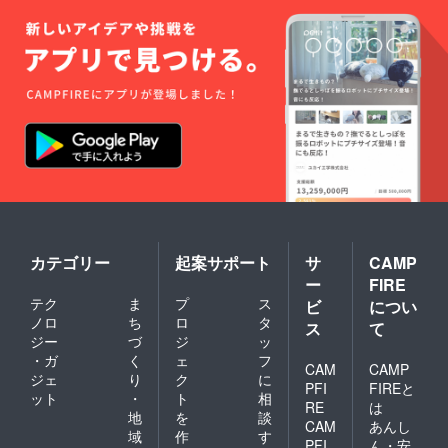
カテゴリー
起案サポート
サ
CAMP
ー
FIRE
テク
ま
プ
ス
ビ
につい
ノロ
ち
ロ
タ
ス
て
ジー
づ
ジ
ッ
・ガ
く
ェ
フ
CAM
CAMP
ジェ
り
ク
に
PFI
FIREと
ット
・
ト
相
RE
は
地
を
談
CAM
あんし
域
作
す
PFI
ん・安