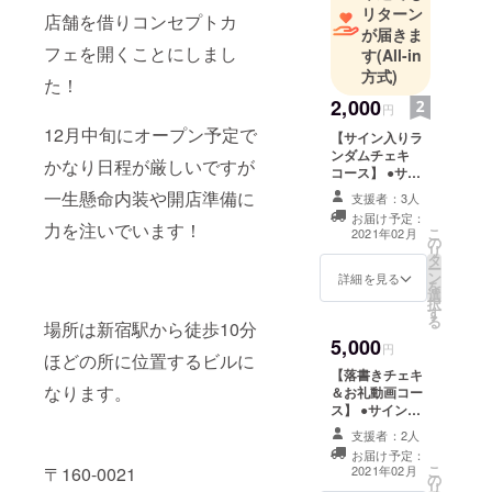
リターン
店舗を借りコンセプトカ
が届きま
フェを開くことにしまし
す
(All-in
方式)
た！
2,000
円
12月中旬にオープン予定で
【サイン入りラ
ンダムチェキ
かなり日程が厳しいですが
コース】 ●サイ
ンと一言入りラ
一生懸命内装や開店準備に
支援者：3人
ンダムチェキを1
お届け予定：
枚 ※2月末迄に郵
力を注いでいます！
こ
2021年02月
の
送します
リ
タ
ー
ン
詳細を見る
を
選
択
す
る
場所は新宿駅から徒歩10分
5,000
円
ほどの所に位置するビルに
【落書きチェキ
なります。
＆お礼動画コー
ス】 ●サイン＆
落書きをした
支援者：2人
チェキを1枚 ※
お届け予定：
２月末迄に郵送
こ
2021年02月
〒160-0021
の
します ●お礼の
リ