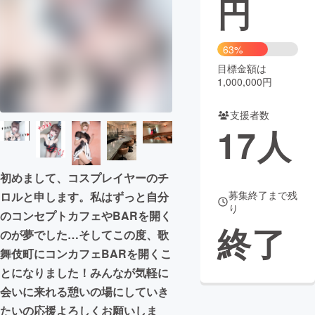
円
まちづくり・地域活性化
63%
目標金額は
CAMPFIRE for Social Good
CAMPFIRE Creation
1,000,000円
CAMPFIREふるさと納税
machi-ya
コミュニティ
支援者数
17
人
初めまして、コスプレイヤーのチ
募集終了まで残
ロルと申します。私はずっと自分
り
のコンセプトカフェやBARを開く
終了
のが夢でした…そしてこの度、歌
舞伎町にコンカフェBARを開くこ
とになりました！みんなが気軽に
会いに来れる憩いの場にしていき
たいの応援よろしくお願いしま