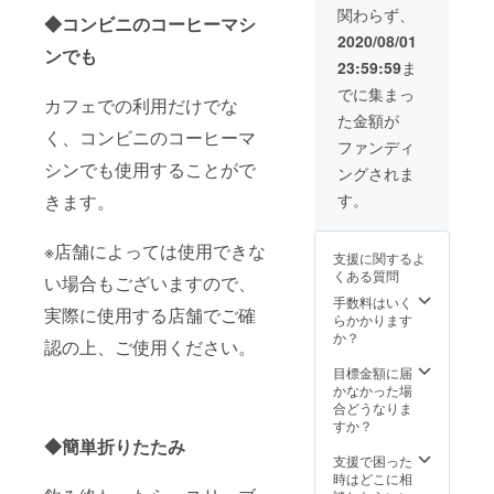
時間弱
プショ
関わらず、
（土）
予
◆コンビニのコーヒーマシ
ンより
に、都
定）。
2020/08/01
お好き
内のレ
ンでも
当日は
な画像
23:59:59
ま
ストラ
向井ゆ
を選択
ンにて
きが参
でに集まっ
くださ
カフェでの利用だけでな
開催予
加し、
い。
た金額が
定の
お食事
「お届
く、コンビニのコーヒーマ
「#ゆる
をお楽
ファンディ
け不
エコ 会
しみい
要」を
シンでも使用することがで
ングされま
食付き
ただけ
選択さ
トーク
ます。
す。
きます。
れた場
イベン
詳細
合、当
ト」に
は、後
画像の
ご参加
日支援
※店舗によっては使用できな
ご送付
支援に関するよ
いただ
者様に
はござ
くある質問
い場合もございますので、
ける権
メール
いませ
利です
にてお
手数料はいく
ん。
実際に使用する店舗でご確
（イベ
伝えさ
らかかります
ント時
せてい
か？
認の上、ご使用ください。
間：２
ただき
時間弱
ます。
目標金額に届
予
■ こち
かなかった場
定）。
らはラ
合どうなりま
当日は
ンチタ
すか？
向井ゆ
イムの
◆簡単折りたたみ
きが参
ご案内
支援で困った
加し、
です。
時はどこに相
お食事