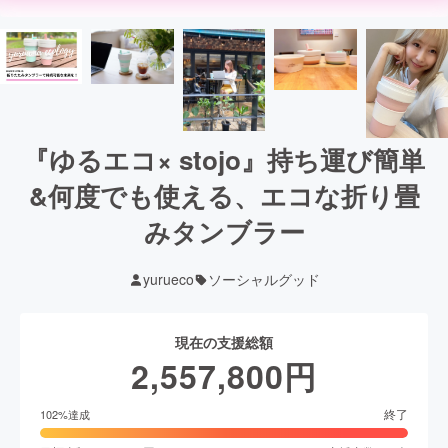
『ゆるエコ× stojo』持ち運び簡単
&何度でも使える、エコな折り畳
みタンブラー
yurueco
ソーシャルグッド
現在の支援総額
2,557,800
円
終了
102
%達成