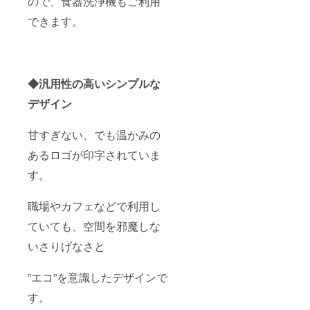
ので、食器洗浄機もご利用
ご送付
をA〜D
はござ
できます。
のう
いませ
ち、1枚
ん。
お選び
いただ
けま
す。 オ
◆汎用性の高いシンプルな
プショ
ンより
デザイン
お好き
な画像
を選択
甘すぎない、でも温かみの
くださ
あるロゴが印字されていま
い。
「お届
す。
け不
要」を
選択さ
職場やカフェなどで利用し
れた場
合、当
ていても、空間を邪魔しな
画像の
ご送付
いさりげなさと
はござ
いませ
”エコ”を意識したデザインで
ん。
す。