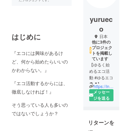
yuruec
o
はじめに
日本
他に3件の
プロジェク
『エコには興味があるけ
トを掲載し
ています
ど、何から始めたらいいの
【ゆるく始
かわからない。』
めるエコ活
動 #ゆるエコ
『エコ活動するからには、
🌍💕】
https://instagram.com/yuru_eco?igshid=1y1bj5hphhj38
徹底しなければ！』
メッセー
"無理しな
ジを送る
い。強要し
そう思っている人も多いの
ない。否定
ではないでしょうか？
しない。"
リターンを
をモットー
にエコ活ス