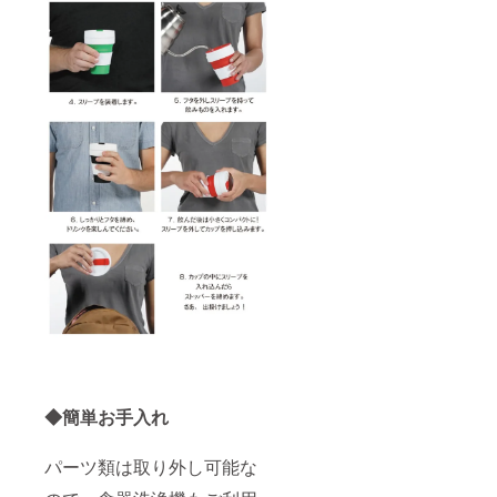
人様分
覧くだ
のご招
さい。
待で
■ 支援
す。 ■
金には
オリジ
会場
ナル待
費・飲
受画像
食
をA〜D
（コー
のう
ス・飲
ち、1枚
み放題
お選び
予定）
いただ
代を含
けま
みま
す。 オ
す。 ■
プショ
当日会
ンより
場まで
お好き
の交通
な画像
費は含
を選択
まれま
くださ
せん。
い。
■ お一
「お届
人様分
け不
のご招
要」を
◆簡単お手入れ
待で
選択さ
す。 ■
れた場
オリジ
合、当
パーツ類は取り外し可能な
ナル待
画像の
受画像