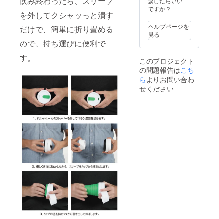
飲み終わったら、スリーブ
ディ
談したらいい
をお楽
ナータ
ですか？
を外してクシャッっと潰す
しみい
イムを
ただけ
ご希望
ヘルプページを
だけで、簡単に折り畳める
ます。
の方は
見る
詳細
別途リ
ので、持ち運びに便利で
は、後
ターン
日支援
をご覧
す。
このプロジェクト
者様に
くださ
の問題報告は
こち
メール
い。 ■
にてお
ら
よりお問い合わ
支援金
伝えさ
には会
せください
せてい
場費・
ただき
飲食
ます。
（コー
■ こち
ス・飲
らは
み放題
ディ
予定）
ナータ
代を含
イムの
みま
ご案内
す。 ■
です。
当日会
ランチ
場まで
タイム
の交通
をご希
費は含
望の方
まれま
は別途
せん。
リター
■ お一
ンをご