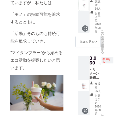
支援
ていますが、私たちは
エコ完
ち、1枚
者：
全オリ
お選び
34人
ジナ
いただ
お届
「モノ」の持続可能を追求
ル！向
けま
け予
井ゆき
す。 オ
定：
するとともに
書き下
2020
プショ
年08
ろしイ
ンより
こ
月
ラスト
「活動」そのものも持続可
お好き
の
リ
×１枚
な画像
タ
ー
能を追求していき、
・向井
を選択
ン
詳細を見る
を
ゆきデ
くださ
選
択
ザイ
い。
す
る
”マイタンブラー”から始める
ン！ゆ
「お届
3,9
るエコ
け不
エコ活動を提案したいと思
在庫な
オリジ
60
要」を
し
円
ナル待
選択さ
います。
＜リ
受画像
れた場
ターン
×１枚 ■
合、当
詳細＞
国内送
画像の
・stojo
料・消
ご送付
支援
× ゆる
費税込
はござ
者：
エコ タ
の価格
いませ
66人
ンブ
となり
ん。
お届
ラー
ます。
け予
（小
■ 2020
定：
《335m
2020
年8月に
年08
l》・
お届け
こ
月
Rose）
する予
の