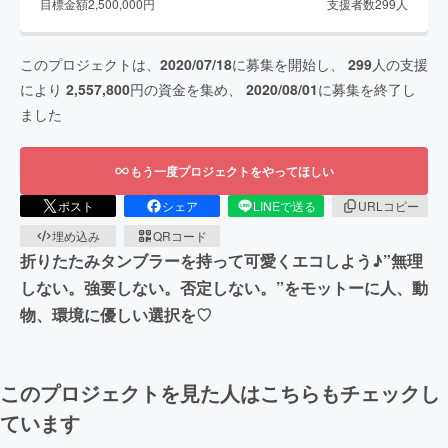
目標金額
2,500,000
円
支援者数
299
人
このプロジェクトは、
2020/07/18
に募集を開始し、
299
人の支援
により
2,557,800
円の資金を集め、
2020/08/01
に募集を終了し
ました
もう一度プロジェクトをやってほしい
ポスト
シェア
LINEで送る
URLコピー
埋め込み
QRコード
折りたたみタンブラーを持って可愛くエコしよう♪”無理
しない。強要しない。否定しない。”をモットーに人、動
物、環境に優しい選択を♡
このプロジェクトを見た人はこちらもチェックし
ています