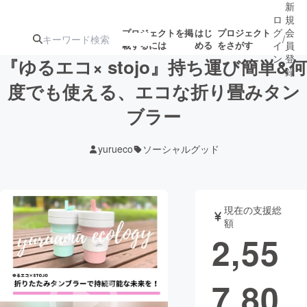
新
ロ
規
グ
会
プロジェクトを掲
はじ
プロジェクト
/
載するには
める
をさがす
イ
員
ン
登
『ゆるエコ× stojo』持ち運び簡単&何
録
度でも使える、エコな折り畳みタン
ブラー
人気のプロ
注目のリ
注目の新着プロ
募集終了が近いプ
もうすぐ公開
ジェクト
ターン
ジェクト
ロジェクト
されます
yurueco
ソーシャルグッド
アート・写真
音楽
現在の支援総
テクノロジー・ガジェット
ゲーム・サ
額
2,55
映像・映画
書籍・雑誌
7,80
ビジネス・起業
チャレンジ