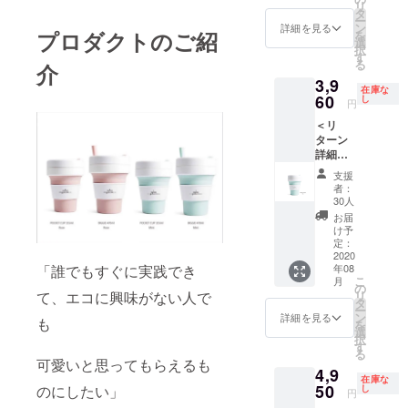
リ
×１個
定です
タ
ー
・向井
が、生
ン
詳細を見る
プロダクトのご紹
を
ゆきデ
産、配
選
択
ザイ
送状況
す
る
介
ン！ゆ
により
3,9
るエコ
遅れる
在庫な
オリジ
60
可能性
し
円
ナル待
もござ
＜リ
受画像
いま
ターン
×１枚 ■
す。 ■
詳細＞
こちら
イラス
・stojo
のタン
トはメ
支援
× ゆる
ブラー
イン画
者：
エコ タ
のカ
像のデ
30人
ンブ
ラーは
ザイン
お届
ラー
Roseで
（A4サ
け予
（小
す。
定：
イズ）
《335m
2020
Mintを
です。
年08
「誰でもすぐに実践でき
l》・
ご希望
■ イラ
こ
月
Mint）×
の方は
の
スト現
リ
て、エコに興味がない人で
１個 ・
別メ
タ
物はレ
ー
向井ゆ
ニュー
ン
ター
詳細を見る
も
を
きデザ
をご選
選
パック
択
イン！
択くだ
す
での発
る
ゆるエ
さい。
送予定
可愛いと思ってもらえるも
4,9
コオリ
■ 国内
です。
在庫な
ジナル
50
送料・
のにしたい」
し
■ オリ
円
待受画
消費税
ジナル