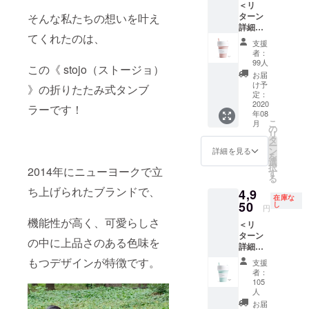
＜リ
像 ×１
込み ■
待受画
ターン
そんな私たちの想いを叶え
枚 ■こ
2020年
像はA〜
詳細＞
ちらの
8月にお
Dのう
てくれたのは、
・stojo
タンブ
届けす
ち、1枚
支援
× ゆる
ラーの
る予定
お選び
者：
エコ タ
カラー
です
99人
いただ
この《 stojo（ストージョ）
ンブ
はMint
が、生
けま
お届
ラー
です。
産、配
け予
す。
》の折りたたみ式タンブ
（大
Roseを
定：
送状況
オプ
《470m
2020
ご希望
により
ラーです！
ション
年08
l》・
の方は
遅れる
よりお
こ
月
Rose）
別メ
の
可能性
好きな
リ
×１個
ニュー
タ
もござ
画像を
ー
・向井
をご選
ン
いま
詳細を見る
選択く
を
ゆきデ
択くだ
選
す。 ■
ださ
択
2014年にニューヨークで立
ザイ
さい。
す
オリジ
い。
る
ン！ゆ
■ 国内
ナル待
「お届
ち上げられたブランドで、
4,9
るエコ
送料・
受画像
け不
在庫な
オリジ
50
消費税
し
をA〜D
要」を
円
ナル待
込み ■
のう
選択さ
機能性が高く、可愛らしさ
＜リ
受画像
2020年
ち、1枚
れた場
ターン
×１枚 ■
8月にお
お選び
合、当
の中に上品さのある色味を
詳細＞
こちら
届けす
いただ
画像の
・stojo
のタン
る予定
もつデザインが特徴です。
けま
ご送付
支援
× ゆる
ブラー
です
す。 オ
者：
はござ
エコ タ
のカ
が、生
105
プショ
いませ
ンブ
ラーは
人
産、配
ンより
ん。
ラー
Roseで
送状況
お届
お好き