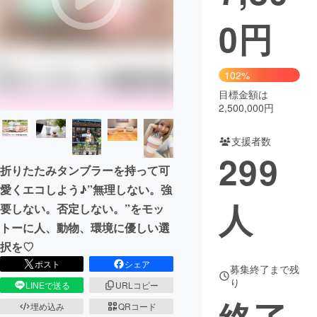
0
円
まちづくり・地域活性化
CAMPFIRE for Social Good
CAMPFIRE Creation
102%
CAMPFIREふるさと納税
machi-ya
コミュニティ
目標金額は
2,500,000円
支援者数
299
折りたたみタンブラーを持って可
愛くエコしよう♪”無理しない。強
人
要しない。否定しない。”をモッ
トーに人、動物、環境に優しい選
択を♡
ポスト
シェア
募集終了まで残
り
LINEで送る
URLコピー
埋め込み
QRコード