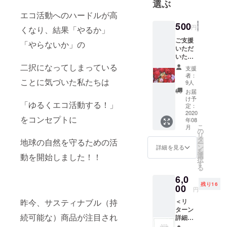
選ぶ
タート🌈
エコ活動へのハードルが高
地球の為に
500
円
くなり、結果「やるか」
持続可能
ご支援
な エコを始
「やらないか」の
いただ
めよう🌿
いたお
礼に、
二択になってしまっている
支援
「向井
Produced by
者：
ゆきデ
ことに気づいた私たちは
9人
@ceo.mukai
ザイ
お届
yuki
ン！ゆ
け予
「ゆるくエコ活動する！」
るエコ
定：
オリジ
2020
をコンセプトに
年08
ナル待
こ
月
受画像
の
リ
（１
タ
地球の自然を守るための活
ー
枚）」
ン
詳細を見る
を
をメー
選
動を開始しました！！
択
ルにて
す
る
お送り
6,0
しま
残り16
す。 ※
00
円
オリジ
＜リ
昨今、サスティナブル（持
ナル待
ターン
受画像
続可能な）商品が注目され
詳細＞
はA〜D
・ゆる
のう