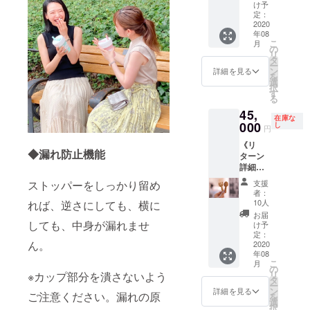
（大
す。
け予
により
な画像
《470m
定：
Mintを
遅れる
を選択
2020
l》・
ご希望
可能性
くださ
年08
Mint）×
の方は
もござ
い。
こ
月
１個 ・
の
別メ
いま
「お届
リ
向井ゆ
タ
ニュー
す。 ■
け不
ー
きデザ
ン
をご選
詳細を見る
オリジ
要」を
を
イン！
選
択くだ
ナル待
選択さ
択
ゆるエ
す
さい。
受画像
れた場
る
コオリ
■ 国内
をA〜D
合、当
45,
ジナル
送料・
のう
画像の
在庫な
000
待受画
し
消費税
ち、1枚
円
ご送付
像 ×１
込み ■
お選び
はござ
《リ
枚 ■こ
2020年
いただ
いませ
◆漏れ防止機能
ターン
ちらの
8月にお
けま
ん。
詳細》
タンブ
届けす
す。 オ
・【ラ
ラーの
る予定
プショ
支援
ストッパーをしっかり留め
ンチ】
カラー
です
者：
ンより
#ゆるエ
はMint
10人
れば、逆さにしても、横に
が、生
お好き
コ イベ
です。
産、配
お届
な画像
ント招
しても、中身が漏れませ
Roseを
け予
送状況
を選択
待券（1
定：
ご希望
により
くださ
ん。
名様）
2020
の方は
遅れる
い。
年08
・向井
別メ
可能性
「お届
こ
月
ゆきデ
の
ニュー
もござ
け不
リ
※カップ部分を潰さないよう
ザイ
タ
をご選
いま
要」を
ー
ン！ゆ
ン
択くだ
詳細を見る
す。 ■
選択さ
ご注意ください。漏れの原
を
るエコ
選
さい。
オリジ
れた場
択