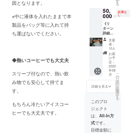
オリジ
す
■ 国内
ナル待
因となります。
合、当
る
ナル待
送料・
受画像
画像の
50,
受画像
消費税
をA〜D
ご送付
在庫な
×１枚
000
し
※中に液体を入れたままで本
込み ■
のう
円
はござ
２０２
2020年
ち、1枚
いませ
《リ
０年８
製品をバッグ等に入れて持
8月にお
お選び
ん。
ターン
月２９
届けす
いただ
ち運ばないでください。
詳細》
日
る予定
けま
・
（土）
です
す。 オ
支援
【ディ
に、都
が、生
者：
プショ
ナー】
内のレ
10人
産、配
ンより
#ゆるエ
ストラ
送状況
お届
お好き
コ イベ
ンにて
け予
により
な画像
◆熱いコーヒーでも大丈夫
ント招
開催予
定：
遅れる
を選択
待券（1
2020
定の
可能性
くださ
年08
名様）
「#ゆる
もござ
スリーブ付なので、熱い飲
い。
こ
月
・向井
エコ 会
の
いま
「お届
リ
ゆきデ
食付き
タ
み物でも安心して持てま
す。 ■
け不
ー
ザイ
トーク
ン
詳細を見る
オリジ
要」を
を
ン！ゆ
す。
イベン
選
ナル待
選択さ
択
るエコ
ト」に
す
受画像
れた場
る
オリジ
ご参加
このプロ
をA〜D
合、当
もちろん冷たいアイスコー
ナル待
いただ
のう
画像の
ジェクト
受画像
ける権
ち、1枚
ご送付
ヒーでも大丈夫です。
×１枚
利です
は、
All-In方
お選び
はござ
２０２
（イベ
いただ
いませ
式
です。
０年８
ント時
けま
ん。
月２９
間：２
目標金額に
す。 オ
日