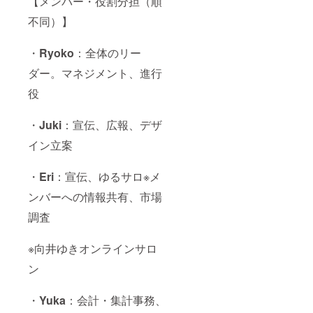
【メンバー・役割分担（順
不同）】
・
Ryoko
：全体のリー
ダー。マネジメント、進行
役
・
Juki
：宣伝、広報、デザ
イン立案
・
Eri
：宣伝、ゆるサロ※メ
ンバーへの情報共有、市場
調査
※向井ゆきオンラインサロ
ン
・
Yuka
：会計・集計事務、