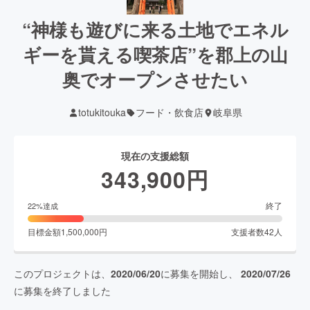
“神様も遊びに来る土地でエネル
ギーを貰える喫茶店”を郡上の山
奥でオープンさせたい
totukitouka
フード・飲食店
岐阜県
現在の支援総額
343,900
円
終了
22
%達成
目標金額
1,500,000
円
支援者数
42
人
このプロジェクトは、
2020/06/20
に募集を開始し、
2020/07/26
に募集を終了しました