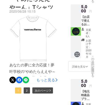
そして美味しい！･･･かどう
る
んでみ、トリップする
飯づく
応援して下さった方々に、
やーん」Tシャツ
5,0
りなど
かは人それぞれ？笑「世界
で…」とか怪しい事を言っ
ご希望
00
これからどういう形でお返
2020/06/28 10:15
円
の食料の9割を占める100種
に応じ
てたのでネットで調べてみ
【お店
しをしようか…また、それ
て一緒
類の野菜や果物のうち、7割
で使え
に活動
たら、このスロー社の代表
を考えるのも楽しくて。溢
るお食
しま
はハチが受粉」しかし、そ
がとっても個性的＆画期
事券】
す。 一
支援
れるこの感謝がどんな形に
お店が
緒に協
の最大の職人(蜂)のミツバチ
者：
的。代表は、東日本大震災
完成し
力して
9人
なるのか私も全く未知の世
さんが既に90%絶滅してい
てオー
くれる
お届
の直後、水源地で放射能が
プン後
界ですが、超面倒臭がりの
方をお
け予
て世の中にある食べ物の７
に使え
待ちし
定：
検出されて水道水が飲めな
私がこんな思考回路になっ
るドリ
2020
ており
割近くはミツバチさん達の
年10
くなる事態に直面。店頭に
ンク券
ます。
ている事が何より奇跡！(๑°
こ
月
と お気
備考欄
お陰なのに、今はほとんど
の
並ぶ水は争奪戦。水の奪い
リ
持ちの
にお名
タ
ㅁ°๑)‼✧あ…そう言えばまだ
あなたの夢に全力応援！夢
ー
姿を見る事は無くなってい
粗品を
前、
ン
詳細を見る
合いで買いたくても水が手
を
配布さ
終わってなかった。諦めず
メール
選
叶学校の“やめたらええや～
ます。アインシュタイン曰
択
せてい
アドレ
に入らない…「嗚呼、もう
す
る
ガンバります！٩(๑•̀ω•́๑)و
ただき
スか
ん”Tシャツ。夢の実現を阻
くみつばち絶滅の4年以内
もっと見る
干からびる…」そんな時、
5,0
ます。
LINE ID
fight!!
むやりたくない事からなか
お友達
00
のご記
に、人類も絶滅するミツバ
円
郡上の親族がおいしい湧き
同士で
入をお
なか逃がしてくれない自
1
2
次のページ
【地元
チさん達は自分達がそんな
使う事
願いい
水を大きなタンクに汲んで
特産品
も可能
たしま
分。誰かに言って貰いたい
偉大なる「人類を救うお仕
プラ
ですの
す。
送ってくれて「ああ、これ
ン】 地
で、 た
「やめたらええやん」をT
支援