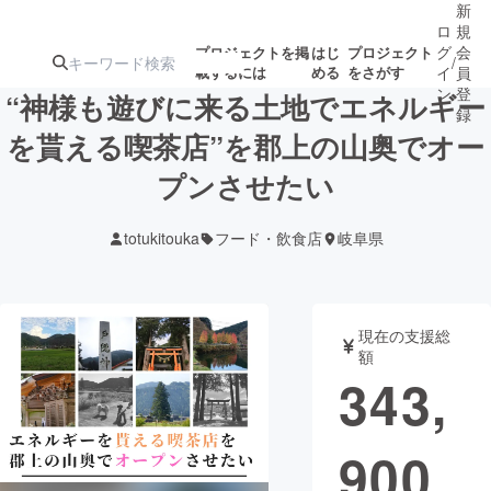
新
ロ
規
グ
会
プロジェクトを掲
はじ
プロジェクト
/
載するには
める
をさがす
イ
員
ン
登
“神様も遊びに来る土地でエネルギー
録
を貰える喫茶店”を郡上の山奥でオー
プンさせたい
人気のプロ
注目のリ
注目の新着プロ
募集終了が近いプ
もうすぐ公開
ジェクト
ターン
ジェクト
ロジェクト
されます
totukitouka
フード・飲食店
岐阜県
アート・写真
音楽
現在の支援総
テクノロジー・ガジェット
ゲーム・サ
額
343,
映像・映画
書籍・雑誌
900
ビジネス・起業
チャレンジ