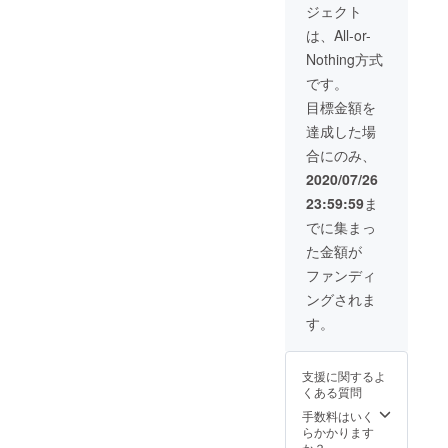
家製薪
ただき
ジェクト
地域団
ターン
窯×岐阜
ます。
体商標
です。
県産小
は、All-or-
希望が
として
麦) ・
ある場
Nothing方式
登録さ
オーガ
合は備
れたブ
ニック
です。
考に記
ランド
キノコ
入くだ
目標金額を
鮎で
・蛇穴
さい。
す。 東
の水の
達成した場
京銀座･
お酒
合にのみ、
赤坂･六
「福和
本木の
良泉」
2020/07/26
料亭や
※こちら
23:59:59
ま
ホテル
で３０
でも使
０００
でに集まっ
われて
円分の
た金額が
います
チョイ
Mサイ
スして
ファンディ
ズ 5匹
配送さ
ングされま
入りの
せてい
リター
ただき
す。
ンにな
ます。
りま
希望が
す。 蛇
ある場
支援に関するよ
穴の水
合は備
くある質問
のお酒
考に記
「福和
手数料はいく
入くだ
良泉(ふ
らかかります
さい。
くわら
か？