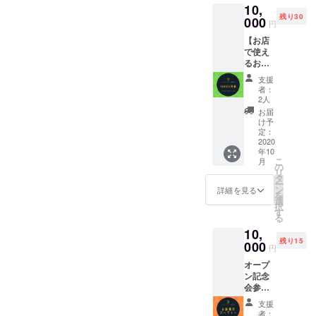
10,
阻むや
水出し
残り30
りたく
000
コー
円
ない事
ヒー
【お店
からな
を、1つ
で使え
かなか
(30ｇ×2
るお食
逃がし
パック
事券】
てくれ
入り)を
支援
お店が
ない自
2つセッ
者：
完成し
分。 誰
トにし
2人
てオー
かに
てのリ
お届
プン後
言って
ターン
け予
に使え
貰いた
定：
とさせ
るドリ
2020
い「や
て頂き
年10
ンク券
めたら
ます。
こ
月
と お気
ええや
の
※ 写真
リ
持ちの
ん」をT
タ
は郡上
ー
粗品を
シャツ
ン
プロ
詳細を見る
を
配布さ
に言っ
選
ジェク
択
せてい
て貰え
す
トの
る
ただき
ます笑
セット
10,
ます。
笑 背中
になり
残り15
お友達
000
には秘
ます。
円
同士で
密のQR
リター
オープ
使う事
コード
ンは水
ン記念
も可能
が！・
出し
会参加
ですの
・ 付属
コー
券 オー
で、 た
の夢叶
ヒーの
支援
プン記
くさん
名刺作
み(2つ)
者：