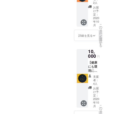
念会を
の方に
成講座
2人
となり
しま
知って
に参加
ます。
お届
す。 お
いただ
して名
け予
披露目
けると
定：
刺を作
パー
2020
嬉しい
れば あ
年10
ティー
です。
なたの
こ
月
は飲食
こちら
の
夢も一
リ
費と軽
のチ
タ
緒に載
ー
食込み
ケット
ン
せても
詳細を見る
を
の 金額
は ・期
選
らえて
択
になっ
限なし
す
実現で
る
ていま
・おつ
きちゃ
10,
すので
りも出
う！ 夢
お腹を
000
ません
叶名刺
円
減らし
最初だ
作成講
【健康
てきて
けの特
座も参
にも環
くださ
別サー
加券付
境にも
い。
ビスに
き！ ＊
いいは
オープ
なって
デザイ
支援
ちみ
ン日が
いま
ン・色
者：
つ】 中
決まっ
す。 よ
4人
等につ
島悟さ
たらご
ろしく
いて
お届
ん厳選
連絡さ
お願い
け予
は、若
の『特
せてい
定：
いたし
干変更
製ハチ
2020
ただき
ます。
となる
年10
ミツ』
ます。
場合が
こ
月
お2つ１
交通費
の
ござい
リ
０００
は、各
タ
ますの