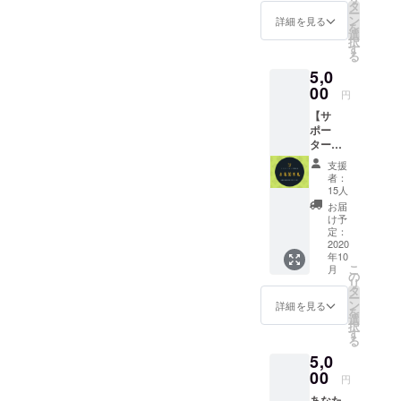
然非加熱生はちみつです。
200グラ
ます。
た時、水の美味しさがしっ
タ
ー
ム 非加
・祈願
ン
詳細を見る
私たちが作る天然採蜜は、
を
かり残っているのに、コー
熱のは
米 ・和
選
択
ちみつ
良のわ
手を加えることなくそのま
す
ヒーの味がちゃんと優し
る
を準備
さび ・
ま瓶詰めしております。そ
5,0
いたし
チンチ
く、鼻に抜ける香りとのバ
まし
00
ロやの
円
の年にしか味わえない、
た。 全
味噌 ・
ランスがとてもいい！なぜ
【サ
国飛び
和良温
様々な花の蜜をお届けいた
ポー
水出しなのかが納得のモノ
回って
泉20
タープ
契約し
リッ
します。貴重な蜂蜜です。
でした。スロー社は、郡上
ラン】
たより
ター(バ
支援
店内に
蜂の運んできたその年にし
すぐり
スクリ
者：
市の水の保全にも力を入れ
お名前
の一
ンみた
15人
か味わえない味を楽しんで
入りの
品。 こ
いに温
て下さっています。戸隠神
お届
木札を
れから
泉気分
け予
みてはいかがでしょうか？
設置さ
社の特別祈祷と郡上市の水
先の地
定：
を味
せてい
2020
球環境
わって
悟さんの
を活かす水出しコーヒーの
年10
ただき
のため
下さい)
こ
月
ます！
Instagram↓https://instagram.
にもな
の
・ポス
最強コラボ【戸隠神社・祈
リ
たくさ
りま
タ
トカー
ー
com/tabi_japan33?
んの
す！ そ
ン
ド ・い
願コーヒー】他では手に入
詳細を見る
を
「繋が
ちらに
選
そぱん
igshid=1014acwi8lsdi
択
り」が
りません。リターンで是
お礼の
す
(自家製
る
生まれ
メール
酵母×自
非、どうぞ！※ 写真は郡上
5,0
ていく
も送ら
家製薪
未来
00
させて
窯×岐阜
円
プロジェクトのセットで
に、ど
いただ
県産小
あなた