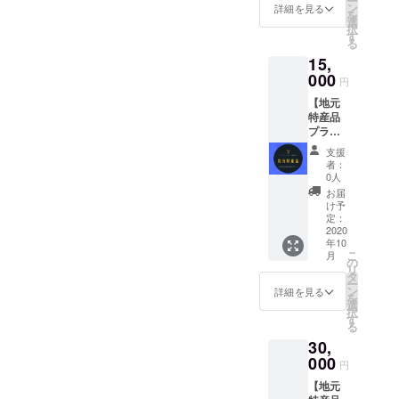
ー
ｍｌ 非
自ご負
ン
詳細を見る
で、予
を
加熱の
担いた
選
めご了
択
はちみ
だきま
す
承くだ
る
つを準
すよう
さい。
15,
備いた
お願い
※夢叶名
しまし
000
しま
刺作成
円
た。 普
す。 住
講座は
【地元
段は１
所 〒
東海地
特産品
本６９
501-
方での
プラ
８０円
4517 岐
開催に
ン】 地
するは
阜県郡
なりま
支援
元にあ
ちみつ
上市和
者：
すので
る特産
を ２本
良町沢
0人
よろし
品の詰
つけて
497-1
お届
くお願
め合わ
お送り
け予
いしま
せを お
しま
定：
す。 講
送りさ
2020
す。 全
座まで
年10
せてい
国飛び
の交通
こ
月
ただき
回って
の
費など
リ
ます。
契約し
タ
は含ま
ー
地元の
たより
ン
詳細を見る
れてい
を
特産品
すぐり
選
ないの
択
を多く
の一
す
でご了
る
の人に
品。 こ
承くだ
30,
知って
れから
さい。
いただ
000
先の地
円
だきた
球環境
【地元
いで
のため