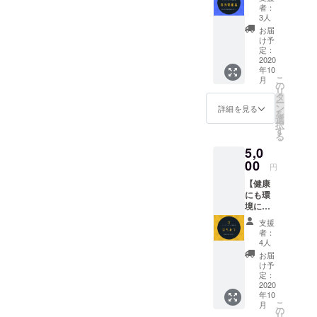
事」を担ってるなんて露知
元にあ
で助かった」と思ったそう
くさん
者：
る特産
シャツに言って貰えます╭(
の方に
3人
らず健気に働いておられま
です。そのときの思いをい
品の詰
知って
お届
･ㅂ･)و ̑̑ ｸﾞｯ !＂背中には秘密
め合わ
す。中島 悟さんはそんなミ
いただ
け予
つか形として表現したいそ
せを お
けると
定：
のQRコードが！・・付属の
ツバチさん達のお仕事を応
送りさ
2020
嬉しい
う思って出来たのが「郡上
年10
せてい
です。
夢叶名刺作成講座に参加し
援する事で環境保護の意識
こ
月
ただき
発・水出しコーヒー」プロ
こちら
の
リ
ます。
て名刺を作ればあなたの夢
のチ
タ
を伝えていける“はちみつ屋
ー
ジェクト郡上市は日本名水
地元の
ケット
ン
詳細を見る
を
も一緒に載せてもらえて実
特産品
さん”を立ち上げました。リ
は ・期
選
百選にも選ばれる程、美味
択
を多く
限なし
す
現できちゃうかも！「夢叶
る
ターンを通してそんな応援
の人に
・おつ
しい水が豊富。その郡上の
5,0
知って
りも出
名刺作成講座も参加券付
の一旦も担えますので、是
いただ
水とスロー社のコーヒーを
00
ません
円
だきた
き」バージョンもありま
最初だ
非！～悟さんより～ハチミ
コラボした「郡上発・水出
【健康
いで
けの特
す。※リターンのTシャツの
にも環
す。 和
ツを通して知ってもらいた
別サー
しコーヒープロジェクト」
境にも
良町や
ビスに
色は白のみで、ロゴも単色
いこと皆様は知っていまし
いいは
郡上市
なって
を立ち上げられました。私
支援
ちみ
の特産
いま
者：
となります。若干のデザイ
たか？蜂が様々な命を繋い
つ】 中
物や販
は実はホット主義。水出し
す。 よ
4人
島悟さ
売され
ン変更があるかもしれませ
ろしく
お届
でくれる生き物だといわれ
はちょっと…というタイプ
ん厳選
ている
お願い
け予
ん、ご了承下さいm(_ _)m
の『特
特色あ
定：
ています。そんな大切な恵
いたし
でした。でも、この水出し
製ハチ
2020
る物を
ます。
年10
みをお届けいたします。天
ミツ』
お送り
コーヒーは飲んで口に入っ
こ
月
お１つ
いたし
の
リ