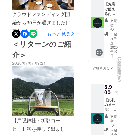
がら過ごせたこの期間は本
【お店
で使え
当に幸せな時間でした。
クラウドファンディング開
るお食
事券】
「もう、いつ死んでもい
支援
始から30日が過ぎました( ´
お店が
者：
完成し
い！♡」とか思ったくら
4人
▽ ` )ﾉ色々あって、お金もな
てオー
もっと見る
お届
い！笑笑現在の状況から目
プン後
くて、でも夢だけはあっ
け予
＜リターンのご紹
に使え
定：
標達成には程遠いかと思わ
て…お金がなくちゃどうし
るドリ
2020
年10
ンク券
介＞
れますが、最後まで諦めた
こ
ようもない。と思っていた
月
と お気
の
リ
持ちの
らアカンと思いながら活動
タ
2020/07/07 09:21
ら“クラウドファンディン
ー
粗品を
ン
詳細を見る
を
報告書いたりして頑張って
配布さ
選
グ”なるものの提案を受け
択
せてい
す
おります(´&gt;∀&lt;｀)ゝﾃﾍた
る
て、「物乞いみたいでヤダ
ただき
3,9
ます。
だでさえ重い腰なので、神
な…」なんて思いつつしぶ
お友達
00
円
同士で
様からのオファーじゃなけ
しぶ始めた6月20日。あっと
【お礼
使う事
のメー
ればこんな事で腰を上げて
も可能
いう間にひと月分の時間が
ル】 忙
ですの
動くなんて私の人生では有
しい
過ぎて、その中で55歳の誕
で、 た
支援
方、遠
くさん
【戸隠神社・祈願コー
者：
り得ない事。そのクラウド
生日まで迎えちゃって！(ﾉ
方でイ
の方に
1人
ヒー】満を持して出まし
ベント
知って
ファンディングの挑戦もあ
お届
´▽｀)ﾉ♪笑笑でも、この30
等には
いただ
け予