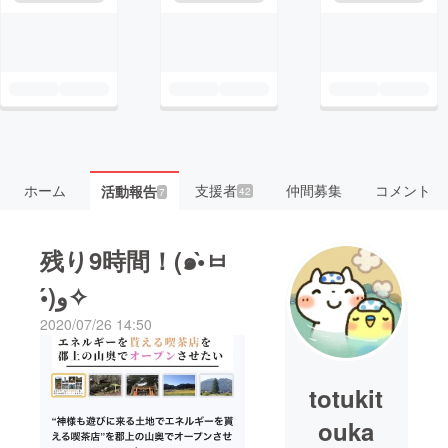
ホーム
支援者
仲間募集
コメント
活動報告
42
7
残り9時間！(๑•̀ㅂ
•́)و✧
2020/07/26 14:50
totukit
ouka