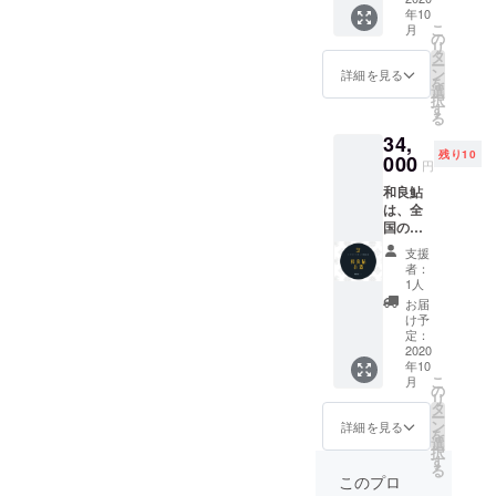
る物を
わって
年10
多のグ
お送り
下さい)
こ
月
ランプ
いたし
の
・ポス
リ
リ4回と
ます。
タ
トカー
ー
いう快
・祈願
ン
ド ・い
詳細を見る
を
挙を達
米 ・和
選
そぱん
択
成し、
良のわ
す
(自家製
る
特許庁
さび ・
酵母×自
34,
により
チンチ
家製薪
残り10
地域団
000
ロやの
窯×岐阜
円
体商標
味噌 ・
県産小
和良鮎
として
和良温
麦) ・
は、全
登録さ
泉20
オーガ
国の清
れたブ
リッ
ニック
流から
ランド
ター(バ
キノコ
支援
集めら
鮎で
スクリ
・蛇穴
者：
れた鮎
す。 東
ンみた
1人
の水の
の「利
京銀座･
いに温
お酒
お届
き鮎
赤坂･六
泉気分
け予
「福和
会」で
本木の
定：
を味
良泉」
全国最
2020
料亭や
わって
※こちら
年10
多のグ
ホテル
下さい)
で１５
こ
月
ランプ
でも使
の
・ポス
０００
リ
リ4回と
われて
タ
トカー
円分の
ー
いう快
いま
ン
ド ・い
詳細を見る
チョイ
を
挙を達
す。 M
選
そぱん
スして
択
成し、
サイズ
す
(自家製
配送さ
る
特許庁
5匹入り
酵母×自
このプロ
せてい
により
のリ