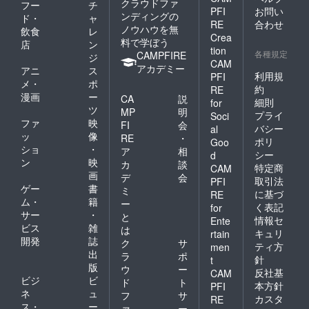
クラウドファ
フー
チ
PFI
お問い
ンディングの
ド・
ャ
RE
合わせ
ノウハウを無
飲食
レ
Crea
料で学ぼう
店
ン
tion
各種規定
CAMPFIRE
ジ
CAM
アカデミー
アニ
ス
利用規
PFI
メ・
ポ
約
RE
漫画
ー
CA
説
細則
for
ツ
MP
明
プライ
Soci
ファ
映
FI
会
バシー
al
ッ
像
RE
・
ポリ
Goo
ショ
・
ア
相
シー
d
ン
映
カ
談
特定商
CAM
画
デ
会
取引法
PFI
ゲー
書
ミ
に基づ
RE
ム・
籍
ー
く表記
for
サー
・
と
情報セ
Ente
ビス
雑
は
キュリ
rtain
開発
誌
ク
サ
ティ方
men
出
ラ
ポ
針
t
版
ウ
ー
反社基
CAM
ビジ
ビ
ド
ト
本方針
PFI
ネ
ュ
フ
サ
カスタ
RE
ス・
ー
ァ
ー