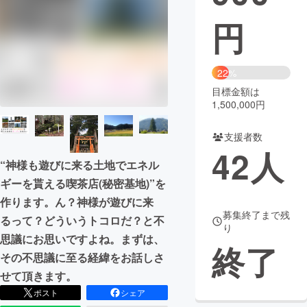
円
まちづくり・地域活性化
CAMPFIRE for Social Good
CAMPFIRE Creation
22%
CAMPFIREふるさと納税
machi-ya
コミュニティ
目標金額は
1,500,000円
支援者数
42
人
“神様も遊びに来る土地でエネル
ギーを貰える喫茶店(秘密基地)”を
作ります。ん？神様が遊びに来
募集終了まで残
るって？どういうトコロだ？と不
り
思議にお思いですよね。まずは、
終了
その不思議に至る経緯をお話しさ
せて頂きます。
ポスト
シェア