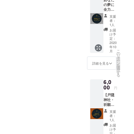
うかご
きま
麦) ・
す。リターンは水出しコー
の夢に
支援を
す。
オーガ
全力応
よろし
ヒー2袋となり、ボトルは付
ニック
援！夢
くお願
キノコ
支援
きません
叶学校
いいた
・蛇穴
者：
の“やめ
しま
1人
の水の
たらえ
す。 ＊
お酒
お届
えや～
お名前
け予
「福和
ん”T
はこち
定：
良泉」
シャ
2020
らで記
※こちら
年10
ツ。 夢
載しま
で５０
こ
月
の実現
す。支
の
００円
リ
を阻む
援時、
タ
分の
ー
やりた
必ず備
ン
詳細を見る
チョイ
を
くない
考欄に
選
スして
択
事から
てご希
す
配送さ
る
なかな
望のお
せてい
6,0
か逃が
名前を
ただき
してく
00
お知ら
ます。
円
れない
せくだ
希望が
【戸隠
自分。
さい。
ある場
神社・
誰かに
（個人
合は備
祈願
言って
名、
考に記
コー
貰いた
ニック
入くだ
支援
ヒー】
い「や
ネー
者：
さい。
戸隠神
めたら
ム、法
1人
社で特
ええや
人や企
お届
別に所
ん」をT
業名も
け予
願成就
シャツ
定：