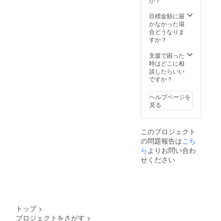
い)」 蛇
穴の水
目標金額に届
は岐阜
かなかった場
県名水
合どうなりま
50選、
すか？
和良川
は平成
支援で困った
の日本
時はどこに相
名水百
談したらいい
選で
ですか？
す。 お
酒は、
ヘルプページを
700ml
見る
になり
ます。
このプロジェクト
の問題報告は
こち
ら
よりお問い合わ
せください
トップ
>
プロジェクトをさがす
>