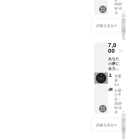
可能で
の御祈
2020
に言っ
す）記
年10
祷をし
て貰え
入のな
こ
月
て頂い
ます笑
の
い場合
リ
たコー
笑 背中
タ
は
ー
ヒーで
には秘
ン
CAMPF
詳細を見る
を
す。 今
密のQR
選
IREの
択
回使わ
コード
す
ユー
る
せて頂
が！・
ザー名
7,0
くコー
・ ＊デ
を掲載
ヒー
00
ザイ
いたし
円
は、ス
ン・色
ます。
あなた
ロー社
等につ
ご了承
の夢に
の｢オー
いて
くださ
全力応
ガニッ
は、若
い。
援！夢
ク＆
干変更
支援
叶学校
フェア
となる
者：
の“やめ
トレー
場合が
0人
たらえ
ド｣の自
ござい
お届
えや～
家焙煎
ますの
け予
ん”T
コー
定：
で、予
シャ
2020
ヒーで
めご了
年10
ツ。 ＋
す。 郡
承くだ
こ
月
+夢叶名
上の水
の
さい。
リ
刺作成
とのコ
タ
ー
講座参
ラボプ
ン
詳細を見る
を
加券付
ロジェ
選
択
き 夢の
クトで
す
る
実現を
出来た