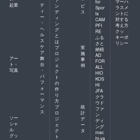
マーハ
for
起業
テ
ン
ビ
ラスメ
Spor
ィ
デ
ス
ントに
ts
ー
ィ
対する
CAM
・
ン
考え方
PFI
ヘ
グ
クッ
RE
ル
と
キーポ
ふる
ス
は
リシー
さと
ケ
プ
実
納税
ア
ロ
施
AD
アー
舞
ジ
事
FOR
ト・
台
ェ
例
ALL
写真
・
ク
HIO
パ
ト
KOS
フ
の
HI
ォ
作
JFA
ー
り
クラ
マ
方
ウド
ン
プ
統
ファ
ス
ロ
計
ン
ソー
ジ
デ
ディ
シャ
ェ
ー
ング
ル
ク
タ
mac
グッ
ト
hi-ya