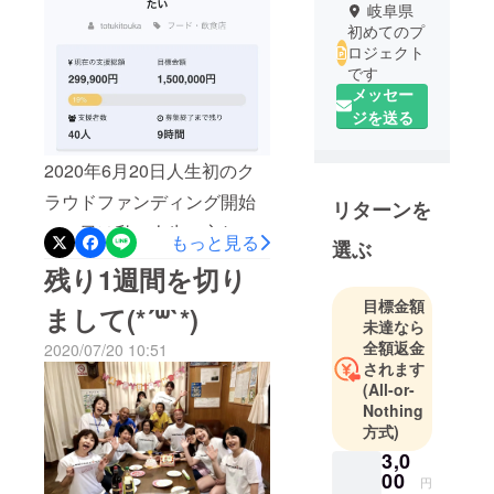
岐阜県
初めてのプ
ロジェクト
です
メッセー
ジを送る
2020年6月20日人生初のク
ラウドファンディング開始
リターンを
この日は私の人生で忘れら
もっと見る
選ぶ
れない日となりました。そ
残り1週間を切り
の日からあっという間に駆
目標金額
まして(*´꒳`*)
け抜けて本日7月26日、最終
未達なら
全額返金
2020/07/20 10:51
日。沢山の方達のご協力と
されます
励ましがあってクラウド
(All-or-
Nothing
ファンディングにこぎ着け
方式)
て、沢山の方達の温かいご
3,0
支援と応援の言葉を頂きな
00
円