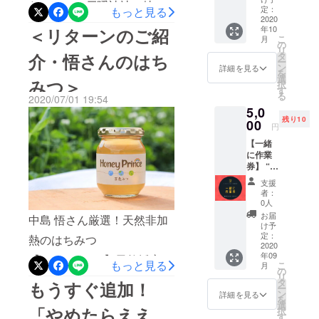
た！！！！戸隠神社で特別
参加で
と少しで終わり。今回結果
けると
定：
もっと見る
日は私が生きた55年の中で
きない
2020
嬉しい
に所願成就の御祈祷をして
はどうあれ、皆さんから頂
年10
＜リターンのご紹
けど
もサイコーに濃い時間にな
です。
こ
月
『純粋
こちら
頂いたコーヒーで、他では
の
いた温かい気持ちは神様か
リ
りました。こんな突拍子も
に応援
のチ
タ
介・悟さんのはち
ー
手に入りません。使わせて
したい
ケット
ン
詳細を見る
らの何よりのプレゼント！
ない私の夢を馬鹿にする事
を
とい
は ・期
選
みつ＞
頂くコーヒーも、まるで神
択
う』粋
┏○)) ｱｻﾞ━━━━━━━━
限なし
す
もなく、ちゃんと言葉を掛
る
2020/07/01 19:54
な方向
・おつ
様が｢コレ！｣と勧めてくれ
ｽ！あと9時間！年越しみた
5,0
けのリ
けて励ましてくれて応援し
りも出
残り10
ターン
00
ません
たみたいな、とても素敵な
円
いにワクワクしながら過ご
てくれる人達の存在にこん
です！
最初だ
【一緒
コーヒー「郡上発・水出し
クラウ
けの特
します！
なにはっきりと触れる事の
に作業
ドファ
別サー
コーヒー」スロー社のオー
券】 “神
ンディ
ビスに
出来るものが“クラウドファ
様も遊
ング終
なって
支援
ガニック＆フェアトレード
びに来
了時
ンディング”なる物である事
いま
者：
るエネ
に、感
す。 よ
0人
の自家焙煎コーヒーです。
を知りました。今回のクラ
ルギー
謝の気
ろしく
お届
中島 悟さん厳選！天然非加
を貰え
クラウドファンディングの
持ちを
お願い
け予
ウドファンディングは目標
る喫茶
込めて
定：
いたし
熱のはちみつ
相談で、和良町の町おこし
店”を 一
2020
お礼の
ます。
に到達しない場合、全額返
年09
緒に
【honeyPrince】天然採蜜で
メール
担当の方に会いに行った
もっと見る
こ
月
作って
をお送
の
金となりリターンはナシに
リ
そのまま瓶詰めされた“はち
もらえ
りさせ
タ
時、そこのお兄さんが
もうすぐ追加！
ー
なります。だから…言葉と
ません
ていた
ン
詳細を見る
みつ”です。体に凄くいい！
を
か？
「いっぺんこのコーヒー飲
だきま
選
「やめたらええ
択
共にお金という形で支援し
DIY、ご
す！
す