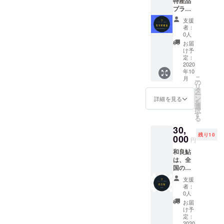
特産品
す。 和
にもな
プラ
良町や
りま
ン】 地
郡上市
す！
支援
元にあ
の特産
者：
る特産
物や販
0人
品の詰
売され
お届
め合わ
ている
け予
せを お
特色あ
定：
送りさ
2020
る物を
年10
せてい
お送り
こ
月
ただき
いたし
の
リ
ます。
ます。
タ
ー
地元の
・祈願
ン
詳細を見る
を
特産品
米 ・和
選
択
を多く
良のわ
す
る
の人に
さび ・
30,
知って
チンチ
残り10
いただ
000
ロやの
円
だきた
味噌 ・
和良鮎
いで
和良温
は、全
す。 和
泉20
国の清
良町や
リッ
流から
郡上市
ター(バ
支援
集めら
の特産
スクリ
者：
れた鮎
物や販
ンみた
0人
の「利
売され
いに温
お届
き鮎
ている
泉気分
け予
会」で
特色あ
定：
を味
全国最
2020