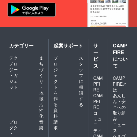
カテゴリー
起案サポート
サ
CAMP
ー
FIRE
テク
ま
プ
ス
ビ
につい
ノロ
ち
ロ
タ
ス
て
ジー
づ
ジ
ッ
・ガ
く
ェ
フ
CAM
CAMP
ジェ
り
ク
に
PFI
FIREと
ット
・
ト
相
RE
は
地
を
談
CAM
あんし
域
作
す
PFI
ん・安
活
る
る
RE
全への
性
資
コ
取り組
化
料
ミュ
み
プロ
音
請
ニ
ニュー
ダク
楽
求
ティ
ス
ト
CAM
ヘルプ