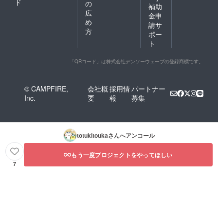
ド
の
補助
広
金申
め
請サ
方
ポー
ト
「QRコード」は株式会社デンソーウェーブの登録商標です。
© CAMPFIRE,
会社概
採用情
パートナー
Inc.
要
報
募集
totukitouka
さんへアンコール
もう一度プロジェクトをやってほしい
7