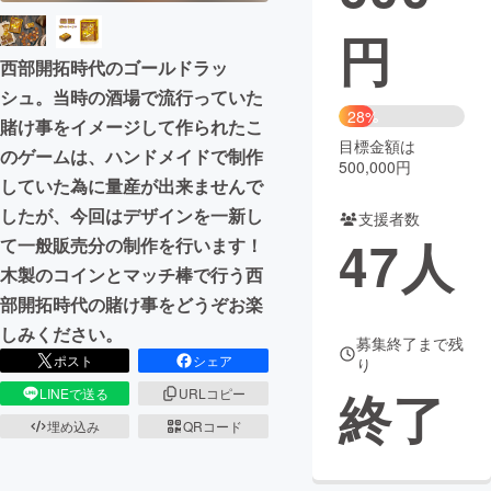
円
まちづくり・地域活性化
西部開拓時代のゴールドラッ
シュ。当時の酒場で流行っていた
CAMPFIRE for Social Good
CAMPFIRE Creation
28%
賭け事をイメージして作られたこ
CAMPFIREふるさと納税
machi-ya
コミュニティ
目標金額は
のゲームは、ハンドメイドで制作
500,000円
していた為に量産が出来ませんで
したが、今回はデザインを一新し
支援者数
47
人
て一般販売分の制作を行います！
木製のコインとマッチ棒で行う西
部開拓時代の賭け事をどうぞお楽
しみください。
募集終了まで残
ポスト
シェア
り
終了
LINEで送る
URLコピー
埋め込み
QRコード