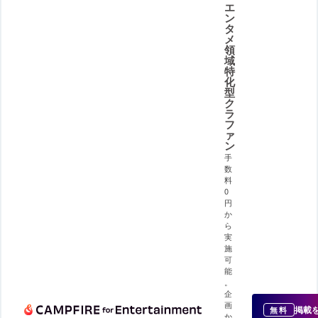
エ
ン
タ
メ
領
域
特
化
型
ク
ラ
フ
ァ
ン
手
数
料
0
円
か
ら
実
施
可
能
。
企
画
掲載
無料
か