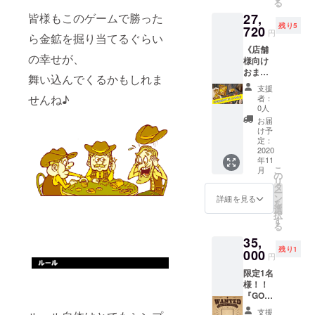
る
ス。 ◆
皆様もこのゲームで勝った
27,
ボード
残り5
ゲーム
720
円
ら金鉱を掘り当てるぐらい
『GOL
《店舗
D
の幸せが、
様向け
RUSH
おまと
』1箱
舞い込んでくるかもしれま
め割A》
一般販
支援
10％引
売価格
せんね♪
者：
き！さ
2800円
0人
らに送
+ 税280
お届
料無
円 + 送
け予
料！ ◆
料500 =
定：
ボード
2020
3580円
年11
ゲーム
※表記価
こ
月
『GOL
格には
の
リ
D
送料、
タ
ー
RUSH
梱包
ン
詳細を見る
を
』10箱
費、消
選
択
一般販
費税が
す
る
売価格
含まれ
35,
2800円
ます。
残り1
+ 税280
000
※ご支援
円
円 =
時にご
限定1名
3080円
希望の
様！！
× 10個
お名前
『GOL
= 30800
を備考
D
円 ※表
欄にご
支援