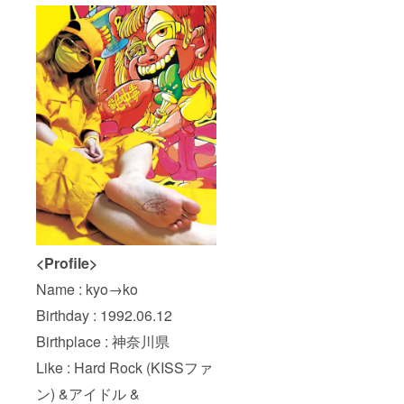
<Profile>
Name : kyo→ko
Birthday : 1992.06.12
Birthplace : 神奈川県
Like : Hard Rock (KISSファ
ン) &アイドル &