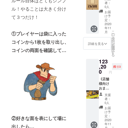
ルール自体はとてもシンプ
RUSH
記価格
記入く
者：
』に封
には梱
ださ
0人
ル！やることは大きく分け
入され
包費、
い。 ペ
お届
る1名様
消費税
ンネー
け予
て３つだけ！
専用
が含ま
定：
ムでも
の"WA
2020
れま
可能で
年11
NTEDポ
す。
すが、
こ
月
①プレイヤーは袋に入った
ス
の
モラル
リ
ター"に
タ
に反す
ー
コインから1枚を取り出し、
、お名
ン
るよう
詳細を見る
を
前とカ
選
な名前
コインの両面を確認して…
択
ウボー
す
の場合
る
イ風似
は、変
123
顔絵を
更をお
記載さ
,20
願いす
残り3
せて頂
0
る場合
円
くコー
もござ
ス。 こ
《店舗
います
のコー
様向け
のでご
スを支
おまと
了承く
援した
め割B》
ださ
支援
方に勝
20％引
い。
者：
てれ
き！さ
0人
ば、幸
らに送
お届
運が舞
料無
け予
い降り
料！ ◆
定：
②好きな面を表にして場に
てくる
ボード
2020
年11
旨を記
ゲーム
出したら…
こ
月