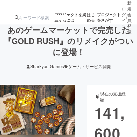
新
ロ
規
グ
会
プロジェクトを掲
はじ
プロジェクト
/
載するには
める
をさがす
イ
員
ン
登
あのゲームマーケットで完売した
録
『GOLD RUSH』のリメイクがつい
に登場！
人気のプロ
注目のリ
注目の新着プロ
募集終了が近いプ
もうすぐ公開
ジェクト
ターン
ジェクト
ロジェクト
されます
Sharkyuu Games
ゲーム・サービス開発
アート・写真
音楽
現在の支援総
テクノロジー・ガジェット
ゲーム・サ
額
141,
映像・映画
書籍・雑誌
600
ビジネス・起業
チャレンジ