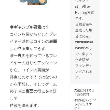
ジェクト
送料、
+ 税280
梱包
円 =
は、All-or-
費、消
3080円
Nothing方式
費税が
× 150個
含まれ
=46200
です。
ます。
0円 ※表
目標金額を
※"WAN
記価格
◆ギャンブル要素は？
TEDポ
には梱
達成した場
ス
包費、
コインを袋からだしたプレ
合にのみ、
ター"の
消費税
イラス
が含ま
イヤー以外はコインの
表面
2020/08/30
トは、
れま
23:59:59
ま
しか見る事ができず、
本ゲー
す。
ム
でに集まっ
唯一
裏面
を知っているプレ
『GOL
た金額が
D
イヤーの競りやアクション
RUSH
ファンディ
』の
から、コインの裏面が
ングされま
パッ
ケージ
得点なのかそうではないの
す。
のイラ
かを予想し、そしてゲーム
スト風
になり
支援に関するよ
終了時に
裏面
の得点を合計
ます。
くある質問
※ご支援
して
時にご
手数料はいく
希望の
らかかります
勝敗を決めます。
お名前
か？