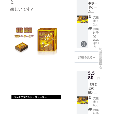
と
◆ボー
含まれ
ドゲー
ます。
嬉しいです♪
ム
『GOL
支援
D
者：
RUSH
2人
』１箱
お届
◆オリ
け予
ジナル
定：
サウン
2020
年11
ドト
こ
月
ラック
の
リ
３曲
タ
ー
セット
ン
詳細を見る
を
西部開
選
択
拓時代
す
る
にワー
5,5
プした
ように
80
円
感じ
《おま
る、 没
とめ
入感を
割》送
味わえ
料無
るよう
支援
料！ ◆
なオリ
者：
ボード
ジナル
0人
ゲーム
BGMを
お届
『GOL
お送り
け予