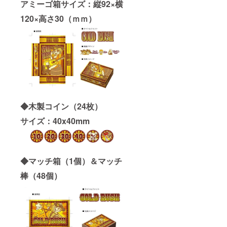
を行い
アミーゴ箱サイズ：縦92×横
ます。
120×高さ30（ｍｍ）
必ず支
援頂い
たご本
人様の
画像を
お送り
くださ
い。 後
にご本
人様で
はない
◆木製コイン（24枚）
ことが
発覚し
サイズ：40x40mm
た際の
責任は
負いか
ねま
す。
◆マッチ箱（1個）＆マッチ
棒（48個）