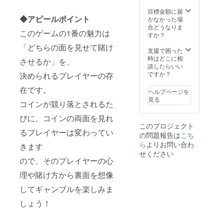
を備考
欄にご
目標金額に届
◆アピールポイント
記入く
かなかった場
ださ
合どうなりま
このゲームの1番の魅力は
い。 ペ
すか？
ンネー
「どちらの面を見せて賭け
ムでも
支援で困った
可能で
時はどこに相
させるか」を、
すが、
談したらいい
モラル
ですか？
決められるプレイヤーの存
に反す
るよう
在です。
ヘルプページを
な名前
見る
コインが競り落とされるた
の場合
は、変
びに、コインの両面を見れ
更をお
このプロジェクト
願いす
るプレイヤーは変わってい
の問題報告は
こち
る場合
もござ
ら
よりお問い合わ
きます
います
せください
のでご
ので、そのプレイヤーの心
了承く
理や賭け方から裏面を想像
ださ
い。 ※
してギャンブルを楽しみま
共同で
支援を
しょう！
してい
ただい