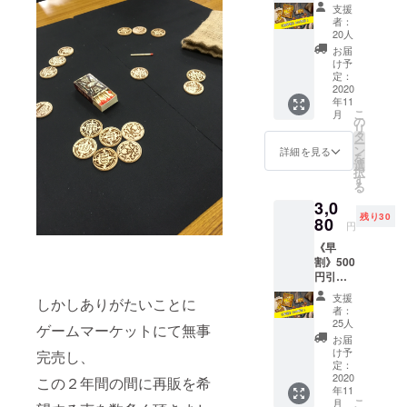
◆ボー
支援
ドゲー
者：
ム
20人
『GOL
お届
D
け予
RUSH
定：
』1箱
2020
年11
一般販
こ
月
売価格
の
リ
2800円
タ
ー
+ 税280
ン
詳細を見る
を
円 + 送
選
択
料500 =
す
る
3580円
3,0
※表記価
残り30
格には
80
円
送料、
《早
梱包
割》500
費、消
円引！
費税が
【ボー
含まれ
支援
しかしありがたいことに
ドゲー
ます。
者：
ム
25人
ゲームマーケットにて無事
『GOL
お届
D
け予
完売し、
RUSH
定：
』1箱】
2020
この２年間の間に再販を希
年11
一般販
こ
月