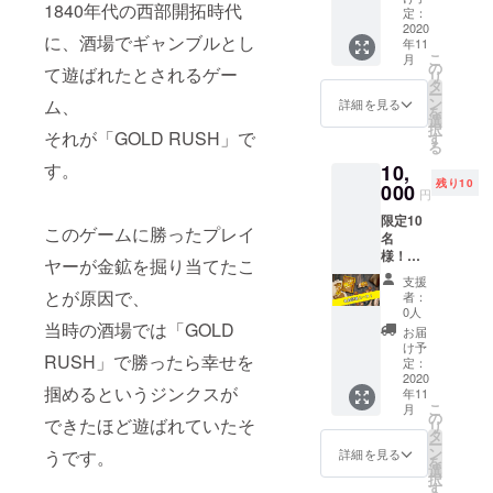
1840年代の西部開拓時代
D
いたし
定：
RUSH
2020
ます♪ ※
に、酒場でギャンブルとし
年11
』２箱
楽曲
こ
月
一般販
データ
の
て遊ばれたとされるゲー
リ
売価格
をメー
タ
ー
2800円
ルでお
ン
ム、
詳細を見る
を
+ 税280
送りい
選
択
円 =
それが「GOLD RUSH」で
たしま
す
る
3080円
す。 ※
す。
10,
× 2個 =
表記価
残り10
6180円
000
格には
円
※表記価
送料、
限定10
格には
梱包
このゲームに勝ったプレイ
名
梱包
費、消
様！！
費、消
費税が
ヤーが金鉱を掘り当てたこ
『GOL
費税が
含まれ
支援
D
含まれ
とが原因で、
ます。
者：
RUSH
ます。
0人
』に封
当時の酒場では「GOLD
お届
入され
け予
RUSH」で勝ったら幸せを
る"ご支
定：
援者様
2020
掴めるというジンクスが
年11
リス
こ
月
ト"にお
の
できたほど遊ばれていたそ
リ
名前を
タ
ー
記載さ
ン
詳細を見る
うです。
を
せて頂
選
択
くコー
す