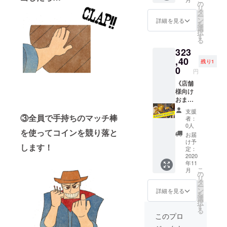
載させ
『GOL
の
リ
ていた
D
タ
ー
だきま
RUSH
ン
詳細を見る
を
すの
』50箱
選
択
で、い
一般販
す
る
ろんな
売価格
323
人に勝
2800円
負を挑
+ 税280
,40
残り1
まれる
円 =
0
円
かもし
3080円
れませ
× 50個
《店舗
んね♪
=15400
様向け
◆ボー
0円 ※表
おまと
ドゲー
記価格
め割C》
支援
ム
には梱
30％引
③全員で手持ちのマッチ棒
者：
『GOL
包費、
き！さ
0人
を使ってコインを競り落と
D
消費税
らに送
お届
RUSH
が含ま
料無
け予
します！
』1箱
れま
料！ ◆
定：
一般販
す。
ボード
2020
年11
売価格
ゲーム
こ
月
2800円
『GOL
の
リ
+ 税280
D
タ
ー
円 + 送
RUSH
ン
詳細を見る
を
料500 =
』150箱
選
択
3580円
一般販
す
る
※表記価
売価格
このプロ
格には
2800円