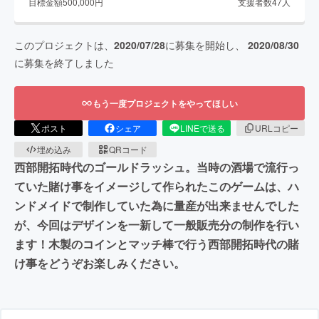
目標金額
500,000
円
支援者数
47
人
このプロジェクトは、
2020/07/28
に募集を開始し、
2020/08/30
に募集を終了しました
もう一度プロジェクトをやってほしい
ポスト
シェア
LINEで送る
URLコピー
埋め込み
QRコード
西部開拓時代のゴールドラッシュ。当時の酒場で流行っ
ていた賭け事をイメージして作られたこのゲームは、ハ
ンドメイドで制作していた為に量産が出来ませんでした
が、今回はデザインを一新して一般販売分の制作を行い
ます！木製のコインとマッチ棒で行う西部開拓時代の賭
け事をどうぞお楽しみください。