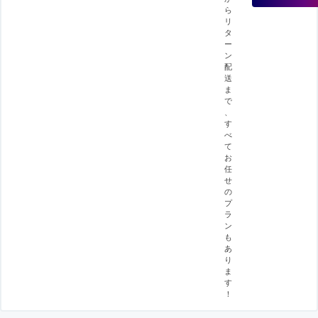
ら
リ
タ
ー
ン
配
送
ま
で
、
す
べ
て
お
任
せ
の
プ
ラ
ン
も
あ
り
ま
す
！