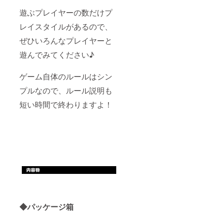
た場合
は、3名
遊ぶプレイヤーの数だけプ
まで1枚
レイスタイルがあるので、
のイラ
ストの
ぜひいろんなプレイヤーと
中に収
めるこ
遊んでみてください♪
とが可
能で
す。 ※
ゲーム自体のルールはシン
クラウ
ドファ
プルなので、ルール説明も
ンディ
ング終
短い時間で終わりますよ！
了後に
連絡を
いたし
ますの
で、 支
援者様
の画像
を元に
衣装や
ご希望
のポー
ズなど
のヒア
◆パッケージ箱
リング