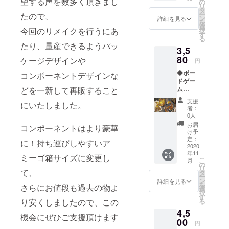
売価格
望する声を数多く頂きまし
の
リ
2800円
タ
ー
たので、
+ 税280
ン
詳細を見る
を
円 + 送
選
今回のリメイクを行うにあ
択
料500 =
す
る
3580円
たり、量産できるようパッ
3,5
※表記価
格には
80
ケージデザインや
円
送料、
◆ボー
梱包
コンポーネントデザインな
ドゲー
費、消
ム
どを一新して再販すること
費税が
『GOL
含まれ
支援
にいたしました。
D
ま
者：
RUSH
す。。
0人
』1箱
お届
コンポーネントはより豪華
一般販
け予
売価格
定：
に！持ち運びしやすいア
2800円
2020
年11
+ 税280
ミーゴ箱サイズに変更し
こ
月
円 + 送
の
リ
料500 =
て、
タ
ー
3580円
ン
詳細を見る
を
さらにお値段も過去の物よ
※表記価
選
択
格には
す
る
り安くしましたので、この
送料、
4,5
梱包
機会にぜひご支援頂けます
費、消
00
円
費税が