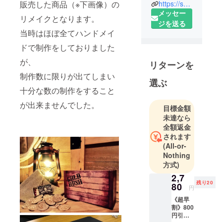
らいたい！
販売した商品（※下画像）の
https://sharkyuu-games.booth.pm/
という想い
メッセー
リメイクとなります。
から、軽い
ジを送る
当時はほぼ全てハンドメイ
ゲームをメ
インにアナ
ドで制作をしておりました
ログゲーム
が、
リターンを
を制作して
制作数に限りが出てしまい
おります。
選ぶ
2018年か
十分な数の制作をすること
ら、500円
が出来ませんでした。
目標金額
ゲームブラ
未達なら
ンド
全額返金
『PAYASO』
されます
を立ち上げ
(All-or-
ましたの
Nothing
方式)
で、こちら
もよろしく
2,7
残り20
80
お願いしま
円
す
《超早
割》800
円引！