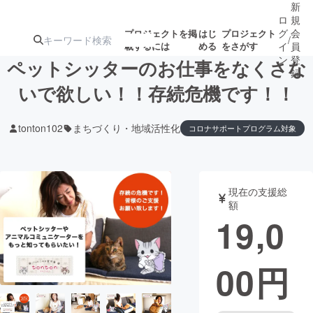
新
ロ
規
グ
会
プロジェクトを掲
はじ
プロジェクト
/
載するには
める
をさがす
イ
員
ン
登
ペットシッターのお仕事をなくさな
録
いで欲しい！！存続危機です！！
人気のプロ
注目のリ
注目の新着プロ
募集終了が近いプ
もうすぐ公開
tonton102
まちづくり・地域活性化
コロナサポートプログラム対象
ジェクト
ターン
ジェクト
ロジェクト
されます
アート・写真
音楽
現在の支援総
額
19,0
テクノロジー・ガジェット
ゲーム・サ
映像・映画
書籍・雑誌
00
円
ビジネス・起業
チャレンジ