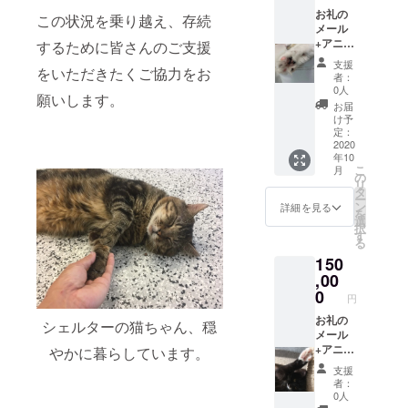
３カ月
お礼の
この状況を乗り越え、存続
間は有
メール
効です
+アニマ
するために皆さんのご支援
ので、
ルコ
支援
をいただきたくご協力をお
いつで
ミュニ
者：
も聞い
ケー
0人
願いします。
てくだ
ション
お届
さい。
（7カ月
け予
有効有
有効チ
定：
効期
ケッ
2020
年10
限 最
ト 質
こ
月
初に利
問12項
の
リ
用して
目） 愛
タ
ー
から3か
猫ちゃ
ン
詳細を見る
を
月
んに伝
選
択
間
えたい
す
る
こと、
150
聞きた
いこ
,00
と、相
0
円
談など
７カ月
お礼の
シェルターの猫ちゃん、穏
間は有
メール
効です
+アニマ
やかに暮らしています。
ので、
ルコ
支援
いつで
ミュニ
者：
も聞い
ケー
0人
てくだ
ション