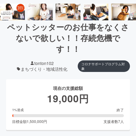
ペットシッターのお仕事をなくさ
ないで欲しい！！存続危機で
す！！
tonton102
コロナサポートプログラム対
まちづくり・地域活性化
象
現在の支援総額
19,000
円
終了
1
%達成
目標金額
1,500,000
円
支援者数
7
人