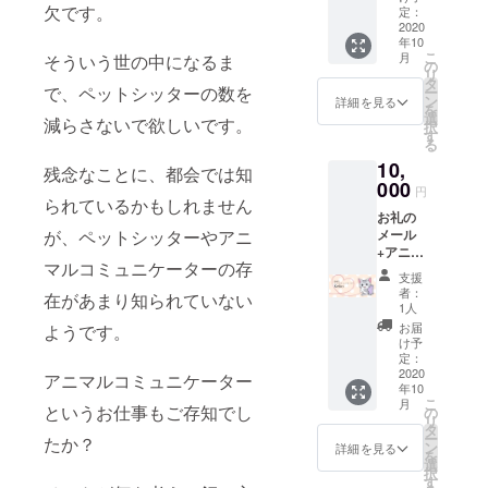
欠です。
回お世
定：
話の3日
2020
年10
間相
こ
月
そういう世の中になるま
当） お
の
リ
留守番
タ
で、ペットシッターの数を
ー
チケッ
ン
詳細を見る
を
トは、
選
減らさないで欲しいです。
択
お住ま
す
る
いが静
10,
岡県沼
残念なことに、都会では知
津市近
000
円
郊限定
られているかもしれません
お礼の
です。
が、ペットシッターやアニ
メール
有効期
+アニマ
限2020
マルコミュニケーターの存
ルコ
年10月
支援
ミュニ
から
者：
在があまり知られていない
ケー
2021年
1人
ショ
３月ま
お届
ようです。
ン 質
で
け予
問1項目
定：
愛猫
2020
アニマルコミュニケーター
年10
ちゃ
こ
月
ん、愛
というお仕事もご存知でし
の
リ
犬ちゃ
タ
ー
たか？
んに伝
ン
詳細を見る
を
えたい
選
択
こと、
す