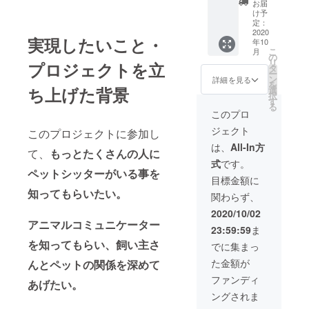
お届
さい。
（１年
け予
有効有
有効チ
定：
効期
ケット *
2020
実現したいこと・
年10
限 最
質問18
こ
月
初に利
項目）
の
リ
プロジェクトを立
用して
愛猫
タ
ー
から7か
ちゃん
ン
詳細を見る
を
月
に伝え
ち上げた背景
選
択
間
たいこ
す
る
と、聞
このプロ
きたい
ジェクト
このプロジェクトに参加し
こと、
相談な
は、
All-In方
て、
もっとたくさんの人に
ど １年
式
です。
間は有
ペットシッターがいる事を
効です
目標金額に
ので、
知ってもらいたい。
関わらず、
いつで
も聞い
2020/10/02
てくだ
アニマルコミュニケーター
23:59:59
ま
さい。
有効有
を知ってもらい、飼い主さ
でに集まっ
効期
た金額が
んとペットの関係を深めて
限 最
初に利
ファンディ
あげたい。
用して
ングされま
から1年
間