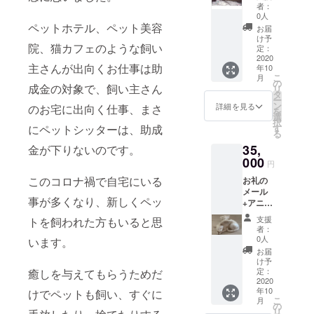
のお留
で
者：
守番チ
0人
ケット
ペットホテル、ペット美容
お届
お留守
け予
院、猫カフェのような飼い
番チ
定：
ケット
2020
主さんが出向くお仕事は助
年10
は、お
こ
月
住まい
の
成金の対象で、飼い主さん
リ
が静岡
タ
ー
県沼津
ン
詳細を見る
のお宅に出向く仕事、まさ
を
市近郊
選
択
限定で
にペットシッターは、助成
す
る
す。
35,
金が下りないのです。
000
円
このコロナ禍で自宅にいる
お礼の
メール
事が多くなり、新しくペッ
+アニマ
ルコ
支援
トを飼われた方もいると思
ミュニ
者：
ケー
0人
います。
ション
お届
+飼い主
け予
さんの
定：
癒しを与えてもらうためだ
ケア (天
2020
年10
けでペットも飼い、すぐに
国に旅
こ
月
立って
の
リ