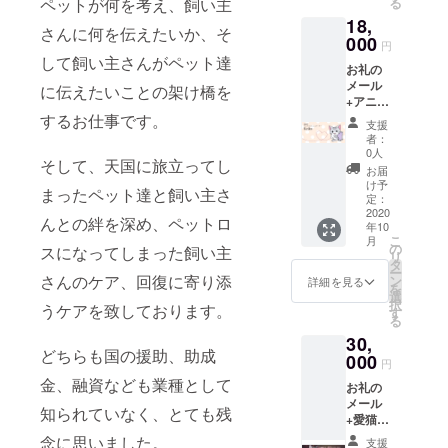
ペットが何を考え、飼い主
る
聞きた
18,
いこ
さんに何を伝えたいか、そ
と 有
000
円
効期限
して飼い主さんがペット達
お礼の
2020年
メール
10月か
に伝えたいことの架け橋を
+アニマ
ら2021
ルコ
するお仕事です。
年１月
支援
ミュニ
まで
者：
ケー
0人
そして、天国に旅立ってし
ショ
お届
ン 質
け予
まったペット達と飼い主さ
問2項目
定：
愛猫
2020
んとの絆を深め、ペットロ
年10
ちゃ
こ
月
ん、愛
の
スになってしまった飼い主
リ
犬ちゃ
タ
ー
んに伝
さんのケア、回復に寄り添
ン
詳細を見る
を
えたい
選
択
うケアを致しております。
こと、
す
る
聞きた
30,
いこと
どちらも国の援助、助成
有効期
000
円
限2020
金、融資なども業種として
お礼の
年10月
メール
から
知られていなく、とても残
+愛猫
2021年
ちゃん
１月ま
念に思いました。
支援