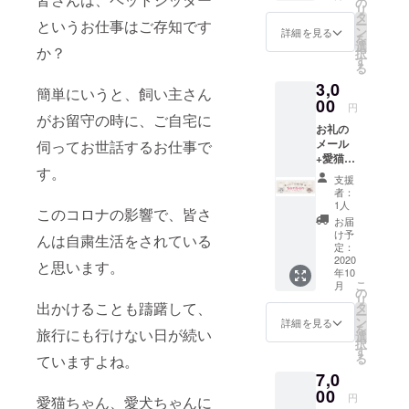
の
リ
タ
というお仕事はご存知です
ー
ン
詳細を見る
を
選
か？
択
す
る
3,0
簡単にいうと、飼い主さん
00
円
がお留守の時に、ご自宅に
お礼の
メール
伺ってお世話するお仕事で
+愛猫
す。
ちゃん
支援
の困っ
者：
ている
1人
このコロナの影響で、皆さ
ことの
お届
サポー
け予
んは自粛生活をされている
ト１つ
定：
（メー
2020
と思います。
年10
ルでの
こ
月
相談）
の
リ
有効期
出かけることも躊躇して、
タ
ー
限2020
ン
詳細を見る
を
旅行にも行けない日が続い
年10月
選
択
から
す
る
ていますよね。
2021年
7,0
１月ま
で
00
円
愛猫ちゃん、愛犬ちゃんに