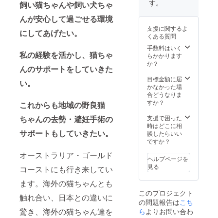
す。
飼い猫ちゃんや飼い犬ちゃ
んが安心して過ごせる環境
支援に関するよ
にしてあげたい。
くある質問
手数料はいく
私の経験を活かし、猫ちゃ
らかかります
か？
んのサポートをしていきた
目標金額に届
い。
かなかった場
合どうなりま
すか？
これからも地域の野良猫
ちゃんの去勢・避妊手術の
支援で困った
時はどこに相
サポートもしていきたい。
談したらいい
ですか？
オーストラリア・ゴールド
ヘルプページを
見る
コーストにも行き来してい
ます。海外の猫ちゃんとも
このプロジェクト
触れ合い、日本との違いに
の問題報告は
こち
驚き、海外の猫ちゃん達を
ら
よりお問い合わ