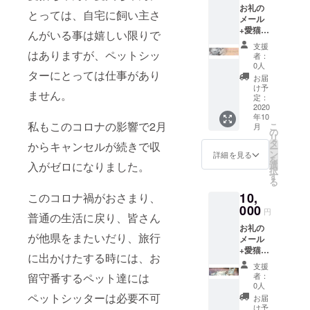
お礼の
とっては、自宅に飼い主さ
メール
+愛猫
んがいる事は嬉しい限りで
ちゃん
支援
のお留
はありますが、ペットシッ
者：
守番チ
0人
ターにとっては仕事があり
ケット
お届
（1日1
け予
ません。
回お世
定：
話の3日
2020
年10
間相
私もこのコロナの影響で2月
こ
月
当） お
の
リ
留守番
タ
からキャンセルが続きで収
ー
チケッ
ン
詳細を見る
を
トは、
入がゼロになりました。
選
択
お住ま
す
る
いが静
10,
このコロナ禍がおさまり、
岡県沼
津市近
000
円
普通の生活に戻り、皆さん
郊限定
お礼の
です。
が他県をまたいだり、旅行
メール
有効期
+愛猫
限2020
に出かけたする時には、お
ちゃん
年10月
支援
のお留
から
留守番するペット達には
者：
守番チ
2021年
0人
ケット
3月ま
ペットシッターは必要不可
お届
（1日２
で
け予