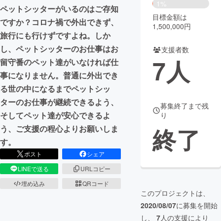
1%
ペットシッターがいるのはご存知
目標金額は
まちづくり・地域活性化
ですか？コロナ禍で外出できず、
1,500,000円
旅行にも行けずですよね。しか
し、ペットシッターのお仕事はお
CAMPFIRE for Social Good
CAMPFIRE Creation
支援者数
7
人
留守番のペット達がいなければ仕
CAMPFIREふるさと納税
machi-ya
コミュニティ
事になりません。普通に外出でき
る世の中になるまでペットシッ
ターのお仕事が継続できるよう、
募集終了まで残
そしてペット達が安心できるよ
り
終了
う、ご支援の程心よりお願いしま
す。
ポスト
シェア
LINEで送る
URLコピー
埋め込み
QRコード
このプロジェクトは、
2020/08/07
に募集を開始
し、
7
人の支援により