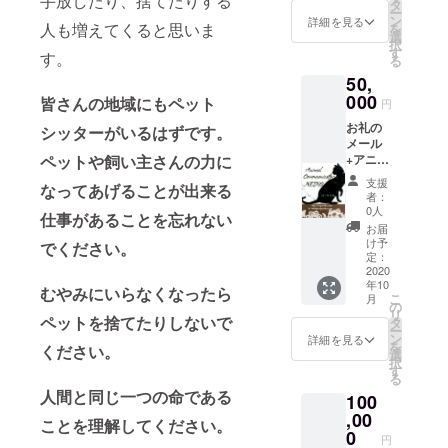
手放したり、捨てたりする
しまっ
タ
ー
た子限
ン
詳細を見る
人も増えてくると思いま
を
定 質問
選
択
3項目）
す
す。
る
天国に
50,
旅立っ
てし
000
皆さんの地域にもペット
円
まった
お礼の
愛猫
シッターがいるはずです。
メール
ちゃ
ペットや飼い主さんの力に
+アニマ
ん、愛
ルコ
犬ちゃ
支援
なってあげることが出来る
ミュニ
んに伝
者：
ケー
えたい
0人
仕事があることを忘れない
ション
こと、
お届
（3カ月
聞きた
け予
でください。
有効チ
いこと
定：
ケッ
2020
有効期
年10
ト *質
限2020
むやみにいらなくなったら
こ
月
問6項
年10月
の
リ
目） 愛
ペットを捨てたりしないで
から
タ
ー
猫ちゃ
2021年
ン
詳細を見る
を
ください。
んに伝
3月ま
選
択
えたい
で
す
る
こと、
人間と同じ一つの命である
100
聞きた
いこ
,00
ことを理解してください。
と、相
0
円
談など