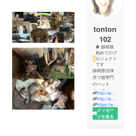
tonton
102
静岡県
初めてのプ
ロジェクト
です
静岡県沼津
市で猫専門
のペット
シッターを
http://www.ton-ton.net
していま
http://www.nyaorin.com
す。
https://www.instagram.com/nyaorin.keiko
メッセー
飼い主さん
ジを送る
がお出かけ
している
間、ご自宅