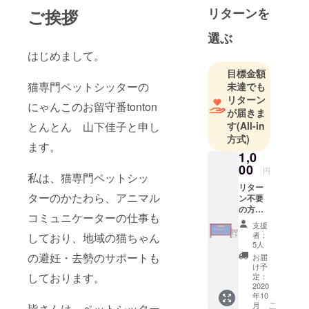
に伺い、お
リターンを
ご挨拶
留守番して
いる愛猫
選ぶ
ちゃんのお
はじめまして。
世話をいた
目標金額
しておりま
猫専門ペットシッターの
未達でも
す。
リターン
にゃんこのお留守番tonton
キャット
が届きま
シッターの
とんとん 山下佳子と申し
す
(All-in
方式)
かたわら、
ます。
アニマルコ
1,0
00
ミュニケー
円
私は、猫専門ペットシッ
ターとし
リター
ターのかたわら、アニマル
ン不要
て、飼い主
の方
さんと愛猫
コミュニケーターの仕事も
に。 感
支援
ちゃんの間
謝を込
者：
しており、地域の猫ちゃん
めてお
に入り、お
5人
礼の
の避妊・去勢のサポートも
お届
互いの気持
メール
け予
ちをお伝え
を送ら
しております。
定：
せてい
2020
していま
年10
ただき
こ
月
皆さんは、ペットシッター
ます。